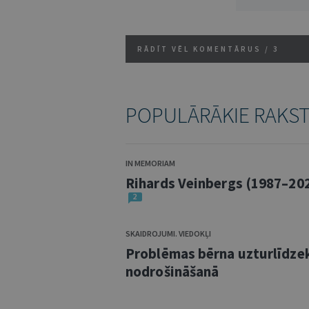
RĀDĪT VĒL KOMENTĀRUS /
3
POPULĀRĀKIE RAKS
IN MEMORIAM
Rihards Veinbergs (1987–20
2
SKAIDROJUMI. VIEDOKĻI
Problēmas bērna uzturlīdze
nodrošināšanā