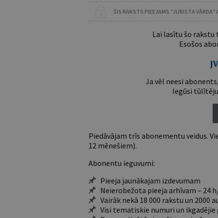
ŠIS RAKSTS PIEEJAMS “JURISTA VĀRDA”
Lai lasītu šo rakstu
Esošos abon
Ja vēl neesi abonents,
Iegūsi tūlītēj
Piedāvājam trīs abonementu veidus. Vie
12 mēnešiem).
Abonentu ieguvumi:
Pieeja jaunākajam izdevumam
Neierobežota pieeja arhīvam – 24 h/
Vairāk nekā 18 000 rakstu un 2000 a
Visi tematiskie numuri un ikgadēji