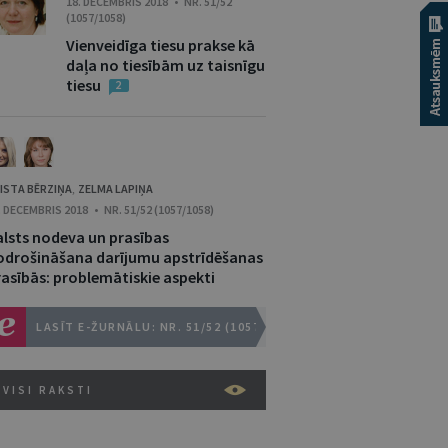
18. DECEMBRIS 2018 • NR. 51/52
(1057/1058)
Vienveidīga tiesu prakse kā
daļa no tiesībām uz taisnīgu
tiesu
2
ISTA BĒRZIŅA
ZELMA LAPIŅA
,
. DECEMBRIS 2018 • NR. 51/52 (1057/1058)
alsts nodeva un prasības
odrošināšana darījumu apstrīdēšanas
rasībās: problemātiskie aspekti
LASĪT E-ŽURNĀLU: NR. 51/52 (1057/1058)
VISI RAKSTI