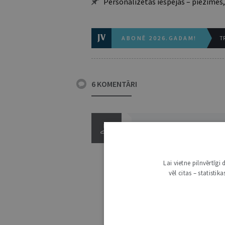
Personalizētās iespējas – piezīmes,
ABONĒ 2026.GADAM!
TR
6 KOMENTĀRI
Lai vietne pilnvērtīg
vēl citas – statisti
3000