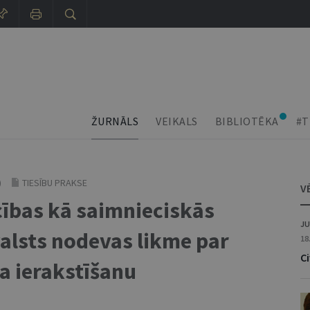
ŽURNĀLS
VEIKALS
BIBLIOTĒKA
#T
)
TIESĪBU PRAKSE
V
ības kā saimnieciskās
JU
valsts nodevas likme par
18
C
 ierakstīšanu