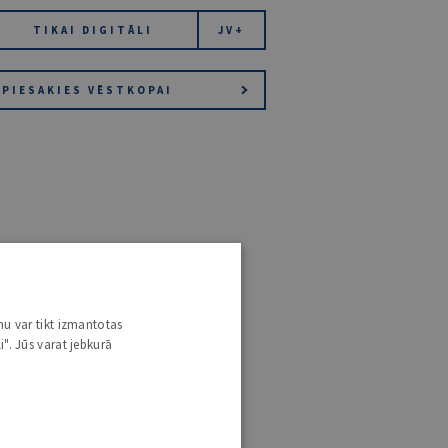
TIKAI DIGITĀLI
JV+
PIESAKIES VĒSTKOPAI
nu var tikt izmantotas
i". Jūs varat jebkurā