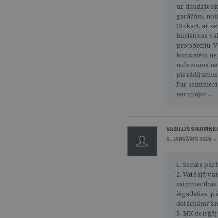
uz daudzīvok
garāžām, nol
Otrkārt, ar z
iniciatīvas v
proporciju. V
konstatēta ne
nolēmums neti
pierādījumus
Par saimniec
nerunājot....
VASILIJS SIKURIŅE
5. JANVĀRIS 2019 •
1. Senāts pā
2. Vai šajā va
saimniecības
iegādāties, p
dotācijām? Sm
3. MK deleģēj