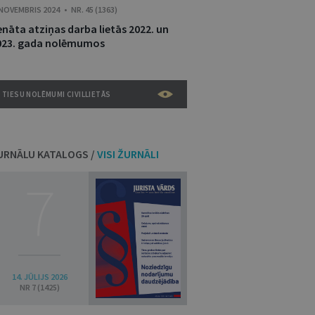
 NOVEMBRIS 2024 • NR. 45 (1363)
enāta atziņas darba lietās 2022. un
023. gada nolēmumos
TIESU NOLĒMUMI CIVILLIETĀS
URNĀLU KATALOGS /
VISI ŽURNĀLI
7
14. JŪLIJS 2026
NR 7 (1425)