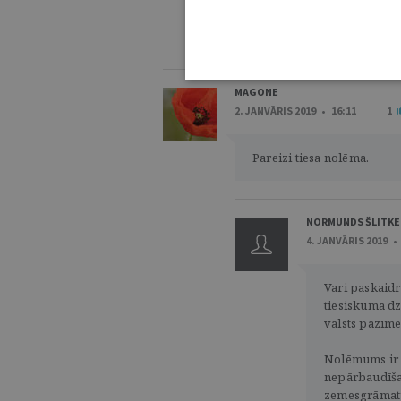
IE
KOMENTĒŠANAS NOTEIKUMI
MAGONE
2. JANVĀRIS 2019 • 16:11
1
Pareizi tiesa nolēma.
NORMUNDS ŠLITKE
4. JANVĀRIS 2019 •
Vari paskaid
tiesiskuma dzi
valsts pazīme
Nolēmums ir d
nepārbaudīša
zemesgrāmatu 