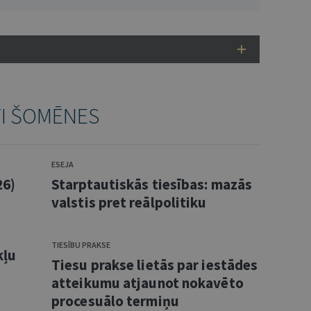
TI ŠOMĒNES
ESEJA
26)
Starptautiskās tiesības: mazās
valstis pret reālpolitiku
TIESĪBU PRAKSE
kļu
Tiesu prakse lietās par iestādes
atteikumu atjaunot nokavēto
procesuālo termiņu