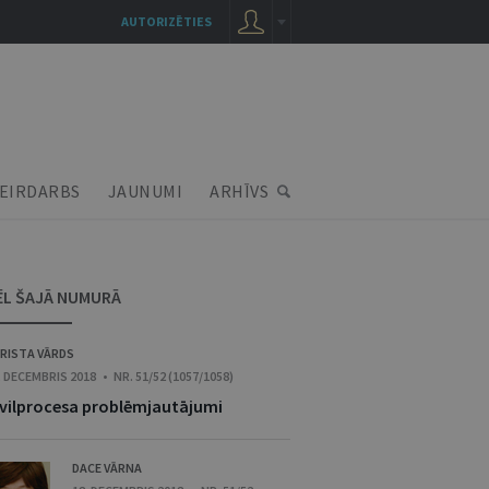
AUTORIZĒTIES
EIRDARBS
JAUNUMI
ARHĪVS
ĒL ŠAJĀ NUMURĀ
RISTA VĀRDS
. DECEMBRIS 2018 • NR. 51/52 (1057/1058)
ivilprocesa problēmjautājumi
DACE VĀRNA