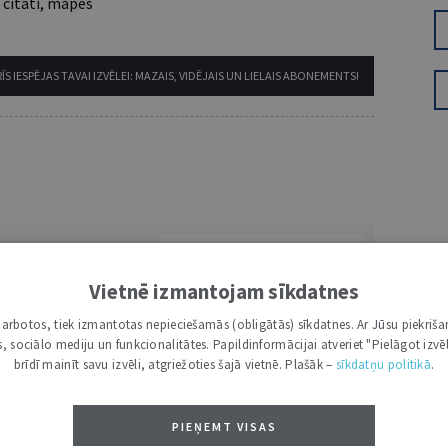
 citāti, mapes
ĪS IESPĒJAS TAVAI IZVĒLEI: MAZAIS, VIDĒJAIS UN LIELAIS ABONEMENTS!
VĀRDS
Vietnē izmantojam sīkdatnes
i darbotos, tiek izmantotas nepieciešamās (obligātās) sīkdatnes. Ar Jūsu piekriša
kas, sociālo mediju un funkcionalitātes. Papildinformācijai atveriet "Pielāgot izvēl
brīdī mainīt savu izvēli, atgriežoties šajā vietnē. Plašāk –
sīkdatņu politikā
.
PIEŅEMT VISAS