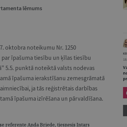
partamenta lēmums
27. oktobra noteikumu Nr. 1250
KR
par īpašuma tiesību un ķīlas tiesību
18
 5.5. punktā noteiktā valsts nodevas
V
n
tamā īpašuma ierakstīšanu zemesgrāmatā
p
imniecībai, ja tās reģistrētais darbības
stamā īpašuma izīrēšana un pārvaldīšana.
se referente Anda Briede, tiesnesis Intars