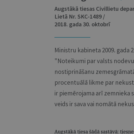
Augstākā tiesas Civillietu de
Lietā Nr. SKC-1489 /
2018. gada 30. oktobrī
Ministru kabineta 2009. gada 
"Noteikumi par valsts nodevu 
nostiprināšanu zemesgrāmatā"
procentuālā likme par nekus
ir piemērojama arī zemnieka sa
veids ir sava vai nomātā neku
Augstākā tiesa šādā sastāvā: tiesne