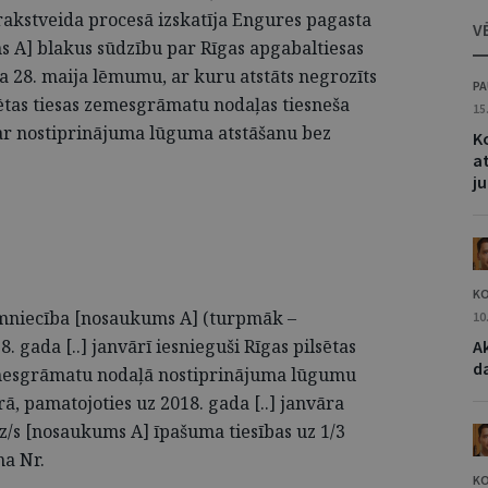
 rakstveida procesā izskatīja Engures pagasta
V
 A] blakus sūdzību par Rīgas apgabaltiesas
ada 28. maija lēmumu, ar kuru atstāts negrozīts
PA
sētas tiesas zemesgrāmatu nodaļas tiesneša
15
ar nostiprinājuma lūguma atstāšanu bez
K
at
j
KO
mniecība [nosaukums A] (turpmāk –
10
. gada [..] janvārī iesnieguši Rīgas pilsētas
A
da
emesgrāmatu nodaļā nostiprinājuma lūgumu
rā, pamatojoties uz 2018. gada [..] janvāra
z/s [nosaukums A] īpašuma tiesības uz 1/3
a Nr.
KO