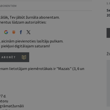
5.
 ABONENTIEM
S
2
 tālāk, Tev jābūt žurnāla abonentam.
entus lūdzam autorizēties:
 aicinām pievienoties lasītāju pulkam.
u piekļuvi digitālajam saturam!
Ž
ABONĒT
nam lietotājam piemērotākais ir "Mazais" (3, 6 un
7 d.
utoru
e grāmatžurnāli