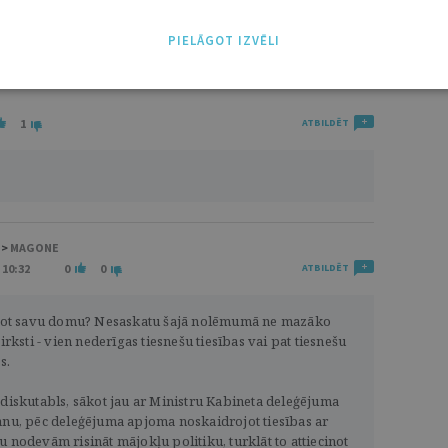
NĀKT:
PIEVIENOT
PIELĀGOT IZVĒLI
1
ATBILDĒT
 >
MAGONE
 10:32
0
0
ATBILDĒT
rot savu domu? Nesaskatu šajā nolēmumā ne mazāko
rksti - vien nederīgas tiesnešu tiesības vai pat tiesnešu
s.
iskutabls, sākot jau ar Ministru Kabineta deleģējuma
nu, pēc deleģējuma apjoma noskaidrojot tiesības ar
nodevām risināt mājokļu politiku, turklāt to attiecinot