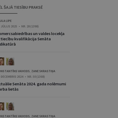
ĒL ŠAJĀ TIESĪBU PRAKSĒ
ULA LIPE
. JŪLIJS 2025 • NR. 28 (1398)
omercsabiedrības un valdes locekļa
tiecību kvalifikācija Senāta
udikatūrā
NSTANTĪNS VAIVODS
ZANE SKRASTIŅA
,
. DECEMBRIS 2024 • NR. 50 (1368)
ktuālie Senāta 2024. gada nolēmumi
rba lietās
NSTANTĪNS VAIVODS
ZANE SKRASTIŅA
,