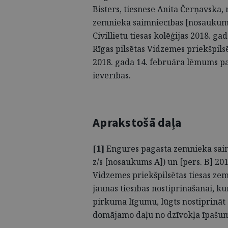
Bisters, tiesnese Anita Čerņavska,
zemnieka saimniecības [nosaukums
Civillietu tiesas kolēģijas 2018. g
Rīgas pilsētas Vidzemes priekšpil
2018. gada 14. februāra lēmums p
ievērības.
Aprakstošā daļa
[1]
Engures pagasta zemnieka sai
z/s [nosaukums A]) un [pers. B] 2018
Vidzemes priekšpilsētas tiesas z
jaunas tiesības nostiprināšanai, ku
pirkuma līgumu, lūgts nostiprināt 
domājamo daļu no dzīvokļa īpašum