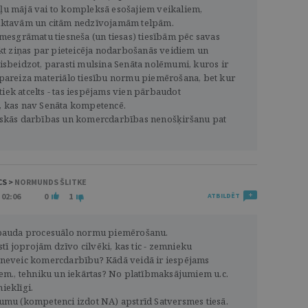
ļu mājā vai to kompleksā esošajiem veikaliem,
iktavām un citām nedzīvojamām telpām.
emesgrāmatu tiesneša (un tiesas) tiesībām pēc savas
ākt ziņas par pieteicēja nodarbošanās veidiem un
isbeidzot, parasti mulsina Senāta nolēmumi, kuros ir
pareiza materiālo tiesību normu piemērošana, bet kur
ek atcelts - tas iespējams vien pārbaudot
, kas nav Senāta kompetencē.
iskās darbības un komercdarbības nenošķiršanu pat
CS >
NORMUNDS ŠLITKE
 02:06
0
1
ATBILDĒT
rbauda procesuālo normu piemērošanu.
lstī joprojām dzīvo cilvēki, kas tic - zemnieku
 neveic komercdarbību? Kādā veidā ir iespējams
iem., tehniku un iekārtas? No platībmaksājumiem u.c.
ieklīgi.
umu (kompetenci izdot NA) apstrīd Satversmes tiesā.