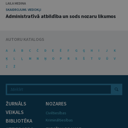
LAILA MEDINA
SKAIDROJUMI. VIEDOKĻI
Administratīvā atbildība un sods nozaru likumos
AUTORU KATALOGS
A
Ā
B
C
Č
D
E
Ē
F
G
Ģ
H
I
J
K
Ķ
L
Ļ
M
N
Ņ
O
P
R
S
Š
T
U
Ū
V
Z
Ž
ŽURNĀLS
NOZARES
VEIKALS
Civiltiesības
BIBLIOTĒKA
Krimināltiesības