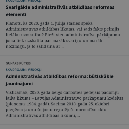
SKAIDROJUMI. VIEDOKĻI
Svarīgākie administratīvās atbildības reformas
elementi
Plānots, ka 2020. gada 1. jūlijā stāsies spēkā
Administratīvās atbildības likums. Vai šāds fakts pelnījis
lielāku uzmanību? Bieži vien administratīvo pārkāpumu
joma tiek uzskatīta par mazāk svarīgu un mazāk
nozīmīgu, ja to salīdzina ar ...
GUNĀRS KŪTRIS
SKAIDROJUMI. VIEDOKĻI
Administratīvās atbildības reforma: būtiskākie
jauninājumi
Visticamāk, 2020. gadā beigs darboties pēdējais padomju
laika likums – Latvijas Administratīvo pārkāpumu kodekss
(pieņemts 1984. gadā). Saeima 2018. gada 25. oktobrī
pieņēma jaunu šo jomu regulējošo normatīvo aktu –
Administratīvās atbildības likumu, ...