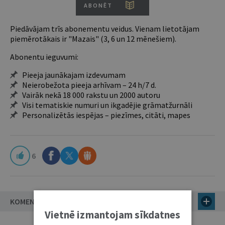
ABONĒT
Piedāvājam trīs abonementu veidus. Vienam lietotājam
piemērotākais ir "Mazais" (3, 6 un 12 mēnešiem).
Abonentu ieguvumi:
Pieeja jaunākajam izdevumam
Neierobežota pieeja arhīvam – 24 h/7 d.
Vairāk nekā 18 000 rakstu un 2000 autoru
Visi tematiskie numuri un ikgadējie grāmatžurnāli
Personalizētās iespējas – piezīmes, citāti, mapes
6
KOMENTĀRI
Vietnē izmantojam sīkdatnes