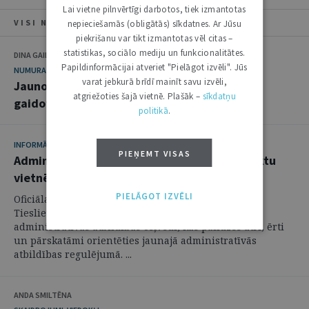
Lai vietne pilnvērtīgi darbotos, tiek izmantotas
VISI NUMURA RAKSTI
nepieciešamās (obligātās) sīkdatnes. Ar Jūsu
piekrišanu var tikt izmantotas vēl citas –
statistikas, sociālo mediju un funkcionalitātes.
DINA GAILĪTE
Papildinformācijai atveriet "Pielāgot izvēli". Jūs
NUMURA TĒMA
varat jebkurā brīdī mainīt savu izvēli,
Jauno administratīvās atbildības regulējumu
atgriežoties šajā vietnē. Plašāk –
sīkdatņu
gaidot
politikā
.
INFORMĀCIJA
PIEŅEMT VISAS
Administratīvās atbildības ceļvedis tiesību aktu
vietnē
Likumi.lv
PIELĀGOT IZVĒLI
Oficiālais izdevējs "Latvijas Vēstnesis" sadarbībā ar
Tieslietu ministriju vietnē Likumi.lv ir izveidojis
administratīvās atbildības ceļvedi, kas palīdzēs ātri, ērti
un pārskatāmi orientēties jaunajā administratīvās
atbildības regulējumā. ...
ANDA SMILTĒNA