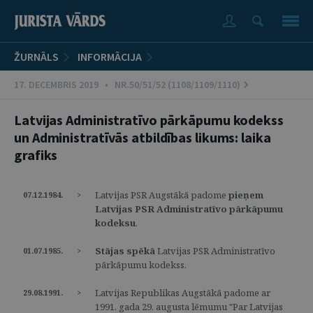
ŽURNĀLS
INFORMĀCIJA
17. DECEMBRIS 2019 • NR.50/51/52 (1108/1109/1110)
Latvijas Administratīvo pārkāpumu kodekss
un Administratīvās atbildības likums: laika
grafiks
Latvijas PSR Augstākā padome
pieņem
07.12.1984.
>
Latvijas PSR Administratīvo pārkāpumu
kodeksu
.
Stājas spēkā
Latvijas PSR Administratīvo
01.07.1985.
>
pārkāpumu kodekss.
Latvijas Republikas Augstākā padome ar
29.08.1991.
>
1991. gada 29. augusta lēmumu "Par Latvijas