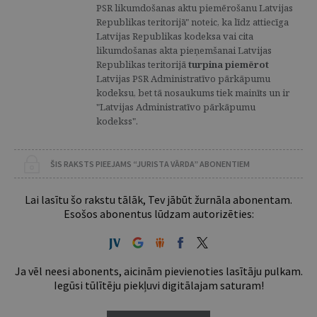
PSR likumdošanas aktu piemērošanu Latvijas
Republikas teritorijā" noteic, ka līdz attiecīga
Latvijas Republikas kodeksa vai cita
likumdošanas akta pieņemšanai Latvijas
Republikas teritorijā
turpina piemērot
Latvijas PSR Administratīvo pārkāpumu
kodeksu, bet tā nosaukums tiek mainīts un ir
"Latvijas Administratīvo pārkāpumu
kodekss".
ŠIS RAKSTS PIEEJAMS “JURISTA VĀRDA” ABONENTIEM
Lai lasītu šo rakstu tālāk, Tev jābūt žurnāla abonentam.
Esošos abonentus lūdzam autorizēties:
Ja vēl neesi abonents, aicinām pievienoties lasītāju pulkam.
Iegūsi tūlītēju piekļuvi digitālajam saturam!