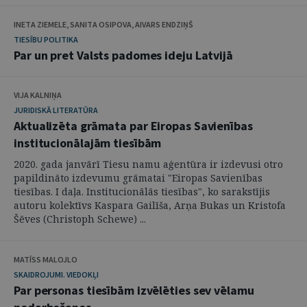
INETA ZIEMELE, SANITA OSIPOVA, AIVARS ENDZIŅŠ
TIESĪBU POLITIKA
Par un pret Valsts padomes ideju Latvijā
VIJA KALNIŅA
JURIDISKĀ LITERATŪRA
Aktualizēta grāmata par Eiropas Savienības
institucionālajām tiesībām
2020. gada janvārī Tiesu namu aģentūra ir izdevusi otro
papildināto izdevumu grāmatai "Eiropas Savienības
tiesības. I daļa. Institucionālās tiesības", ko sarakstījis
autoru kolektīvs Kaspara Gailīša, Arņa Bukas un Kristofa
Šēves (Christoph Schewe) ...
MATĪSS MALOJLO
SKAIDROJUMI. VIEDOKĻI
Par personas tiesībām izvēlēties sev vēlamu