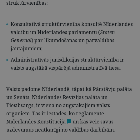
struktūrvienības:
Konsultatīvā struktūrvienība konsultē Nīderlandes
valdību un Nīderlandes parlamentu (
Staten
Generaal
) par likumdošanas un pārvaldības
jautājumiem;
Administratīvās jurisdikcijas struktūrvienība ir
valsts augstākā vispārējā administratīvā tiesa.
Valsts padome Nīderlandē, tāpat kā Pārstāvju palāta
un Senāts, Nīderlandes Revīzijas palāta un
Tiesībsargs, ir viena no augstākajiem valsts
orgāniem. Tās ir iestādes, ko reglamentē
Nīderlandes Konstitūcija
un kas veic savus
1
uzdevumus neatkarīgi no valdības darbībām.