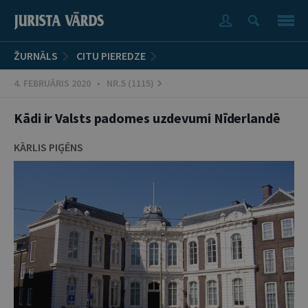
ŽURNĀLS
CITU PIEREDZE
4. FEBRUĀRIS 2020 • NR.5 (1115)
Kādi ir Valsts padomes uzdevumi Nīderlandē
KĀRLIS PIĢĒNS