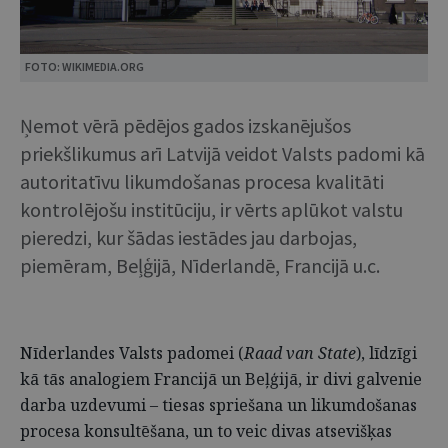
FOTO: WIKIMEDIA.ORG
Ņemot vērā pēdējos gados izskanējušos
priekšlikumus arī Latvijā veidot Valsts padomi kā
autoritatīvu likumdošanas procesa kvalitāti
kontrolējošu institūciju, ir vērts aplūkot valstu
pieredzi, kur šādas iestādes jau darbojas,
piemēram, Beļģijā, Nīderlandē, Francijā u.c.
Nīderlandes Valsts padomei (
Raad van State
), līdzīgi
kā tās analogiem Francijā un Beļģijā, ir divi galvenie
darba uzdevumi – tiesas spriešana un likumdošanas
procesa konsultēšana, un to veic divas atsevišķas