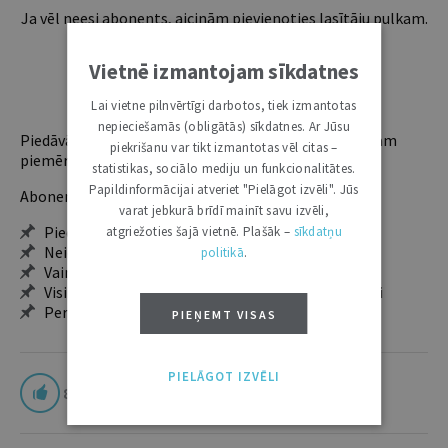
Ja vēl neesi abonents, aicinām pievienoties lasītāju pulkam.
Iegūsi tūlītēju piekļuvi digitālajam saturam!
Vietnē izmantojam sīkdatnes
ABONĒT
Lai vietne pilnvērtīgi darbotos, tiek izmantotas
nepieciešamās (obligātās) sīkdatnes. Ar Jūsu
Piedāvājam trīs abonementu veidus. Vienam lietotājam
piekrišanu var tikt izmantotas vēl citas –
piemērotākais ir "Mazais" (3, 6 un 12 mēnešiem).
statistikas, sociālo mediju un funkcionalitātes.
Papildinformācijai atveriet "Pielāgot izvēli". Jūs
Abonentu ieguvumi:
varat jebkurā brīdī mainīt savu izvēli,
Pieeja jaunākajam izdevumam
atgriežoties šajā vietnē. Plašāk –
sīkdatņu
Neierobežota pieeja arhīvam – 24 h/7 d.
politikā
.
Vairāk nekā 18 000 rakstu un 2000 autoru
Visi tematiskie numuri un ikgadējie grāmatžurnāli
Personalizētās iespējas – piezīmes, citāti, mapes
PIEŅEMT VISAS
PIELĀGOT IZVĒLI
8