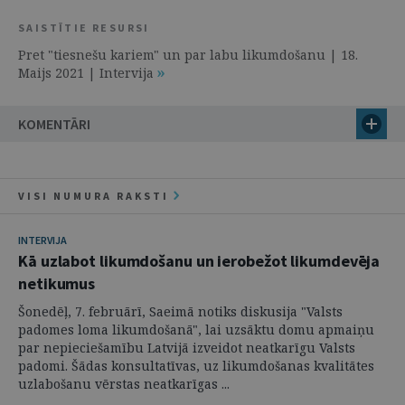
SAISTĪTIE RESURSI
Pret "tiesnešu kariem" un par labu likumdošanu | 18.
Maijs 2021 | Intervija
KOMENTĀRI
VISI NUMURA RAKSTI
INTERVIJA
Kā uzlabot likumdošanu un ierobežot likumdevēja
netikumus
Šonedēļ, 7. februārī, Saeimā notiks diskusija "Valsts
padomes loma likumdošanā", lai uzsāktu domu apmaiņu
par nepieciešamību Latvijā izveidot neatkarīgu Valsts
padomi. Šādas konsultatīvas, uz likumdošanas kvalitātes
uzlabošanu vērstas neatkarīgas ...