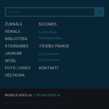
ŽURNĀLS
NOZARES
VEIKALS
Civiltiesības
BIBLIOTĒKA
Krimināltiesības
#TEIRDARBS
TIESĪBU PRAKSE
JAUNUMI
EST nolēmumi
AFIŠA
ECT nolēmumi
FOTO / VIDEO
KONTAKTI
VĒSTKOPA
MOBILĀ VERSIJA /
PILNĀ VERSIJA
© Oficiālais izdevējs Latvijas Vēstnesis