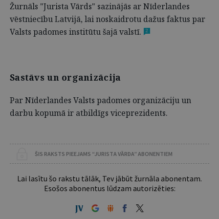
Žurnāls "Jurista Vārds" sazinājās ar Nīderlandes
vēstniecību Latvijā, lai noskaidrotu dažus faktus par
Valsts padomes institūtu šajā valstī.
2
Sastāvs un organizācija
Par Nīderlandes Valsts padomes organizāciju un
darbu kopumā ir atbildīgs viceprezidents.
ŠIS RAKSTS PIEEJAMS “JURISTA VĀRDA” ABONENTIEM
Lai lasītu šo rakstu tālāk, Tev jābūt žurnāla abonentam.
Esošos abonentus lūdzam autorizēties: