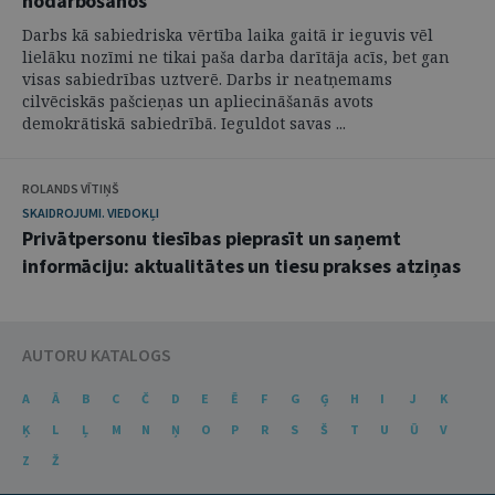
nodarbošanos
Darbs kā sabiedriska vērtība laika gaitā ir ieguvis vēl
lielāku nozīmi ne tikai paša darba darītāja acīs, bet gan
visas sabiedrības uztverē. Darbs ir neatņemams
cilvēciskās pašcieņas un apliecināšanās avots
demokrātiskā sabiedrībā. Ieguldot savas ...
ROLANDS VĪTIŅŠ
SKAIDROJUMI. VIEDOKĻI
Privātpersonu tiesības pieprasīt un saņemt
informāciju: aktualitātes un tiesu prakses atziņas
AUTORU KATALOGS
A
Ā
B
C
Č
D
E
Ē
F
G
Ģ
H
I
J
K
Ķ
L
Ļ
M
N
Ņ
O
P
R
S
Š
T
U
Ū
V
Z
Ž