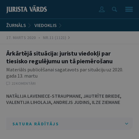
ŽURNĀLS
VIEDOKLIS
17. MARTS 2020 • NR.11 (1121)
Ārkārtējā situācija: juristu viedokļi par
tiesisko regulējumu un tā piemērošanu
Materiāls publicēšanai sagatavots par situāciju uz 2020.
gada 13. martu
22 KOMENTĀRI
NATĀLIJA LAVENIECE-STRAUPMANE
,
JAUTRĪTE BRIEDE
,
VALENTIJA LIHOLAJA
,
ANDREJS JUDINS
,
ILZE ZIEMANE
SATURA RĀDĪTĀJS