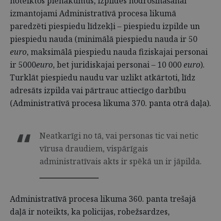
noteiktos pienākumus, izpildes nodrošināšanai
izmantojami Administratīvā procesa likumā
paredzēti piespiedu līdzekļi – piespiedu izpilde un
piespiedu nauda (minimālā piespiedu nauda ir 50
euro
, maksimālā piespiedu nauda fiziskajai personai
ir 5000
euro
, bet juridiskajai personai – 10 000
euro
).
Turklāt piespiedu naudu var uzlikt atkārtoti, līdz
adresāts izpilda vai pārtrauc attiecīgo darbību
(Administratīvā procesa likuma 370. panta otrā daļa).
Neatkarīgi no tā, vai personas tic vai netic
vīrusa draudiem, vispārīgais
administratīvais akts ir spēkā un ir jāpilda.
Administratīvā procesa likuma 360. panta trešajā
daļā ir noteikts, ka policijas, robežsardzes,