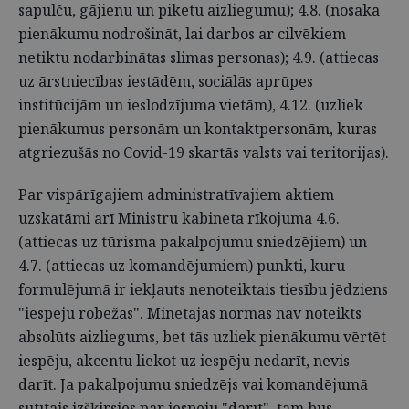
sapulču, gājienu un piketu aizliegumu); 4.8. (nosaka
pienākumu nodrošināt, lai darbos ar cilvēkiem
netiktu nodarbinātas slimas personas); 4.9. (attiecas
uz ārstniecības iestādēm, sociālās aprūpes
institūcijām un ieslodzījuma vietām), 4.12. (uzliek
pienākumus personām un kontaktpersonām, kuras
atgriezušās no Covid-19 skartās valsts vai teritorijas).
Par vispārīgajiem administratīvajiem aktiem
uzskatāmi arī Ministru kabineta rīkojuma 4.6.
(attiecas uz tūrisma pakalpojumu sniedzējiem) un
4.7. (attiecas uz komandējumiem) punkti, kuru
formulējumā ir iekļauts nenoteiktais tiesību jēdziens
"iespēju robežās". Minētajās normās nav noteikts
absolūts aizliegums, bet tās uzliek pienākumu vērtēt
iespēju, akcentu liekot uz iespēju nedarīt, nevis
darīt. Ja pakalpojumu sniedzējs vai komandējumā
sūtītājs izšķirsies par iespēju "darīt", tam būs