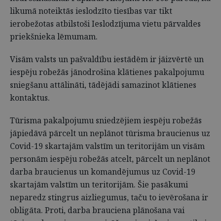
likumā noteiktās ieslodzīto tiesības var tikt
ierobežotas atbilstoši Ieslodzījuma vietu pārvaldes
priekšnieka lēmumam.
Visām valsts un pašvaldību iestādēm ir jāizvērtē un
iespēju robežās jānodrošina klātienes pakalpojumu
sniegšanu attālināti, tādējādi samazinot klātienes
kontaktus.
Tūrisma pakalpojumu sniedzējiem iespēju robežās
jāpiedāvā pārcelt un neplānot tūrisma braucienus uz
Covid-19 skartajām valstīm un teritorijām un visām
personām iespēju robežās atcelt, pārcelt un neplānot
darba braucienus un komandējumus uz Covid-19
skartajām valstīm un teritorijām. Šie pasākumi
neparedz stingrus aizliegumus, taču to ievērošana ir
obligāta. Proti, darba brauciena plānošana vai