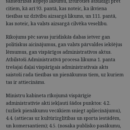
sabiedrības kopējo labumu, izturoties atbildīgi pret
citiem, kā arī 93. pantā, kas noteic, ka ikviena
tiesības uz dzīvību aizsargā likums, un 111. pantā,
kas noteic, ka valsts aizsargā cilvēka veselību.
Rīkojums pēc savas juridiskās dabas ietver gan
politiskus aicinājumus, gan valsts pārvaldes iekšējus
lēmumus, gan vispārīgos administratīvos aktus.
Atbilstoši Administratīvā procesa likuma 1. panta
trešajai daļai vispārīgais administratīvais akts
saistoši rada tiesības un pienākumus tiem, uz kuriem
tas ir attiecināms.
Ministru kabineta rīkojumā vispārīgie
administratīvie akti iekļauti šādos punktos: 4.2.
(uzliek pienākumu vecākiem sniegt apliecinājumu),
4.4. (attiecas uz kultūrizglītības un sporta iestādēm,
un komersantiem); 4.5. (nosaka publisko pasākumu,