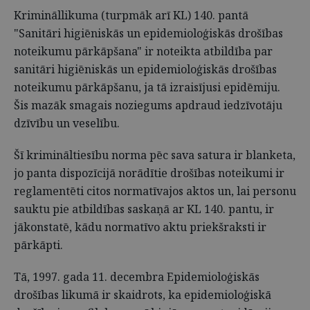
Krimināllikuma (turpmāk arī KL) 140. pantā
"Sanitāri higiēniskās un epidemioloģiskās drošības
noteikumu pārkāpšana" ir noteikta atbildība par
sanitāri higiēniskās un epidemioloģiskās drošības
noteikumu pārkāpšanu, ja tā izraisījusi epidēmiju.
Šis mazāk smagais noziegums apdraud iedzīvotāju
dzīvību un veselību.
Šī krimināltiesību norma pēc sava satura ir blanketa,
jo panta dispozīcijā norādītie drošības noteikumi ir
reglamentēti citos normatīvajos aktos un, lai personu
sauktu pie atbildības saskaņā ar KL 140. pantu, ir
jākonstatē, kādu normatīvo aktu priekšraksti ir
pārkāpti.
Tā, 1997. gada 11. decembra Epidemioloģiskās
drošības likumā ir skaidrots, ka epidemioloģiskā