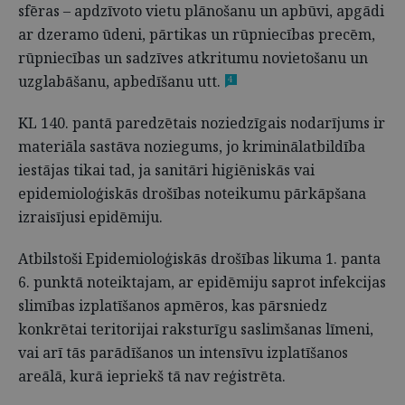
sfēras – apdzīvoto vietu plānošanu un apbūvi, apgādi
ar dzeramo ūdeni, pārtikas un rūpniecības precēm,
rūpniecības un sadzīves atkritumu novietošanu un
uzglabāšanu, apbedīšanu utt.
4
KL 140. pantā paredzētais noziedzīgais nodarījums ir
materiāla sastāva noziegums, jo kriminālatbildība
iestājas tikai tad, ja sanitāri higiēniskās vai
epidemioloģiskās drošības noteikumu pārkāpšana
izraisījusi epidēmiju.
Atbilstoši Epidemioloģiskās drošības likuma 1. panta
6. punktā noteiktajam, ar epidēmiju saprot infekcijas
slimības izplatīšanos apmēros, kas pārsniedz
konkrētai teritorijai raksturīgu saslimšanas līmeni,
vai arī tās parādīšanos un intensīvu izplatīšanos
areālā, kurā iepriekš tā nav reģistrēta.