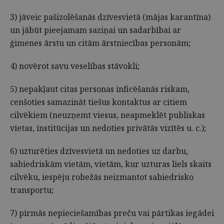
3) jāveic pašizolēšanās dzīvesvietā (mājas karantīna)
un jābūt pieejamam saziņai un sadarbībai ar
ģimenes ārstu un citām ārstniecības personām;
4) novērot savu veselības stāvokli;
5) nepakļaut citas personas inficēšanās riskam,
cenšoties samazināt tiešus kontaktus ar citiem
cilvēkiem (neuzņemt viesus, neapmeklēt publiskas
vietas, institūcijas un nedoties privātās vizītēs u. c.);
6) uzturēties dzīvesvietā un nedoties uz darbu,
sabiedriskām vietām, vietām, kur uzturas liels skaits
cilvēku, iespēju robežās neizmantot sabiedrisko
transportu;
7) pirmās nepieciešamības preču vai pārtikas iegādei