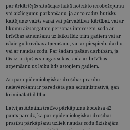
par ārkārtējās situācijas laikā noteikto ierobežojumu
vai aizliegumu pārkāpšanu, ja ar to radīts būtisks
kaitējums valsts varai vai pārvaldības kārtībai, vai ar
likumu aizsargātām personas interesēm, soda ar
brīvības atņemšanu uz laiku līdz trim gadiem vai ar
īslaicīgu brīvības atņemšanu, vai ar piespiedu darbu,
vai ar naudas sodu. Par šādām pašām darbībām, ja
tās izraisījušas smagas sekas, soda ar brīvības
atņemšanu uz laiku līdz astoņiem gadiem.
Arī par epidemioloģiskās drošības prasību
neievērošanu ir paredzēta gan administratīvā, gan
kriminālatbildība.
Latvijas Administratīvo pārkāpumu kodeksa 42.
pants paredz, ka par epidemioloģiskās drošības
prasību pārkāpšanu uzliek naudas sodu fiziskajām