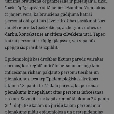
tūrisma brauciena organizēšana ir pieļaujama, tikai
īpaši rūpīgi apsverot tā nepieciešamību. Vienlaikus
ir jāņem vērā, ka brauciena gadījumā katrai
personai obligāti būs jāveic drošības pasākumi, kas
minēti iepriekš (pašizolācija, aizliegums doties uz
darbu, kontaktēties ar citiem cilvēkiem utt.). Tāpēc
katrai personai ir rūpīgi jāapsver, vai viņa būs
spējīga šīs prasības izpildīt.
Epidemioloģiskās drošības likums paredz vairākas
normas, kas regulē inficēto personu un augstam
inficēšanās riskam pakļauto personu tiesības un
pienākumus, tostarp Epidemioloģiskās drošības
likuma 18. panta trešā daļa paredz, ka personas
pienākums ir nepakļaut citas personas inficēšanās
riskam. Savukārt saskaņā ar minētā likuma 24. panta
1
2.
daļu fiziskajām un juridiskajām personām ir
pienākums pildīt epidemiologa un pretepidēmijas