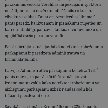
pasākumus veicošā Veselības inspekcijas inspektora
norādījumus, lai novērstu inficēšanās risku citu
cilvēku veselībai. Tāpat arī Ārstniecības likuma 5.
pants paredz, ka ikvienam ir pienākums rūpēties un
katrs ir atbildīgs par savu, tautas, savu tuvinieku un
apgādībā esošo personu veselību.
Par ārkārtējās situācijas laikā noteikto ierobežojumu
pārkāpšanu ir paredzēta administratīvā un
kriminālatbildība.
2
Latvijas Administratīvo pārkāpumu kodeksa 176.
pants noteic, ka par ārkārtējās situācijas vai
izņēmuma stāvokļa laikā noteikto ierobežojumu vai
aizliegumu pārkāpšanu uzliek naudas sodu līdz
trīssimt piecdesmit eiro.
1
Savukārt saskaņā ar Krimināllikuma 225.
pantu