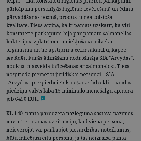
telpā) – tika konstatēti higiēnas prasību pārkāpumi,
pārkāpumi personīgās higiēnas ievērošanā un ēdinu
pārvadāšanas posmā, produktu neatbilstoša
kvalitāte. Tiesa atzina, ka ir pamats uzskatīt, ka visi
konstatētie pārkāpumi bija par pamatu salmonellas
baktērijas izplatīšanai un iekļūšanai cilvēku
organismā un tie apstiprina cēloņsakarību, kāpēc
iestādēs, kurās ēdināšanu nodrošināja SIA "Arvydas",
notikusi masveida inficēšanās ar salmonelozi. Tiesa
nosprieda piemērot juridiskai personai – SIA
"Arvydus" piespiedu ietekmēšanas līdzekli – naudas
piedziņu valsts labā 15 minimālo mēnešalgu apmērā
jeb 6450 EUR.
5
KL 140. pantā paredzētā nozieguma sastāva pazīmes
nav attiecināmas uz situāciju, kad viena persona,
neievērojot vai pārkāpjot piesardzības noteikumus,
būtu inficējusi citu personu, ja tas neizraisa panta