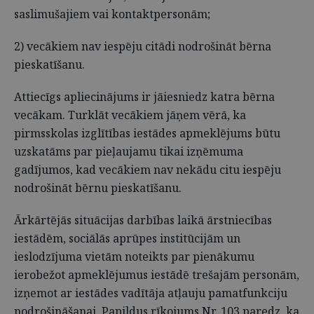
saslimušajiem vai kontaktpersonām;
2) vecākiem nav iespēju citādi nodrošināt bērna
pieskatīšanu.
Attiecīgs apliecinājums ir jāiesniedz katra bērna
vecākam. Turklāt vecākiem jāņem vērā, ka
pirmsskolas izglītības iestādes apmeklējums būtu
uzskatāms par pieļaujamu tikai izņēmuma
gadījumos, kad vecākiem nav nekādu citu iespēju
nodrošināt bērnu pieskatīšanu.
Ārkārtējās situācijas darbības laikā ārstniecības
iestādēm, sociālās aprūpes institūcijām un
ieslodzījuma vietām noteikts par pienākumu
ierobežot apmeklējumus iestādē trešajām personām,
izņemot ar iestādes vadītāja atļauju pamatfunkciju
nodrošināšanai. Papildus rīkojums Nr. 103 paredz, ka