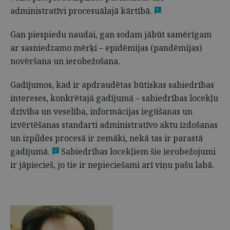
administratīvi procesuālajā kārtībā.
1
Gan piespiedu naudai, gan sodam jābūt samērīgam
ar sasniedzamo mērķi – epidēmijas (pandēmijas)
novēršana un ierobežošana.
Gadījumos, kad ir apdraudētas būtiskas sabiedrības
intereses, konkrētajā gadījumā – sabiedrības locekļu
dzīvība un veselība, informācijas iegūšanas un
izvērtēšanas standarti administratīvo aktu izdošanas
un izpildes procesā ir zemāki, nekā tas ir parastā
gadījumā.
Sabiedrības locekļiem šie ierobežojumi
2
ir jāpiecieš, jo tie ir nepieciešami arī viņu pašu labā.