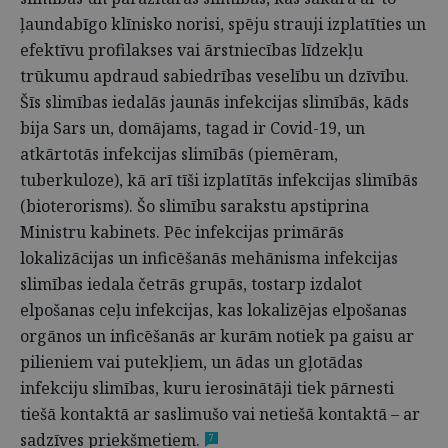
ļaundabīgo klīnisko norisi, spēju strauji izplatīties un
efektīvu profilakses vai ārstniecības līdzekļu
trūkumu apdraud sabiedrības veselību un dzīvību.
Šīs slimības iedalās jaunās infekcijas slimībās, kāds
bija Sars un, domājams, tagad ir Covid-19, un
atkārtotās infekcijas slimībās (piemēram,
tuberkuloze), kā arī tīši izplatītās infekcijas slimībās
(bioterorisms). Šo slimību sarakstu apstiprina
Ministru kabinets. Pēc infekcijas primārās
lokalizācijas un inficēšanās mehānisma infekcijas
slimības iedala četrās grupās, tostarp izdalot
elpošanas ceļu infekcijas, kas lokalizējas elpošanas
orgānos un inficēšanās ar kurām notiek pa gaisu ar
pilieniem vai putekļiem, un ādas un gļotādas
infekciju slimības, kuru ierosinātāji tiek pārnesti
tiešā kontaktā ar saslimušo vai netiešā kontaktā – ar
sadzīves priekšmetiem.
7