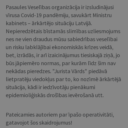
Pasaules Veselības organizācija ir izsludinājusi
vīrusa Covid-19 pandēmiju, savukārt Ministru
kabinets – ārkārtējo situāciju Latvijā.
Nepieredzētais bīstamās slimības uzliesmojums
nes ne vien draudus mūsu sabiedrības veselībai
un risku labklājībai ekonomiskās krīzes veidā,
bet, izrādās, ir arī izaicinājumus tiesiskajā ziņā, jo
būs jāpiemēro normas, par kurām līdz šim nav
nekādas pieredzes. "Jurista Vārds" piedāvā
lietpratēju viedokļus par to, ko nozīmē ārkārtējā
situācija, kādi ir iedzīvotāju pienākumi
epidemioliģiskās drošības ievērošanā utt.
Pateicamies autoriem par īpašo operativitāti,
gatavojot šos skaidrojumus!