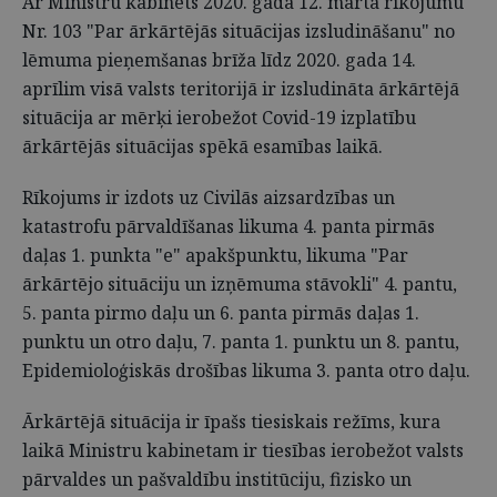
Ar Ministru kabinets 2020. gada 12. marta rīkojumu
Nr. 103 "Par ārkārtējās situācijas izsludināšanu" no
lēmuma pieņemšanas brīža līdz 2020. gada 14.
aprīlim visā valsts teritorijā ir izsludināta ārkārtējā
situācija ar mērķi ierobežot Covid-19 izplatību
ārkārtējās situācijas spēkā esamības laikā.
Rīkojums ir izdots uz Civilās aizsardzības un
katastrofu pārvaldīšanas likuma 4. panta pirmās
daļas 1. punkta "e" apakšpunktu, likuma "Par
ārkārtējo situāciju un izņēmuma stāvokli" 4. pantu,
5. panta pirmo daļu un 6. panta pirmās daļas 1.
punktu un otro daļu, 7. panta 1. punktu un 8. pantu,
Epidemioloģiskās drošības likuma 3. panta otro daļu.
Ārkārtējā situācija ir īpašs tiesiskais režīms, kura
laikā Ministru kabinetam ir tiesības ierobežot valsts
pārvaldes un pašvaldību institūciju, fizisko un