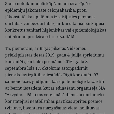
Starp noteikumu pārkāpšanu un izraisījušos
epidēmiju jākonstatē cēloņsakarība, proti,
jākonstatē, ka epidēmija izraisījusies personas
darbības vai bezdarbības, ar kuru tā tīši pārkāpusi
konkrētus sanitāri higiēniskās vai epidemioloģiskās
noteikumu priekšrakstus, rezultātā.
Tā, piemēram, ar Rīgas pilsētas Vidzemes
priekšpilsētas tiesas 2019. gada 4. jūlija spriedumu
konstatēts, ka laika posmā no 2016. gada 8.
septembra līdz 17. oktobrim astoņpadsmit
pirmskolas izglītības iestādēs Rīgā konstatēti 97
salmonelozes gadījumi, kas epidemioloģiski saistīti
ar bērnu iestādēm, kurās ēdināšanu organizēja SIA
"Arvydas". Pārtikas veterinārā dienesta darbinieki
konstatējuši neatbilstības pārtikas aprites posmos
(virtuvē, inventāra mazgāšanas vietā, noliktavas