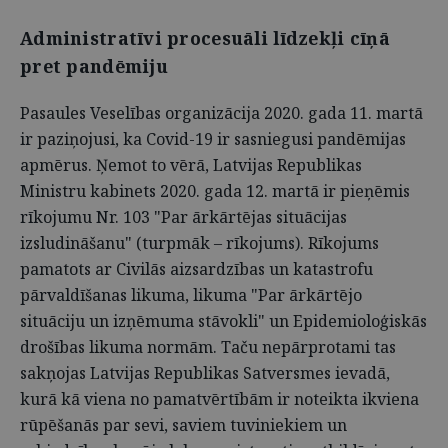
Administratīvi procesuāli līdzekļi cīņā
pret pandēmiju
Pasaules Veselības organizācija 2020. gada 11. martā
ir paziņojusi, ka Covid-19 ir sasniegusi pandēmijas
apmērus. Ņemot to vērā, Latvijas Republikas
Ministru kabinets 2020. gada 12. martā ir pieņēmis
rīkojumu Nr. 103 "Par ārkārtējas situācijas
izsludināšanu" (turpmāk – rīkojums). Rīkojums
pamatots ar Civilās aizsardzības un katastrofu
pārvaldīšanas likuma, likuma "Par ārkārtējo
situāciju un izņēmuma stāvokli" un Epidemioloģiskās
drošības likuma normām. Taču nepārprotami tas
sakņojas Latvijas Republikas Satversmes ievadā,
kurā kā viena no pamatvērtībām ir noteikta ikviena
rūpēšanās par sevi, saviem tuviniekiem un