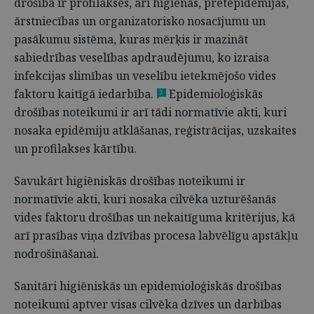
drošība ir profilakses, arī higiēnas, pretepidēmijas,
ārstniecības un organizatorisko nosacījumu un
pasākumu sistēma, kuras mērķis ir mazināt
sabiedrības veselības apdraudējumu, ko izraisa
infekcijas slimības un veselību ietekmējošo vides
faktoru kaitīgā iedarbība.
Epidemioloģiskās
3
drošības noteikumi ir arī tādi normatīvie akti, kuri
nosaka epidēmiju atklāšanas, reģistrācijas, uzskaites
un profilakses kārtību.
Savukārt higiēniskās drošības noteikumi ir
normatīvie akti, kuri nosaka cilvēka uzturēšanās
vides faktoru drošības un nekaitīguma kritērijus, kā
arī prasības viņa dzīvības procesa labvēlīgu apstākļu
nodrošināšanai.
Sanitāri higiēniskās un epidemioloģiskās drošības
noteikumi aptver visas cilvēka dzīves un darbības