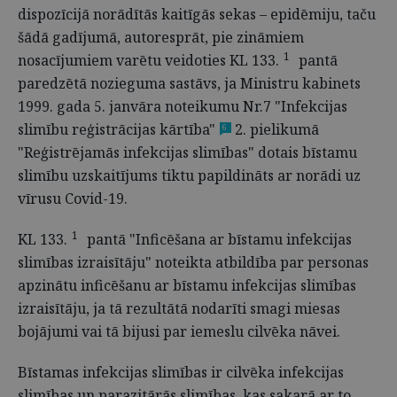
dispozīcijā norādītās kaitīgās sekas – epidēmiju, taču
šādā gadījumā, autoresprāt, pie zināmiem
1
nosacījumiem varētu veidoties KL 133.
pantā
paredzētā nozieguma sastāvs, ja Ministru kabinets
1999. gada 5. janvāra noteikumu Nr.7 "Infekcijas
slimību reģistrācijas kārtība"
2. pielikumā
6
"Reģistrējamās infekcijas slimības" dotais bīstamu
slimību uzskaitījums tiktu papildināts ar norādi uz
vīrusu Covid-19.
1
KL 133.
pantā "Inficēšana ar bīstamu infekcijas
slimības izraisītāju" noteikta atbildība par personas
apzinātu inficēšanu ar bīstamu infekcijas slimības
izraisītāju, ja tā rezultātā nodarīti smagi miesas
bojājumi vai tā bijusi par iemeslu cilvēka nāvei.
Bīstamas infekcijas slimības ir cilvēka infekcijas
slimības un parazitārās slimības, kas sakarā ar to