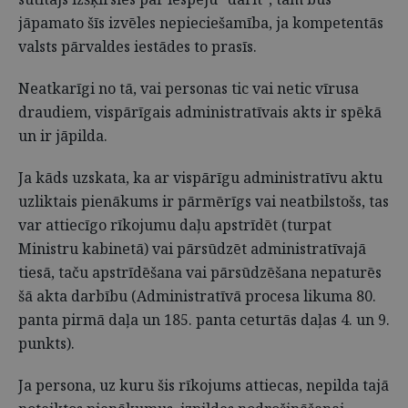
jāpamato šīs izvēles nepieciešamība, ja kompetentās
valsts pārvaldes iestādes to prasīs.
Neatkarīgi no tā, vai personas tic vai netic vīrusa
draudiem, vispārīgais administratīvais akts ir spēkā
un ir jāpilda.
Ja kāds uzskata, ka ar vispārīgu administratīvu aktu
uzliktais pienākums ir pārmērīgs vai neatbilstošs, tas
var attiecīgo rīkojumu daļu apstrīdēt (turpat
Ministru kabinetā) vai pārsūdzēt administratīvajā
tiesā, taču apstrīdēšana vai pārsūdzēšana nepaturēs
šā akta darbību (Administratīvā procesa likuma 80.
panta pirmā daļa un 185. panta ceturtās daļas 4. un 9.
punkts).
Ja persona, uz kuru šis rīkojums attiecas, nepilda tajā