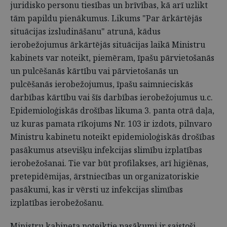
juridisko personu tiesības un brīvības, kā arī uzlikt
tām papildu pienākumus. Likums "Par ārkārtējās
situācijas izsludināšanu" atrunā, kādus
ierobežojumus ārkārtējās situācijas laikā Ministru
kabinets var noteikt, piemēram, īpašu pārvietošanās
un pulcēšanās kārtību vai pārvietošanās un
pulcēšanās ierobežojumus, īpašu saimnieciskās
darbības kārtību vai šīs darbības ierobežojumus u.c.
Epidemioloģiskās drošības likuma 3. panta otrā daļa,
uz kuras pamata rīkojums Nr. 103 ir izdots, pilnvaro
Ministru kabinetu noteikt epidemioloģiskās drošības
pasākumus atsevišķu infekcijas slimību izplatības
ierobežošanai. Tie var būt profilakses, arī higiēnas,
pretepidēmijas, ārstniecības un organizatoriskie
pasākumi, kas ir vērsti uz infekcijas slimības
izplatības ierobežošanu.
Ministru kabineta noteiktie pasākumi ir saistoši