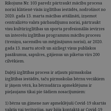
Rīkojums Nr. 103 paredz pārtraukt mācību procesa
norisi klātienē visās izglītības iestādēs, nodrošinot no
2020. gada 13. marta mācības attālināti, izņemot
centralizēto valsts pārbaudījumu norisi, pārtraukt
visu kultūrizglītības un sporta profesionālās ievirzes
un interešu izglītības programmu mācību procesu
(treniņu, sacensību un mēģinājumu norisi), ar 2020.
gada 13. martu atcelt un aizliegt visus publiskos
pasākumus, sapulces, gājienus un piketus virs 200
cilvēkiem.
Daļēji izglītības process ir atļauts pirmsskolas
izglītības iestādēs, taču pirmsskolas bērnu vecākiem
ir jāņem vērā, ka bērnudārza apmeklējums ir
pieļaujams tikai pie šādiem nosacījumiem:
1) bērns un ģimene nav apmeklējuši Covid-19 skartās
valstis vai teritorijas, nav bijis kontaktā ar Covid-19