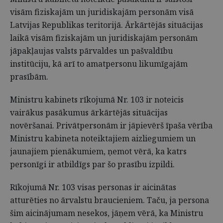
visām fiziskajām un juridiskajām personām visā
Latvijas Republikas teritorijā. Ārkārtējās situācijas
laikā visām fiziskajām un juridiskajām personām
jāpakļaujas valsts pārvaldes un pašvaldību
institūciju, kā arī to amatpersonu likumīgajām
prasībām.
Ministru kabinets rīkojumā Nr. 103 ir noteicis
vairākus pasākumus ārkārtējās situācijas
novēršanai. Privātpersonām ir jāpievērš īpaša vērība
Ministru kabineta noteiktajiem aizliegumiem un
jaunajiem pienākumiem, ņemot vērā, ka katrs
personīgi ir atbildīgs par šo prasību izpildi.
Rīkojumā Nr. 103 visas personas ir aicinātas
atturēties no ārvalstu braucieniem. Taču, ja persona
šim aicinājumam nesekos, jāņem vērā, ka Ministru