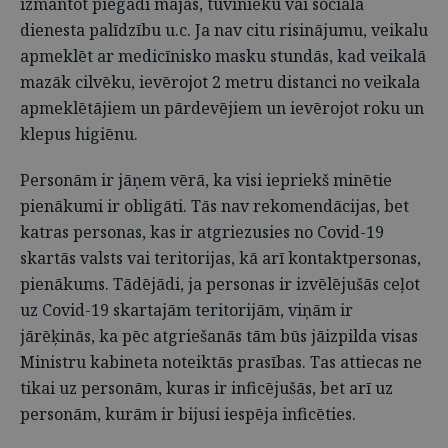
izmantot piegādi mājās, tuvinieku vai sociālā
dienesta palīdzību u.c. Ja nav citu risinājumu, veikalu
apmeklēt ar medicīnisko masku stundās, kad veikalā
mazāk cilvēku, ievērojot 2 metru distanci no veikala
apmeklētājiem un pārdevējiem un ievērojot roku un
klepus higiēnu.
Personām ir jāņem vērā, ka visi iepriekš minētie
pienākumi ir obligāti. Tās nav rekomendācijas, bet
katras personas, kas ir atgriezusies no Covid-19
skartās valsts vai teritorijas, kā arī kontaktpersonas,
pienākums. Tādējādi, ja personas ir izvēlējušās ceļot
uz Covid-19 skartajām teritorijām, viņām ir
jārēķinās, ka pēc atgriešanās tām būs jāizpilda visas
Ministru kabineta noteiktās prasības. Tas attiecas ne
tikai uz personām, kuras ir inficējušās, bet arī uz
personām, kurām ir bijusi iespēja inficēties.