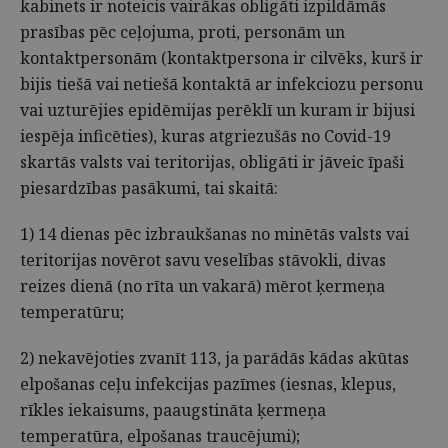
kabinets ir noteicis vairākas obligāti izpildāmās
prasības pēc ceļojuma, proti, personām un
kontaktpersonām (kontaktpersona ir cilvēks, kurš ir
bijis tiešā vai netiešā kontaktā ar infekciozu personu
vai uzturējies epidēmijas perēklī un kuram ir bijusi
iespēja inficēties), kuras atgriezušās no Covid-19
skartās valsts vai teritorijas, obligāti ir jāveic īpaši
piesardzības pasākumi, tai skaitā:
1) 14 dienas pēc izbraukšanas no minētās valsts vai
teritorijas novērot savu veselības stāvokli, divas
reizes dienā (no rīta un vakarā) mērot ķermeņa
temperatūru;
2) nekavējoties zvanīt 113, ja parādās kādas akūtas
elpošanas ceļu infekcijas pazīmes (iesnas, klepus,
rīkles iekaisums, paaugstināta ķermeņa
temperatūra, elpošanas traucējumi);