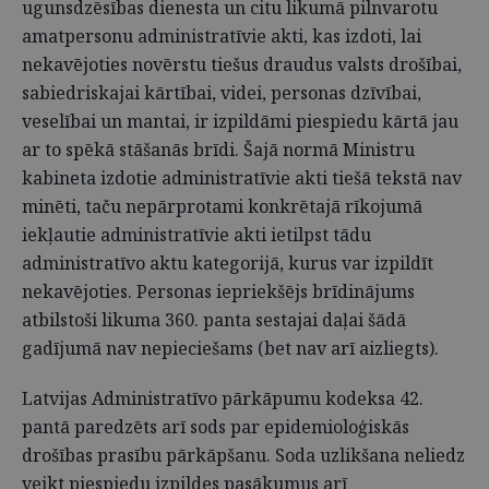
ugunsdzēsības dienesta un citu likumā pilnvarotu
amatpersonu administratīvie akti, kas izdoti, lai
nekavējoties novērstu tiešus draudus valsts drošībai,
sabiedriskajai kārtībai, videi, personas dzīvībai,
veselībai un mantai, ir izpildāmi piespiedu kārtā jau
ar to spēkā stāšanās brīdi. Šajā normā Ministru
kabineta izdotie administratīvie akti tiešā tekstā nav
minēti, taču nepārprotami konkrētajā rīkojumā
iekļautie administratīvie akti ietilpst tādu
administratīvo aktu kategorijā, kurus var izpildīt
nekavējoties. Personas iepriekšējs brīdinājums
atbilstoši likuma 360. panta sestajai daļai šādā
gadījumā nav nepieciešams (bet nav arī aizliegts).
Latvijas Administratīvo pārkāpumu kodeksa 42.
pantā paredzēts arī sods par epidemioloģiskās
drošības prasību pārkāpšanu. Soda uzlikšana neliedz
veikt piespiedu izpildes pasākumus arī