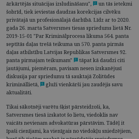
ārkārtējās situācijas izsludināšanu",
un tās ietekmi
2
šobrīd, tiek ieviestas daudzas korekcijas cilvēku
privātajā un profesionālajā darbībā. Līdz ar to 2020.
gada 26. marta Satversmes tiesas spriedums lietā Nr.
2019-15-01 "Par Kriminālprocesa likuma 564. panta
septītās daļas trešā teikuma un 570. panta pirmās
daļas atbilstību Latvijas Republikas Satversmes 92.
panta pirmajam teikumam"
tāpat kā daudzi citi
3
jautājumi, piemēram, pavisam nesen izskanējusī
diskusija par spriedumu tā sauktajā Zolitūdes
krimināllietā,
gluži vienkārši jau zaudējis savu
4
aktualitāti.
Tikai sākotnēji varētu šķist pārsteidzoši, ka,
Satversmes tiesā izskatot šo lietu, viedoklis nav
vaicāts nevienam advokatūras pārstāvim. Tādēļ it
īpaši cienījami, ka vienīgais no viedokļu sniedzējiem,