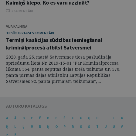
Kaimiņš klepo. Ko es varu uzzināt?
2 KOMENTĀRI
VIJA KALNIŅA
TIESĪBU PRAKSES KOMENTĀRI
Termiņi kasācijas sūdzības iesniegšanai
kriminālprocesā atbilst Satversmei
2020. gada 26. martā Satversmes tiesa pasludināja
spriedumu lietā Nr. 2019-15-01 "Par Kriminālprocesa
likuma 564. panta septītās daļas trešā teikuma un 570.
panta pirmās daļas atbilstību Latvijas Republikas
Satversmes 92. panta pirmajam teikumam", ...
AUTORU KATALOGS
A
Ā
B
C
Č
D
E
Ē
F
G
Ģ
H
I
J
K
Ķ
L
Ļ
M
N
Ņ
O
P
R
S
Š
T
U
Ū
V
Z
Ž