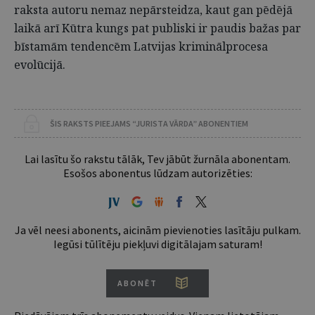
raksta autoru nemaz nepārsteidza, kaut gan pēdējā
laikā arī Kūtra kungs pat publiski ir paudis bažas par
bīstamām tendencēm Latvijas kriminālprocesa
evolūcijā.
ŠIS RAKSTS PIEEJAMS “JURISTA VĀRDA” ABONENTIEM
Lai lasītu šo rakstu tālāk, Tev jābūt žurnāla abonentam.
Esošos abonentus lūdzam autorizēties:
Ja vēl neesi abonents, aicinām pievienoties lasītāju pulkam.
Iegūsi tūlītēju piekļuvi digitālajam saturam!
ABONĒT