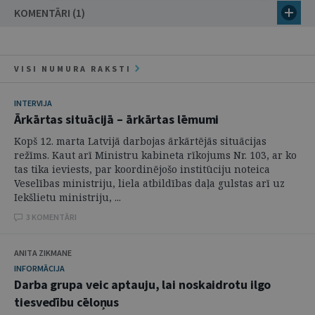
KOMENTĀRI (1)
VISI NUMURA RAKSTI
INTERVIJA
Ārkārtas situācijā – ārkārtas lēmumi
Kopš 12. marta Latvijā darbojas ārkārtējās situācijas
režīms. Kaut arī Ministru kabineta rīkojums Nr. 103, ar ko
tas tika ieviests, par koordinējošo institūciju noteica
Veselības ministriju, liela atbildības daļa gulstas arī uz
Iekšlietu ministriju, ...
3 KOMENTĀRI
ANITA ZIKMANE
INFORMĀCIJA
Darba grupa veic aptauju, lai noskaidrotu ilgo
tiesvedību cēloņus