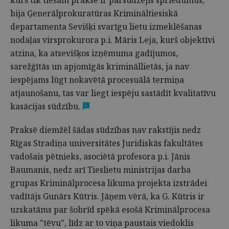
kurš tik tiešām praksē ir pārsūdzējis spriedumus,
bija Ģenerālprokuratūras Krimināltiesiskā
departamenta Sevišķi svarīgu lietu izmeklēšanas
nodaļas virsprokurora p.i. Māris Leja, kurš objektīvi
atzina, ka atsevišķos izņēmuma gadījumos,
sarežģītās un apjomīgās krimināllietās, ja nav
iespējams lūgt nokavētā procesuālā termiņa
atjaunošanu, tas var liegt iespēju sastādīt kvalitatīvu
kasācijas sūdzību.
5
Praksē diemžēl šādas sūdzības nav rakstījis nedz
Rīgas Stradiņa universitātes Juridiskās fakultātes
vadošais pētnieks, asociētā profesora p.i. Jānis
Baumanis, nedz arī Tieslietu ministrijas darba
grupas Kriminālprocesa likuma projekta izstrādei
vadītājs Gunārs Kūtris. Jāņem vērā, ka G. Kūtris ir
uzskatāms par šobrīd spēkā esošā Kriminālprocesa
likuma "tēvu", līdz ar to viņa paustais viedoklis