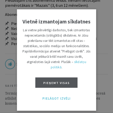
Piedāvājam trīs abonementu veidus. Vienam lietotājam
piemērotākais ir "Mazais" (3, 6 un 12 mēnešiem).
Abonentu ieguvumi:
Vietnē izmantojam sīkdatnes
Pieeja jaunākajam izdevumam
Neierobežota pieeja arhīvam – 24 h/7 d.
Lai vietne pilnvērtīgi darbotos, tiek izmantotas
Vairāk nekā 18 000 rakstu un 2000 autoru
nepieciešamās (obligātās) sīkdatnes. Ar Jūsu
Visi tematiskie numuri un ikgadējie grāmatžurnāli
piekrišanu var tikt izmantotas vēl citas –
Personalizētās iespējas – piezīmes, citāti, mapes
statistikas, sociālo mediju un funkcionalitātes.
Papildinformācijai atveriet "Pielāgot izvēli". Jūs
varat jebkurā brīdī mainīt savu izvēli,
atgriežoties šajā vietnē. Plašāk –
sīkdatņu
7
politikā
.
PIEŅEMT VISAS
SAISTĪTIE RESURSI
Termiņi kasācijas sūdzības iesniegšanai kriminālprocesā
atbilst Satversmei | 28. Aprīlis 2020 | Tiesību prakses
PIELĀGOT IZVĒLI
komentāri