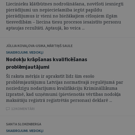
Liecinieku klātbūtnes nodrošināšana, novēloti iesniegti
pierādījumi un nepieciešamība iegūt papildu
pierādījumus ir vieni no biežākajiem cēloņiem ilgām
tiesvedībām – liecina tiesu procesos iesaistīto personu
aptaujas rezultāti. Aptaujā, ko veica ...
JŪLIJA KOVAĻOVA-USIKA, MĀRTIŅŠ SAULE
SKAIDROJUMI. VIEDOKĻI
Nodokļu krāpšanas kvalificēšanas
problēmjautājumi
Šī raksta mērķis ir aprakstīt līdz šim esošo
problēmjautājumu Latvijas normatīvajā regulējumā par
noziedzīgu nodarījumu kvalifikāciju Krimināllikuma
izpratnē, kad uzņēmumi (pievienotās vērtības nodokļa
maksātāju reģistrā reģistrētās personas) deklarē ...
12 KOMENTĀRI
SANTA SLOKENBERGA
SKAIDROJUMI. VIEDOKĻI