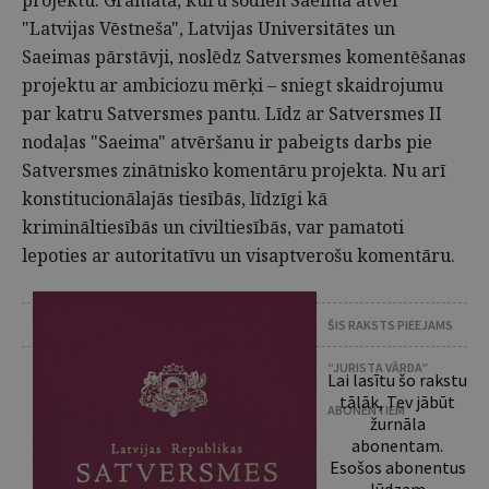
projektu. Grāmata, kuru šodien Saeimā atver
"Latvijas Vēstneša", Latvijas Universitātes un
Saeimas pārstāvji, noslēdz Satversmes komentēšanas
projektu ar ambiciozu mērķi – sniegt skaidrojumu
par katru Satversmes pantu. Līdz ar Satversmes II
nodaļas "Saeima" atvēršanu ir pabeigts darbs pie
Satversmes zinātnisko komentāru projekta. Nu arī
konstitucionālajās tiesībās, līdzīgi kā
krimināltiesībās un civiltiesībās, var pamatoti
lepoties ar autoritatīvu un visaptverošu komentāru.
ŠIS RAKSTS PIEEJAMS
“JURISTA VĀRDA”
Lai lasītu šo rakstu
tālāk, Tev jābūt
ABONENTIEM
žurnāla
abonentam.
Esošos abonentus