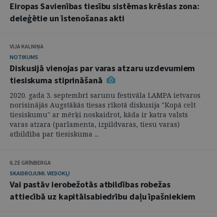
Eiropas Savienības tiesību sistēmas krēslas zona:
deleģētie un īstenošanas akti
VIJA KALNIŅA
NOTIKUMS
Diskusijā vienojas par varas atzaru uzdevumiem
tiesiskuma stiprināšanā
2020. gada 3. septembrī sarunu festivāla LAMPA ietvaros
norisinājās Augstākās tiesas rīkotā diskusija "Kopā celt
tiesiskumu" ar mērķi noskaidrot, kāda ir katra valsts
varas atzara (parlamenta, izpildvaras, tiesu varas)
atbildība par tiesiskuma ...
ILZE GRĪNBERGA
SKAIDROJUMI. VIEDOKĻI
Vai pastāv ierobežotās atbildības robežas
attiecībā uz kapitālsabiedrību daļu īpašniekiem