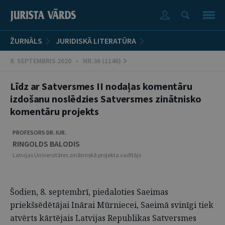
ŽURNĀLS
JURIDISKĀ LITERATŪRA
8. SEPTEMBRIS 2020 • NR.36 (1146)
Līdz ar Satversmes II nodaļas komentāru
izdošanu noslēdzies Satversmes zinātnisko
komentāru projekts
PROFESORS DR. IUR.
RINGOLDS BALODIS
Latvijas Universitātes zinātniskā projekta vadītājs
Šodien, 8. septembrī, piedaloties Saeimas
priekšsēdētājai Inārai Mūrniecei, Saeimā svinīgi tiek
atvērts kārtējais Latvijas Republikas Satversmes