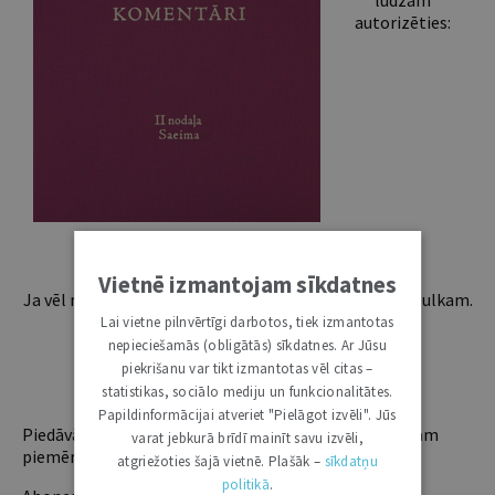
lūdzam
autorizēties:
Vietnē izmantojam sīkdatnes
Ja vēl neesi abonents, aicinām pievienoties lasītāju pulkam.
Iegūsi tūlītēju piekļuvi digitālajam saturam!
Lai vietne pilnvērtīgi darbotos, tiek izmantotas
nepieciešamās (obligātās) sīkdatnes. Ar Jūsu
piekrišanu var tikt izmantotas vēl citas –
ABONĒT
statistikas, sociālo mediju un funkcionalitātes.
Papildinformācijai atveriet "Pielāgot izvēli". Jūs
Piedāvājam trīs abonementu veidus. Vienam lietotājam
varat jebkurā brīdī mainīt savu izvēli,
piemērotākais ir "Mazais" (3, 6 un 12 mēnešiem).
atgriežoties šajā vietnē. Plašāk –
sīkdatņu
politikā
.