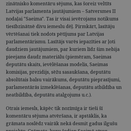
zinātnisko komentāru sējums, kas šoreiz veltīts
Latvijas parlamenta jautājumiem – Satversmes II
nodaļai "Saeima". Tas ir visai ievērojams notikums
tiesībzinātnē divu iemeslu dēļ. Pirmkārt, lasītāju
vērtēšanai tiek nodots pētījums par Latvijas
parlamentārismu. Lasītājs varēs iepazīties ar ļoti
daudziem jautājumiem, par kuriem līdz šim nebija
pieejams daudz materiālu (piemēram, Saeimas
deputātu skaits, ievēlēšanas modelis, Saeimas
komisijas, prezidijs, sēžu sasaukšana, deputātu
absolūtais balsu vairākums, deputātu pieprasījumi,
parlamentārās izmeklēšanas, deputātu atbildība un
neatbildība, deputātu atalgojums u.c.).
Otrais iemesls, kāpēc tik nozīmīga ir tieši šī
komentāru sējuma atvēršana, ir apstāklis, ka
grāmata noslēdz vairāk nekā desmit gadus ilgušu