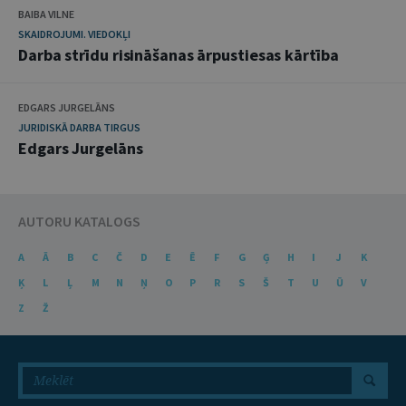
BAIBA VILNE
SKAIDROJUMI. VIEDOKĻI
Darba strīdu risināšanas ārpustiesas kārtība
EDGARS JURGELĀNS
JURIDISKĀ DARBA TIRGUS
Edgars Jurgelāns
AUTORU KATALOGS
A
Ā
B
C
Č
D
E
Ē
F
G
Ģ
H
I
J
K
Ķ
L
Ļ
M
N
Ņ
O
P
R
S
Š
T
U
Ū
V
Z
Ž