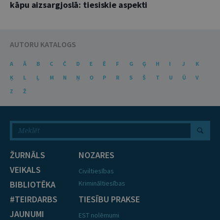
kāpu aizsargjoslā: tiesiskie aspekti
AUTORU KATALOGS
A
Ā
B
C
Č
D
E
Ē
F
G
Ģ
H
I
J
K
Ķ
L
Ļ
M
N
Ņ
O
P
R
S
Š
T
U
Ū
V
Z
Ž
ŽURNĀLS
NOZARES
VEIKALS
Civiltiesības
BIBLIOTĒKA
Krimināltiesības
#TEIRDARBS
TIESĪBU PRAKSE
JAUNUMI
EST nolēmumi