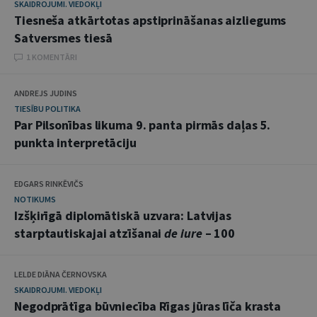
SKAIDROJUMI. VIEDOKĻI
Tiesneša atkārtotas apstiprināšanas aizliegums
Satversmes tiesā
1 KOMENTĀRI
ANDREJS JUDINS
TIESĪBU POLITIKA
Par Pilsonības likuma 9. panta pirmās daļas 5.
punkta interpretāciju
EDGARS RINKĒVIČS
NOTIKUMS
Izšķirīgā diplomātiskā uzvara: Latvijas
starptautiskajai atzīšanai
de iure
– 100
LELDE DIĀNA ČERNOVSKA
SKAIDROJUMI. VIEDOKĻI
Negodprātīga būvniecība Rīgas jūras līča krasta