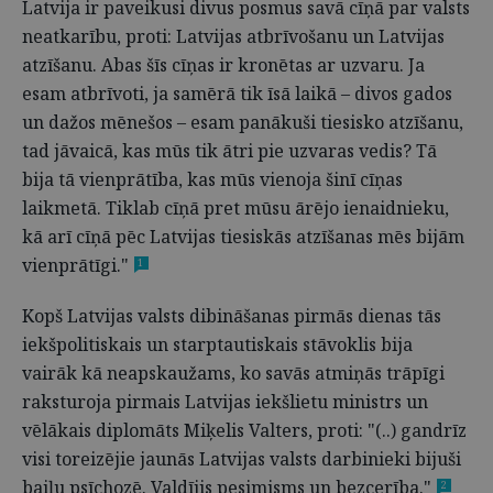
Latvija ir paveikusi divus posmus savā cīņā par valsts
neatkarību, proti: Latvijas atbrīvošanu un Latvijas
atzīšanu. Abas šīs cīņas ir kronētas ar uzvaru. Ja
esam atbrīvoti, ja samērā tik īsā laikā – divos gados
un dažos mēnešos – esam panākuši tiesisko atzīšanu,
tad jāvaicā, kas mūs tik ātri pie uzvaras vedis? Tā
bija tā vienprātība, kas mūs vienoja šinī cīņas
laikmetā. Tiklab cīņā pret mūsu ārējo ienaidnieku,
kā arī cīņā pēc Latvijas tiesiskās atzīšanas mēs bijām
vienprātīgi."
1
Kopš Latvijas valsts dibināšanas pirmās dienas tās
iekšpolitiskais un starptautiskais stāvoklis bija
vairāk kā neapskaužams, ko savās atmiņās trāpīgi
raksturoja pirmais Latvijas iekšlietu ministrs un
vēlākais diplomāts Miķelis Valters, proti: "(..) gandrīz
visi toreizējie jaunās Latvijas valsts darbinieki bijuši
baiļu psīchozē. Valdījis pesimisms un bezcerība."
2