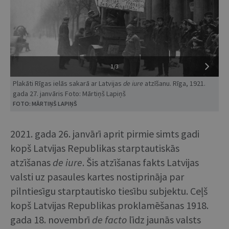
1/3
Plakāti Rīgas ielās sakarā ar Latvijas
de iure
atzīšanu. Rīga, 1921.
gada 27. janvāris Foto: Mārtiņš Lapiņš
FOTO: MĀRTIŅŠ LAPIŅŠ
2021. gada 26. janvārī aprit pirmie simts gadi
kopš Latvijas Republikas starptautiskās
atzīšanas
de iure
. Šis atzīšanas fakts Latvijas
valsti uz pasaules kartes nostiprināja par
pilntiesīgu starptautisko tiesību subjektu. Ceļš
kopš Latvijas Republikas proklamēšanas 1918.
gada 18. novembrī
de facto
līdz jaunās valsts