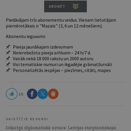
ABONĒT
Piedāvājam trīs abonementu veidus. Vienam lietotājam
piemērotākais ir "Mazais" (3, 6 un 12 mēnešiem).
Abonentu ieguvumi:
Pieeja jaunākajam izdevumam
Neierobežota pieeja arhīvam – 24 h/7 d.
Vairāk nekā 18 000 rakstu un 2000 autoru
Visi tematiskie numuri un ikgadējie grāmatžurnāli
Personalizētās iespējas – piezīmes, citāti, mapes
16
SAISTĪTIE RESURSI
Izšķirīgā diplomātiskā uzvara: Latvijas starptautiskajai