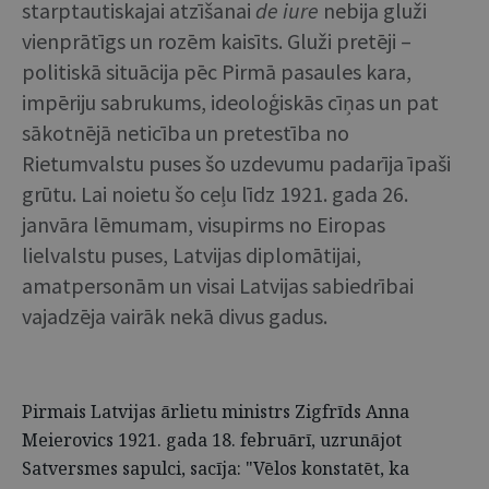
starptautiskajai atzīšanai
de iure
nebija gluži
vienprātīgs un rozēm kaisīts. Gluži pretēji –
politiskā situācija pēc Pirmā pasaules kara,
impēriju sabrukums, ideoloģiskās cīņas un pat
sākotnējā neticība un pretestība no
Rietumvalstu puses šo uzdevumu padarīja īpaši
grūtu. Lai noietu šo ceļu līdz 1921. gada 26.
janvāra lēmumam, visupirms no Eiropas
lielvalstu puses, Latvijas diplomātijai,
amatpersonām un visai Latvijas sabiedrībai
vajadzēja vairāk nekā divus gadus.
Pirmais Latvijas ārlietu ministrs Zigfrīds Anna
Meierovics 1921. gada 18. februārī, uzrunājot
Satversmes sapulci, sacīja: "Vēlos konstatēt, ka