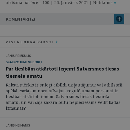
atzīšanai
de iure
– 100 | 26. Janvāris 2021 | Notikums
KOMENTĀRI (2)
VISI NUMURA RAKSTI
JĀNIS PRIEKULIS
SKAIDROJUMI. VIEDOKĻI
Par tiesībām atkārtoti ieņemt Satversmes tiesas
tiesneša amatu
Raksta mērķis ir sniegt atbildi uz jautājumu: vai atbilstoši
spēkā esošajam normatīvajam regulējumam personai ir
tiesības atkārtoti ieņemt Satversmes tiesas tiesneša
amatu, un vai šajā sakarā būtu nepieciešams veikt kādas
izmaiņas?
JĀNIS NEIMANIS