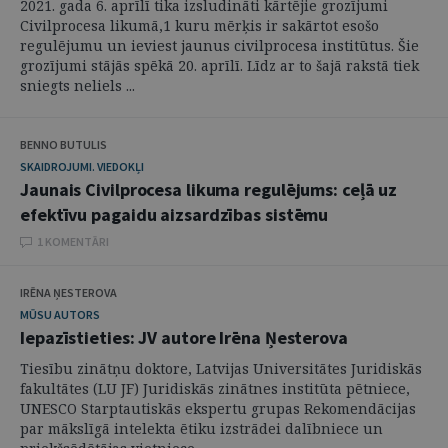
2021. gada 6. aprīlī tika izsludināti kārtējie grozījumi
Civilprocesa likumā,1 kuru mērķis ir sakārtot esošo
regulējumu un ieviest jaunus civilprocesa institūtus. Šie
grozījumi stājās spēkā 20. aprīlī. Līdz ar to šajā rakstā tiek
sniegts neliels ...
BENNO BUTULIS
SKAIDROJUMI. VIEDOKĻI
Jaunais Civilprocesa likuma regulējums: ceļā uz
efektīvu pagaidu aizsardzības sistēmu
1 KOMENTĀRI
IRĒNA ŅESTEROVA
MŪSU AUTORS
Iepazīstieties: JV autore Irēna Ņesterova
Tiesību zinātņu doktore, Latvijas Universitātes Juridiskās
fakultātes (LU JF) Juridiskās zinātnes institūta pētniece,
UNESCO Starptautiskās ekspertu grupas Rekomendācijas
par mākslīgā intelekta ētiku izstrādei dalībniece un