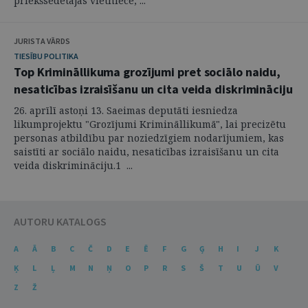
priekšsēdētājas vietniece, ...
JURISTA VĀRDS
TIESĪBU POLITIKA
Top Krimināllikuma grozījumi pret sociālo naidu,
nesaticības izraisīšanu un cita veida diskrimināciju
26. aprīlī astoņi 13. Saeimas deputāti iesniedza
likumprojektu "Grozījumi Krimināllikumā", lai precizētu
personas atbildību par noziedzīgiem nodarījumiem, kas
saistīti ar sociālo naidu, nesaticības izraisīšanu un cita
veida diskrimināciju.1 ...
AUTORU KATALOGS
A
Ā
B
C
Č
D
E
Ē
F
G
Ģ
H
I
J
K
Ķ
L
Ļ
M
N
Ņ
O
P
R
S
Š
T
U
Ū
V
Z
Ž