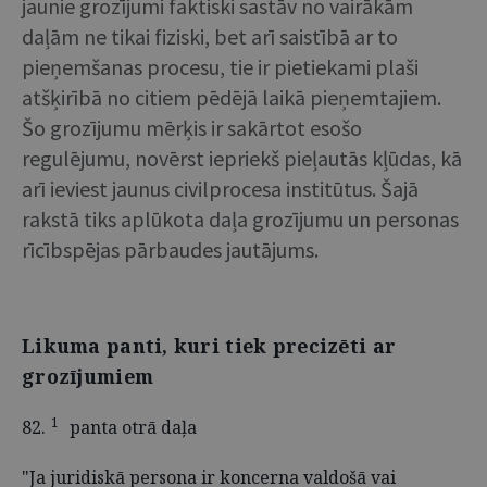
jaunie grozījumi faktiski sastāv no vairākām
daļām ne tikai fiziski, bet arī saistībā ar to
pieņemšanas procesu, tie ir pietiekami plaši
atšķirībā no citiem pēdējā laikā pieņemtajiem.
Šo grozījumu mērķis ir sakārtot esošo
regulējumu, novērst iepriekš pieļautās kļūdas, kā
arī ieviest jaunus civilprocesa institūtus. Šajā
rakstā tiks aplūkota daļa grozījumu un personas
rīcībspējas pārbaudes jautājums.
Likuma panti, kuri tiek precizēti ar
grozījumiem
1
82.
panta otrā daļa
"Ja juridiskā persona ir koncerna valdošā vai