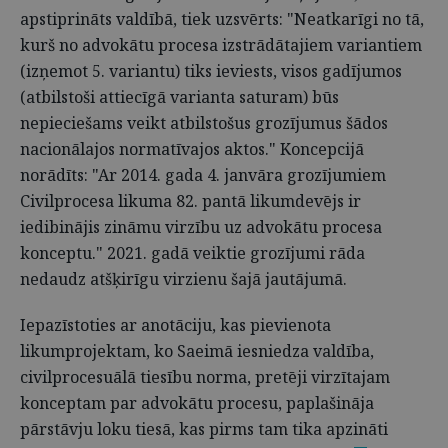
apstiprināts valdībā, tiek uzsvērts: "Neatkarīgi no tā,
kurš no advokātu procesa izstrādātajiem variantiem
(izņemot 5. variantu) tiks ieviests, visos gadījumos
(atbilstoši attiecīgā varianta saturam) būs
nepieciešams veikt atbilstošus grozījumus šādos
nacionālajos normatīvajos aktos." Koncepcijā
norādīts: "Ar 2014. gada 4. janvāra grozījumiem
Civilprocesa likuma 82. pantā likumdevējs ir
iedibinājis zināmu virzību uz advokātu procesa
konceptu." 2021. gadā veiktie grozījumi rāda
nedaudz atšķirīgu virzienu šajā jautājumā.
Iepazīstoties ar anotāciju, kas pievienota
likumprojektam, ko Saeimā iesniedza valdība,
civilprocesuālā tiesību norma, pretēji virzītajam
konceptam par advokātu procesu, paplašināja
pārstāvju loku tiesā, kas pirms tam tika apzināti