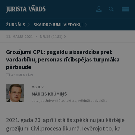
ŽURNĀLS
SKAIDROJUMI. VIEDOKĻI
11. MAIJS 2021 • NR.19 (1181)
Grozījumi CPL: pagaidu aizsardzība pret
vardarbību, personas rīcībspējas turpmāka
pārbaude
4 KOMENTĀRI
MG. IUR.
MĀRCIS KRŪMIŅŠ
Latvijas Universitātes lektors, zvērināts advokāts
2021. gada 20. aprīlī stājās spēkā nu jau kārtējie
grozījumi Civilprocesa likumā. Ievērojot to, ka