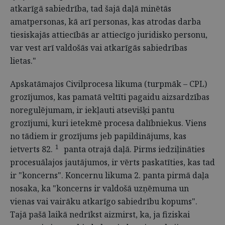
atkarīgā sabiedrība, tad šajā daļā minētās
amatpersonas, kā arī personas, kas atrodas darba
tiesiskajās attiecībās ar attiecīgo juridisko personu,
var vest arī valdošās vai atkarīgās sabiedrības
lietas."
Apskatāmajos Civilprocesa likuma (turpmāk – CPL)
grozījumos, kas pamatā veltīti pagaidu aizsardzības
noregulējumam, ir iekļauti atsevišķi pantu
grozījumi, kuri ietekmē procesa dalībniekus. Viens
no tādiem ir grozījums jeb papildinājums, kas
1
ietverts 82.
panta otrajā daļā. Pirms iedziļināties
procesuālajos jautājumos, ir vērts paskatīties, kas tad
ir "koncerns". Koncernu likuma 2. panta pirmā daļa
nosaka, ka "koncerns ir valdošā uzņēmuma un
vienas vai vairāku atkarīgo sabiedrību kopums".
Tajā pašā laikā nedrīkst aizmirst, ka, ja fiziskai