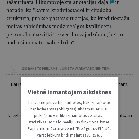
sašaurināts. Likumprojekta anotācijas daļā
ir
2
norāde, ka "katrai kredītiestādei ir citādāka
struktūra, praksē pastāv situācijas, ka kredītiestāžu
meitas sabiedrības mēdz nealgot kvalificētu
personālu atsevišķi tiesvedību vajadzībām, bet to
nodrošina mātes sabiedrība".
ŠIS RAKSTS PIEEJAMS “JURISTA VĀRDA” ABONENTIEM
Lai lasītu šo rakstu tālāk, Tev jābūt žurnāla abonentam.
Esošos abonentus lūdzam autorizēties:
Vietnē izmantojam sīkdatnes
Lai vietne pilnvērtīgi darbotos, tiek izmantotas
nepieciešamās (obligātās) sīkdatnes. Ar Jūsu
Ja vēl neesi abonents, aicinām pievienoties lasītāju pulkam.
piekrišanu var tikt izmantotas vēl citas –
Iegūsi tūlītēju piekļuvi digitālajam saturam!
statistikas, sociālo mediju un funkcionalitātes.
Papildinformācijai atveriet "Pielāgot izvēli". Jūs
varat jebkurā brīdī mainīt savu izvēli,
ABONĒT