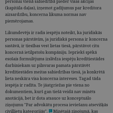
personai vienā sabiedrībā pieder visas akcijas
(kapitāla daļas), izņemot gadījumus par kreditora
aizsardzību, koncerna likuma normas nav
piemērojamas.
Likumdevējs ir radis iespēju noteikt, ka juridiskās
personas pārstāvim, ja juridiskā persona ir koncerna
sastāvā, ir tiesības vest lietas tiesā, pārstāvot citu
koncernā ietilpstošu kompāniju. Iepriekš spēkā
esošais formulējums izslēdza iespēju kredītiestādes
darbiniekam uz pilnvaras pamata pārstāvēt
kredītiestādes meitas sabiedrības tiesā, ja konkrētā
lieta neskāra visa koncerna intereses. Tagad tāda
iespēja ir radīta. Te jāatgriežas pie viena no
dokumentiem, kurš gan tiešā veidā nav minēts
anotācijā, bet ir dota atsauce uz konceptuālo
ziņojumu "Par advokātu procesa ieviešanu atsevišķās
civillietu kategorijās".
Minētajā ziņojumā, kas
1