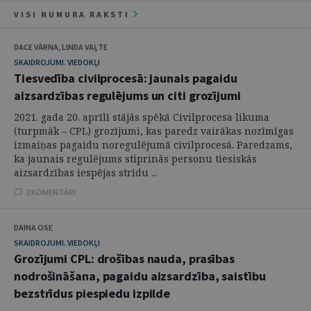
VISI NUMURA RAKSTI
DACE VĀRNA, LINDA VAĻTE
SKAIDROJUMI. VIEDOKĻI
Tiesvedība civilprocesā: jaunais pagaidu
aizsardzības regulējums un citi grozījumi
2021. gada 20. aprīlī stājās spēkā Civilprocesa likuma
(turpmāk – CPL) grozījumi, kas paredz vairākas nozīmīgas
izmaiņas pagaidu noregulējumā civilprocesā. Paredzams,
ka jaunais regulējums stiprinās personu tiesiskās
aizsardzības iespējas strīdu ...
2 KOMENTĀRI
DAINA OSE
SKAIDROJUMI. VIEDOKĻI
Grozījumi CPL: drošības nauda, prasības
nodrošināšana, pagaidu aizsardzība, saistību
bezstrīdus piespiedu izpilde