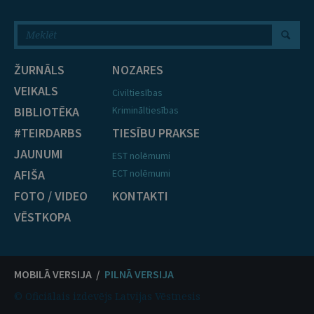
ŽURNĀLS
NOZARES
VEIKALS
Civiltiesības
BIBLIOTĒKA
Krimināltiesības
#TEIRDARBS
TIESĪBU PRAKSE
JAUNUMI
EST nolēmumi
AFIŠA
ECT nolēmumi
FOTO / VIDEO
KONTAKTI
VĒSTKOPA
MOBILĀ VERSIJA /
PILNĀ VERSIJA
© Oficiālais izdevējs Latvijas Vēstnesis