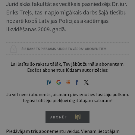
Juridiskās fakultātes vecākais pasniedzējs Dr. iur.
Ēriks Treļs, tas ir apjomīgākais darbs šajā tiesību
nozarē kopš Latvijas Policijas akadēmijas
likvidēšanas 2009. gadā.
ŠIS RAKSTS PIEEJAMS “JURISTA VĀRDA” ABONENTIEM
Lai lasītu šo rakstu tālāk, Tev jābūt žurnāla abonentam.
Esošos abonentus lūdzam autorizēties:
Ja vēl neesi abonents, aicinām pievienoties lasītāju pulkam.
Iegūsi tūlītēju piekļuvi digitālajam saturam!
ABONĒT
Piedāvājam trīs abonementu veidus. Vienam lietotājam