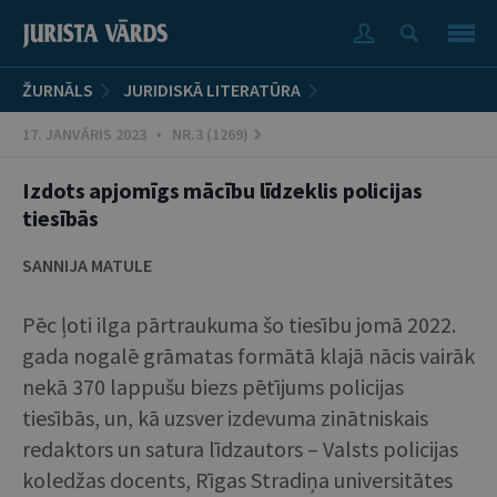
ŽURNĀLS
JURIDISKĀ LITERATŪRA
17. JANVĀRIS 2023 • NR.3 (1269)
Izdots apjomīgs mācību līdzeklis policijas
tiesībās
SANNIJA MATULE
Pēc ļoti ilga pārtraukuma šo tiesību jomā 2022.
gada nogalē grāmatas formātā klajā nācis vairāk
nekā 370 lappušu biezs pētījums policijas
tiesībās, un, kā uzsver izdevuma zinātniskais
redaktors un satura līdzautors – Valsts policijas
koledžas docents, Rīgas Stradiņa universitātes