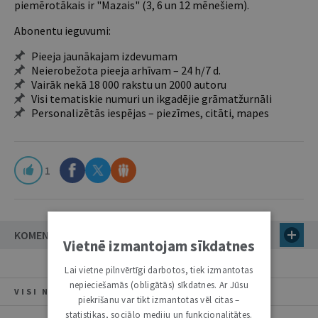
piemērotākais ir "Mazais" (3, 6 un 12 mēnešiem).
Abonentu ieguvumi:
Pieeja jaunākajam izdevumam
Neierobežota pieeja arhīvam – 24 h/7 d.
Vairāk nekā 18 000 rakstu un 2000 autoru
Visi tematiskie numuri un ikgadējie grāmatžurnāli
Personalizētās iespējas – piezīmes, citāti, mapes
1
KOMENTĀRI
Vietnē izmantojam sīkdatnes
Lai vietne pilnvērtīgi darbotos, tiek izmantotas
nepieciešamās (obligātās) sīkdatnes. Ar Jūsu
VISI NUMURA RAKSTI
piekrišanu var tikt izmantotas vēl citas –
statistikas, sociālo mediju un funkcionalitātes.