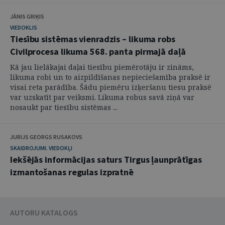
JĀNIS GRIĶIS
VIEDOKLIS
Tiesību sistēmas vienradzis – likuma robs
Civilprocesa likuma 568. panta pirmajā daļā
Kā jau lielākajai daļai tiesību piemērotāju ir zināms,
likuma robi un to aizpildīšanas nepieciešamība praksē ir
visai reta parādība. Šādu piemēru izķeršanu tiesu praksē
var uzskatīt par veiksmi. Likuma robus savā ziņā var
nosaukt par tiesību sistēmas ...
JURIJS GEORGS RUSAKOVS
SKAIDROJUMI. VIEDOKĻI
Iekšējās informācijas saturs Tirgus ļaunprātīgas
izmantošanas regulas izpratnē
AUTORU KATALOGS