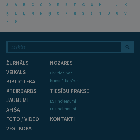
A
Ā
B
C
Č
D
E
Ē
F
G
Ģ
H
I
J
K
Ķ
L
Ļ
M
N
Ņ
O
P
R
S
Š
T
U
Ū
V
Z
Ž
ŽURNĀLS
NOZARES
VEIKALS
Civiltiesības
BIBLIOTĒKA
Krimināltiesības
#TEIRDARBS
TIESĪBU PRAKSE
JAUNUMI
EST nolēmumi
AFIŠA
ECT nolēmumi
FOTO / VIDEO
KONTAKTI
VĒSTKOPA