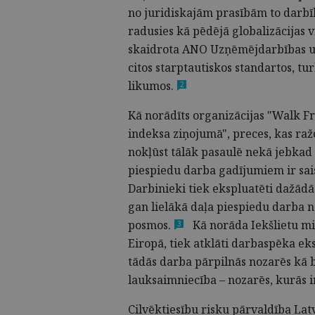
no juridiskajām prasībām to darbība
radusies kā pēdējā globalizācijas 
skaidrota ANO Uzņēmējdarbības un 
citos starptautiskos standartos, tur
likumos.
2
Kā norādīts organizācijas "Walk Fr
indeksa ziņojumā", preces, kas ra
nokļūst tālāk pasaulē nekā jebkad 
piespiedu darba gadījumiem ir sai
Darbinieki tiek ekspluatēti dažādā
gan lielākā daļa piespiedu darba no
posmos.
Kā norāda Iekšlietu min
3
Eiropā, tiek atklāti darbaspēka ek
tādās darba pārpilnās nozarēs kā 
lauksaimniecība – nozarēs, kurās 
Cilvēktiesību risku pārvaldība La