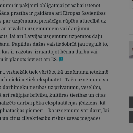
mumu ir pakļauti obligātajai prasībai īstenot
Šāda prasība ir gaidāma arī Eiropas Savienības
as par uzņēmumu pienācīgu rūpību attiecībā uz
ar ārvalstu uzņēmumiem vai darījumu
sīts, lai arī Latvijas uzņēmumi uzņemtos daļu
šanu. Papildus dažas valstis šobrīd jau regulē to,
, kas ir ražotas, izmantojot bērnu darbu vai
u ir plānots ieviest arī
ES.
7
t, visbiežāk tiek vērtēts, kā uzņēmumi ietekmē
darbinieki netiek ekspluatēti. Taču uzņēmumi var
 darbinieku tiesības uz privātumu, veselību,
 arī reliģijas brīvību, kultūras tiesības un citas
nalizēts darbaspēka ekspluatācijas jēdziens, kā
pluatācijas piemēri – ko uzņēmumi var darīt, lai
un citus cilvēktiesību riskus savās piegādes