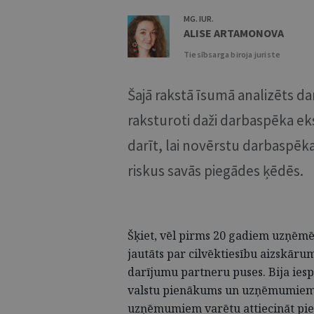
MG. IUR.
ALISE ARTAMONOVA
Tiesībsarga biroja juriste
Šajā rakstā īsumā analizēts da
raksturoti daži darbaspēka ek
darīt, lai novērstu darbaspēka
riskus savās piegādes ķēdēs.
Šķiet, vēl pirms 20 gadiem uzņēmēj
jautāts par cilvēktiesību aizskār
darījumu partneru puses. Bija iespē
valstu pienākums un uzņēmumiem ar
uzņēmumiem varētu attiecināt pie