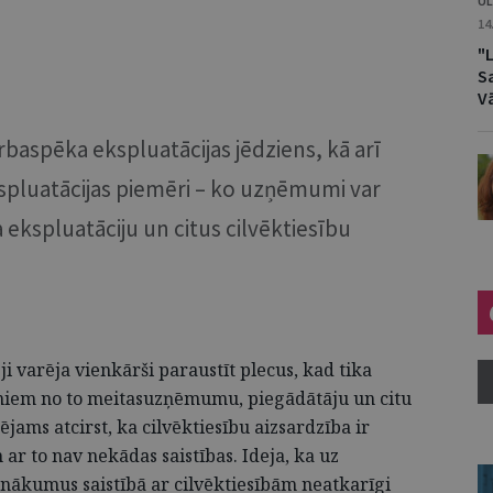
UL
14
"L
Sa
V
rbaspēka ekspluatācijas jēdziens, kā arī
spluatācijas piemēri – ko uzņēmumi var
 ekspluatāciju un citus cilvēktiesību
i varēja vienkārši paraustīt plecus, kad tika
umiem no to meitasuzņēmumu, piegādātāju un citu
jams atcirst, ka cilvēktiesību aizsardzība ir
 to nav nekādas saistības. Ideja, ka uz
nākumus saistībā ar cilvēktiesībām neatkarīgi