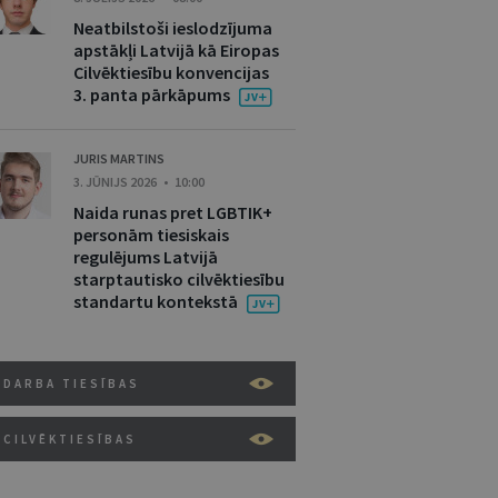
Neatbilstoši ieslodzījuma
apstākļi Latvijā kā Eiropas
Cilvēktiesību konvencijas
3. panta pārkāpums
JURIS MARTINS
3. JŪNIJS 2026 • 10:00
Naida runas pret LGBTIK+
personām tiesiskais
regulējums Latvijā
starptautisko cilvēktiesību
standartu kontekstā
DARBA TIESĪBAS
CILVĒKTIESĪBAS