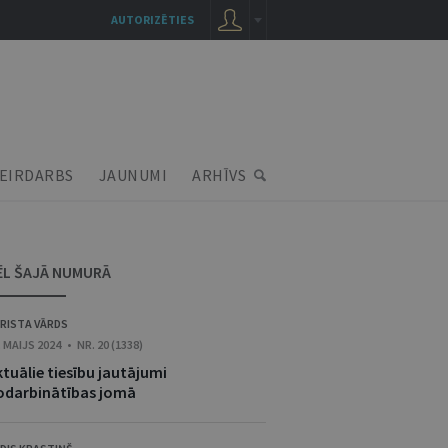
AUTORIZĒTIES
EIRDARBS
JAUNUMI
ARHĪVS
ĒL ŠAJĀ NUMURĀ
RISTA VĀRDS
. MAIJS 2024 • NR. 20 (1338)
tuālie tiesību jautājumi
odarbinātības jomā