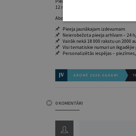
Piedāvājam trīs abonementu veidus. Vie
12 mēnešiem).
Abonentu ieguvumi:
Pieeja jaunākajam izdevumam
Neierobežota pieeja arhīvam – 24 h/
Vairāk nekā 18 000 rakstu un 2000 a
Visi tematiskie numuri un ikgadēji
Personalizētās iespējas – piezīmes,
ABONĒ 2026.GADAM!
TR
0 KOMENTĀRI