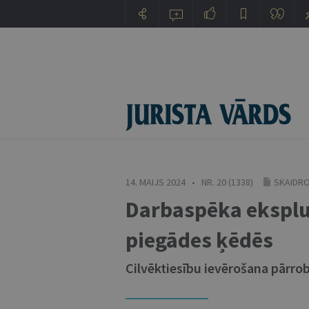
14. MAIJS 2024 • NR. 20 (1338)
SKAIDRO
Darbaspēka eksplua
piegādes ķēdēs
Cilvēktiesību ievērošana pārro