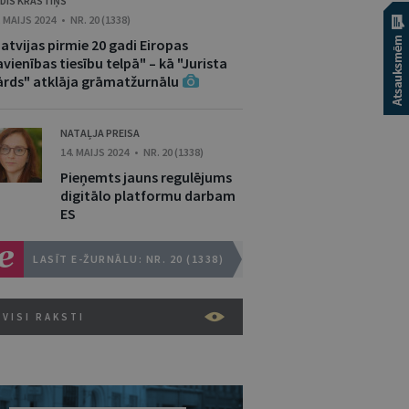
DIS KRASTIŅŠ
. MAIJS 2024 • NR. 20 (1338)
atvijas pirmie 20 gadi Eiropas
vienības tiesību telpā" – kā "Jurista
ārds" atklāja grāmatžurnālu
NATAĻJA PREISA
14. MAIJS 2024 • NR. 20 (1338)
Pieņemts jauns regulējums
digitālo platformu darbam
ES
LASĪT E-ŽURNĀLU: NR. 20 (1338)
VISI RAKSTI