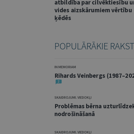
atbildība par cilvēktiesību u
vides aizskārumiem vērtību
ķēdēs
POPULĀRĀKIE RAKS
IN MEMORIAM
Rihards Veinbergs (1987–20
2
SKAIDROJUMI. VIEDOKĻI
Problēmas bērna uzturlīdze
nodrošināšanā
SKAIDROJUMI. VIEDOKĻI