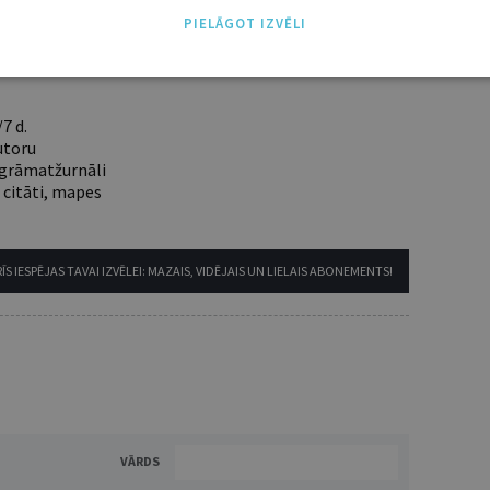
nam lietotājam piemērotākais ir "Mazais" (3, 6 un
PIELĀGOT IZVĒLI
7 d.
utoru
e grāmatžurnāli
 citāti, mapes
ĪS IESPĒJAS TAVAI IZVĒLEI: MAZAIS, VIDĒJAIS UN LIELAIS ABONEMENTS!
VĀRDS