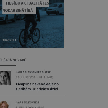
TIESĪBU AKTUALITĀTES
NODARBINĀTĪBĀ
9 RAKSTI
ĒL ŠAJĀ NOZARĒ
LAURA ALEKSANDRA BIŠERE
14. JŪLIJS 2026 • NR. 7 (1425)
Cieņpilna nāve kā daļa no
tiesībām uz privāto dzīvi
IVARS BELKOVSKIS
8. JŪLIJS 2026 • 08:00