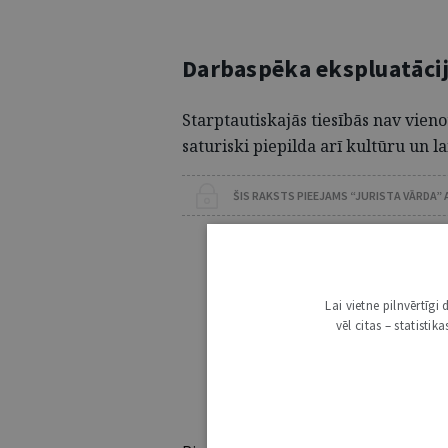
Darbaspēka ekspluatācij
Starptautiskajās tiesībās nav vienot
saturiski piepilda arī kultūru un l
ŠIS RAKSTS PIEEJAMS “JURISTA VĀRDA”
Lai lasītu šo rakstu
Esošos abon
Lai vietne pilnvērtīg
vēl citas – statisti
Ja vēl neesi abonents,
Iegūsi tūlītēj