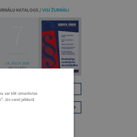
URNĀLU KATALOGS /
VISI ŽURNĀLI
7
14. JŪLIJS 2026
NR 7 (1425)
TIKAI DIGITĀLI
JV+
nu var tikt izmantotas
i". Jūs varat jebkurā
PIESAKIES VĒSTKOPAI