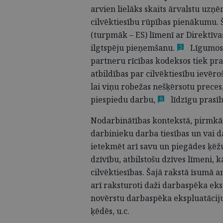
arvien lielāks skaits ārvalstu uzņē
cilvēktiesību rūpības pienākumu. 
(turpmāk – ES) līmenī ar Direktīv
ilgtspēju
pieņemšanu.
Līgumos 
5
partneru rīcības kodeksos tiek pra
atbildības par cilvēktiesību ievēro
lai viņu robežas nešķērsotu preces
piespiedu
darbu,
līdzīgu prasīb
6
Nodarbinātības kontekstā, pirmkār
darbinieku darba tiesības un vai 
ietekmēt arī savu un piegādes ķēžu
dzīvību, atbilstošu dzīves līmeni, kā
cilvēktiesības. Šajā rakstā īsumā a
arī raksturoti daži darbaspēka eks
novērstu darbaspēka ekspluatāciju 
ķēdēs, u.c.