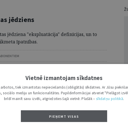
Ž
as jēdziens
as jēdziena "ekspluatācija" definīcijas, un to
aikmeta īpatnības.
 ABONENTIEM
 tālāk, Tev jābūt žurnāla abonentam.
entus lūdzam autorizēties:
Vietnē izmantojam sīkdatnes
i darbotos, tiek izmantotas nepieciešamās (obligātās) sīkdatnes. Ar Jūsu piekriša
kas, sociālo mediju un funkcionalitātes. Papildinformācijai atveriet "Pielāgot izvēl
 aicinām pievienoties lasītāju pulkam.
brīdī mainīt savu izvēli, atgriežoties šajā vietnē. Plašāk –
sīkdatņu politikā
.
u piekļuvi digitālajam saturam!
ABONĒT
PIEŅEMT VISAS