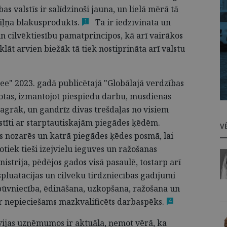
s valstīs ir salīdzinoši jauna, un lielā mērā tā
viļņa
blakusprodukts.
Tā ir iedzīvināta un
1
cilvēktiesību pamatprincipos, kā arī vairākos
klāt arvien biežāk tā tiek nostiprināta arī valstu
ee" 2023. gadā publicētajā "Globālajā verdzības
žotas, izmantojot piespiedu darbu, mūsdienās
agrāk, un gandrīz divas trešdaļas no visiem
stīti ar starptautiskajām piegādes ķēdēm.
V
s nozarēs un katrā piegādes ķēdes posmā, lai
tiek tieši izejvielu ieguves un ražošanas
istrija, pēdējos gados visā pasaulē, tostarp arī
spluatācijas un cilvēku tirdzniecības gadījumi
būvniecība, ēdināšana, uzkopšana, ražošana un
ir nepieciešams mazkvalificēts
darbaspēks.
4
tvijas uzņēmumos ir aktuāla, ņemot vērā, ka