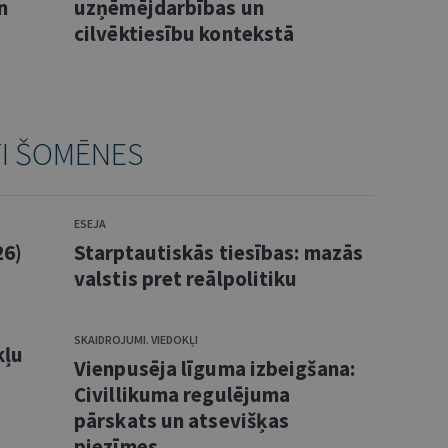
n
uzņēmējdarbības un
cilvēktiesību kontekstā
TI ŠOMĒNES
ESEJA
26)
Starptautiskās tiesības: mazās
valstis pret reālpolitiku
SKAIDROJUMI. VIEDOKĻI
kļu
Vienpusēja līguma izbeigšana:
Civillikuma regulējuma
pārskats un atsevišķas
piezīmes