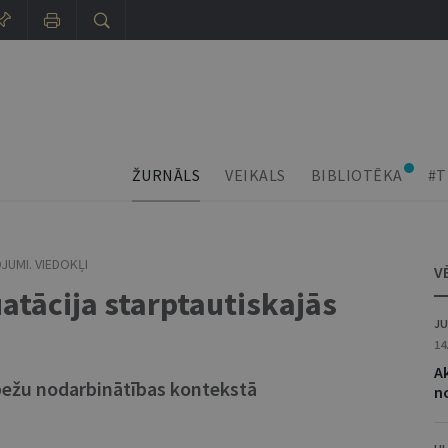
ŽURNĀLS
VEIKALS
BIBLIOTĒKA
#T
JUMI. VIEDOKĻI
V
tācija starptautiskajās
JU
14
Ak
bežu nodarbinātības kontekstā
n