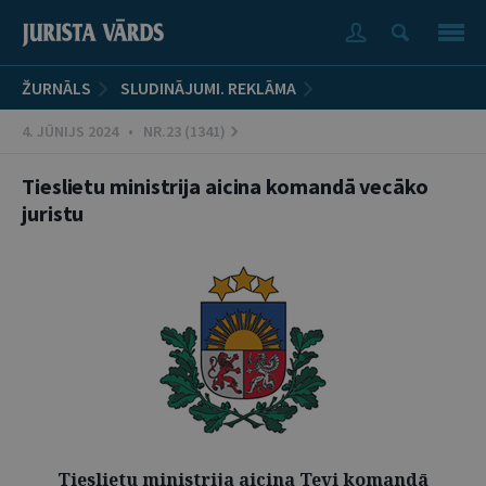
ŽURNĀLS
SLUDINĀJUMI. REKLĀMA
4. JŪNIJS 2024 • NR.23 (1341)
Tieslietu ministrija aicina komandā vecāko
juristu
Tieslietu ministrija aicina Tevi komandā