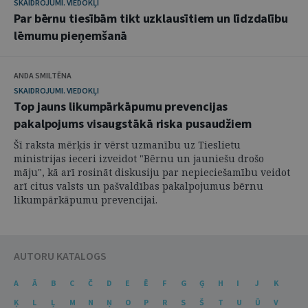
SKAIDROJUMI. VIEDOKĻI
Par bērnu tiesībām tikt uzklausītiem un līdzdalību
lēmumu pieņemšanā
ANDA SMILTĒNA
SKAIDROJUMI. VIEDOKĻI
Top jauns likumpārkāpumu prevencijas
pakalpojums visaugstākā riska pusaudžiem
Šī raksta mērķis ir vērst uzmanību uz Tieslietu
ministrijas ieceri izveidot "Bērnu un jauniešu drošo
māju", kā arī rosināt diskusiju par nepieciešamību veidot
arī citus valsts un pašvaldības pakalpojumus bērnu
likumpārkāpumu prevencijai.
AUTORU KATALOGS
A
Ā
B
C
Č
D
E
Ē
F
G
Ģ
H
I
J
K
Ķ
L
Ļ
M
N
Ņ
O
P
R
S
Š
T
U
Ū
V