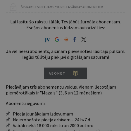
ŠIS RAKSTS PIEEJAMS “JURISTA VĀRDA” ABONENTIEM
Lai lasītu šo rakstu tālāk, Tev jābūt žurnāla abonentam.
Esošos abonentus lūdzam autorizēties:
Ja vēl neesi abonents, aicinām pievienoties lasītāju pulkam.
Iegūsi tūlītēju piekļuvi digitālajam saturam!
ABONĒT
Piedāvājam trīs abonementu veidus. Vienam lietotājam
piemērotākais ir "Mazais" (3, 6 un 12 mēnešiem).
Abonentu ieguvumi:
Pieeja jaunākajam izdevumam
Neierobežota pieeja arhīvam – 24 h/7 d.
Vairāk nekā 18 000 rakstu un 2000 autoru