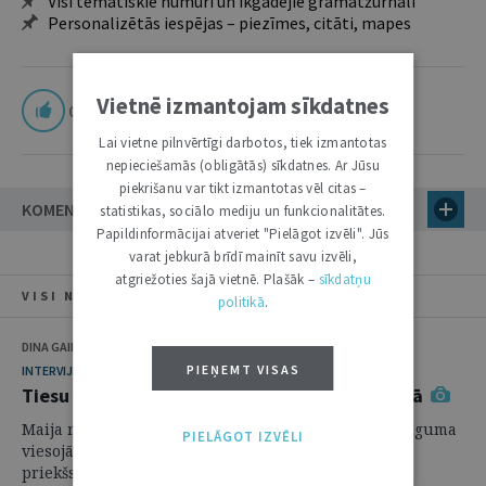
Visi tematiskie numuri un ikgadējie grāmatžurnāli
Personalizētās iespējas – piezīmes, citāti, mapes
Vietnē izmantojam sīkdatnes
0
Lai vietne pilnvērtīgi darbotos, tiek izmantotas
nepieciešamās (obligātās) sīkdatnes. Ar Jūsu
piekrišanu var tikt izmantotas vēl citas –
KOMENTĀRI
statistikas, sociālo mediju un funkcionalitātes.
Papildinformācijai atveriet "Pielāgot izvēli". Jūs
varat jebkurā brīdī mainīt savu izvēli,
atgriežoties šajā vietnē. Plašāk –
sīkdatņu
VISI NUMURA RAKSTI
politikā
.
DINA GAILĪTE, ULDIS KRASTIŅŠ
PIEŅEMT VISAS
INTERVIJA
Tiesu vara Ukrainā strādā izdzīvošanas režīmā
Maija nogalē Latvijā pēc mūsu Augstākās tiesas ielūguma
PIELĀGOT IZVĒLI
viesojās karā ierautās Ukrainas Augstākās tiesas
priekšsēdētājs Stanislavs Kravčenko, lai piedalītos