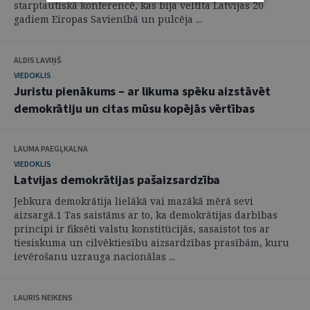
starptautiskā konferencē, kas bija veltīta Latvijas 20
gadiem Eiropas Savienībā un pulcēja ...
ALDIS LAVIŅŠ
VIEDOKLIS
Juristu pienākums – ar likuma spēku aizstāvēt
demokrātiju un citas mūsu kopējās vērtības
LAUMA PAEGĻKALNA
VIEDOKLIS
Latvijas demokrātijas pašaizsardzība
Jebkura demokrātija lielākā vai mazākā mērā sevi
aizsargā.1 Tas saistāms ar to, ka demokrātijas darbības
principi ir fiksēti valstu konstitūcijās, sasaistot tos ar
tiesiskuma un cilvēktiesību aizsardzības prasībām, kuru
ievērošanu uzrauga nacionālas ...
LAURIS NEIKENS