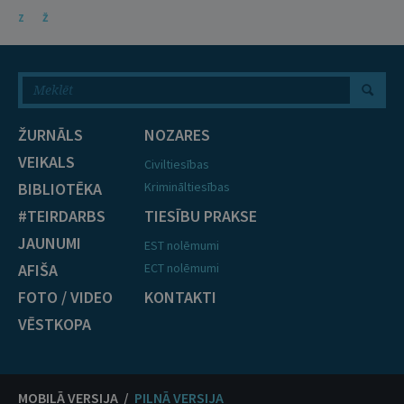
Z
Ž
ŽURNĀLS
NOZARES
VEIKALS
Civiltiesības
BIBLIOTĒKA
Krimināltiesības
#TEIRDARBS
TIESĪBU PRAKSE
JAUNUMI
EST nolēmumi
AFIŠA
ECT nolēmumi
FOTO / VIDEO
KONTAKTI
VĒSTKOPA
MOBILĀ VERSIJA /
PILNĀ VERSIJA