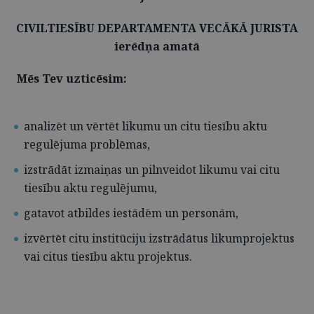
CIVILTIESĪBU DEPARTAMENTA VECĀKĀ JURISTA
ierēdņa amatā
Mēs Tev uzticēsim:
analizēt un vērtēt likumu un citu tiesību aktu
regulējuma problēmas,
izstrādāt izmaiņas un pilnveidot likumu vai citu
tiesību aktu regulējumu,
gatavot atbildes iestādēm un personām,
izvērtēt citu institūciju izstrādātus likumprojektus
vai citus tiesību aktu projektus.