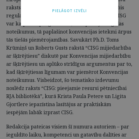
raksts “CISG kā interpretācijas avots Briseles I bis
PIELĀGOT IZVĒLI
regulai”. Tajā Ph.D. Inga Kačevska aplūko, kā CISG
var kalpot kā palīglīdzeklis, interpretējot regulas
noteikumus, tā paplašinot konvencijas ietekmi ārpus
tās tiešās piemērojamības. Savukārt Ph.D. Toms
Krūmiņš un Roberts Gusts rakstā “CISG mijiedarbība
ar šķīrējtiesu” diskutē par Konvencijas mijiedarbību
ar šķīrējtiesu un aplūko strīdīgus argumentus par to,
kad šķīrējtiesas līgumam var piemērot Konvencijas
noteikumus. Visbeidzot, šo tematisko izdevumu
noslēdz raksts “CISG: pieejamie resursi pētniecībai
RJA bibliotēkā”, kurā Krista Paula Petere un Ligita
Gjortlere iepazīstina lasītājus ar praktiskām
iespējām labāk izprast CISG.
Redakcija pateicas visiem šī numura autoriem – par
ieguldīto laiku, kompetenci un gatavību dalīties ar