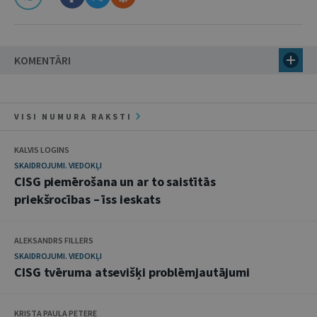
KOMENTĀRI
VISI NUMURA RAKSTI
KALVIS LOGINS
SKAIDROJUMI. VIEDOKĻI
CISG piemērošana un ar to saistītās
priekšrocības – īss ieskats
ALEKSANDRS FILLERS
SKAIDROJUMI. VIEDOKĻI
CISG tvēruma atsevišķi problēmjautājumi
KRISTA PAULA PETERE