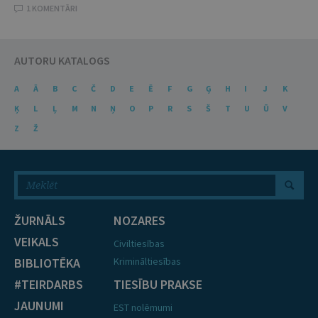
1 KOMENTĀRI
AUTORU KATALOGS
A
Ā
B
C
Č
D
E
Ē
F
G
Ģ
H
I
J
K
Ķ
L
Ļ
M
N
Ņ
O
P
R
S
Š
T
U
Ū
V
Z
Ž
ŽURNĀLS
NOZARES
VEIKALS
Civiltiesības
BIBLIOTĒKA
Krimināltiesības
#TEIRDARBS
TIESĪBU PRAKSE
JAUNUMI
EST nolēmumi