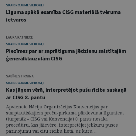
SKAIDROJUMI. VIEDOKĻI
Līguma spēkā esamība CISG materiālā tvēruma
ietvaros
LAURA RATNIECE
SKAIDROJUMI. VIEDOKĻI
Piezīmes par ar saprātīguma jēdzienu saistītajām
ģenerālklauzulām CISG
SABĪNE STIRNIŅA
SKAIDROJUMI. VIEDOKĻI
Kas jāņem vērā, interpretējot pušu rīcību saskaņā
ar CISG 8. pantu
Apvienoto Nāciju Organizācijas Konvencijas par
starptautiskajiem preču-pirkuma pārdevuma līgumiem
(turpmāk – CISG vai Konvencija) 8. pants nosaka
procedūru, kas jāievēro, interpretējot jebkuru puses
paziņojumu vai citu rīcību lietā, uz kuru ...