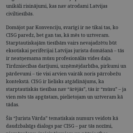
unikāli risinājumi, kas nav atrodami Latvijas
civiltiesībās.
Domājot par Konvenciju, svarīgi ir ne tikai tas, ko
CISG paredz, bet gan tas, kā mēs to uztveram.
Starptautiskajām tiesībām vairs nevajadzētu būt
eksotiskai perifērijai Latvijas jurista domāšanā – tās
ir neatņemama mūsu profesionālās vides daļa.
Tirdzniecības darījumi, uzņēmējdarbība, pirkumi un
pārdevumi – tie visi arvien vairāk noris pārrobežu
kontekstā. CISG ir lielisks atgādinājums, ka
starptautiskās tiesības nav “ārējās”, tās ir “mūsu” – ja
vien mēs tās apgūstam, pielietojam un uztveram kā
tādas.
Šis “Jurista Vārda” tematiskais numurs veidots kā
daudzbalsīgs dialogs par CISG – par tās nozīmi,