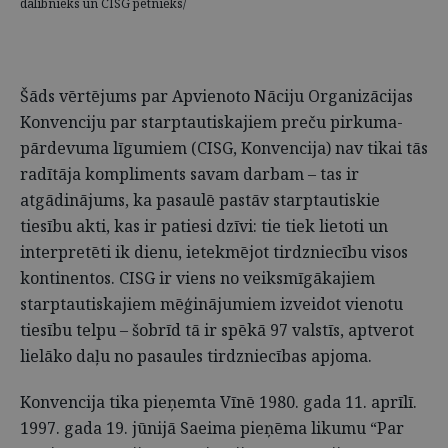
dalībnieks un CISG pētnieks/
Šāds vērtējums par Apvienoto Nāciju Organizācijas
Konvenciju par starptautiskajiem preču pirkuma-
pārdevuma līgumiem (CISG, Konvencija) nav tikai tās
radītāja kompliments savam darbam – tas ir
atgādinājums, ka pasaulē pastāv starptautiskie
tiesību akti, kas ir patiesi dzīvi: tie tiek lietoti un
interpretēti ik dienu, ietekmējot tirdzniecību visos
kontinentos. CISG ir viens no veiksmīgākajiem
starptautiskajiem mēģinājumiem izveidot vienotu
tiesību telpu – šobrīd tā ir spēkā 97 valstīs, aptverot
lielāko daļu no pasaules tirdzniecības apjoma.
Konvencija tika pieņemta Vīnē 1980. gada 11. aprīlī.
1997. gada 19. jūnijā Saeima pieņēma likumu “Par