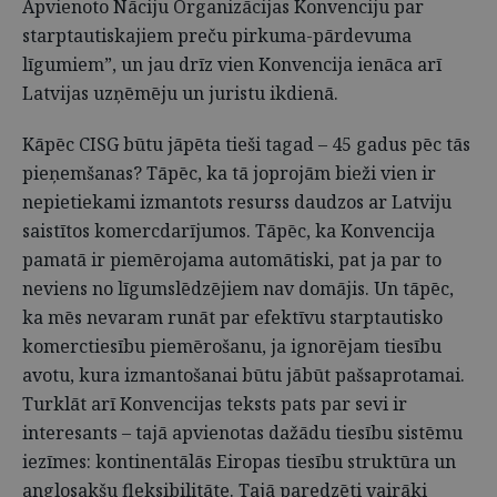
Apvienoto Nāciju Organizācijas Konvenciju par
starptautiskajiem preču pirkuma-pārdevuma
līgumiem”, un jau drīz vien Konvencija ienāca arī
Latvijas uzņēmēju un juristu ikdienā.
Kāpēc CISG būtu jāpēta tieši tagad – 45 gadus pēc tās
pieņemšanas? Tāpēc, ka tā joprojām bieži vien ir
nepietiekami izmantots resurss daudzos ar Latviju
saistītos komercdarījumos. Tāpēc, ka Konvencija
pamatā ir piemērojama automātiski, pat ja par to
neviens no līgumslēdzējiem nav domājis. Un tāpēc,
ka mēs nevaram runāt par efektīvu starptautisko
komerctiesību piemērošanu, ja ignorējam tiesību
avotu, kura izmantošanai būtu jābūt pašsaprotamai.
Turklāt arī Konvencijas teksts pats par sevi ir
interesants – tajā apvienotas dažādu tiesību sistēmu
iezīmes: kontinentālās Eiropas tiesību struktūra un
anglosakšu fleksibilitāte. Tajā paredzēti vairāki