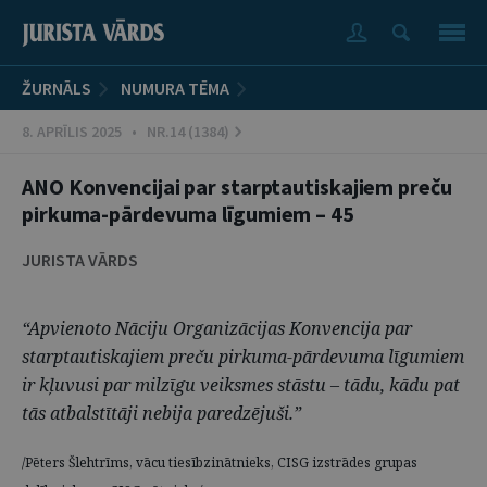
ŽURNĀLS
NUMURA TĒMA
8. APRĪLIS 2025 • NR.14 (1384)
ANO Konvencijai par starptautiskajiem preču
pirkuma-pārdevuma līgumiem – 45
JURISTA VĀRDS
“Apvienoto Nāciju Organizācijas Konvencija par
starptautiskajiem preču pirkuma-pārdevuma līgumiem
ir kļuvusi par milzīgu veiksmes stāstu – tādu, kādu pat
tās atbalstītāji nebija paredzējuši.”
/Pēters Šlehtrīms, vācu tiesībzinātnieks, CISG izstrādes grupas