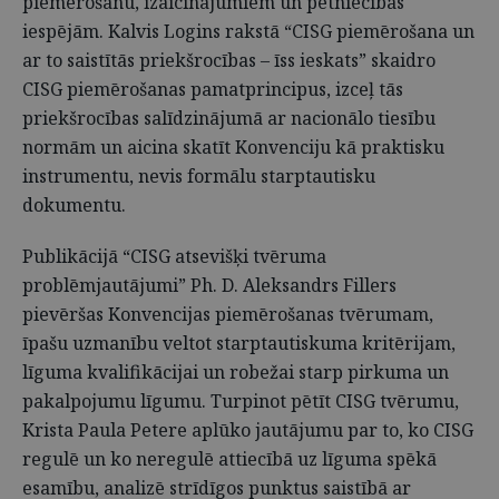
piemērošanu, izaicinājumiem un pētniecības
iespējām. Kalvis Logins rakstā “CISG piemērošana un
ar to saistītās priekšrocības – īss ieskats” skaidro
CISG piemērošanas pamatprincipus, izceļ tās
priekšrocības salīdzinājumā ar nacionālo tiesību
normām un aicina skatīt Konvenciju kā praktisku
instrumentu, nevis formālu starptautisku
dokumentu.
Publikācijā “CISG atsevišķi tvēruma
problēmjautājumi” Ph. D. Aleksandrs Fillers
pievēršas Konvencijas piemērošanas tvērumam,
īpašu uzmanību veltot starptautiskuma kritērijam,
līguma kvalifikācijai un robežai starp pirkuma un
pakalpojumu līgumu. Turpinot pētīt CISG tvērumu,
Krista Paula Petere aplūko jautājumu par to, ko CISG
regulē un ko neregulē attiecībā uz līguma spēkā
esamību, analizē strīdīgos punktus saistībā ar