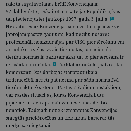
raksta sagatavošanas brīdī Konvencijai ir
97 dalībvalstis, ieskaitot arī Latvijas Republiku, kas
tai pievienojusies jau kopš 1997. gada 3. jūlija.
2
Neskatoties uz Konvencijas seno vēsturi, praksē vēl
joprojām pastāv gadījumi, kad tiesību nozares
profesionāļi neaizdomājas par CISG piemērošanu vai
ar nolūku izvēlas izvairīties no tās, jo nacionālo
tiesību normas ir pazīstamākas un to piemērošana ir
ierastāka un ērtāka.
Turklāt ar nožēlu jāatzīst, ka
3
komersanti, kas darbojas starptautiskajā
tirdzniecībā, nereti pat nezina par šāda normatīvā
tiesību akta eksistenci. Pastāvot šādiem apstākļiem,
var rasties situācijas, kurās Konvencija būtu
jāpiemēro, taču apzināti vai nevērības dēļ tas
nenotiek. Tādējādi netiek izmantotas Konvencijas
sniegtās priekšrocības un tiek liktas barjeras tās
mērķu sasniegšanai.