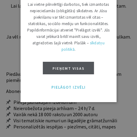
Lai vietne pilnvērtīgi darbotos, tiek izmantotas
Lai lasītu šo rakstu tālāk, Tev jābūt žurnāla abonentam.
nepieciešamās (obligātās) sīkdatnes. Ar Jūsu
Esošos abonentus lūdzam autorizēties:
piekrišanu var tikt izmantotas vēl citas –
statistikas, sociālo mediju un funkcionalitātes.
Papildinformācijai atveriet "Pielāgot izvēli". Jūs
Ja vēl neesi abonents, aicinām pievienoties lasītāju pulkam.
varat jebkurā brīdī mainīt savu izvēli,
Iegūsi tūlītēju piekļuvi digitālajam saturam!
atgriežoties šajā vietnē. Plašāk –
sīkdatņu
politikā
.
ABONĒT
PIEŅEMT VISAS
Piedāvājam trīs abonementu veidus. Vienam lietotājam
piemērotākais ir "Mazais" (3, 6 un 12 mēnešiem).
PIELĀGOT IZVĒLI
Abonentu ieguvumi:
Pieeja jaunākajam izdevumam
Neierobežota pieeja arhīvam – 24 h/7 d.
Vairāk nekā 18 000 rakstu un 2000 autoru
Visi tematiskie numuri un ikgadējie grāmatžurnāli
Personalizētās iespējas – piezīmes, citāti, mapes