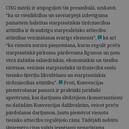
CISG mērķi ir atspoguļoti tās preambulā, uzskatot,
“ka uz vienlīdzības un savstarpējā izdevīguma
pamatiem balstītas starptautiskās tirdzniecības
attīstība ir draudzīgu starpvalstisko attiecību
attīstības veicināšanas svarīgs elements”,
kā arī
4
“ka vienotu normu pieņemšana, kuras regulē preču
starptautiskā pirkuma-pārdevuma līgumus un ņem
vērā dažādas sabiedriskās, ekonomiskās un tiesību
sistēmas, veicinās starptautiskā tirdzniecībā esošo
tiesisko šķēršļu likvidēšanu un starptautiskās
tirdzniecības attīstību”.
Proti, Konvencijas
5
piemērošanas pamatā ir praktiski juridiski
apsvērumi, kas darījumu slēdzējiem (komersantiem)
no dažādām Konvencijas dalībvalstīm, veicot preču
pārdošanas darījumus, ļautu piemērot vienotu
tiesisko attiecību regulējošo rāmi. Tādējādi nebūtu
jāpiemēro citas valsts iespējami nepazīstams