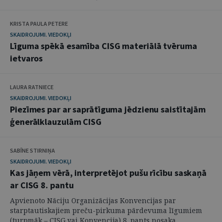
KRISTA PAULA PETERE
SKAIDROJUMI. VIEDOKĻI
Līguma spēkā esamība CISG materiālā tvēruma
ietvaros
LAURA RATNIECE
SKAIDROJUMI. VIEDOKĻI
Piezīmes par ar saprātīguma jēdzienu saistītajām
ģenerālklauzulām CISG
SABĪNE STIRNIŅA
SKAIDROJUMI. VIEDOKĻI
Kas jāņem vērā, interpretējot pušu rīcību saskaņā
ar CISG 8. pantu
Apvienoto Nāciju Organizācijas Konvencijas par
starptautiskajiem preču-pirkuma pārdevuma līgumiem
(turpmāk – CISG vai Konvencija) 8. pants nosaka