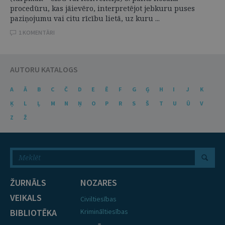
procedūru, kas jāievēro, interpretējot jebkuru puses
paziņojumu vai citu rīcību lietā, uz kuru ...
1 KOMENTĀRI
AUTORU KATALOGS
A
Ā
B
C
Č
D
E
Ē
F
G
Ģ
H
I
J
K
Ķ
L
Ļ
M
N
Ņ
O
P
R
S
Š
T
U
Ū
V
Z
Ž
ŽURNĀLS
NOZARES
VEIKALS
Civiltiesības
BIBLIOTĒKA
Krimināltiesības