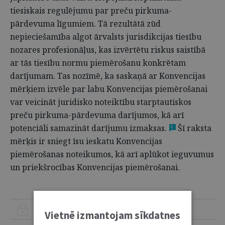
tiesiskais regulējumu par preču pirkuma-
pārdevuma līgumiem. Tā rezultātā zūd
nepieciešamība algot ārvalsts jurisdikcijas tiesību
nozares profesionāļus, kas izvērtētu riskus saistībā
ar tās tiesību normu piemērošanu konkrētam
darījumam. Tas nozīmē, ka saskaņā ar Konvencijas
mērķiem izvēle par labu Konvencijas piemērošanai
var veicināt juridisko noteiktību starptautiskos
preču pirkuma-pārdevuma darījumos, kā arī
potenciāli samazināt darījumu izmaksas.
Šī raksta
6
mērķis ir sniegt īsu ieskatu Konvencijas
piemērošanas noteikumos, kā arī aplūkot ieguvumus
un priekšrocības Konvencijas piemērošanai.
ŠIS RAKSTS PIEEJAMS “JURISTA VĀRDA” ABONENTIEM
Vietnē izmantojam sīkdatnes