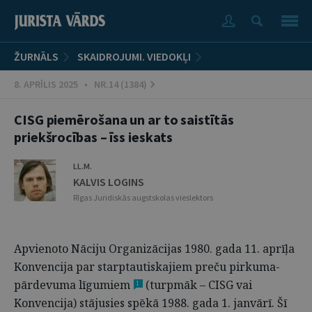
ŽURNĀLS
SKAIDROJUMI. VIEDOKĻI
8. APRĪLIS 2025 • NR.14 (1384)
CISG piemērošana un ar to saistītās
priekšrocības – īss ieskats
LL.M.
KALVIS LOGINS
Rīgas Juridiskās augstskolas vieslektors
Apvienoto Nāciju Organizācijas 1980. gada 11. aprīļa
Konvencija par starptautiskajiem preču pirkuma-
pārdevuma līgumiem
(turpmāk – CISG vai
1
Konvencija) stājusies spēkā 1988. gada 1. janvārī. Šī