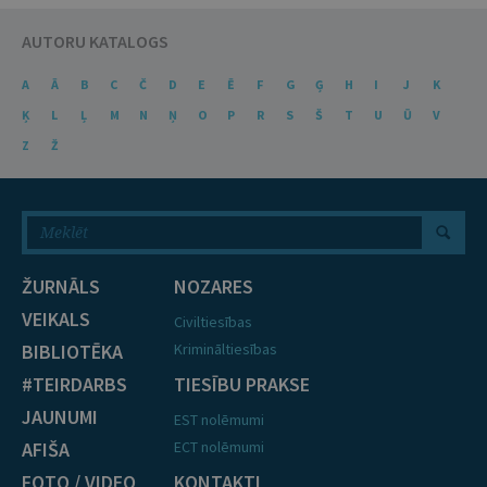
AUTORU KATALOGS
A
Ā
B
C
Č
D
E
Ē
F
G
Ģ
H
I
J
K
Ķ
L
Ļ
M
N
Ņ
O
P
R
S
Š
T
U
Ū
V
Z
Ž
ŽURNĀLS
NOZARES
VEIKALS
Civiltiesības
BIBLIOTĒKA
Krimināltiesības
#TEIRDARBS
TIESĪBU PRAKSE
JAUNUMI
EST nolēmumi
AFIŠA
ECT nolēmumi
FOTO / VIDEO
KONTAKTI