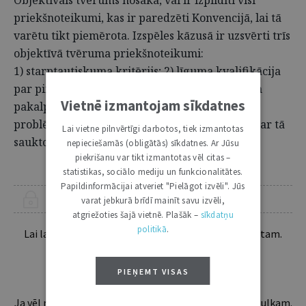
Objektīvais tvērums nosaka, vai ir izpildīti visi
priekšnoteikumi, kas ir paredzēti Konvencijā, lai tā
varētu tikt piemērota. Izspēles kāzusā ir uzsvērti trīs
objektīvā tvēruma priekšnoteikumi:
1) starptautiskuma kritērijs; 2) līguma kvalifikācija
par pirkumu izsolē; 3) robeža starp pirkuma un
Vietnē izmantojam sīkdatnes
pakalpojumu līgumu. Ceturtajam izspēles
problēmjautājumam ir cita daba. Tas ir saistīts ar tā
Lai vietne pilnvērtīgi darbotos, tiek izmantotas
saukto subjektīvo tvērumu.
nepieciešamās (obligātās) sīkdatnes. Ar Jūsu
piekrišanu var tikt izmantotas vēl citas –
statistikas, sociālo mediju un funkcionalitātes.
Papildinformācijai atveriet "Pielāgot izvēli". Jūs
ŠIS RAKSTS PIEEJAMS “JURISTA VĀRDA” ABONENTIEM
varat jebkurā brīdī mainīt savu izvēli,
atgriežoties šajā vietnē. Plašāk –
sīkdatņu
politikā
.
Lai lasītu šo rakstu tālāk, Tev jābūt žurnāla abonentam.
Esošos abonentus lūdzam autorizēties:
PIEŅEMT VISAS
Ja vēl neesi abonents, aicinām pievienoties lasītāju pulkam.