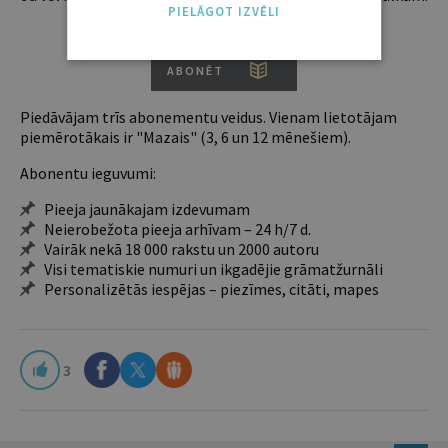
PIELĀGOT IZVĒLI
Iegūsi tūlītēju piekļuvi digitālajam saturam!
ABONĒT
Piedāvājam trīs abonementu veidus. Vienam lietotājam
piemērotākais ir "Mazais" (3, 6 un 12 mēnešiem).
Abonentu ieguvumi:
Pieeja jaunākajam izdevumam
Neierobežota pieeja arhīvam – 24 h/7 d.
Vairāk nekā 18 000 rakstu un 2000 autoru
Visi tematiskie numuri un ikgadējie grāmatžurnāli
Personalizētās iespējas – piezīmes, citāti, mapes
3