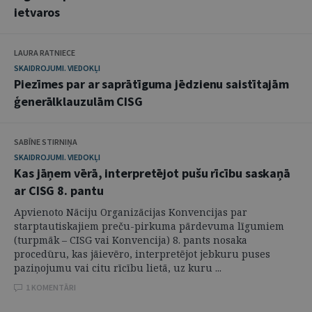
ietvaros
LAURA RATNIECE
SKAIDROJUMI. VIEDOKĻI
Piezīmes par ar saprātīguma jēdzienu saistītajām
ģenerālklauzulām CISG
SABĪNE STIRNIŅA
SKAIDROJUMI. VIEDOKĻI
Kas jāņem vērā, interpretējot pušu rīcību saskaņā
ar CISG 8. pantu
Apvienoto Nāciju Organizācijas Konvencijas par
starptautiskajiem preču-pirkuma pārdevuma līgumiem
(turpmāk – CISG vai Konvencija) 8. pants nosaka
procedūru, kas jāievēro, interpretējot jebkuru puses
paziņojumu vai citu rīcību lietā, uz kuru ...
1 KOMENTĀRI