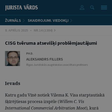
ŽURNĀLS
SKAIDROJUMI. VIEDOKĻI
8. APRĪLIS 2025 • NR.14 (1384)
CISG tvēruma atsevišķi problēmjautājumi
PH.D.
ALEKSANDRS FILLERS
Rīgas Juridiskās augstskolas asociētais profesors
Ievads
Katru gadu Vīnē notiek Vilema K. Visa starptautiskā
šķīrējtiesas procesa izspēle (
Willem C. Vis
International Commercial Arbitration Moot
), kurā