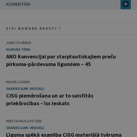
KOMENTĀRI
VISI NUMURA RAKSTI
JURISTA VĀRDS
NUMURA TĒMA
ANO Konvencijai par starptautiskajiem preču
pirkuma-pārdevuma līgumiem – 45
KALVIS LOGINS
SKAIDROJUMI. VIEDOKĻI
CISG piemērošana un ar to saistītās
priekšrocības – īss ieskats
KRISTA PAULA PETERE
SKAIDROJUMI. VIEDOKĻI
Līguma spēkā esamība CISG materiālā tvēruma