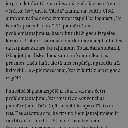
iespēja detalizēti iepazīties ar šī gada kāzusu. Ņemot
vērā, ka šis “Jurista Vārda” numurs ir veltīts CISG,
autoram radās doma izmantot izspēli kā ieganstu, lai
īsumā aprakstītu tos CISG piemērošanas
problēmjautājumus, kas ir būtiski šī gada izspēles
kāzusā. Protams, šā raksta mērķis nav sniegt atbildes
uz izspēles kāzusa jautājumiem. To lai dara studenti,
izkopjot juridisko domāšanu un komunikācijas
prasmes. Taču šajā rakstā tiks vispārīgi apskatīti trīs
kritēriji CISG piemērošanai, kas ir būtiski arī šī gada
izspēlē.
Patiesībā šī gada izspēlē ir skarti vismaz četri
problēmjautājumi, kas saistīti ar Konvencijas
piemērošanu. Taču šajā rakstā tiks apskatīti tikai
trīs. Tas saistīts ar to, ka trīs no šiem jautājumiem ir
saistīti ar tā saukto CISG objektīvo tvērumu.