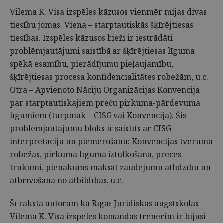
Vilema K. Visa izspēles kāzusos vienmēr mijas divas
tiesību jomas. Viena – starptautiskās šķīrējtiesas
tiesības. Izspēles kāzusos bieži ir iestrādāti
problēmjautājumi saistībā ar šķīrējtiesas līguma
spēkā esamību, pierādījumu pieļaujamību,
šķīrējtiesas procesa konfidencialitātes robežām, u.c.
Otra – Apvienoto Nāciju Organizācijas Konvencija
par starptautiskajiem preču pirkuma-pārdevuma
līgumiem (turpmāk – CISG vai Konvencija). Šis
problēmjautājumu bloks ir saistīts ar CISG
interpretāciju un piemērošanu: Konvencijas tvēruma
robežas, pirkuma līguma iztulkošana, preces
trūkumi, pienākums maksāt zaudējumu atlīdzību un
atbrīvošana no atbildības, u.c.
Šī raksta autoram kā Rīgas Juridiskās augstskolas
Vilema K. Visa izspēles komandas trenerim ir bijusi