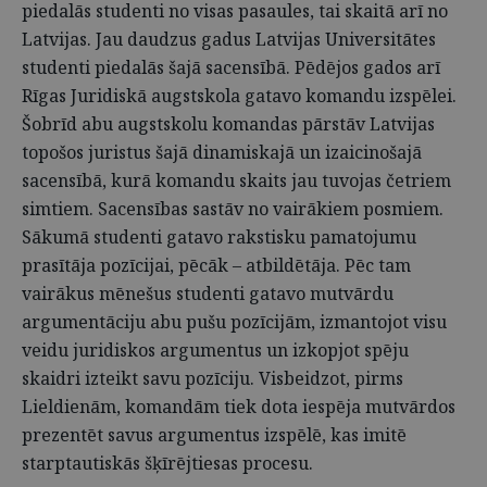
piedalās studenti no visas pasaules, tai skaitā arī no
Latvijas. Jau daudzus gadus Latvijas Universitātes
studenti piedalās šajā sacensībā. Pēdējos gados arī
Rīgas Juridiskā augstskola gatavo komandu izspēlei.
Šobrīd abu augstskolu komandas pārstāv Latvijas
topošos juristus šajā dinamiskajā un izaicinošajā
sacensībā, kurā komandu skaits jau tuvojas četriem
simtiem. Sacensības sastāv no vairākiem posmiem.
Sākumā studenti gatavo rakstisku pamatojumu
prasītāja pozīcijai, pēcāk – atbildētāja. Pēc tam
vairākus mēnešus studenti gatavo mutvārdu
argumentāciju abu pušu pozīcijām, izmantojot visu
veidu juridiskos argumentus un izkopjot spēju
skaidri izteikt savu pozīciju. Visbeidzot, pirms
Lieldienām, komandām tiek dota iespēja mutvārdos
prezentēt savus argumentus izspēlē, kas imitē
starptautiskās šķīrējtiesas procesu.