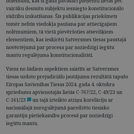
nolēmumi, kas šī gada pavasarī pieņemti lietās pēc
vairāku desmitu subjektu iesniegto konstitucionālo
sūdzību izskatīšanas. Šīs publikācijas priekšmets
tomēr nebūs viedokļa paušana par attiecīgajiem
nolēmumiem, tā vietā pievēršoties atsevišķiem
elementiem, kas ieskicēti Satversmes tiesas paustajā
novērtējumā par procesa par noziedzīgi iegūtu
mantu regulējuma konstitucionalitāti.
Viens no šādiem aspektiem saistīts ar Satversmes
tiesas uzdoto prejudiciālo jautājumu rezultātā tapušo
Eiropas Savienības Tiesas 2024. gada 4. oktobra
spriedumu apvienotajās lietās C-767/22, C-49/23 un
C-161/23
un tajā izteikto atziņu korelāciju ar
1
nacionālajā noregulējumā paredzēto tiesisko
garantiju pietiekamību procesā par noziedzīgi
iegūtu mantu.