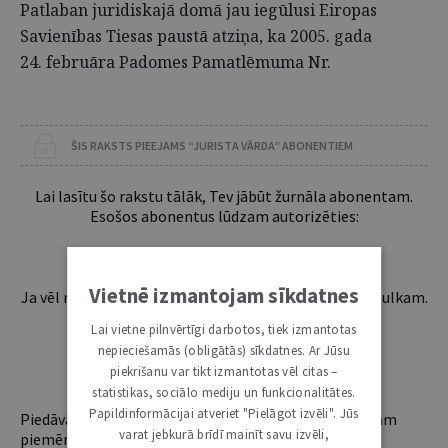
Patlaban juridiskajā domā jau iegūlusi Eiropas
Savienības Tiesas paustā atziņa, ka 2005. gada
24. februāra Padomes Pamatlēmuma Nr.
ŠIS RAKSTS PIEEJAMS “JURISTA VĀRDA” ABONENTIEM
Lai lasītu šo rakstu tālāk, Tev jābūt žurnāla abonentam.
Esošos abonentus lūdzam autorizēties:
Vietnē izmantojam sīkdatnes
Ja vēl neesi abonents, aicinām pievienoties lasītāju pulkam.
Iegūsi tūlītēju piekļuvi digitālajam saturam!
Lai vietne pilnvērtīgi darbotos, tiek izmantotas
nepieciešamās (obligātās) sīkdatnes. Ar Jūsu
piekrišanu var tikt izmantotas vēl citas –
ABONĒT
statistikas, sociālo mediju un funkcionalitātes.
Papildinformācijai atveriet "Pielāgot izvēli". Jūs
Piedāvājam trīs abonementu veidus. Vienam lietotājam
varat jebkurā brīdī mainīt savu izvēli,
piemērotākais ir "Mazais" (3, 6 un 12 mēnešiem).