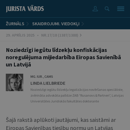
ŽURNĀLS
SKAIDROJUMI. VIEDOKĻI
29. APRĪLIS 2025 • NR.17/18 (1387/1388)
Noziedzīgi iegūtu līdzekļu konfiskācijas
noregulējuma mijiedarbība Eiropas Savienībā
un Latvijā
MG. IUR., CAMS
LINDA LIELBRIEDE
Noziedzīgi iegūtu līdzekļu legalizācijas novēršanas speciāliste,
zvērināta advokāta palīdze ZAB “Rusanovs & Partneri”, Latvijas
Universitātes Juridiskās fakultātes doktorante
Šajā rakstā aplūkoti jautājumi, kas saistāmi ar
Eiropas Savienības tiesību normu un Latvijas