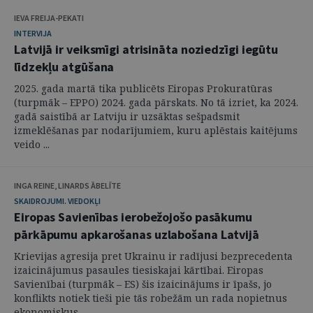
IEVA FREIJA-PEKATI
INTERVIJA
Latvijā ir veiksmīgi atrisināta noziedzīgi iegūtu
līdzekļu atgūšana
2025. gada martā tika publicēts Eiropas Prokuratūras
(turpmāk – EPPO) 2024. gada pārskats. No tā izriet, ka 2024.
gadā saistībā ar Latviju ir uzsāktas sešpadsmit
izmeklēšanas par nodarījumiem, kuru aplēstais kaitējums
veido ...
INGA REINE, LINARDS ĀBELĪTE
SKAIDROJUMI. VIEDOKĻI
Eiropas Savienības ierobežojošo pasākumu
pārkāpumu apkarošanas uzlabošana Latvijā
Krievijas agresija pret Ukrainu ir radījusi bezprecedenta
izaicinājumus pasaules tiesiskajai kārtībai. Eiropas
Savienībai (turpmāk – ES) šis izaicinājums ir īpašs, jo
konflikts notiek tieši pie tās robežām un rada nopietnus
ekonomiskus, ...