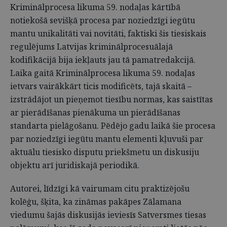
Kriminālprocesa likuma 59. nodaļas kārtībā
notiekošā sevišķā procesa par noziedzīgi iegūtu
mantu unikalitāti vai novitāti, faktiski šis tiesiskais
regulējums Latvijas kriminālprocesuālajā
kodifikācijā bija iekļauts jau tā pamatredakcijā.
Laika gaitā Kriminālprocesa likuma 59. nodaļas
ietvars vairākkārt ticis modificēts, tajā skaitā –
izstrādājot un pieņemot tiesību normas, kas saistītas
ar pierādīšanas pienākuma un pierādīšanas
standarta pielāgošanu. Pēdējo gadu laikā šie procesa
par noziedzīgi iegūtu mantu elementi kļuvuši par
aktuālu tiesisko disputu priekšmetu un diskusiju
objektu arī juridiskajā periodikā.
Autorei, līdzīgi kā vairumam citu praktizējošu
kolēģu, šķita, ka zināmas pakāpes Zālamana
viedumu šajās diskusijās ieviesīs Satversmes tiesas