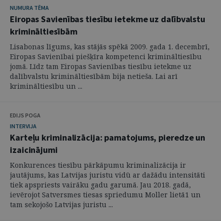
NUMURA TĒMA
Eiropas Savienības tiesību ietekme uz dalībvalstu
krimināltiesībām
Lisabonas līgums, kas stājās spēkā 2009. gada 1. decembrī,
Eiropas Savienībai piešķīra kompetenci krimināltiesību
jomā. Līdz tam Eiropas Savienības tiesību ietekme uz
dalībvalstu krimināltiesībām bija netieša. Lai arī
krimināltiesību un ...
EDIJS POGA
INTERVIJA
Karteļu kriminalizācija: pamatojums, pieredze un
izaicinājumi
Konkurences tiesību pārkāpumu kriminalizācija ir
jautājums, kas Latvijas juristu vidū ar dažādu intensitāti
tiek apspriests vairāku gadu garumā. Jau 2018. gadā,
ievērojot Satversmes tiesas spriedumu Moller lietā1 un
tam sekojošo Latvijas juristu ...