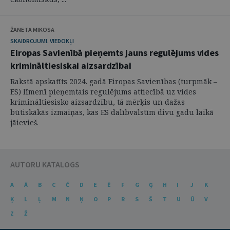
ŽANETA MIKOSA
SKAIDROJUMI. VIEDOKĻI
Eiropas Savienībā pieņemts jauns regulējums vides
krimināltiesiskai aizsardzībai
Rakstā apskatīts 2024. gadā Eiropas Savienības (turpmāk –
ES) līmenī pieņemtais regulējums attiecībā uz vides
krimināltiesisko aizsardzību, tā mērķis un dažas
būtiskākās izmaiņas, kas ES dalībvalstīm divu gadu laikā
jāievieš.
AUTORU KATALOGS
A
Ā
B
C
Č
D
E
Ē
F
G
Ģ
H
I
J
K
Ķ
L
Ļ
M
N
Ņ
O
P
R
S
Š
T
U
Ū
V
Z
Ž