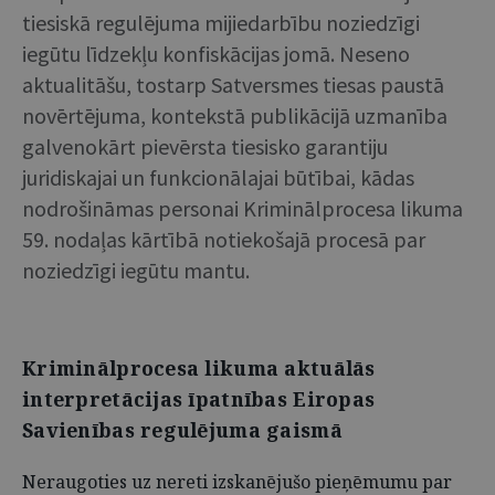
tiesiskā regulējuma mijiedarbību noziedzīgi
iegūtu līdzekļu konfiskācijas jomā. Neseno
aktualitāšu, tostarp Satversmes tiesas paustā
novērtējuma, kontekstā publikācijā uzmanība
galvenokārt pievērsta tiesisko garantiju
juridiskajai un funkcionālajai būtībai, kādas
nodrošināmas personai Kriminālprocesa likuma
59. nodaļas kārtībā notiekošajā procesā par
noziedzīgi iegūtu mantu.
Kriminālprocesa likuma aktuālās
interpretācijas īpatnības Eiropas
Savienības regulējuma gaismā
Neraugoties uz nereti izskanējušo pieņēmumu par