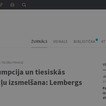
ŽURNĀLS
VEIKALS
BIBLIOTĒKA
#T
TIESĪBU PRAKSE
V
mpcija un tiesiskās
JĀ
kļu izsmelšana: Lembergs
17
P
i
s