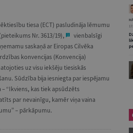
MĀ
lvēktiesību tiesa (ECT) pasludināja lēmumu
17
D
(pieteikums Nr. 3613/19),
vienbalsīgi
1
l
eņemamu saskaņā ar Eiropas Cilvēka
p
rdzības konvencijas (Konvencija)
tojoties uz visu iekšēju tiesiskās
šanu. Sūdzība bija iesniegta par iespējamu
 – “Ikviens, kas tiek apsūdzēts
tīts par nevainīgu, kamēr viņa vaina
likumu” – pārkāpumu.