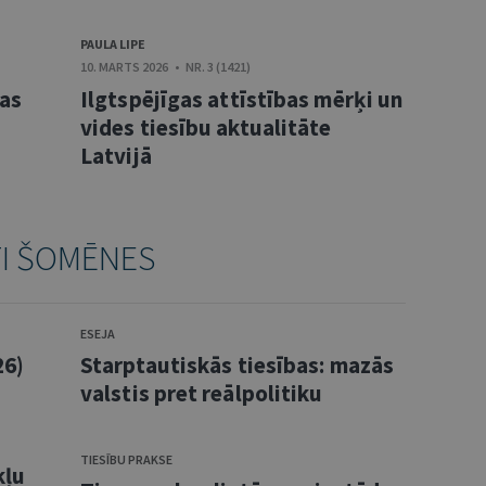
PAULA LIPE
10. MARTS 2026 • NR. 3 (1421)
bas
Ilgtspējīgas attīstības mērķi un
vides tiesību aktualitāte
Latvijā
TI ŠOMĒNES
ESEJA
26)
Starptautiskās tiesības: mazās
valstis pret reālpolitiku
TIESĪBU PRAKSE
kļu