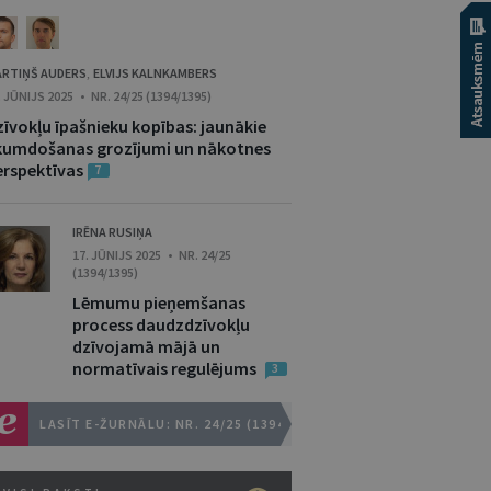
RTIŅŠ AUDERS
ELVIJS KALNKAMBERS
,
. JŪNIJS 2025 • NR. 24/25 (1394/1395)
zīvokļu īpašnieku kopības: jaunākie
ikumdošanas grozījumi un nākotnes
erspektīvas
7
IRĒNA RUSIŅA
17. JŪNIJS 2025 • NR. 24/25
(1394/1395)
Lēmumu pieņemšanas
process daudzdzīvokļu
dzīvojamā mājā un
normatīvais regulējums
3
LASĪT E-ŽURNĀLU: NR. 24/25 (1394/1395)