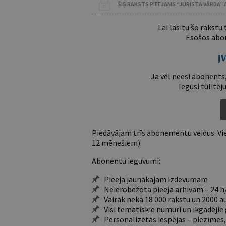
ŠIS RAKSTS PIEEJAMS “JURISTA VĀRDA”
Lai lasītu šo rakstu
Esošos abon
Ja vēl neesi abonents,
Iegūsi tūlītēj
Piedāvājam trīs abonementu veidus. Vie
12 mēnešiem).
Abonentu ieguvumi:
Pieeja jaunākajam izdevumam
Neierobežota pieeja arhīvam – 24 h/
Vairāk nekā 18 000 rakstu un 2000 a
Visi tematiskie numuri un ikgadēji
Personalizētās iespējas – piezīmes,