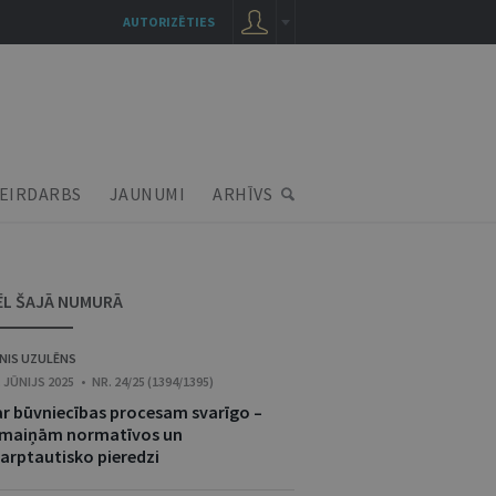
AUTORIZĒTIES
EIRDARBS
JAUNUMI
ARHĪVS
ĒL ŠAJĀ NUMURĀ
NIS UZULĒNS
. JŪNIJS 2025 • NR. 24/25 (1394/1395)
ar būvniecības procesam svarīgo –
zmaiņām normatīvos un
tarptautisko pieredzi