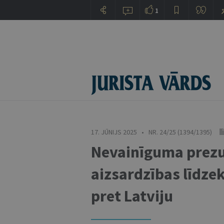
1
17. JŪNIJS 2025 • NR. 24/25 (1394/1395)
Nevainīguma prezu
aizsardzības līdze
pret Latviju