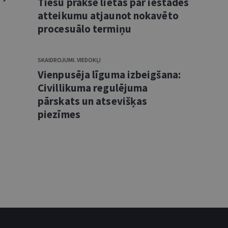
Tiesu prakse lietās par iestādes
atteikumu atjaunot nokavēto
procesuālo termiņu
SKAIDROJUMI. VIEDOKĻI
Vienpusēja līguma izbeigšana:
Civillikuma regulējuma
pārskats un atsevišķas
piezīmes