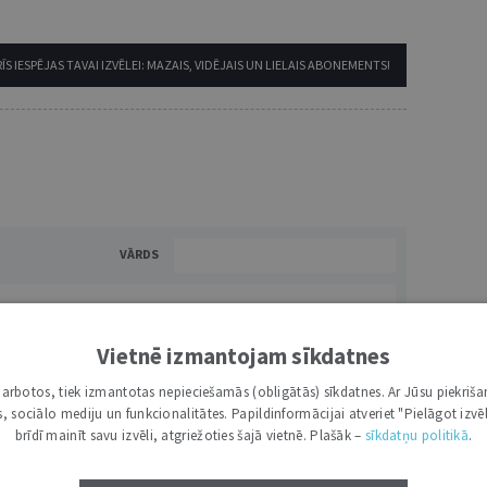
ĪS IESPĒJAS TAVAI IZVĒLEI: MAZAIS, VIDĒJAIS UN LIELAIS ABONEMENTS!
VĀRDS
Vietnē izmantojam sīkdatnes
i darbotos, tiek izmantotas nepieciešamās (obligātās) sīkdatnes. Ar Jūsu piekriša
kas, sociālo mediju un funkcionalitātes. Papildinformācijai atveriet "Pielāgot izvēl
brīdī mainīt savu izvēli, atgriežoties šajā vietnē. Plašāk –
sīkdatņu politikā
.
NĀKT:
PIEVIENOT