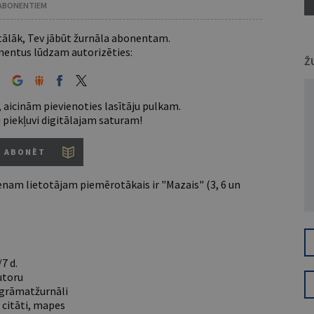
 ABONENTIEM
 tālāk, Tev jābūt žurnāla abonentam.
entus lūdzam autorizēties:
Ž
 aicinām pievienoties lasītāju pulkam.
u piekļuvi digitālajam saturam!
ABONĒT
nam lietotājam piemērotākais ir "Mazais" (3, 6 un
7 d.
utoru
e grāmatžurnāli
 citāti, mapes