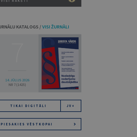
VISI RAKSTI
URNĀLU KATALOGS /
VISI ŽURNĀLI
7
14. JŪLIJS 2026
NR 7 (1425)
TIKAI DIGITĀLI
JV+
PIESAKIES VĒSTKOPAI