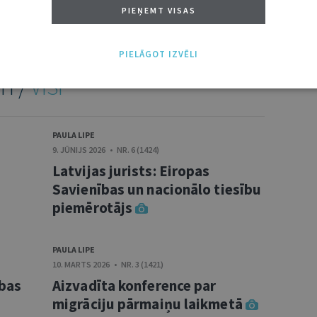
PIEŅEMT VISAS
PIELĀGOT IZVĒLI
TI /
VISI
PAULA LIPE
9. JŪNIJS 2026 • NR. 6 (1424)
Latvijas jurists: Eiropas
Savienības un nacionālo tiesību
piemērotājs
PAULA LIPE
10. MARTS 2026 • NR. 3 (1421)
ības
Aizvadīta konference par
migrāciju pārmaiņu laikmetā