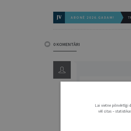
ABONĒ 2026.GADAM!
TR
0 KOMENTĀRI
Lai vietne pilnvērtīg
3000
vēl citas – statisti
IE