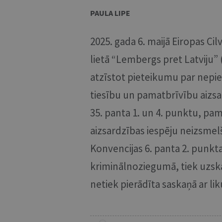
PAULA LIPE
2025. gada 6. maijā Eiropas Ci
lietā “Lembergs pret Latviju” 
atzīstot pieteikumu par nepi
tiesību un pamatbrīvību aizsa
35. panta 1. un 4. punktu, pama
aizsardzības iespēju neizsmel
Konvencijas 6. panta 2. punkta
kriminālnoziegumā, tiek uzska
netiek pierādīta saskaņā ar 