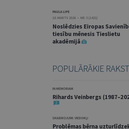
PAULA LIPE
10. MARTS 2026 • NR. 3 (1421)
Noslēdzies Eiropas Savienī
tiesību mēnesis Tieslietu
akadēmijā
POPULĀRĀKIE RAKS
IN MEMORIAM
Rihards Veinbergs (1987–20
2
SKAIDROJUMI. VIEDOKĻI
Problēmas bērna uzturlīdze