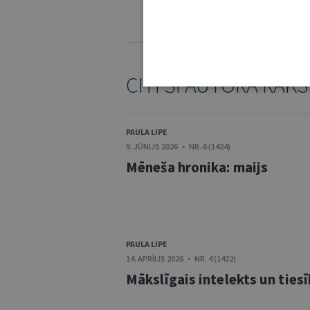
KOMENTĒŠANAS NOTEIKUMI
CITI ŠĪ AUTORA RAKS
PAULA LIPE
9. JŪNIJS 2026 • NR. 6 (1424)
Mēneša hronika: maijs
PAULA LIPE
14. APRĪLIS 2026 • NR. 4 (1422)
Mākslīgais intelekts un ties