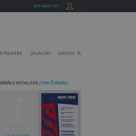
AUTORIZĒTIES
EIRDARBS
JAUNUMI
ARHĪVS
URNĀLU KATALOGS /
VISI ŽURNĀLI
7
14. JŪLIJS 2026