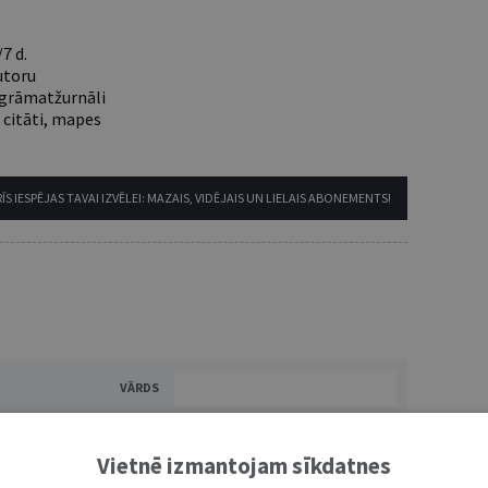
7 d.
utoru
e grāmatžurnāli
 citāti, mapes
ĪS IESPĒJAS TAVAI IZVĒLEI: MAZAIS, VIDĒJAIS UN LIELAIS ABONEMENTS!
VĀRDS
Vietnē izmantojam sīkdatnes