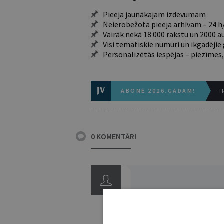
Pieeja jaunākajam izdevumam
Neierobežota pieeja arhīvam – 24 h/
Vairāk nekā 18 000 rakstu un 2000 a
Visi tematiskie numuri un ikgadēji
Personalizētās iespējas – piezīmes,
ABONĒ 2026.GADAM!
TR
0 KOMENTĀRI