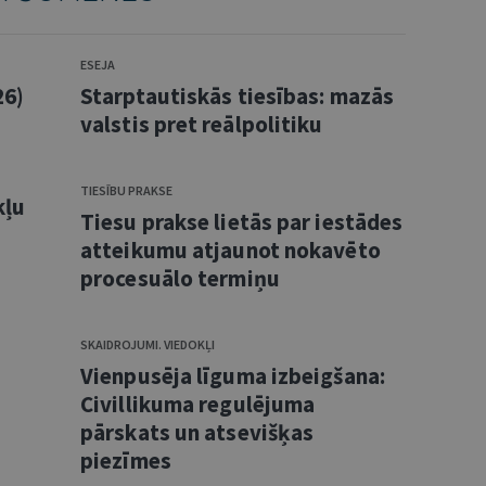
ESEJA
26)
Starptautiskās tiesības: mazās
valstis pret reālpolitiku
TIESĪBU PRAKSE
kļu
Tiesu prakse lietās par iestādes
atteikumu atjaunot nokavēto
procesuālo termiņu
SKAIDROJUMI. VIEDOKĻI
Vienpusēja līguma izbeigšana:
Civillikuma regulējuma
pārskats un atsevišķas
piezīmes