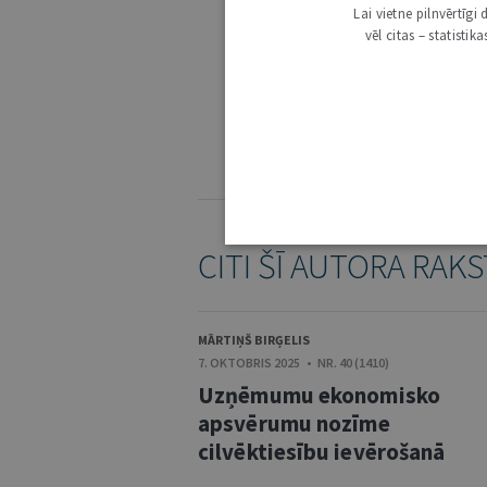
Lai vietne pilnvērtīg
vēl citas – statisti
3000
IE
KOMENTĒŠANAS NOTEIKUMI
CITI ŠĪ AUTORA RAKS
MĀRTIŅŠ BIRĢELIS
7. OKTOBRIS 2025 • NR. 40 (1410)
Uzņēmumu ekonomisko
apsvērumu nozīme
cilvēktiesību ievērošanā