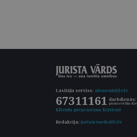
Lasītāju serviss
:
abonenti@lv.lv
67311161
darbdienās: 
pirmssvētku die
Klientu pieņemšana klātienē
Redakcija:
juristavards@lv.lv