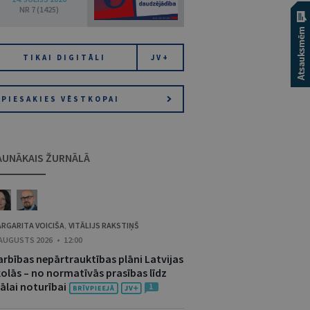
NR 7 (1425)
TIKAI DIGITĀLI
JV+
PIESAKIES VĒSTKOPAI
AUNĀKAIS ŽURNĀLĀ
RGARITA VOICIŠA
VITĀLIJS RAKSTIŅŠ
,
 AUGUSTS 2026 • 12:00
arbības nepārtrauktības plāni Latvijas
kolās – no normatīvās prasības līdz
ālai noturībai
1