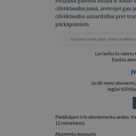
Pētījuma galvenā būtība ir atklāt
cilvēktiesību jomā, ievērojot gan j
cilvēktiesību aizsardzībai pret t
pārkāpumiem.
ŠIS RAKSTS PIEEJAMS “JURISTA VĀRDA”
Lai lasītu šo rakstu
Esošos abon
Ja vēl neesi abonents,
Iegūsi tūlītēj
Piedāvājam trīs abonementu veidus. Vie
12 mēnešiem).
Abonentu ieguvumi: