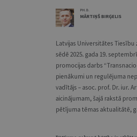
PH. D.
MĀRTIŅŠ BIRĢELIS
Latvijas Universitātes Tiesīb
sēdē 2025. gada 19. septembrī 
promocijas darbs “Transnacion
pienākumi un regulējuma nep
vadītājs – asoc. prof. Dr. iur. 
aicinājumam, šajā rakstā prom
pētījuma tēmas aktualitātē, g