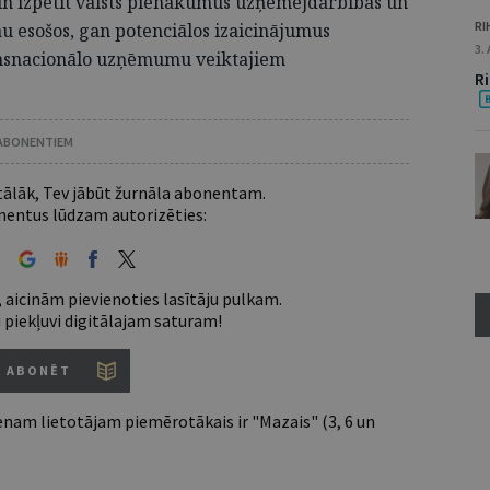
 un izpētīt valsts pienākumus uzņēmējdarbības un
RI
au esošos, gan potenciālos izaicinājumus
3.
ransnacionālo uzņēmumu veiktajiem
R
 ABONENTIEM
 tālāk, Tev jābūt žurnāla abonentam.
entus lūdzam autorizēties:
 aicinām pievienoties lasītāju pulkam.
u piekļuvi digitālajam saturam!
ABONĒT
nam lietotājam piemērotākais ir "Mazais" (3, 6 un