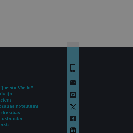
"Jurista Vārdu"
kcija
oriem
ošanas noteikumi
rtiesības
kļūstamība
akti