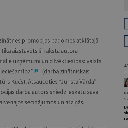
u zinātnes promocijas padomes atklātajā
tika aizstāvēts šī raksta autora
ālie uzņēmumi un cilvēktiesības: valsts
J
ieciešamība”
(darba zinātniskais
1
Artūrs Kučs). Atsaucoties “Jurista Vārda”
ocijas darba autors sniedz ieskatu sava
MA
5.
alvenajos secinājumos un atziņās.
D
s
re