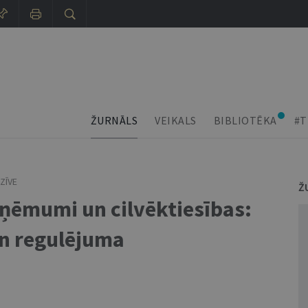
ŽURNĀLS
VEIKALS
BIBLIOTĒKA
#T
ZĪVE
Ž
ņēmumi un cilvēktiesības:
un regulējuma