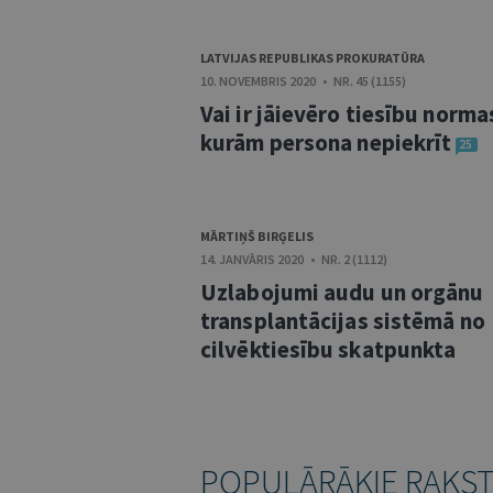
LATVIJAS REPUBLIKAS PROKURATŪRA
10. NOVEMBRIS 2020 • NR. 45 (1155)
Vai ir jāievēro tiesību norma
kurām persona nepiekrīt
25
MĀRTIŅŠ BIRĢELIS
14. JANVĀRIS 2020 • NR. 2 (1112)
Uzlabojumi audu un orgānu
transplantācijas sistēmā no
cilvēktiesību skatpunkta
POPULĀRĀKIE RAKS