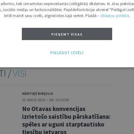
i darbotos, tiek izmantotas nepieciešamās (obligātās) sīkdatnes. Ar Jūsu piekriša
kas, sociālo mediju un funkcionalitātes. Papildinformācijai atveriet "Pielāgot izvēl
brīdī mainīt savu izvēli, atgriežoties šajā vietnē. Plašāk –
sīkdatņu politikā
.
NĀKT:
PIEVIENOT
PIEŅEMT VISAS
PIELĀGOT IZVĒLI
TI /
VISI
MĀRTIŅŠ BIRĢELIS
21. MAIJS 2024 • NR. 21 (1339)
No Otavas konvencijas
izrietošo saistību pārskatīšana:
spēles ar uguni starptautisko
tiesību ietvaros