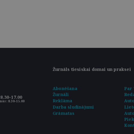
Žurnāls tiesiskai domai un praksei
Abonēšana
Par 
Žurnāli
Reda
8.30–17.00
Reklāma
Aut
nās: 8.30–15.00
Darba sludinājumi
Liet
Grāmatas
Auto
Pie
Kont