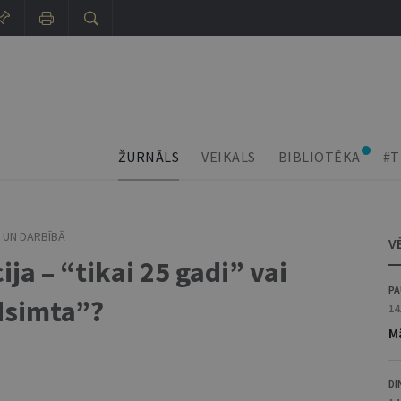
ŽURNĀLS
VEIKALS
BIBLIOTĒKA
#T
 UN DARBĪBĀ
V
ija – “tikai 25 gadi” vai
PA
dsimta”?
14
Mā
DI