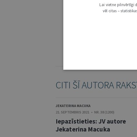
Lai vietne pilnvērtīg
vēl citas – statisti
3000
IE
KOMENTĒŠANAS NOTEIKUMI
CITI ŠĪ AUTORA RAKS
JEKATERINA MACUKA
21. SEPTEMBRIS 2021 • NR. 38 (1200)
Iepazīstieties: JV autore
Jekaterina Macuka