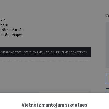
Ž
7 d.
utoru
e grāmatžurnāli
 citāti, mapes
ĪS IESPĒJAS TAVAI IZVĒLEI: MAZAIS, VIDĒJAIS UN LIELAIS ABONEMENTS!
VĀRDS
Vietnē izmantojam sīkdatnes