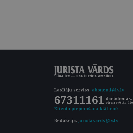
Lasītāju serviss
:
abonenti@lv.lv
67311161
darbdienās: 
pirmssvētku die
Klientu pieņemšana klātienē
Redakcija:
juristavards@lv.lv