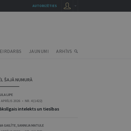
AUTORIZĒTIES
EIRDARBS
JAUNUMI
ARHĪVS
ĒL ŠAJĀ NUMURĀ
ULA LIPE
. APRĪLIS 2026 • NR. 4 (1422)
kslīgais intelekts un tiesības
NA GAILĪTE
,
SANNIJA MATULE