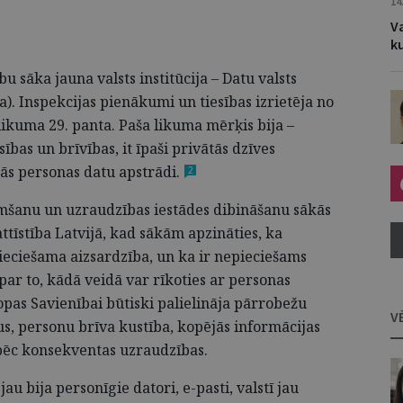
14
Va
k
 sāka jauna valsts institūcija – Datu valsts
). Inspekcijas pienākumi un tiesības izrietēja no
likuma 29. panta. Paša likuma mērķis bija –
ības un brīvības, it īpaši privātās dzīves
kās personas datu
apstrādi.
2
mšanu un uzraudzības iestādes dibināšanu sākās
ttīstība Latvijā, kad sākām apzināties, ka
ieciešama aizsardzība, un ka ir nepieciešams
par to, kādā veidā var rīkoties ar personas
opas Savienībai būtiski palielināja pārrobežu
V
us, personu brīva kustība, kopējās informācijas
u pēc konsekventas uzraudzības.
u bija personīgie datori, e-pasti, valstī jau