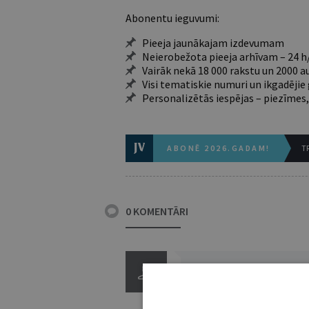
Abonentu ieguvumi:
Pieeja jaunākajam izdevumam
Neierobežota pieeja arhīvam – 24 h/
Vairāk nekā 18 000 rakstu un 2000 a
Visi tematiskie numuri un ikgadēji
Personalizētās iespējas – piezīmes,
ABONĒ 2026.GADAM!
TR
0 KOMENTĀRI