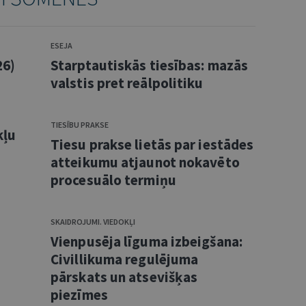
ESEJA
26)
Starptautiskās tiesības: mazās
valstis pret reālpolitiku
TIESĪBU PRAKSE
kļu
Tiesu prakse lietās par iestādes
atteikumu atjaunot nokavēto
procesuālo termiņu
SKAIDROJUMI. VIEDOKĻI
Vienpusēja līguma izbeigšana:
Civillikuma regulējuma
pārskats un atsevišķas
piezīmes