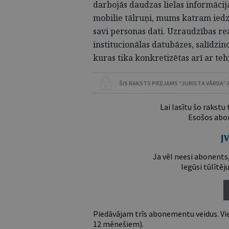
darbojās daudzas lielas informācij
mobilie tālruņi, mums katram iedz
savi personas dati. Uzraudzības re
institucionālas datubāzes, salīdzin
kuras tika konkretizētas arī ar t
ŠIS RAKSTS PIEEJAMS “JURISTA VĀRDA”
Lai lasītu šo rakstu
Esošos abon
Ja vēl neesi abonents,
Iegūsi tūlītēj
Piedāvājam trīs abonementu veidus. Vie
12 mēnešiem).