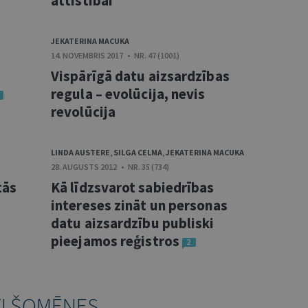
attīstībai
JEKATERINA MACUKA
14. NOVEMBRIS 2017 • NR. 47 (1001)
Vispārīgā datu aizsardzības
regula – evolūcija, nevis
revolūcija
LINDA AUSTERE
,
SILGA CELMA
,
JEKATERINA MACUKA
28. AUGUSTS 2012 • NR. 35 (734)
tās
Kā līdzsvarot sabiedrības
intereses zināt un personas
datu aizsardzību publiski
pieejamos reģistros
2
TI ŠOMĒNES