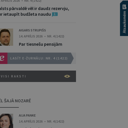
. APRĪLIS 2026 • NR. 4 (1422)
lsts pārvaldē vēl ir daudz rezervju,
ur ietaupīt budžeta naudu
1
AIGARS STRUPIŠS
14. APRĪLIS 2026 • NR. 4 (1422)
Par tiesnešu pensijām
LASĪT E-ŽURNĀLU: NR. 4 (1422)
VISI RAKSTI
ĒL ŠAJĀ NOZARĒ
AIJA PANKE
14. APRĪLIS 2026 • NR. 4 (1422)