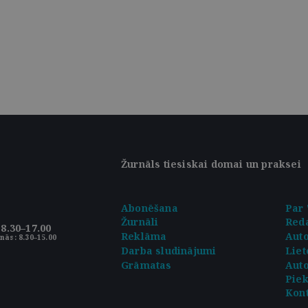
Žurnāls tiesiskai domai un praksei
Abonēšana
Par 
Žurnāli
Reda
8.30–17.00
Reklāma
Aut
nās: 8.30–15.00
Darba sludinājumi
Liet
Grāmatas
Auto
Pie
Kont