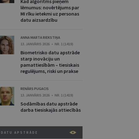
Kad algoritms pieņem
lēmumus: novērtējums par
MI rīku ietekmi uz personas
datu aizsardzību
ANNA MARTA RIEKSTIŅA
13. JANVĀRIS 2026 • NR. 1 (1419)
Biometrisko datu apstrāde
starp inovāciju un
pamattiesībām – tiesiskais
regulējums, riski un prakse
RENĀRS PUGACIS
13. JANVĀRIS 2026 • NR. 1 (1419)
Sodāmības datu apstrāde
darba tiesiskajās attiecībās
DATU APSTRĀDE