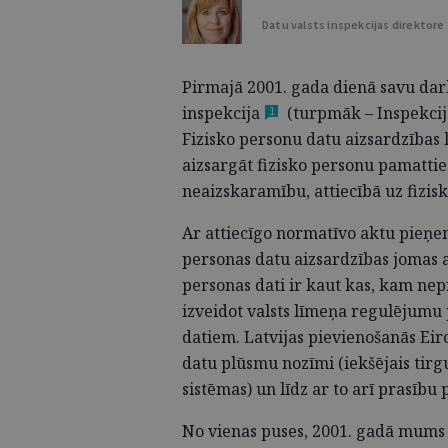
Datu valsts inspekcijas direktore
Pirmajā 2001. gada dienā savu darbu
inspekcija
(turpmāk – Inspekcija
1
Fizisko personu datu aizsardzības 
aizsargāt fizisko personu pamatties
neaizskaramību, attiecībā uz fizis
Ar attiecīgo normatīvo aktu pieņe
personas datu aizsardzības jomas a
personas dati ir kaut kas, kam nep
izveidot valsts līmeņa regulējumu 
datiem. Latvijas pievienošanās Eir
datu plūsmu nozīmi (iekšējais tirg
sistēmas) un līdz ar to arī prasīb
No vienas puses, 2001. gadā mums ja