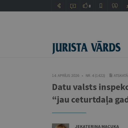
8
14. APRĪLIS 2026 • NR. 4 (1422)
ATSKATĀ
Datu valsts inspekc
“jau ceturtdaļa ga
JEKATERINA MACUKA