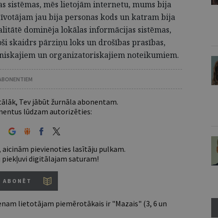
as sistēmas, mēs lietojām internetu, mums bija
īvotājam jau bija personas kods un katram bija
alitātē dominēja lokālas informācijas sistēmas,
oši skaidrs pārziņu loks un drošības prasības,
ehniskajiem un organizatoriskajiem noteikumiem.
 ABONENTIEM
 tālāk, Tev jābūt žurnāla abonentam.
entus lūdzam autorizēties:
 aicinām pievienoties lasītāju pulkam.
u piekļuvi digitālajam saturam!
ABONĒT
nam lietotājam piemērotākais ir "Mazais" (3, 6 un