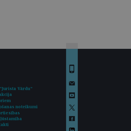
"Jurista Vārdu"
kcija
oriem
ošanas noteikumi
rtiesības
kļūstamība
akti