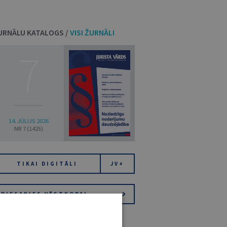
URNĀLU KATALOGS /
VISI ŽURNĀLI
7
14. JŪLIJS 2026
NR 7 (1425)
TIKAI DIGITĀLI
JV+
PIESAKIES VĒSTKOPAI