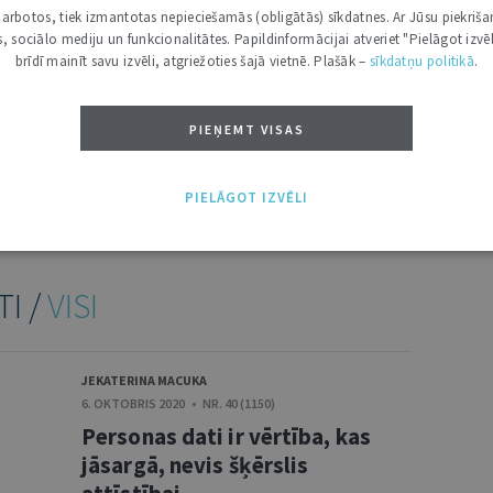
i darbotos, tiek izmantotas nepieciešamās (obligātās) sīkdatnes. Ar Jūsu piekriša
kas, sociālo mediju un funkcionalitātes. Papildinformācijai atveriet "Pielāgot izvēl
brīdī mainīt savu izvēli, atgriežoties šajā vietnē. Plašāk –
sīkdatņu politikā
.
PIEŅEMT VISAS
NĀKT:
PIEVIENOT
PIELĀGOT IZVĒLI
TI /
VISI
JEKATERINA MACUKA
6. OKTOBRIS 2020 • NR. 40 (1150)
Personas dati ir vērtība, kas
jāsargā, nevis šķērslis