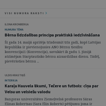
VISI NUMURA RAKSTI
ILONA KRONBERGA
NUMURA TĒMA
Bērna līdzdalības principa praktiskā iedzīvināšana
Šī gada 14. maijā apritēja trīsdesmit trīs gadi, kopš Latvijas
Republika ir pievienojusies ANO Bērnu tiesību
konvencijai1 (Konvencija), savukārt ik gadu 1. jūnijā
atzīmējam Starptautisko bērnu aizsardzības dienu. Tādēļ,
pievēršoties bērnu ...
ULDIS KRASTIŅŠ
INTERVIJA
Karaļa Hauvela likumi, Tečere un futbols: cīņa par
Velsu un velsiešu valodu
Bangoras universitātes Ziemeļvelsā profesores Sāras
Elinas Robertsas (Sara Elin Roberts) pētījumu joma ir