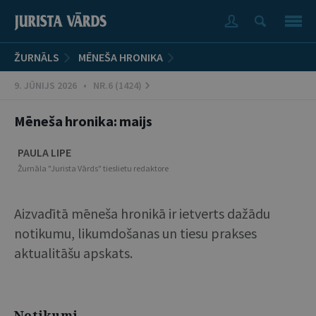
ŽURNĀLS
MĒNEŠA HRONIKA
9. JŪNIJS 2026 • NR.6 (1424)
Mēneša hronika: maijs
PAULA LIPE
Žurnāla "Jurista Vārds" tieslietu redaktore
Aizvadītā mēneša hronikā ir ietverts dažādu
notikumu, likumdošanas un tiesu prakses
aktualitāšu apskats.
Notikumi