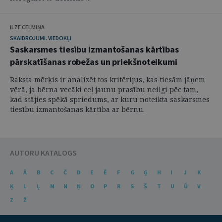
ILZE CELMIŅA
SKAIDROJUMI. VIEDOKĻI
Saskarsmes tiesību izmantošanas kārtības
pārskatīšanas robežas un priekšnoteikumi
Raksta mērķis ir analizēt tos kritērijus, kas tiesām jāņem
vērā, ja bērna vecāki ceļ jaunu prasību neilgi pēc tam,
kad stājies spēkā spriedums, ar kuru noteikta saskarsmes
tiesību izmantošanas kārtība ar bērnu.
AUTORU KATALOGS
A
Ā
B
C
Č
D
E
Ē
F
G
Ģ
H
I
J
K
Ķ
L
Ļ
M
N
Ņ
O
P
R
S
Š
T
U
Ū
V
Z
Ž