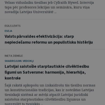
Velsas viduslaiku tiesības jeb Cyfraith Hywel. Intervija
tapa pēc profesores lekcijas un semināra, kuru viņa
novadīja Latvijas Universitātē ...
EGILS LEVITS
ESEJA
Valsts pārvaldes efektivizācija: starp
nepieciešamu reformu un populistisku histēriju
INETA ZIEMELE
SKAIDROJUMI. VIEDOKĻI
Latvijai saistošie starptautiskie cilvēktiesību
līgumi un Satversme: harmonija, hierarhija,
kontrole
Šajā rakstā apkopošu un izskaidrošu tās tiesību normas
un konstitucionālās tradīcijas, kas ir noteiktas Latvijas
tiesiskajā sistēmā ar mērķi atpazīt Latvijai juridiski
saistošus starptautiskos cilvēktiesību līgumus un
noregulēt to tiesiskās ...