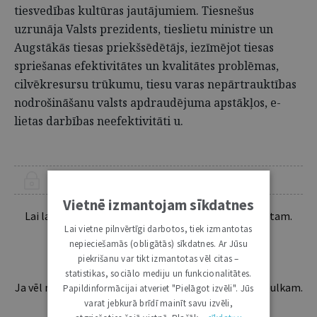
tiesvedības kultūras jautājumiem. Tiesnešus
uzrunāja Valsts prezidents, tieslietu ministre un
Augstākās tiesas priekšsēdētājs, iezīmējot tiesas
spriešanas efektivitātes un kvalitātes problēmas,
cilvēkresursu trūkumu, tiesu varas nepārtrauktības
nodrošināšanu valsts apdraudējuma apstākļos, e-
lietas darbības neefektivitāti u.
ŠIS RAKSTS PIEEJAMS “JURISTA VĀRDA” ABONENTIEM
Vietnē izmantojam sīkdatnes
Lai lasītu šo rakstu tālāk, Tev jābūt žurnāla abonentam.
Lai vietne pilnvērtīgi darbotos, tiek izmantotas
Esošos abonentus lūdzam autorizēties:
nepieciešamās (obligātās) sīkdatnes. Ar Jūsu
piekrišanu var tikt izmantotas vēl citas –
statistikas, sociālo mediju un funkcionalitātes.
Ja vēl neesi abonents, aicinām pievienoties lasītāju pulkam.
Papildinformācijai atveriet "Pielāgot izvēli". Jūs
Iegūsi tūlītēju piekļuvi digitālajam saturam!
varat jebkurā brīdī mainīt savu izvēli,