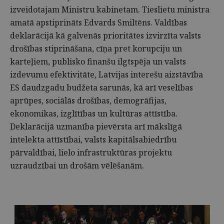
izveidotajam Ministru kabinetam. Tieslietu ministra
amatā apstiprināts Edvards Smiltēns. Valdības
deklarācijā kā galvenās prioritātes izvirzīta valsts
drošības stiprināšana, cīņa pret korupciju un
karteļiem, publisko finanšu ilgtspēja un valsts
izdevumu efektivitāte, Latvijas interešu aizstāvība
ES daudzgadu budžeta sarunās, kā arī veselības
aprūpes, sociālās drošības, demogrāfijas,
ekonomikas, izglītības un kultūras attīstība.
Deklarācijā uzmanība pievērsta arī mākslīgā
intelekta attīstībai, valsts kapitālsabiedrību
pārvaldībai, lielo infrastruktūras projektu
uzraudzībai un drošām vēlēšanām.