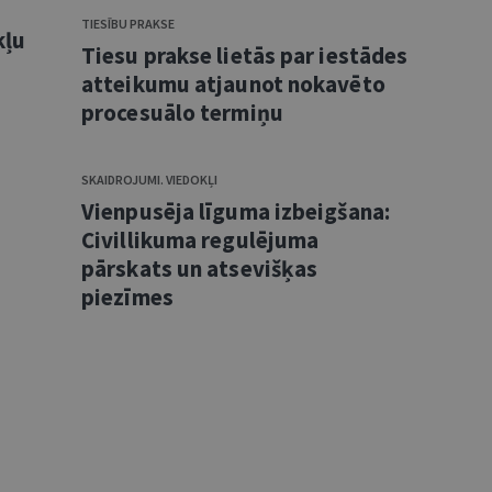
TIESĪBU PRAKSE
kļu
Tiesu prakse lietās par iestādes
atteikumu atjaunot nokavēto
procesuālo termiņu
SKAIDROJUMI. VIEDOKĻI
Vienpusēja līguma izbeigšana:
Civillikuma regulējuma
pārskats un atsevišķas
piezīmes