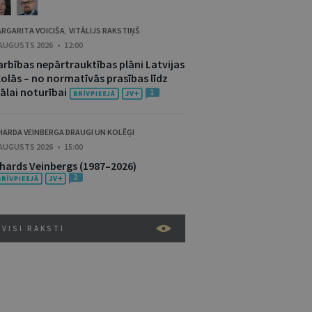
RGARITA VOICIŠA
VITĀLIJS RAKSTIŅŠ
,
 AUGUSTS 2026 • 12:00
arbības nepārtrauktības plāni Latvijas
kolās – no normatīvās prasības līdz
ālai noturībai
1
HARDA VEINBERGA DRAUGI UN KOLĒĢI
 AUGUSTS 2026 • 15:00
ihards Veinbergs (1987–2026)
2
VISI RAKSTI