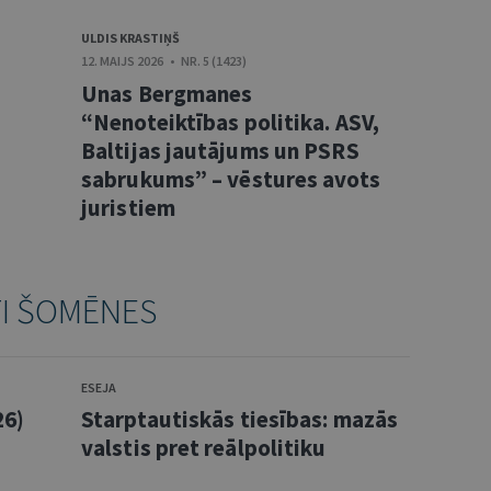
ULDIS KRASTIŅŠ
12. MAIJS 2026 • NR. 5 (1423)
Unas Bergmanes
“Nenoteiktības politika. ASV,
Baltijas jautājums un PSRS
sabrukums” – vēstures avots
juristiem
TI ŠOMĒNES
ESEJA
26)
Starptautiskās tiesības: mazās
valstis pret reālpolitiku