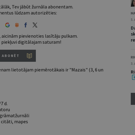
 tālāk, Tev jābūt žurnāla abonentam.
entus lūdzam autorizēties:
MA
5.
D
s
 aicinām pievienoties lasītāju pulkam.
re
u piekļuvi digitālajam saturam!
ABONĒT
RI
3.
nam lietotājam piemērotākais ir "Mazais" (3, 6 un
R
7 d.
utoru
e grāmatžurnāli
 citāti, mapes