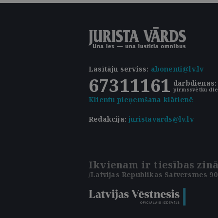
Lasītāju serviss
:
abonenti@lv.lv
67311161
darbdienās: 
pirmssvētku die
Klientu pieņemšana klātienē
Redakcija:
juristavards@lv.lv
Ikvienam ir tiesības zinā
/Latvijas Republikas Satversmes 90.