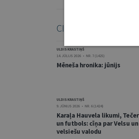
KOMENTĒŠANAS NOTEIKUMI
CITI ŠĪ AUTORA RAKS
ULDIS KRASTIŅŠ
14. JŪLIJS 2026 • NR. 7 (1425)
Mēneša hronika: jūnijs
ULDIS KRASTIŅŠ
9. JŪNIJS 2026 • NR. 6 (1424)
Karaļa Hauvela likumi, Teče
un futbols: cīņa par Velsu un
velsiešu valodu