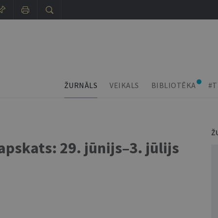
ŽURNĀLS
VEIKALS
BIBLIOTĒKA
#T
Ž
skats: 29. jūnijs–3. jūlijs