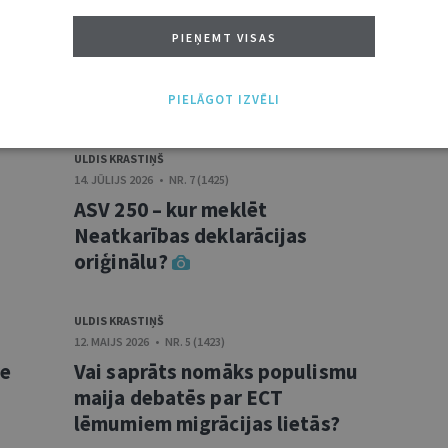
PIEŅEMT VISAS
TI /
VISI
PIELĀGOT IZVĒLI
ULDIS KRASTIŅŠ
14. JŪLIJS 2026 • NR. 7 (1425)
ASV 250 – kur meklēt
Neatkarības deklarācijas
oriģinālu?
ULDIS KRASTIŅŠ
12. MAIJS 2026 • NR. 5 (1423)
re
Vai saprāts nomāks populismu
maija debatēs par ECT
lēmumiem migrācijas lietās?