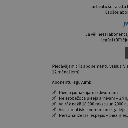
Lai lasītu šo rakstu
Esošos abon
Ja vēl neesi abonents,
Iegūsi tūlītēj
Piedāvājam trīs abonementu veidus. Vie
12 mēnešiem).
Abonentu ieguvumi:
Pieeja jaunākajam izdevumam
Neierobežota pieeja arhīvam – 24 h/
Vairāk nekā 18 000 rakstu un 2000 a
Visi tematiskie numuri un ikgadēji
Personalizētās iespējas – piezīmes,