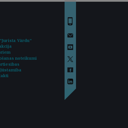
"Jurista Vārdu"
kcija
oriem
ošanas noteikumi
rtiesības
kļūstamība
akti