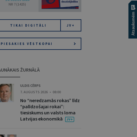
NR 7 (1425)
TIKAI DIGITĀLI
JV+
PIESAKIES VĒSTKOPAI
AUNĀKAIS ŽURNĀLĀ
ULDIS CĒRPS
7. AUGUSTS 2026 • 08:00
No “neredzamās rokas” līdz
“palīdzošajai rokai”:
tiesiskums un valsts loma
Latvijas ekonomikā