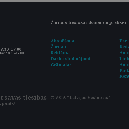
Žurnāls tiesiskai domai un praksei
Abonēšana
Par 
Žurnāli
Reda
8.30–17.00
Reklāma
Aut
nās: 8.30–15.00
Darba sludinājumi
Liet
Grāmatas
Auto
Pie
Kont
t savas tiesības
© VSIA "Latvijas Vēstnesis"
 pants/