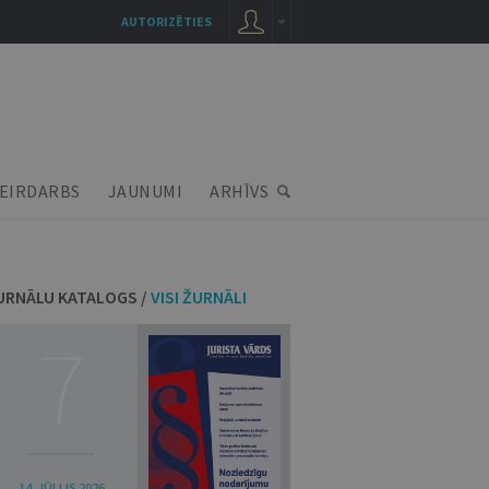
AUTORIZĒTIES
EIRDARBS
JAUNUMI
ARHĪVS
URNĀLU KATALOGS /
VISI ŽURNĀLI
7
14. JŪLIJS 2026