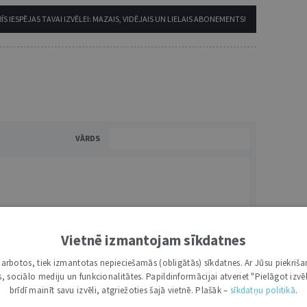
ĪS IESPĒJAS TAVAI IZVĒLEI: MAZAIS, VIDĒJAIS UN LIELAIS ABONEMENTS!
VĀRDS
Vietnē izmantojam sīkdatnes
i darbotos, tiek izmantotas nepieciešamās (obligātās) sīkdatnes. Ar Jūsu piekriša
kas, sociālo mediju un funkcionalitātes. Papildinformācijai atveriet "Pielāgot izvēl
NĀKT:
PIEVIENOT
brīdī mainīt savu izvēli, atgriežoties šajā vietnē. Plašāk –
sīkdatņu politikā
.