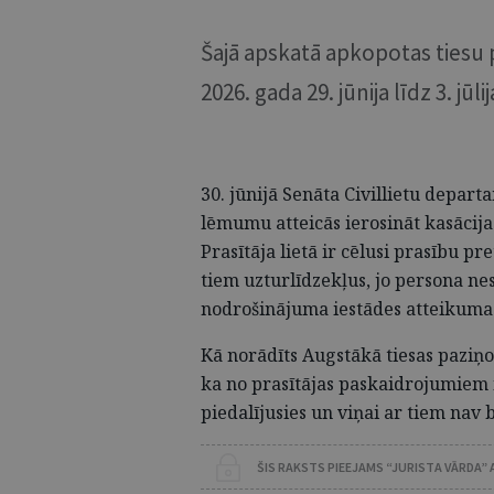
Šajā apskatā apkopotas tiesu 
2026. gada 29. jūnija līdz 3. jūli
30. jūnijā Senāta Civillietu depart
lēmumu atteicās ierosināt kasācija
Prasītāja lietā ir cēlusi prasību 
tiem uzturlīdzekļus, jo persona ne
nodrošinājuma iestādes atteikuma
Kā norādīts Augstākā tiesas paziņoj
ka no prasītājas paskaidrojumiem i
piedalījusies un viņai ar tiem nav b
ŠIS RAKSTS PIEEJAMS “JURISTA VĀRDA”