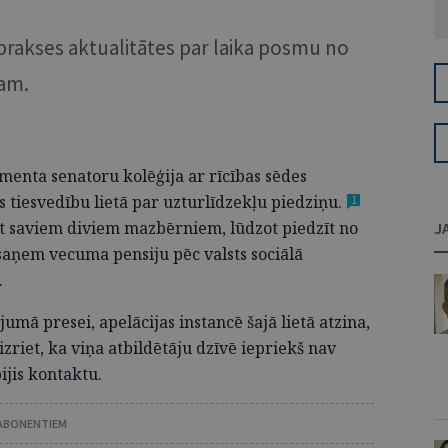
prakses aktualitātes par laika posmu no
jam.
amenta senatoru kolēģija ar rīcības sēdes
s tiesvedību lietā par uzturlīdzekļu
piedziņu.
1
pret saviem diviem mazbērniem, lūdzot piedzīt no
J
saņem vecuma pensiju pēc valsts sociālā
.
umā presei, apelācijas instancē šajā lietā atzina,
zriet, ka viņa atbildētāju dzīvē iepriekš nav
ijis kontaktu.
 ABONENTIEM