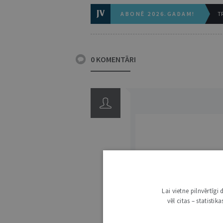
ABONĒ 2026.GADAM!
TR
0 KOMENTĀRI
3000
Lai vietne pilnvērtīg
vēl citas – statisti
IE