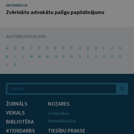
INFORMĀCIJA
Zvērinātu advokātu palīgu papildinājums
AUTORU KATALOGS
A
Ā
B
C
Č
D
E
Ē
F
G
Ģ
H
I
J
K
Ķ
L
Ļ
M
N
Ņ
O
P
R
S
Š
T
U
Ū
V
Z
Ž
ŽURNĀLS
NOZARES
VEIKALS
Civiltiesības
BIBLIOTĒKA
Krimināltiesības
#TEIRDARBS
TIESĪBU PRAKSE