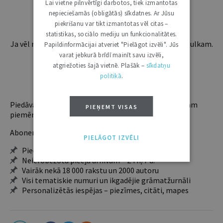
Esošos abonentus lūdzam autorizēties:
Lai vietne pilnvērtīgi darbotos, tiek izmantotas
nepieciešamās (obligātās) sīkdatnes. Ar Jūsu
piekrišanu var tikt izmantotas vēl citas –
statistikas, sociālo mediju un funkcionalitātes.
Ja vēl neesi abonents, aicinām pievienoties lasītāju pulkam.
Papildinformācijai atveriet "Pielāgot izvēli". Jūs
Iegūsi tūlītēju piekļuvi digitālajam saturam!
varat jebkurā brīdī mainīt savu izvēli,
atgriežoties šajā vietnē. Plašāk –
sīkdatņu
politikā
.
ABONĒT
Piedāvājam trīs abonementu veidus. Vienam lietotājam
PIEŅEMT VISAS
piemērotākais ir "Mazais" (3, 6 un 12 mēnešiem).
Abonentu ieguvumi:
PIELĀGOT IZVĒLI
Pieeja jaunākajam izdevumam
Neierobežota pieeja arhīvam – 24 h/7 d.
Vairāk nekā 18 000 rakstu un 2000 autoru
Visi tematiskie numuri un ikgadējie grāmatžurnāli
Personalizētās iespējas – piezīmes, citāti, mapes