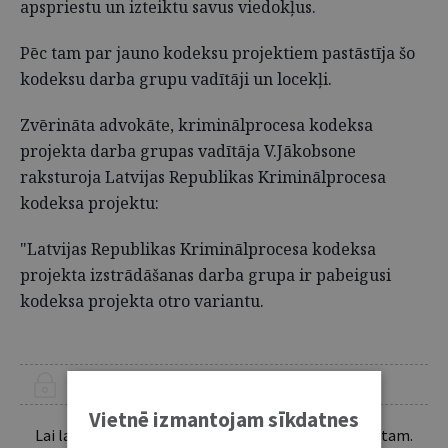
apspriestu un izteiktu savus viedokļus.
Pēc tam par jauno kodeksu projektiem pastāstīja šo
kodeksu darba grupu vadītāji un locekļi.
Zvērināta advokāte, kriminālprocesa kodeksa
projekta darba grupas vadītāja V.Jākobsone
raksturoja Latvijas Republikas Kriminālprocesa
kodeksa projektu:
"Latvijas Republikas Kriminālprocesa kodeksa
projekta izstrādāšanas darba grupa ir pabeigusi
kodeksa projekta otro variantu.
ŠIS RAKSTS PIEEJAMS “JURISTA VĀRDA” ABONENTIEM
Vietnē izmantojam sīkdatnes
Lai lasītu šo rakstu tālāk, Tev jābūt žurnāla abonentam.