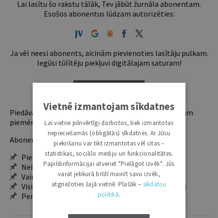
Lai lasītu šo rakstu tālāk, Tev jābūt žurnāla abonentam.
Esošos abonentus lūdzam autorizēties:
Ja vēl neesi abonents, aicinām pievienoties lasītāju pulkam.
Iegūsi tūlītēju piekļuvi digitālajam saturam!
ABONĒT
Vietnē izmantojam sīkdatnes
Piedāvājam trīs abonementu veidus. Vienam lietotājam
piemērotākais ir "Mazais" (3, 6 un 12 mēnešiem).
Lai vietne pilnvērtīgi darbotos, tiek izmantotas
nepieciešamās (obligātās) sīkdatnes. Ar Jūsu
Abonentu ieguvumi:
piekrišanu var tikt izmantotas vēl citas –
statistikas, sociālo mediju un funkcionalitātes.
Pieeja jaunākajam izdevumam
Papildinformācijai atveriet "Pielāgot izvēli". Jūs
Neierobežota pieeja arhīvam – 24 h/7 d.
varat jebkurā brīdī mainīt savu izvēli,
Vairāk nekā 18 000 rakstu un 2000 autoru
atgriežoties šajā vietnē. Plašāk –
sīkdatņu
Visi tematiskie numuri un ikgadējie grāmatžurnāli
politikā
.
Personalizētās iespējas – piezīmes, citāti, mapes