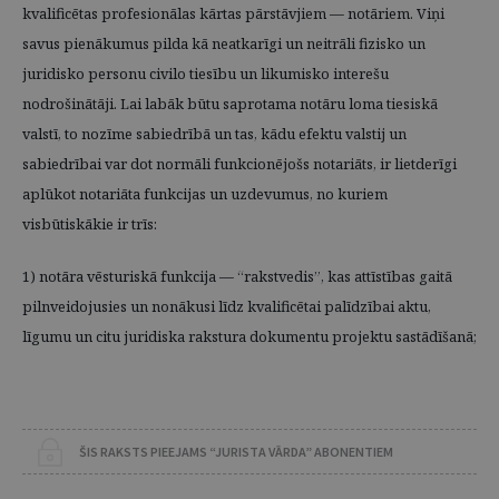
kvalificētas profesionālas kārtas pārstāvjiem — notāriem. Viņi
savus pienākumus pilda kā neatkarīgi un neitrāli fizisko un
juridisko personu civilo tiesību un likumisko interešu
nodrošinātāji. Lai labāk būtu saprotama notāru loma tiesiskā
valstī, to nozīme sabiedrībā un tas, kādu efektu valstij un
sabiedrībai var dot normāli funkcionējošs notariāts, ir lietderīgi
aplūkot notariāta funkcijas un uzdevumus, no kuriem
visbūtiskākie ir trīs:
1) notāra vēsturiskā funkcija — “rakstvedis”, kas attīstības gaitā
pilnveidojusies un nonākusi līdz kvalificētai palīdzībai aktu,
līgumu un citu juridiska rakstura dokumentu projektu sastādīšanā;
ŠIS RAKSTS PIEEJAMS “JURISTA VĀRDA” ABONENTIEM