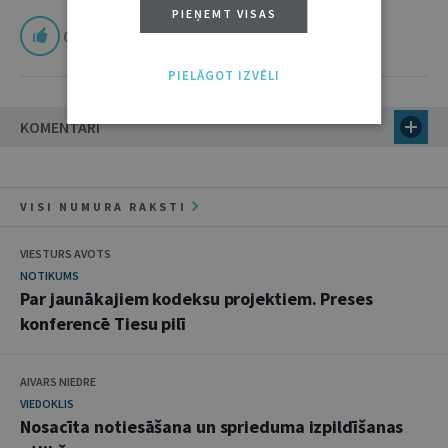
PIEŅEMT VISAS
0
PIELĀGOT IZVĒLI
KOMENTĀRI
VISI NUMURA RAKSTI
VIESTURS AVOTS
NOTIKUMS
Par jaunākajiem kodeksu projektiem. Preses
konferencē Tiesu pilī
AIVARS NIEDRE
VIEDOKLIS
Nosacīta notiesāšana un sprieduma izpildīšanas