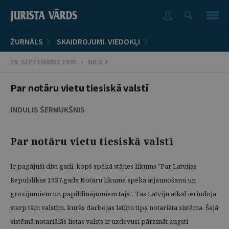
ŽURNĀLS
SKAIDROJUMI. VIEDOKĻI
19. SEPTEMBRIS 1995 • NR.8
Par notāru vietu tiesiskā valstī
INDULIS ŠERMUKŠNIS
Par notāru vietu tiesiskā valstī
Ir pagājuši divi gadi, kopš spēkā stājies likums "Par Latvijas
Republikas 1937.gada Notāru likuma spēka atjaunošanu un
grozījumiem un papildinājumiem tajā". Tas Latviju atkal ierindoja
starp tām valstīm, kurās darbojas latīņu tipa notariāta sistēma. Šajā
sistēmā notariālās lietas valsts ir uzdevusi pārzināt augsti