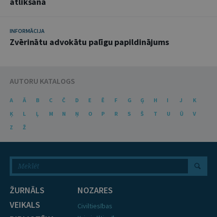
atlikšana
INFORMĀCIJA
Zvērinātu advokātu palīgu papildinājums
AUTORU KATALOGS
A
Ā
B
C
Č
D
E
Ē
F
G
Ģ
H
I
J
K
Ķ
L
Ļ
M
N
Ņ
O
P
R
S
Š
T
U
Ū
V
Z
Ž
ŽURNĀLS
NOZARES
VEIKALS
Civiltiesības