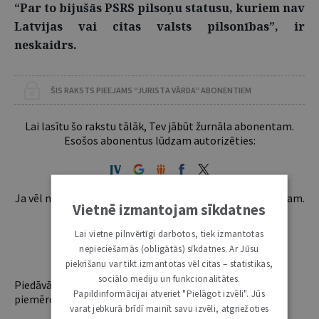
“Par to bijušās PSRS pilsoņu statusu, kuriem nav
Latvijas vai citas valsts pilsonības”, ir
neskaidrs.
ŠIS RAKSTS PIEEJAMS “JURISTA VĀRDA” ABONENTIEM
Lai lasītu šo rakstu tālāk, Tev jābūt žurnāla abonentam.
Esošos abonentus lūdzam autorizēties:
Ja vēl neesi abonents, aicinām pievienoties lasītāju pulkam.
Vietnē izmantojam sīkdatnes
Iegūsi tūlītēju piekļuvi digitālajam saturam!
Lai vietne pilnvērtīgi darbotos, tiek izmantotas
nepieciešamās (obligātās) sīkdatnes. Ar Jūsu
ABONĒT
piekrišanu var tikt izmantotas vēl citas – statistikas,
sociālo mediju un funkcionalitātes.
Piedāvājam trīs abonementu veidus. Vienam lietotājam
Papildinformācijai atveriet "Pielāgot izvēli". Jūs
piemērotākais ir "Mazais" (3, 6 un 12 mēnešiem).
varat jebkurā brīdī mainīt savu izvēli, atgriežoties