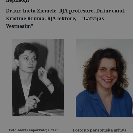
nepilsoņi
Dr.iur. Ineta Ziemele, RJA profesore, Dr.iur.cand.
Kristīne Krūma, RJA lektore, – “Latvijas
Vēstnesim”
Foto: no personiskā arhīva
Foto: Māris Kaparkalējs, “LV”