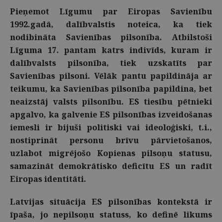
Pieņemot Līgumu par Eiropas Savienību
1992.gadā, dalībvalstis noteica, ka tiek
nodibināta Savienības pilsonība. Atbilstoši
Līguma 17. pantam katrs indivīds, kuram ir
dalībvalsts pilsonība, tiek uzskatīts par
Savienības pilsoni. Vēlāk pantu papildināja ar
teikumu, ka Savienības pilsonība papildina, bet
neaizstāj valsts pilsonību. ES tiesību pētnieki
apgalvo, ka galvenie ES pilsonības izveidošanas
iemesli ir bijuši politiski vai ideoloģiski, t.i.,
nostiprināt personu brīvu pārvietošanos,
uzlabot migrējošo Kopienas pilsoņu statusu,
samazināt demokrātisko deficītu ES un radīt
Eiropas identitāti.
Latvijas situācija ES pilsonības kontekstā ir
īpaša, jo nepilsoņu statuss, ko definē likums