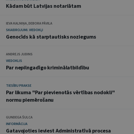
Kādam būt Latvijas notariātam
IEVA KALNIŅA, DEBORA PĀVILA
SKAIDROJUMI. VIEDOKĻI
Genocīds kā starptautisks noziegums
ANDREJS JUDINS
VIEDOKLIS
Par nepilngadīgo kriminālatbildību
TIESĪBU PRAKSE
Par likuma "Par pievienotās vērtības nodokli"
normu piemērošanu
GUNDEGA ŠULCA
INFORMĀCIJA
Gatavojoties ieviest Administratīvā procesa