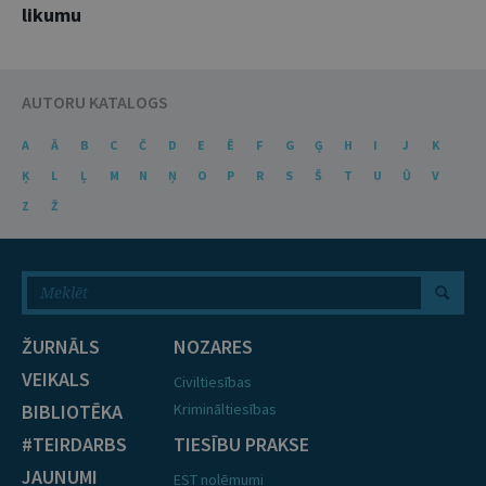
likumu
AUTORU KATALOGS
A
Ā
B
C
Č
D
E
Ē
F
G
Ģ
H
I
J
K
Ķ
L
Ļ
M
N
Ņ
O
P
R
S
Š
T
U
Ū
V
Z
Ž
ŽURNĀLS
NOZARES
VEIKALS
Civiltiesības
BIBLIOTĒKA
Krimināltiesības
#TEIRDARBS
TIESĪBU PRAKSE
JAUNUMI
EST nolēmumi