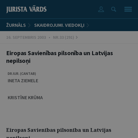
ŽURNĀLS
SKAIDROJUMI. VIEDOKĻI
16. SEPTEMBRIS 2003 • NR.33 (291)
Eiropas Savienības pilsonība un Latvijas
nepilsoņi
DR.IUR. (CANTAB)
INETA ZIEMELE
KRISTĪNE KRŪMA
Eiropas Savienības pilsonība un Latvijas