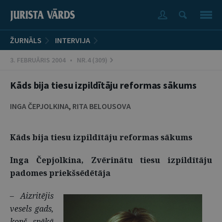
ŽURNĀLS
INTERVIJA
3. FEBRUĀRIS 2004 • NR.4 (309)
Kāds bija tiesu izpildītāju reformas sākums
INGA ČEPJOLKINA
,
RITA BELOUSOVA
Kāds bija tiesu izpildītāju reformas sākums
Inga Čepjolkina, Zvērinātu tiesu izpildītāju
padomes priekšsēdētāja
–
Aizritējis
vesels gads,
kopš spēkā