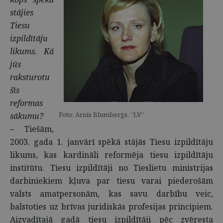
stājies
Tiesu
izpildītāju
likums. Kā
jūs
raksturotu
šīs
reformas
Foto: Arnis Blumbergs, “LV”
sākumu?
–
Tiešām,
2003. gada 1. janvārī spēkā stājās Tiesu izpildītāju
likums, kas kardināli reformēja tiesu izpildītāju
institūtu. Tiesu izpildītāji no Tieslietu ministrijas
darbiniekiem kļuva par tiesu varai piederošām
valsts amatpersonām, kas savu darbību veic,
balstoties uz brīvas juridiskās profesijas principiem.
Aizvadītajā gadā tiesu izpildītāji pēc zvēresta