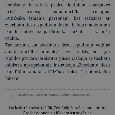
nodošanas ir sākuši praksi, iedibinot svarīgākos
brīvās profesijas pamatdarbības principus.
Būtiskākā izmaiņa personām, kas saskaras ar
zvērinātu tiesu izpildītāju darbu, ir fakts: nolēmumu
izpilde notiek uz parādnieka, dažkārt – uz pušu
rēķina.
Tas nozīmē, ka zvērinātu tiesu izpildītāju veiktās
amata darbības apmaksā nevis valsts, bet gan
izpildes procesā iesaistītās puses saskaņā ar tieslietu
ministra apstiprinātajā instrukcijā „Zvērinātu tiesu
izpildītāju amata atlīdzības takses” noteiktajām
taksēm.
ŠIS RAKSTS PIEEJAMS “JURISTA VĀRDA” ABONENTIEM
Lai lasītu šo rakstu tālāk, Tev jābūt žurnāla abonentam.
Esošos abonentus lūdzam autorizēties: