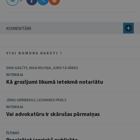
KOMENTĀRI
VISI NUMURA RAKSTI
DINA GAILĪTE, INGA MUCIŅA, JURISTA VĀRDS
INTERVIJA
Kā grozījumi likumā ietekmē notariātu
JĀNIS GRĪNBERGS, LEONARDS PĀVILS
INTERVIJA
Vai advokatūru ir skārušas pārmaiņas
ĪSZIŅAS
Precizējot iepriekš publicēto