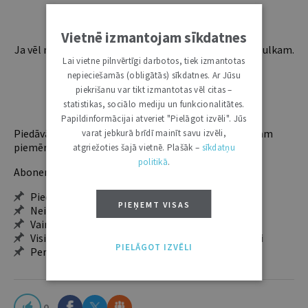
Vietnē izmantojam sīkdatnes
Ja vēl neesi abonents, aicinām pievienoties lasītāju pulkam.
Lai vietne pilnvērtīgi darbotos, tiek izmantotas
Iegūsi tūlītēju piekļuvi digitālajam saturam!
nepieciešamās (obligātās) sīkdatnes. Ar Jūsu
piekrišanu var tikt izmantotas vēl citas –
ABONĒT
statistikas, sociālo mediju un funkcionalitātes.
Papildinformācijai atveriet "Pielāgot izvēli". Jūs
Piedāvājam trīs abonementu veidus. Vienam lietotājam
varat jebkurā brīdī mainīt savu izvēli,
piemērotākais ir "Mazais" (3, 6 un 12 mēnešiem).
atgriežoties šajā vietnē. Plašāk –
sīkdatņu
politikā
.
Abonentu ieguvumi:
Pieeja jaunākajam izdevumam
PIEŅEMT VISAS
Neierobežota pieeja arhīvam – 24 h/7 d.
Vairāk nekā 18 000 rakstu un 2000 autoru
Visi tematiskie numuri un ikgadējie grāmatžurnāli
PIELĀGOT IZVĒLI
Personalizētās iespējas – piezīmes, citāti, mapes
0