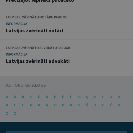
LATVIJAS ZVĒRINĀTU NOTĀRU PADOME
INFORMĀCIJA
Latvijas zvērināti notāri
LATVIJAS ZVĒRINĀTU ADVOKĀTU PADOME
INFORMĀCIJA
Latvijas zvērināti advokāti
AUTORU KATALOGS
A
Ā
B
C
Č
D
E
Ē
F
G
Ģ
H
I
J
K
Ķ
L
Ļ
M
N
Ņ
O
P
R
S
Š
T
U
Ū
V
Z
Ž