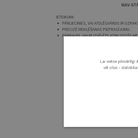
NAV AT
IETEIKUMI:
PĀRLIECINIES, VAI ATSLĒGVĀRDS IR UZRAKS
PRECIZĒ MEKLĒŠANAS PIEPRASĪJUMU.
PĀRBAUDI, VAI IR IZVĒLĒTS ATBILSTOŠS 
Lai vietne pilnvērtīg
vēl citas – statisti