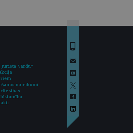
"Jurista Vārdu"
kcija
oriem
ošanas noteikumi
rtiesības
kļūstamība
akti