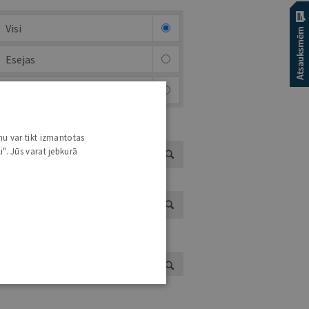
Visi
Esejas
Brīvais mikrofons (arhīvs)
EJAS AUTORI
nu var tikt izmantotas
i". Jūs varat jebkurā
ĪVĀ MIKROFONA AUTORI
UTORS