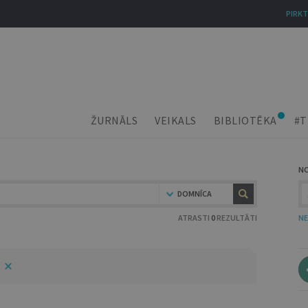
PIRKT
ŽURNĀLS
VEIKALS
BIBLIOTĒKA
#T
N
DOMNĪCA
ATRASTI
0
REZULTĀTI
NE
5