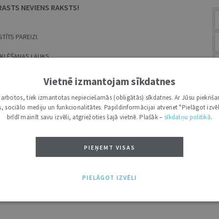
RASTS NEVIENS RAKSTS!
TĪTS PAREIZI.
MEKLĒŠANAS LAUKS.
Vietnē izmantojam sīkdatnes
ES
i darbotos, tiek izmantotas nepieciešamās (obligātās) sīkdatnes. Ar Jūsu piekriša
kas, sociālo mediju un funkcionalitātes. Papildinformācijai atveriet "Pielāgot izvēl
brīdī mainīt savu izvēli, atgriežoties šajā vietnē. Plašāk –
sīkdatņu politikā
.
BR
PIEŅEMT VISAS
A
PIELĀGOT IZVĒLI