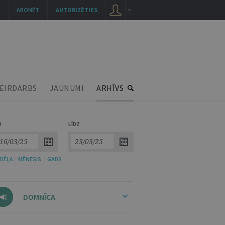
ABONĒT
AUTORIZĒTIES
EIRDARBS
JAUNUMI
ARHĪVS
O
LĪDZ
DĒĻA
/
MĒNESIS
/
GADS
DOMNĪCA