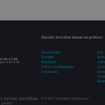
Žurnāls tiesiskai domai un praksei
Abonēšana
Par 
Žurnāli
Reda
8.30–17.00
Reklāma
Aut
nās: 8.30–15.00
Darba sludinājumi
Liet
Grāmatas
Auto
Pie
Kont
t savas tiesības
© VSIA "Latvijas Vēstnesis"
 pants/