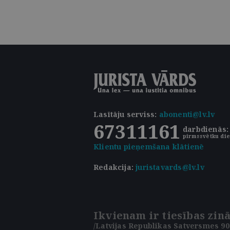
Lasītāju serviss
:
abonenti@lv.lv
67311161
darbdienās: 
pirmssvētku die
Klientu pieņemšana klātienē
Redakcija:
juristavards@lv.lv
Ikvienam ir tiesības zinā
/Latvijas Republikas Satversmes 90.