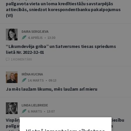
palīgavota vieta un loma kredītiestāžu savstarpējās
attiecībās, sniedzot korespondentbanku pakalpojumus
(VI)
DAIRA SERGEJEVA
4. APRĪLIS • 13:30
“Likumdevēja griba” un Satversmes tiesas spriedums
lietā Nr. 2022-32-01
1 KOMENTĀRI
IRĒNA KUCINA
14. MARTS • 09:13
Ja mēs laužam likumu, mēs laužam arī mieru
LINDA LIELBRIEDE
6. MARTS • 13:07
Vispārpieņemtās starptautiskās banku prakses kā tiesību
palīgavota vieta un loma kredītiestāžu savstarpējās