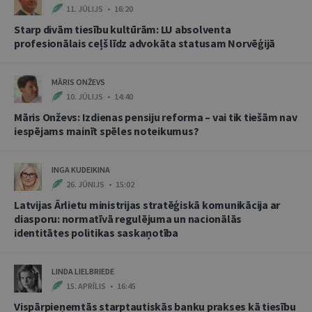
11. JŪLIJS • 16:20
Starp divām tiesību kultūrām: LU absolventa
profesionālais ceļš līdz advokāta statusam Norvēģijā
MĀRIS ONŽEVS
10. JŪLIJS • 14:40
Māris Onževs: Izdienas pensiju reforma – vai tik tiešām nav
iespējams mainīt spēles noteikumus?
INGA KUDEIKINA
26. JŪNIJS • 15:02
Latvijas Ārlietu ministrijas stratēģiskā komunikācija ar
diasporu: normatīvā regulējuma un nacionālās
identitātes politikas saskaņotība
LINDA LIELBRIEDE
15. APRĪLIS • 16:45
Vispārpieņemtās starptautiskās banku prakses kā tiesību