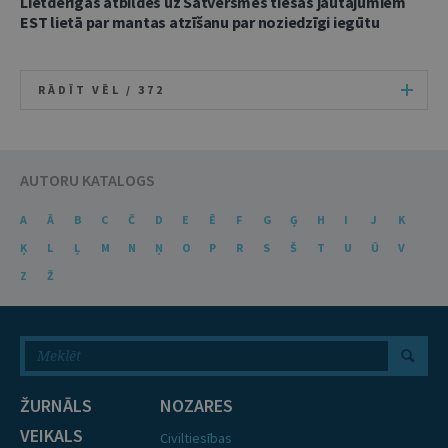
Lietderīgas atbildes uz Satversmes tiesas jautājumiem
EST lietā par mantas atzīšanu par noziedzīgi iegūtu
RĀDĪT VĒL /
372
AUTORU KATALOGS
A
Ā
B
C
Č
D
E
Ē
F
G
Ģ
H
I
J
K
Ķ
L
Ļ
M
N
Ņ
O
P
R
S
Š
T
U
Ū
V
Z
Ž
ŽURNĀLS
NOZARES
VEIKALS
Civiltiesības