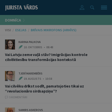
DOMNĪCA
VISI
/
ESEJAS
/
BRĪVAIS MIKROFONS (ARHĪVS)
KARINA PALKOVA
10. OKTOBRIS • 08:48
Vai Latvju zeme vaļā stāv? Imigrācijas kontrole
cilvēktiesību transformācijas kontekstā
TJERĪ MAREMBĒRS
19. AUGUSTS • 10:58
Vai cilvēku drīkst sodīt, pamatojoties tikai uz
“revolucionāro sirdsapziņu”?
5 KOMENTĀRI
SAMIRS ASKEROVS