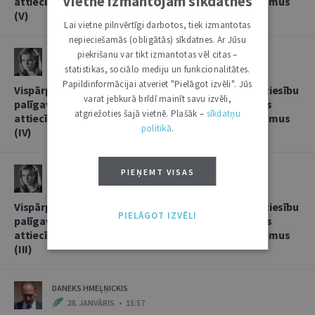
Vietnē izmantojam sīkdatnes
attiecībās, sniedzot korespondentbanku pakalpojumus
(V)
Lai vietne pilnvērtīgi darbotos, tiek izmantotas
nepieciešamās (obligātās) sīkdatnes. Ar Jūsu
piekrišanu var tikt izmantotas vēl citas –
LINDA LIELBRIEDE
statistikas, sociālo mediju un funkcionalitātes.
20. FEBRUĀRIS • 11:13
Papildinformācijai atveriet "Pielāgot izvēli". Jūs
Vispārpieņemtās starptautiskās banku prakses kā tiesību
varat jebkurā brīdī mainīt savu izvēli,
palīgavota vieta un loma kredītiestāžu savstarpējās
atgriežoties šajā vietnē. Plašāk –
sīkdatņu
attiecībās, sniedzot korespondentbanku pakalpojumus
politikā
.
(IV)
LINDA LIELBRIEDE
PIEŅEMT VISAS
4. FEBRUĀRIS • 17:53
Vispārpieņemtās starptautiskās banku prakses kā tiesību
PIELĀGOT IZVĒLI
palīgavota vieta un loma kredītiestāžu savstarpējās
attiecībās, sniedzot korespondentbanku pakalpojumus
(III)
DANEKS HMEĻŅICKIS
28. JANVĀRIS • 15:57