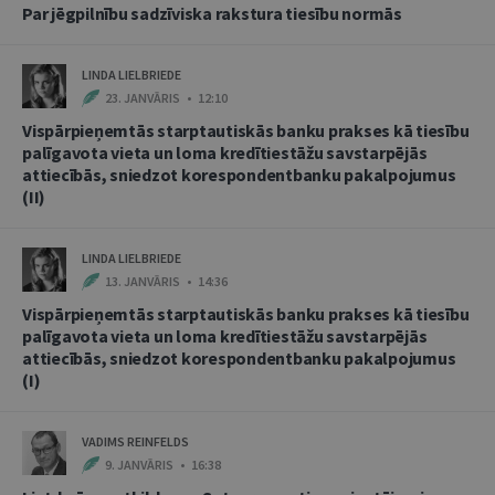
Par jēgpilnību sadzīviska rakstura tiesību normās
LINDA LIELBRIEDE
23. JANVĀRIS • 12:10
Vispārpieņemtās starptautiskās banku prakses kā tiesību
palīgavota vieta un loma kredītiestāžu savstarpējās
attiecībās, sniedzot korespondentbanku pakalpojumus
(II)
LINDA LIELBRIEDE
13. JANVĀRIS • 14:36
Vispārpieņemtās starptautiskās banku prakses kā tiesību
palīgavota vieta un loma kredītiestāžu savstarpējās
attiecībās, sniedzot korespondentbanku pakalpojumus
(I)
VADIMS REINFELDS
9. JANVĀRIS • 16:38