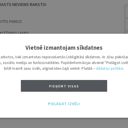
RASTS NEVIENS RAKSTS!
TĪTS PAREIZI.
MEKLĒŠANAS LAUKS.
Vietnē izmantojam sīkdatnes
ES
i darbotos, tiek izmantotas nepieciešamās (obligātās) sīkdatnes. Ar Jūsu piekriša
kas, sociālo mediju un funkcionalitātes. Papildinformācijai atveriet "Pielāgot izvēl
brīdī mainīt savu izvēli, atgriežoties šajā vietnē. Plašāk –
sīkdatņu politikā
.
BR
PIEŅEMT VISAS
A
PIELĀGOT IZVĒLI