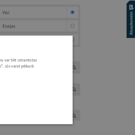
Visi
Esejas
Brīvais mikrofons (arhīvs)
EJAS AUTORI
nu var tikt izmantotas
i". Jūs varat jebkurā
ĪVĀ MIKROFONA AUTORI
UTORS