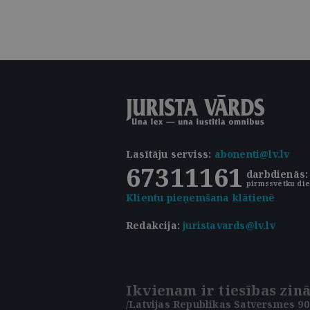
Lasītāju serviss
:
abonenti@lv.lv
67311161
darbdienās: 
pirmssvētku die
Klientu pieņemšana klātienē
Redakcija:
juristavards@lv.lv
Ikvienam ir tiesības zinā
/Latvijas Republikas Satversmes 90.