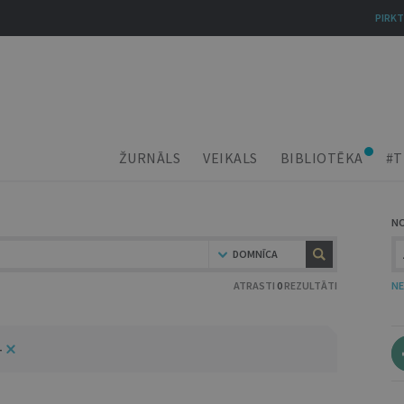
PIRKT
ŽURNĀLS
VEIKALS
BIBLIOTĒKA
#T
N
DOMNĪCA
ATRASTI
0
REZULTĀTI
NE
4