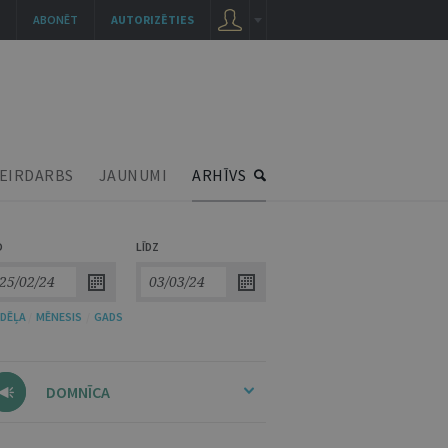
ABONĒT
AUTORIZĒTIES
EIRDARBS
JAUNUMI
ARHĪVS
O
LĪDZ
DĒĻA
/
MĒNESIS
/
GADS
DOMNĪCA