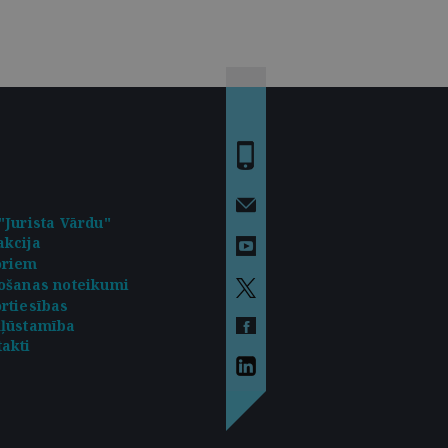
"Jurista Vārdu"
kcija
oriem
ošanas noteikumi
rtiesības
kļūstamība
akti