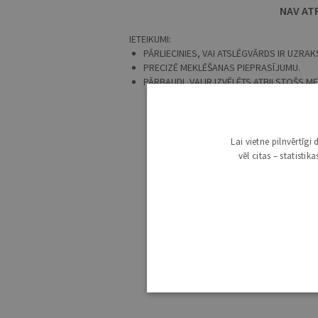
NAV AT
IETEIKUMI:
PĀRLIECINIES, VAI ATSLĒGVĀRDS IR UZRAKS
PRECIZĒ MEKLĒŠANAS PIEPRASĪJUMU.
PĀRBAUDI, VAI IR IZVĒLĒTS ATBILSTOŠS 
Lai vietne pilnvērtīg
vēl citas – statisti