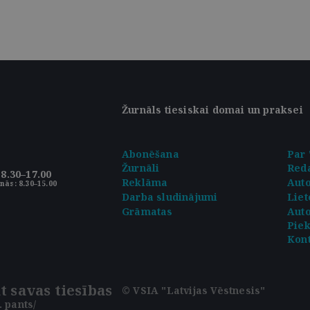
Žurnāls tiesiskai domai un praksei
Abonēšana
Par 
Žurnāli
Reda
8.30–17.00
Reklāma
Aut
nās: 8.30–15.00
Darba sludinājumi
Liet
Grāmatas
Auto
Pie
Kont
t savas tiesības
© VSIA "Latvijas Vēstnesis"
 pants/