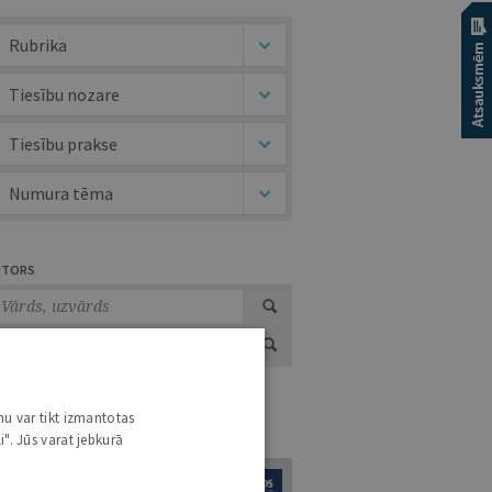
Rubrika
Tiesību nozare
Tiesību prakse
Numura tēma
UTORS
nu var tikt izmantotas
URNĀLU KATALOGS /
VISI ŽURNĀLI
i". Jūs varat jebkurā