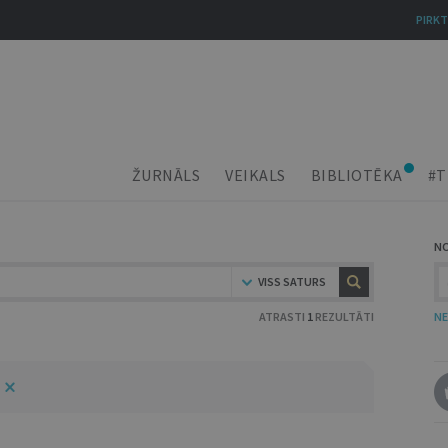
PIRKT
ŽURNĀLS
VEIKALS
BIBLIOTĒKA
#T
N
VISS SATURS
ATRASTI
1
REZULTĀTI
NE