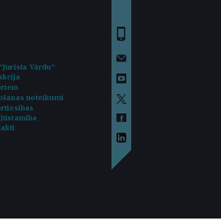
"Jurista Vārdu"
kcija
oriem
ošanas noteikumi
rtiesības
kļūstamība
akti