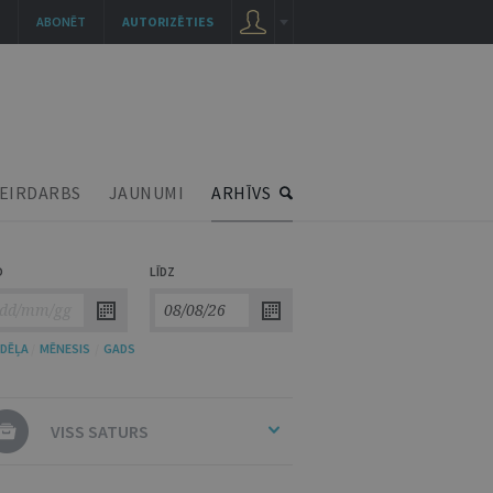
ABONĒT
AUTORIZĒTIES
EIRDARBS
JAUNUMI
ARHĪVS
O
LĪDZ
DĒĻA
/
MĒNESIS
/
GADS
VISS SATURS