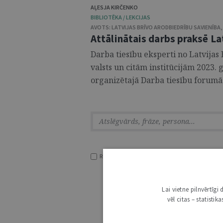
AĻESJA KIRČENKO
BIBLIOTĒKA / LEKCIJAS
AVOTS:
LATVIJAS BRĪVO ARODBIEDRĪBU SAVIENĪBA
,
Attālinātais darbs praksē La
Darba tiesību eksperti no Latvijas
valsts un citām institūcijām 2023.
organizētajā Darba tiesību forumā. 
RĀDĪT TIKAI VIRSRAKSTUS
Lai vietne pilnvērtīg
vēl citas – statisti