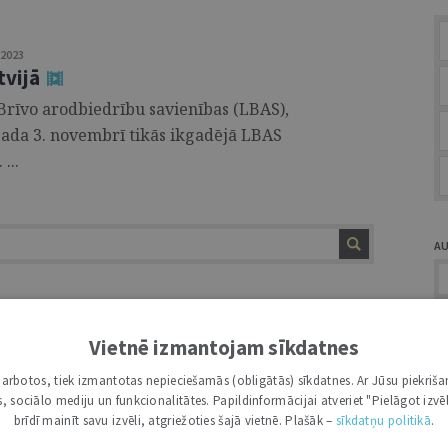
2023
tvijā
 Brīvo arodbiedrību savienības (LBAS),
 gada 3. novembrī tikās ikgadējā LBAS
...
A
Vietnē izmantojam sīkdatnes
i darbotos, tiek izmantotas nepieciešamās (obligātās) sīkdatnes. Ar Jūsu piekriša
Ž
kas, sociālo mediju un funkcionalitātes. Papildinformācijai atveriet "Pielāgot izvēl
brīdī mainīt savu izvēli, atgriežoties šajā vietnē. Plašāk –
sīkdatņu politikā
.