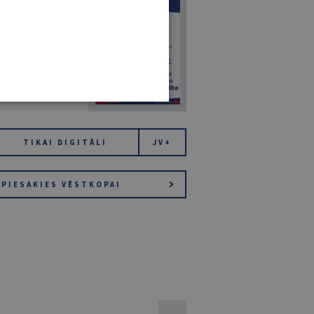
7
14. JŪLIJS 2026
NR 7 (1425)
TIKAI DIGITĀLI
JV+
PIESAKIES VĒSTKOPAI