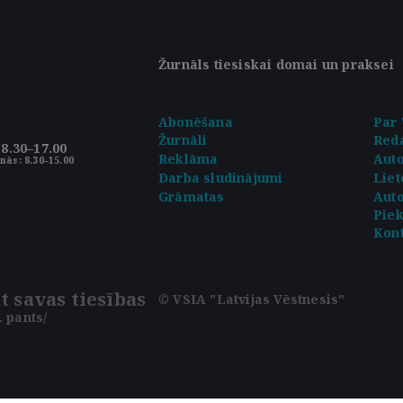
Žurnāls tiesiskai domai un praksei
Abonēšana
Par 
Žurnāli
Reda
8.30–17.00
Reklāma
Aut
nās: 8.30–15.00
Darba sludinājumi
Liet
Grāmatas
Auto
Pie
Kont
t savas tiesības
© VSIA "Latvijas Vēstnesis"
 pants/