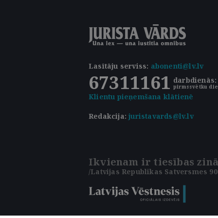
Lasītāju serviss
:
abonenti@lv.lv
67311161
darbdienās: 
pirmssvētku die
Klientu pieņemšana klātienē
Redakcija:
juristavards@lv.lv
Ikvienam ir tiesības zinā
/Latvijas Republikas Satversmes 90.