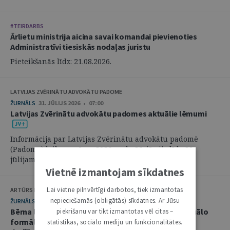
#TEIRDARBS
Ārlietu ministrija aicina savai komandai pievienoties
Administratīvi tiesiskās nodaļas juristu
Pieteikšanās līdz: 21.08.2026.
LATVIJAS ZVĒRINĀTU ADVOKĀTU PADOME
ŽURNĀLS
31. JŪLIJS 2026 • 07:00
Latvijas Zvērinātu advokātu padomes aktuālie lēmumi
Informācija par Latvijas Zvērinātu advokātu padomē
(Padome) laikposmā no 2026. gada 25. jūnija līdz 28.
jūlijam pieņemtajiem lēmumiem. ...
Vietnē izmantojam sīkdatnes
Lai vietne pilnvērtīgi darbotos, tiek izmantotas
ARTŪRS KURBATOVS, INGA KUDEIKINA, MARTA URBĀNE
nepieciešamās (obligātās) sīkdatnes. Ar Jūsu
ŽURNĀLS
29. JŪLIJS 2026 • 08:00
Bērna labākās intereses civilprocesā: starp procesuālo
piekrišanu var tikt izmantotas vēl citas –
formālismu un pienākumu nekavējoties reaģēt uz
statistikas, sociālo mediju un funkcionalitātes.