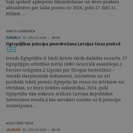
Šajā apskatā apkopotas likumdošanas un tiesu prakses
aktualitātes par laika posmu no 2026. gada 27. līdz 31.
jūlijam. ...
SANTA JUHNEVIČA
ŽURNĀLS
31. JŪLIJS 2026 • 09:00
Ilgtspējības principa piemērošana Latvijas tiesu praksē
Ievads Ilgtspējība ir bieži lietots vārds dažādās nozarēs. 17
ilgtspējīgās attīstības mērķi (ANO Ģenerālā asambleja),1
Parīzes nolīgums,2 Līgums par Eiropas Savienību3 –
vairāki starptautiski dokumenti, iniciatīvas un arī
juridiski teksti piemin ilgtspēju kā vienu no mērķiem vai
vērtībām, uz kuru tiekties sabiedrībai. 2014. gadā
ilgtspējība tika iekļauta arīdzan Latvijas Republikas
Satversmes ievadā,4 kas savukārt norāda uz šī principa
nozīmīgumu ...
AUGSTĀKĀ TIESA
JAUNUMI
31. JŪLIJS 2026 • 08:46