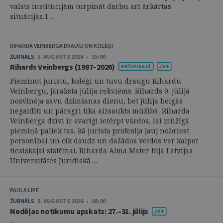
valsts institūcijām turpināt darbu arī ārkārtas
situācijās.1 ...
RIHARDA VEINBERGA DRAUGI UN KOLĒĢI
ŽURNĀLS
3. AUGUSTS 2026 • 15:00
Rihards Veinbergs (1987–2026)
Pieminot juristu, kolēģi un tuvu draugu Rihardu
Veinbergu, jāraksta jūlija rekviēms. Rihards 9. jūlijā
nosvinēja savu dzimšanas dienu, bet jūlija beigās
negaidīti un pāragri tika aizsaukts mūžībā. Riharda
Veinberga dzīvi ir svarīgi ietērpt vārdos, lai mūžīgā
piemiņā paliek tas, kā jurista profesija ļauj nobriest
personībai un cik daudz un dažādos veidos var kalpot
tiesiskajai sistēmai. Riharda Alma Mater bija Latvijas
Universitātes Juridiskā ...
PAULA LIPE
ŽURNĀLS
3. AUGUSTS 2026 • 08:00
Nedēļas notikumu apskats: 27.–31. jūlijs