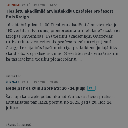
JAUNUMI
27. JŪLIJS 2026 • 14:53
Tieslietu akadēmijā ar vieslekciju uzstāsies profesors
Pols Kreigs
16. oktobrī plkst. 11.00 Tieslietu akadēmijā ar vieslekciju
“ES vērtības: tvērums, piemērošana un ietekme” uzstāsies
Eiropas Savienības (ES) tiesību akadēmiķis, Oksfordas
Universitātes emeritētais profesors Pols Kreigs (Paul
Craig). Lekcija būs īpaši noderīga praktiķiem, jo tajā tiks
skaidrots, ko praksē nozīmē ES vērtību iedzīvināšana un
kā tas ietekmē tiesību piemērošanu. ...
PAULA LIPE
ŽURNĀLS
27. JŪLIJS 2026 • 08:00
Nedēļas notikumu apskats: 20.–24. jūlijs
Šajā apskatā apkopotas likumdošanas un tiesu prakses
aktualitātes par laika posmu no 2026. gada 20. līdz 24.
jūlijam. ...
DĀVIDS ĒBERLIŅŠ