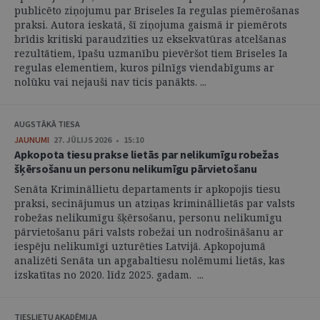
publicēto ziņojumu par Briseles Ia regulas piemērošanas
praksi. Autora ieskatā, šī ziņojuma gaismā ir piemērots
brīdis kritiski paraudzīties uz eksekvatūras atcelšanas
rezultātiem, īpašu uzmanību pievēršot tiem Briseles Ia
regulas elementiem, kuros pilnīgs viendabīgums ar
nolūku vai nejauši nav ticis panākts. ...
AUGSTĀKĀ TIESA
JAUNUMI
27. JŪLIJS 2026 • 15:10
Apkopota tiesu prakse lietās par nelikumīgu robežas
šķērsošanu un personu nelikumīgu pārvietošanu
Senāta Krimināllietu departaments ir apkopojis tiesu
praksi, secinājumus un atziņas krimināllietās par valsts
robežas nelikumīgu šķērsošanu, personu nelikumīgu
pārvietošanu pāri valsts robežai un nodrošināšanu ar
iespēju nelikumīgi uzturēties Latvijā. Apkopojumā
analizēti Senāta un apgabaltiesu nolēmumi lietās, kas
izskatītas no 2020. līdz 2025. gadam. ...
TIESLIETU AKADĒMIJA