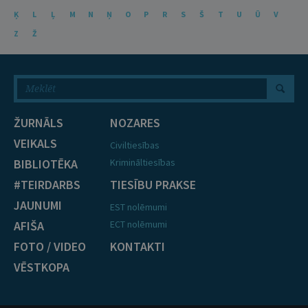
Ķ
L
Ļ
M
N
Ņ
O
P
R
S
Š
T
U
Ū
V
Z
Ž
ŽURNĀLS
NOZARES
VEIKALS
Civiltiesības
BIBLIOTĒKA
Krimināltiesības
#TEIRDARBS
TIESĪBU PRAKSE
JAUNUMI
EST nolēmumi
AFIŠA
ECT nolēmumi
FOTO / VIDEO
KONTAKTI
VĒSTKOPA