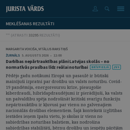
MEKLĒŠANAS REZULTĀTI
"" (
ATRASTI
33295
REZULTĀTI
)
MARGARITA VOICIŠA, VITĀLIJS RAKSTIŅŠ
ŽURNĀLS
5. AUGUSTS 2026 • 12:00
Darbības nepārtrauktības plāni Latvijas skolās – no
normatīvās prasības līdz reālai noturībai
Pēdējo gadu notikumi Eiropā un pasaulē ir būtiski
mainījuši izpratni par drošību un valsts noturību. Covid-
19 pandēmija, energoresursu krīze, pieaugošie
kiberdraudi, hibrīdapdraudējumi ir pierādījuši, ka valsts
un pašvaldību spēja nodrošināt kritiski svarīgu funkciju
nepārtrauktību ir kļuvusi par vienu no galvenajiem
nacionālās drošības elementiem. Šajā kontekstā izglītības
iestādes ieņem īpašu vietu, jo skolas ir viens no
sabiedrības noturības balstiem, kas nodrošina
sabiedrības stabilitāti, bērnu drošību un iespēju pārējām