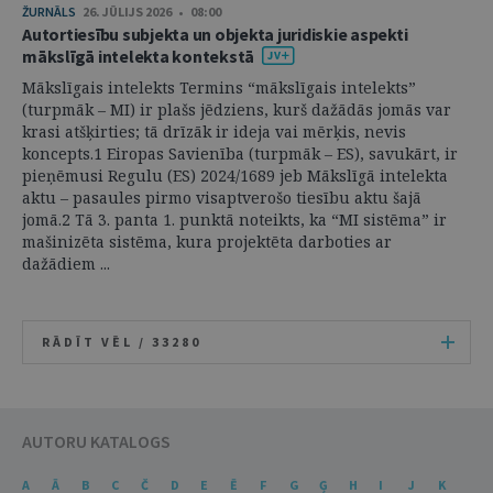
ŽURNĀLS
26. JŪLIJS 2026 • 08:00
Autortiesību subjekta un objekta juridiskie aspekti
mākslīgā intelekta kontekstā
Mākslīgais intelekts Termins “mākslīgais intelekts”
(turpmāk – MI) ir plašs jēdziens, kurš dažādās jomās var
krasi atšķirties; tā drīzāk ir ideja vai mērķis, nevis
koncepts.1 Eiropas Savienība (turpmāk – ES), savukārt, ir
pieņēmusi Regulu (ES) 2024/1689 jeb Mākslīgā intelekta
aktu – pasaules pirmo visaptverošo tiesību aktu šajā
jomā.2 Tā 3. panta 1. punktā noteikts, ka “MI sistēma” ir
mašinizēta sistēma, kura projektēta darboties ar
dažādiem ...
RĀDĪT VĒL /
33280
AUTORU KATALOGS
A
Ā
B
C
Č
D
E
Ē
F
G
Ģ
H
I
J
K