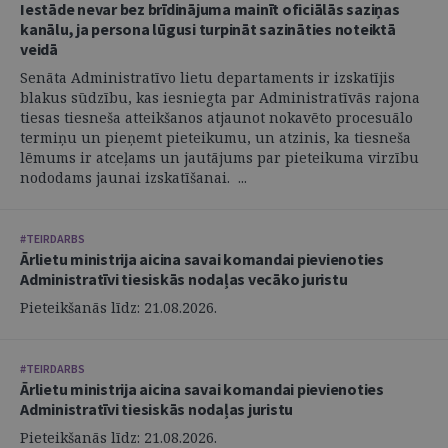
Iestāde nevar bez brīdinājuma mainīt oficiālās saziņas
kanālu, ja persona lūgusi turpināt sazināties noteiktā
veidā
Senāta Administratīvo lietu departaments ir izskatījis
blakus sūdzību, kas iesniegta par Administratīvās rajona
tiesas tiesneša atteikšanos atjaunot nokavēto procesuālo
termiņu un pieņemt pieteikumu, un atzinis, ka tiesneša
lēmums ir atceļams un jautājums par pieteikuma virzību
nododams jaunai izskatīšanai. ...
#TEIRDARBS
Ārlietu ministrija aicina savai komandai pievienoties
Administratīvi tiesiskās nodaļas vecāko juristu
Pieteikšanās līdz: 21.08.2026.
#TEIRDARBS
Ārlietu ministrija aicina savai komandai pievienoties
Administratīvi tiesiskās nodaļas juristu
Pieteikšanās līdz: 21.08.2026.