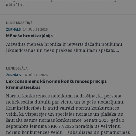
aktuālus. ...
ULDIS KRASTIŅŠ
ŽURNĀLS
14. JŪLIJS 2026
Mēneša hronika: jūnijs
Aizvadītā mēneša hronikā ir ietverts dažādu notikumu,
likumdošanas un tiesu prakses aktualitāšu apskats. ...
LIENE EGLĀJA
ŽURNĀLS
14. JŪLIJS 2026
Lex consumens kā normu konkurences princips
krimināltiesībās
Normu konkurences noteikumi nodrošina, ka persona
netiek sodīta dubulti par vienu un to pašu nodarījumu.
Krimināltiesībās ir atzīti vairāki normu konkurences
veidi, kā vispārējas un speciālas normas un plašāka un
šaurāka satura normas konkurence. Senāts 2025. gada 3.
septembra lēmumā SKK‑77/2025 norādīja uz vēl vienu
normu konkurences veidu – subsidiāras un pamatnormas