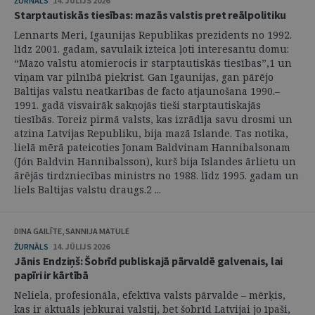
ŽURNĀLS
14. JŪLIJS 2026
Starptautiskās tiesības: mazās valstis pret reālpolitiku
Lennarts Meri, Igaunijas Republikas prezidents no 1992.
līdz 2001. gadam, savulaik izteica ļoti interesantu domu:
“Mazo valstu atomierocis ir starptautiskās tiesības”,1 un
viņam var pilnībā piekrist. Gan Igaunijas, gan pārējo
Baltijas valstu neatkarības de facto atjaunošana 1990.–
1991. gadā visvairāk sakņojās tieši starptautiskajās
tiesībās. Toreiz pirmā valsts, kas izrādīja savu drosmi un
atzina Latvijas Republiku, bija mazā Islande. Tas notika,
lielā mērā pateicoties Jonam Baldvinam Hannibalsonam
(Jón Baldvin Hannibalsson), kurš bija Islandes ārlietu un
ārējās tirdzniecības ministrs no 1988. līdz 1995. gadam un
liels Baltijas valstu draugs.2 ...
DINA GAILĪTE, SANNIJA MATULE
ŽURNĀLS
14. JŪLIJS 2026
Jānis Endziņš: Šobrīd publiskajā pārvaldē galvenais, lai
papīri ir kārtībā
Neliela, profesionāla, efektīva valsts pārvalde – mērķis,
kas ir aktuāls jebkurai valstij, bet šobrīd Latvijai jo īpaši,