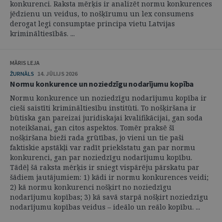
konkurenci. Raksta mērķis ir analizēt normu konkurences
jēdzienu un veidus, to nošķīrumu un lex consumens
derogat legi consumptae principa vietu Latvijas
krimināltiesībās. ...
MĀRIS LEJA
ŽURNĀLS
14. JŪLIJS 2026
Normu konkurence un noziedzīgu nodarījumu kopība
Normu konkurence un noziedzīgu nodarījumu kopība ir
cieši saistīti krimināltiesību institūti. To nošķiršana ir
būtiska gan pareizai juridiskajai kvalifikācijai, gan soda
noteikšanai, gan citos aspektos. Tomēr praksē šī
nošķiršana bieži rada grūtības, jo vieni un tie paši
faktiskie apstākļi var radīt priekšstatu gan par normu
konkurenci, gan par noziedzīgu nodarījumu kopību.
Tādēļ šā raksta mērķis ir sniegt vispārēju pārskatu par
šādiem jautājumiem: 1) kādi ir normu konkurences veidi;
2) kā normu konkurenci nošķirt no noziedzīgu
nodarījumu kopības; 3) kā savā starpā nošķirt noziedzīgu
nodarījumu kopības veidus – ideālo un reālo kopību. ...