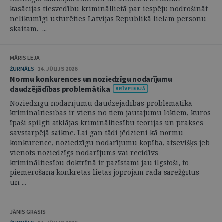
kasācijas tiesvedību krimināllietā par iespēju nodrošināt
nelikumīgi uzturēties Latvijas Republikā lielam personu
skaitam. ...
MĀRIS LEJA
ŽURNĀLS
14. JŪLIJS 2026
Normu konkurences un noziedzīgu nodarījumu
daudzējādības problemātika
Noziedzīgu nodarījumu daudzējādības problemātika
krimināltiesībās ir viens no tiem jautājumu lokiem, kuros
īpaši spilgti atklājas krimināltiesību teorijas un prakses
savstarpējā saikne. Lai gan tādi jēdzieni kā normu
konkurence, noziedzīgu nodarījumu kopība, atsevišķs jeb
vienots noziedzīgs nodarījums vai recidīvs
krimināltiesību doktrīnā ir pazīstami jau ilgstoši, to
piemērošana konkrētās lietās joprojām rada sarežģītus
un ...
JĀNIS GRASIS