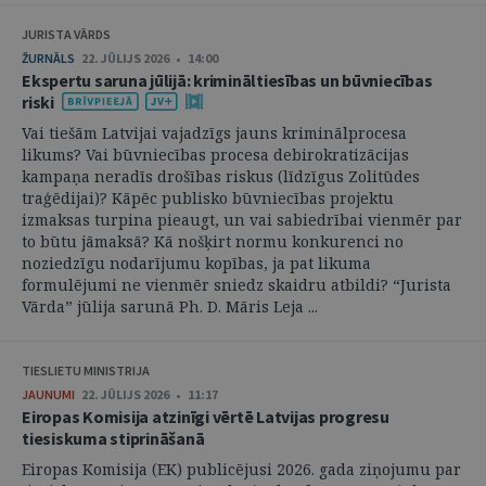
JURISTA VĀRDS
ŽURNĀLS
22. JŪLIJS 2026 • 14:00
Ekspertu saruna jūlijā: krimināltiesības un būvniecības
riski
Vai tiešām Latvijai vajadzīgs jauns kriminālprocesa
likums? Vai būvniecības procesa debirokratizācijas
kampaņa neradīs drošības riskus (līdzīgus Zolitūdes
traģēdijai)? Kāpēc publisko būvniecības projektu
izmaksas turpina pieaugt, un vai sabiedrībai vienmēr par
to būtu jāmaksā? Kā nošķirt normu konkurenci no
noziedzīgu nodarījumu kopības, ja pat likuma
formulējumi ne vienmēr sniedz skaidru atbildi? “Jurista
Vārda” jūlija sarunā Ph. D. Māris Leja ...
TIESLIETU MINISTRIJA
JAUNUMI
22. JŪLIJS 2026 • 11:17
Eiropas Komisija atzinīgi vērtē Latvijas progresu
tiesiskuma stiprināšanā
Eiropas Komisija (EK) publicējusi 2026. gada ziņojumu par