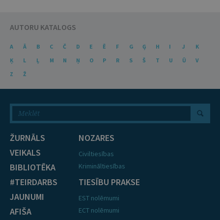
AUTORU KATALOGS
A
Ā
B
C
Č
D
E
Ē
F
G
Ģ
H
I
J
K
Ķ
L
Ļ
M
N
Ņ
O
P
R
S
Š
T
U
Ū
V
Z
Ž
ŽURNĀLS
NOZARES
VEIKALS
Civiltiesības
BIBLIOTĒKA
Krimināltiesības
#TEIRDARBS
TIESĪBU PRAKSE
JAUNUMI
EST nolēmumi
AFIŠA
ECT nolēmumi