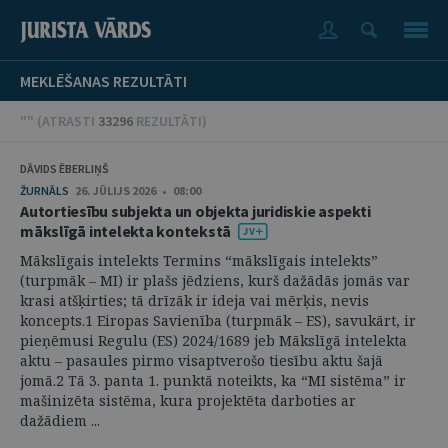
MEKLĒŠANAS REZULTĀTI
"" (
ATRASTI
33296
REZULTĀTI
)
DĀVIDS ĒBERLIŅŠ
ŽURNĀLS
26. JŪLIJS 2026 • 08:00
Autortiesību subjekta un objekta juridiskie aspekti
mākslīgā intelekta kontekstā
Mākslīgais intelekts Termins “mākslīgais intelekts”
(turpmāk – MI) ir plašs jēdziens, kurš dažādās jomās var
krasi atšķirties; tā drīzāk ir ideja vai mērķis, nevis
koncepts.1 Eiropas Savienība (turpmāk – ES), savukārt, ir
pieņēmusi Regulu (ES) 2024/1689 jeb Mākslīgā intelekta
aktu – pasaules pirmo visaptverošo tiesību aktu šajā
jomā.2 Tā 3. panta 1. punktā noteikts, ka “MI sistēma” ir
mašinizēta sistēma, kura projektēta darboties ar
dažādiem ...