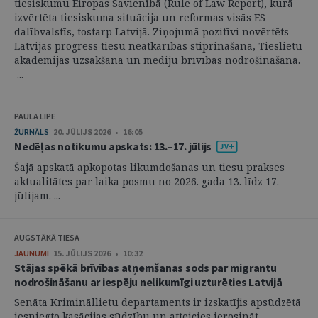
tiesiskumu Eiropas Savienībā (Rule of Law Report), kurā
izvērtēta tiesiskuma situācija un reformas visās ES
dalībvalstīs, tostarp Latvijā. Ziņojumā pozitīvi novērtēts
Latvijas progress tiesu neatkarības stiprināšanā, Tieslietu
akadēmijas uzsākšanā un mediju brīvības nodrošināšanā.
...
PAULA LIPE
ŽURNĀLS
20. JŪLIJS 2026 • 16:05
Nedēļas notikumu apskats: 13.–17. jūlijs
Šajā apskatā apkopotas likumdošanas un tiesu prakses
aktualitātes par laika posmu no 2026. gada 13. līdz 17.
jūlijam. ...
AUGSTĀKĀ TIESA
JAUNUMI
15. JŪLIJS 2026 • 10:32
Stājas spēkā brīvības atņemšanas sods par migrantu
nodrošināšanu ar iespēju nelikumīgi uzturēties Latvijā
Senāta Krimināllietu departaments ir izskatījis apsūdzētā
iesniegto kasācijas sūdzību un atteicies ierosināt