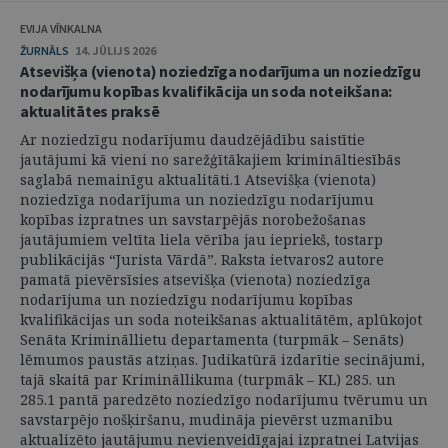
EVIJA VĪNKALNA
ŽURNĀLS
14. JŪLIJS 2026
Atsevišķa (vienota) noziedzīga nodarījuma un noziedzīgu
nodarījumu kopības kvalifikācija un soda noteikšana:
aktualitātes praksē
Ar noziedzīgu nodarījumu daudzējādību saistītie
jautājumi kā vieni no sarežģītākajiem krimināltiesībās
saglabā nemainīgu aktualitāti.1 Atsevišķa (vienota)
noziedzīga nodarījuma un noziedzīgu nodarījumu
kopības izpratnes un savstarpējās norobežošanas
jautājumiem veltīta liela vērība jau iepriekš, tostarp
publikācijās “Jurista Vārdā”. Raksta ietvaros2 autore
pamatā pievērsīsies atsevišķa (vienota) noziedzīga
nodarījuma un noziedzīgu nodarījumu kopības
kvalifikācijas un soda noteikšanas aktualitātēm, aplūkojot
Senāta Krimināllietu departamenta (turpmāk – Senāts)
lēmumos paustās atziņas. Judikatūrā izdarītie secinājumi,
tajā skaitā par Krimināllikuma (turpmāk – KL) 285. un
285.1 pantā paredzēto noziedzīgo nodarījumu tvērumu un
savstarpējo nošķiršanu, mudināja pievērst uzmanību
aktualizēto jautājumu nevienveidīgajai izpratnei Latvijas