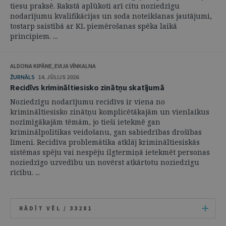
tiesu praksē. Rakstā aplūkoti arī citu noziedzīgu
nodarījumu kvalifikācijas un soda noteikšanas jautājumi,
tostarp saistībā ar KL piemērošanas spēka laikā
principiem. ...
ALDONA KIPĀNE, EVIJA VĪNKALNA
ŽURNĀLS
14. JŪLIJS 2026
Recidīvs krimināltiesisko zinātņu skatījumā
Noziedzīgu nodarījumu recidīvs ir viena no
krimināltiesisko zinātņu komplicētākajām un vienlaikus
nozīmīgākajām tēmām, jo tieši ietekmē gan
kriminālpolitikas veidošanu, gan sabiedrības drošības
līmeni. Recidīva problemātika atklāj krimināltiesiskās
sistēmas spēju vai nespēju ilgtermiņā ietekmēt personas
noziedzīgo uzvedību un novērst atkārtotu noziedzīgu
rīcību. ...
RĀDĪT VĒL /
33281