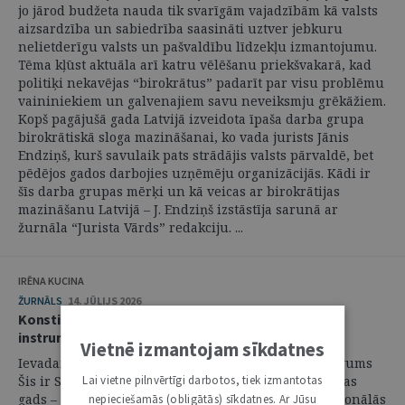
jo jārod budžeta nauda tik svarīgām vajadzībām kā valsts
aizsardzība un sabiedrība saasināti uztver jebkuru
nelietderīgu valsts un pašvaldību līdzekļu izmantojumu.
Tēma kļūst aktuāla arī katru vēlēšanu priekšvakarā, kad
politiķi nekavējas “birokrātus” padarīt par visu problēmu
vaininiekiem un galvenajiem savu neveiksmju grēkāžiem.
Kopš pagājušā gada Latvijā izveidota īpaša darba grupa
birokrātiskā sloga mazināšanai, ko vada jurists Jānis
Endziņš, kurš savulaik pats strādājis valsts pārvaldē, bet
pēdējos gados darbojies uzņēmēju organizācijās. Kādi ir
šīs darba grupas mērķi un kā veicas ar birokrātijas
mazināšanu Latvijā – J. Endziņš izstāstīja sarunā ar
žurnāla “Jurista Vārds” redakciju. ...
IRĒNA KUCINA
ŽURNĀLS
14. JŪLIJS 2026
Konstitucionālās sūdzības 25 gadi – ilgtspējīgs
instruments, kas mainīja Latviju
Vietnē izmantojam sīkdatnes
Ievadam – konstitucionālās sūdzības ieviešanas devums
Lai vietne pilnvērtīgi darbotos, tiek izmantotas
Šis ir Satversmes tiesas dibināšanas 30 gadu jubilejas
gads – laiks, kad īpaši skaidri apzināmies konstitucionālās
nepieciešamās (obligātās) sīkdatnes. Ar Jūsu