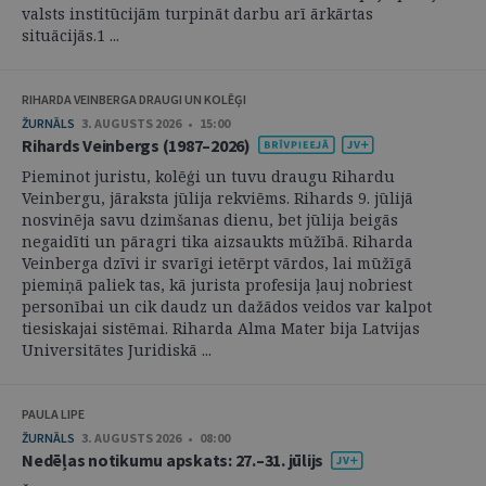
valsts institūcijām turpināt darbu arī ārkārtas
situācijās.1 ...
RIHARDA VEINBERGA DRAUGI UN KOLĒĢI
ŽURNĀLS
3. AUGUSTS 2026 • 15:00
Rihards Veinbergs (1987–2026)
Pieminot juristu, kolēģi un tuvu draugu Rihardu
Veinbergu, jāraksta jūlija rekviēms. Rihards 9. jūlijā
nosvinēja savu dzimšanas dienu, bet jūlija beigās
negaidīti un pāragri tika aizsaukts mūžībā. Riharda
Veinberga dzīvi ir svarīgi ietērpt vārdos, lai mūžīgā
piemiņā paliek tas, kā jurista profesija ļauj nobriest
personībai un cik daudz un dažādos veidos var kalpot
tiesiskajai sistēmai. Riharda Alma Mater bija Latvijas
Universitātes Juridiskā ...
PAULA LIPE
ŽURNĀLS
3. AUGUSTS 2026 • 08:00
Nedēļas notikumu apskats: 27.–31. jūlijs