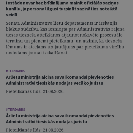
Iestāde nevar bez brīdinājuma mainīt oficiālās saziņas
kanālu, ja persona lūgusi turpināt sazināties noteiktā
veidā
Senāta Administratīvo lietu departaments ir izskatījis
blakus sūdzību, kas iesniegta par Administratīvās rajona
tiesas tiesneša atteikšanos atjaunot nokavēto procesuālo
termiņu un pieņemt pieteikumu, un atzinis, ka tiesneša
lēmums ir atceļams un jautājums par pieteikuma virzību
nododams jaunai izskatīšanai. ...
#TEIRDARBS
Ārlietu ministrija aicina savai komandai pievienoties
Administratīvi tiesiskās nodaļas vecāko juristu
Pieteikšanās līdz: 21.08.2026.
#TEIRDARBS
Ārlietu ministrija aicina savai komandai pievienoties
Administratīvi tiesiskās nodaļas juristu
Pieteikšanās līdz: 21.08.2026.