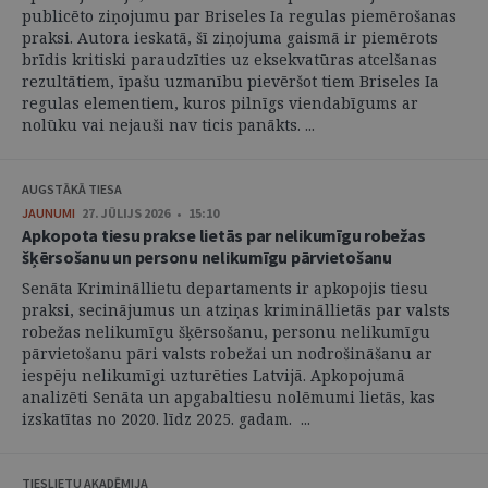
publicēto ziņojumu par Briseles Ia regulas piemērošanas
praksi. Autora ieskatā, šī ziņojuma gaismā ir piemērots
brīdis kritiski paraudzīties uz eksekvatūras atcelšanas
rezultātiem, īpašu uzmanību pievēršot tiem Briseles Ia
regulas elementiem, kuros pilnīgs viendabīgums ar
nolūku vai nejauši nav ticis panākts. ...
AUGSTĀKĀ TIESA
JAUNUMI
27. JŪLIJS 2026 • 15:10
Apkopota tiesu prakse lietās par nelikumīgu robežas
šķērsošanu un personu nelikumīgu pārvietošanu
Senāta Krimināllietu departaments ir apkopojis tiesu
praksi, secinājumus un atziņas krimināllietās par valsts
robežas nelikumīgu šķērsošanu, personu nelikumīgu
pārvietošanu pāri valsts robežai un nodrošināšanu ar
iespēju nelikumīgi uzturēties Latvijā. Apkopojumā
analizēti Senāta un apgabaltiesu nolēmumi lietās, kas
izskatītas no 2020. līdz 2025. gadam. ...
TIESLIETU AKADĒMIJA