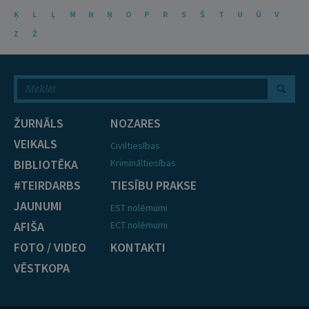
Ķ
L
Ļ
M
N
Ņ
O
P
R
S
Š
T
U
Ū
V
Z
Ž
ŽURNĀLS
NOZARES
VEIKALS
Civiltiesības
BIBLIOTĒKA
Krimināltiesības
#TEIRDARBS
TIESĪBU PRAKSE
JAUNUMI
EST nolēmumi
AFIŠA
ECT nolēmumi
FOTO / VIDEO
KONTAKTI
VĒSTKOPA