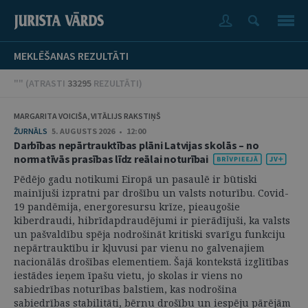
MEKLĒŠANAS REZULTĀTI
"" (
ATRASTI
33295
REZULTĀTI
)
MARGARITA VOICIŠA, VITĀLIJS RAKSTIŅŠ
ŽURNĀLS
5. AUGUSTS 2026 • 12:00
Darbības nepārtrauktības plāni Latvijas skolās – no
normatīvās prasības līdz reālai noturībai
Pēdējo gadu notikumi Eiropā un pasaulē ir būtiski
mainījuši izpratni par drošību un valsts noturību. Covid-
19 pandēmija, energoresursu krīze, pieaugošie
kiberdraudi, hibrīdapdraudējumi ir pierādījuši, ka valsts
un pašvaldību spēja nodrošināt kritiski svarīgu funkciju
nepārtrauktību ir kļuvusi par vienu no galvenajiem
nacionālās drošības elementiem. Šajā kontekstā izglītības
iestādes ieņem īpašu vietu, jo skolas ir viens no
sabiedrības noturības balstiem, kas nodrošina
sabiedrības stabilitāti, bērnu drošību un iespēju pārējām