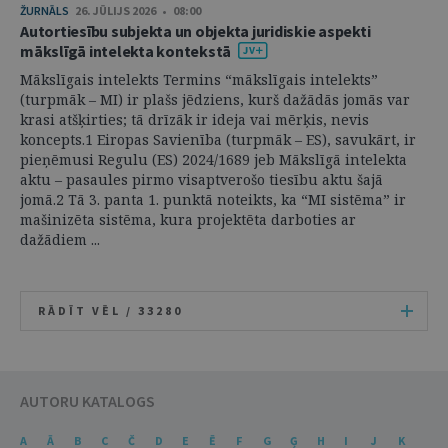
ŽURNĀLS
26. JŪLIJS 2026 • 08:00
Autortiesību subjekta un objekta juridiskie aspekti
mākslīgā intelekta kontekstā
Mākslīgais intelekts Termins “mākslīgais intelekts”
(turpmāk – MI) ir plašs jēdziens, kurš dažādās jomās var
krasi atšķirties; tā drīzāk ir ideja vai mērķis, nevis
koncepts.1 Eiropas Savienība (turpmāk – ES), savukārt, ir
pieņēmusi Regulu (ES) 2024/1689 jeb Mākslīgā intelekta
aktu – pasaules pirmo visaptverošo tiesību aktu šajā
jomā.2 Tā 3. panta 1. punktā noteikts, ka “MI sistēma” ir
mašinizēta sistēma, kura projektēta darboties ar
dažādiem ...
RĀDĪT VĒL /
33280
AUTORU KATALOGS
A
Ā
B
C
Č
D
E
Ē
F
G
Ģ
H
I
J
K