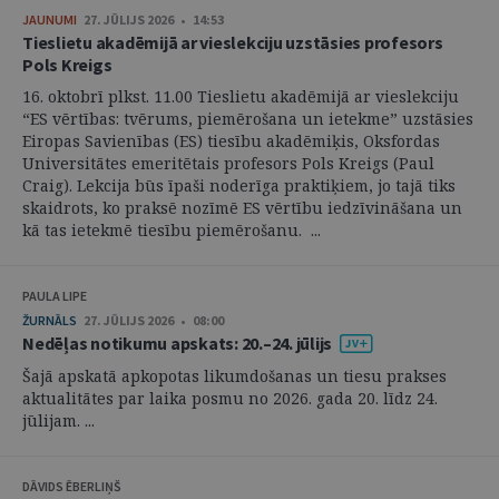
JAUNUMI
27. JŪLIJS 2026 • 14:53
Tieslietu akadēmijā ar vieslekciju uzstāsies profesors
Pols Kreigs
16. oktobrī plkst. 11.00 Tieslietu akadēmijā ar vieslekciju
“ES vērtības: tvērums, piemērošana un ietekme” uzstāsies
Eiropas Savienības (ES) tiesību akadēmiķis, Oksfordas
Universitātes emeritētais profesors Pols Kreigs (Paul
Craig). Lekcija būs īpaši noderīga praktiķiem, jo tajā tiks
skaidrots, ko praksē nozīmē ES vērtību iedzīvināšana un
kā tas ietekmē tiesību piemērošanu. ...
PAULA LIPE
ŽURNĀLS
27. JŪLIJS 2026 • 08:00
Nedēļas notikumu apskats: 20.–24. jūlijs
Šajā apskatā apkopotas likumdošanas un tiesu prakses
aktualitātes par laika posmu no 2026. gada 20. līdz 24.
jūlijam. ...
DĀVIDS ĒBERLIŅŠ