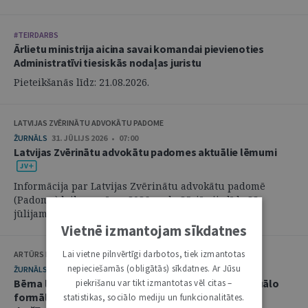
#TEIRDARBS
Ārlietu ministrija aicina savai komandai pievienoties
Administratīvi tiesiskās nodaļas juristu
Pieteikšanās līdz: 21.08.2026.
LATVIJAS ZVĒRINĀTU ADVOKĀTU PADOME
ŽURNĀLS
31. JŪLIJS 2026 • 07:00
Latvijas Zvērinātu advokātu padomes aktuālie lēmumi
Informācija par Latvijas Zvērinātu advokātu padomē
(Padome) laikposmā no 2026. gada 25. jūnija līdz 28.
jūlijam pieņemtajiem lēmumiem. ...
Vietnē izmantojam sīkdatnes
Lai vietne pilnvērtīgi darbotos, tiek izmantotas
ARTŪRS KURBATOVS, INGA KUDEIKINA, MARTA URBĀNE
nepieciešamās (obligātās) sīkdatnes. Ar Jūsu
ŽURNĀLS
29. JŪLIJS 2026 • 08:00
Bērna labākās intereses civilprocesā: starp procesuālo
piekrišanu var tikt izmantotas vēl citas –
formālismu un pienākumu nekavējoties reaģēt uz
statistikas, sociālo mediju un funkcionalitātes.