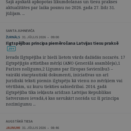
Šajā apskatā apkopotas likumdošanas un tiesu prakses
aktualitātes par laika posmu no 2026. gada 27. līdz 31.
jūlijam. ...
SANTA JUHNEVIČA
ŽURNĀLS
31. JŪLIJS 2026 • 09:00
Ilgtspējības principa piemērošana Latvijas tiesu praksē
Ievads Ilgtspējība ir bieži lietots vārds dažādās nozarēs. 17
ilgtspējīgās attīstības mērķi (ANO Ģenerālā asambleja),1
Parīzes nolīgums,2 Līgums par Eiropas Savienību3 –
vairāki starptautiski dokumenti, iniciatīvas un arī
juridiski teksti piemin ilgtspēju kā vienu no mērķiem vai
vērtībām, uz kuru tiekties sabiedrībai. 2014. gadā
ilgtspējība tika iekļauta arīdzan Latvijas Republikas
Satversmes ievadā,4 kas savukārt norāda uz šī principa
nozīmīgumu ...
AUGSTĀKĀ TIESA
JAUNUMI
31. JŪLIJS 2026 • 08:46