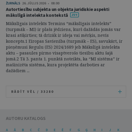
ŽURNĀLS
26. JŪLIJS 2026 • 08:00
Autortiesību subjekta un objekta juridiskie aspekti
mākslīgā intelekta kontekstā
Mākslīgais intelekts Termins “mākslīgais intelekts”
(turpmāk – MI) ir plašs jēdziens, kurš dažādās jomās var
krasi atšķirties; tā drīzāk ir ideja vai mērķis, nevis
koncepts.1 Eiropas Savienība (turpmāk – ES), savukārt, ir
pieņēmusi Regulu (ES) 2024/1689 jeb Mākslīgā intelekta
aktu – pasaules pirmo visaptverošo tiesību aktu šajā
jomā.2 Tā 3. panta 1. punktā noteikts, ka “MI sistēma” ir
mašinizēta sistēma, kura projektēta darboties ar
dažādiem ...
RĀDĪT VĒL /
33280
AUTORU KATALOGS
A
Ā
B
C
Č
D
E
Ē
F
G
Ģ
H
I
J
K