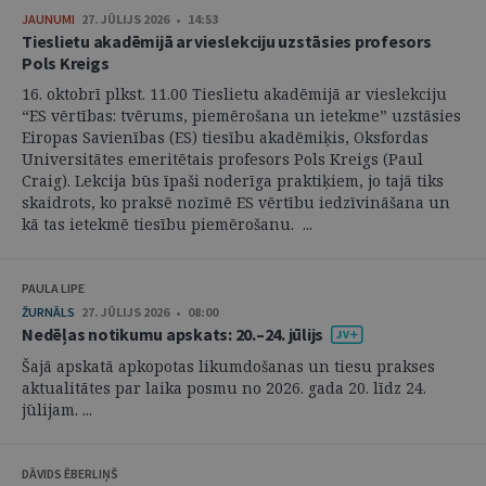
JAUNUMI
27. JŪLIJS 2026 • 14:53
Tieslietu akadēmijā ar vieslekciju uzstāsies profesors
Pols Kreigs
16. oktobrī plkst. 11.00 Tieslietu akadēmijā ar vieslekciju
“ES vērtības: tvērums, piemērošana un ietekme” uzstāsies
Eiropas Savienības (ES) tiesību akadēmiķis, Oksfordas
Universitātes emeritētais profesors Pols Kreigs (Paul
Craig). Lekcija būs īpaši noderīga praktiķiem, jo tajā tiks
skaidrots, ko praksē nozīmē ES vērtību iedzīvināšana un
kā tas ietekmē tiesību piemērošanu. ...
PAULA LIPE
ŽURNĀLS
27. JŪLIJS 2026 • 08:00
Nedēļas notikumu apskats: 20.–24. jūlijs
Šajā apskatā apkopotas likumdošanas un tiesu prakses
aktualitātes par laika posmu no 2026. gada 20. līdz 24.
jūlijam. ...
DĀVIDS ĒBERLIŅŠ