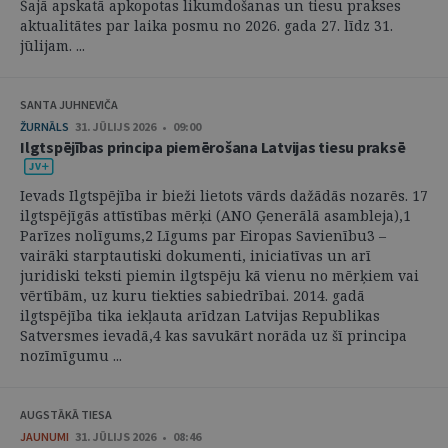
Šajā apskatā apkopotas likumdošanas un tiesu prakses
aktualitātes par laika posmu no 2026. gada 27. līdz 31.
jūlijam. ...
SANTA JUHNEVIČA
ŽURNĀLS
31. JŪLIJS 2026 • 09:00
Ilgtspējības principa piemērošana Latvijas tiesu praksē
Ievads Ilgtspējība ir bieži lietots vārds dažādās nozarēs. 17
ilgtspējīgās attīstības mērķi (ANO Ģenerālā asambleja),1
Parīzes nolīgums,2 Līgums par Eiropas Savienību3 –
vairāki starptautiski dokumenti, iniciatīvas un arī
juridiski teksti piemin ilgtspēju kā vienu no mērķiem vai
vērtībām, uz kuru tiekties sabiedrībai. 2014. gadā
ilgtspējība tika iekļauta arīdzan Latvijas Republikas
Satversmes ievadā,4 kas savukārt norāda uz šī principa
nozīmīgumu ...
AUGSTĀKĀ TIESA
JAUNUMI
31. JŪLIJS 2026 • 08:46