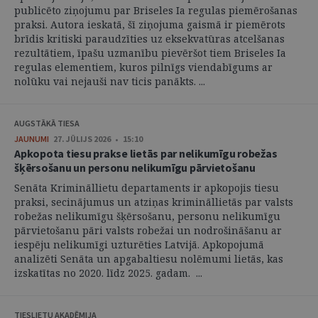
publicēto ziņojumu par Briseles Ia regulas piemērošanas
praksi. Autora ieskatā, šī ziņojuma gaismā ir piemērots
brīdis kritiski paraudzīties uz eksekvatūras atcelšanas
rezultātiem, īpašu uzmanību pievēršot tiem Briseles Ia
regulas elementiem, kuros pilnīgs viendabīgums ar
nolūku vai nejauši nav ticis panākts. ...
AUGSTĀKĀ TIESA
JAUNUMI
27. JŪLIJS 2026 • 15:10
Apkopota tiesu prakse lietās par nelikumīgu robežas
šķērsošanu un personu nelikumīgu pārvietošanu
Senāta Krimināllietu departaments ir apkopojis tiesu
praksi, secinājumus un atziņas krimināllietās par valsts
robežas nelikumīgu šķērsošanu, personu nelikumīgu
pārvietošanu pāri valsts robežai un nodrošināšanu ar
iespēju nelikumīgi uzturēties Latvijā. Apkopojumā
analizēti Senāta un apgabaltiesu nolēmumi lietās, kas
izskatītas no 2020. līdz 2025. gadam. ...
TIESLIETU AKADĒMIJA