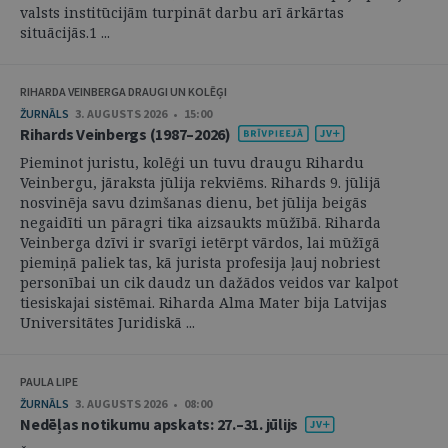
valsts institūcijām turpināt darbu arī ārkārtas
situācijās.1 ...
RIHARDA VEINBERGA DRAUGI UN KOLĒĢI
ŽURNĀLS
3. AUGUSTS 2026 • 15:00
Rihards Veinbergs (1987–2026)
Pieminot juristu, kolēģi un tuvu draugu Rihardu
Veinbergu, jāraksta jūlija rekviēms. Rihards 9. jūlijā
nosvinēja savu dzimšanas dienu, bet jūlija beigās
negaidīti un pāragri tika aizsaukts mūžībā. Riharda
Veinberga dzīvi ir svarīgi ietērpt vārdos, lai mūžīgā
piemiņā paliek tas, kā jurista profesija ļauj nobriest
personībai un cik daudz un dažādos veidos var kalpot
tiesiskajai sistēmai. Riharda Alma Mater bija Latvijas
Universitātes Juridiskā ...
PAULA LIPE
ŽURNĀLS
3. AUGUSTS 2026 • 08:00
Nedēļas notikumu apskats: 27.–31. jūlijs