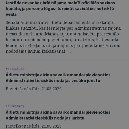
Iestāde nevar bez brīdinājuma mainīt oficiālās saziņas
kanālu, ja persona lūgusi turpināt sazināties noteiktā
veidā
Senāta Administratīvo lietu departaments ir izskatījis
blakus sūdzību, kas iesniegta par Administratīvās rajona
tiesas tiesneša atteikšanos atjaunot nokavēto procesuālo
termiņu un pieņemt pieteikumu, un atzinis, ka tiesneša
lēmums ir atceļams un jautājums par pieteikuma virzību
nododams jaunai izskatīšanai. ...
#TEIRDARBS
Ārlietu ministrija aicina savai komandai pievienoties
Administratīvi tiesiskās nodaļas vecāko juristu
Pieteikšanās līdz: 21.08.2026.
#TEIRDARBS
Ārlietu ministrija aicina savai komandai pievienoties
Administratīvi tiesiskās nodaļas juristu
Pieteikšanās līdz: 21.08.2026.