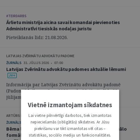
#TEIRDARBS
Ārlietu ministrija aicina savai komandai pievienoties
Administratīvi tiesiskās nodaļas juristu
Pieteikšanās līdz: 21.08.2026.
LATVIJAS ZVĒRINĀTU ADVOKĀTU PADOME
ŽURNĀLS
31. JŪLIJS 2026 • 07:00
Latvijas Zvērinātu advokātu padomes aktuālie lēmumi
Informācija par Latvijas Zvērinātu advokātu padomē
(Padome) laikposmā no 2026. gada 25. jūnija līdz 28.
jūlijam pieņemtajiem lēmumiem. ...
Vietnē izmantojam sīkdatnes
Lai vietne pilnvērtīgi darbotos, tiek izmantotas
ARTŪRS KURBATOVS, INGA KUDEIKINA, MARTA URBĀNE
nepieciešamās (obligātās) sīkdatnes. Ar Jūsu
ŽURNĀLS
29. JŪLIJS 2026 • 08:00
Bērna labākās intereses civilprocesā: starp procesuālo
piekrišanu var tikt izmantotas vēl citas –
formālismu un pienākumu nekavējoties reaģēt uz
statistikas, sociālo mediju un funkcionalitātes.