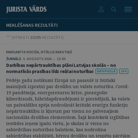
MEKLĒŠANAS REZULTĀTI
"" (
ATRASTI
33295
REZULTĀTI
)
MARGARITA VOICIŠA, VITĀLIJS RAKSTIŅŠ
ŽURNĀLS
5. AUGUSTS 2026 • 12:00
Darbības nepārtrauktības plāni Latvijas skolās – no
normatīvās prasības līdz reālai noturībai
Pēdējo gadu notikumi Eiropā un pasaulē ir būtiski
mainījuši izpratni par drošību un valsts noturību. Covid-
19 pandēmija, energoresursu krīze, pieaugošie
kiberdraudi, hibrīdapdraudējumi ir pierādījuši, ka valsts
un pašvaldību spēja nodrošināt kritiski svarīgu funkciju
nepārtrauktību ir kļuvusi par vienu no galvenajiem
nacionālās drošības elementiem. Šajā kontekstā izglītības
iestādes ieņem īpašu vietu, jo skolas ir viens no
sabiedrības noturības balstiem, kas nodrošina
sabiedrības stabilitāti, bērnu drošību un iespēju pārējām