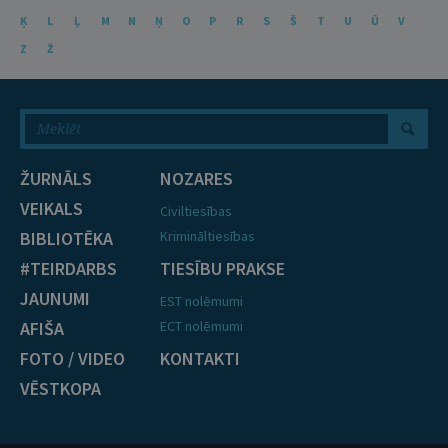
Ķ
L
Ļ
M
N
Ņ
O
P
R
S
Š
T
U
Ū
V
Z
Ž
ŽURNĀLS
NOZARES
VEIKALS
Civiltiesības
BIBLIOTĒKA
Krimināltiesības
#TEIRDARBS
TIESĪBU PRAKSE
JAUNUMI
EST nolēmumi
AFIŠA
ECT nolēmumi
FOTO / VIDEO
KONTAKTI
VĒSTKOPA