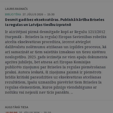
LAURIS RASNAČS
BIBLIOTĒKA
27. JŪLIJS 2026 • 15:30
Desmit gadi bez eksekvatūras. Publiskā kārtība Briseles
Ia regulas un Latvijas tiesību izpratnē
Ir aizritējusi pirmā desmitgade kopš ar Regulu 1215/2012
(turpmāk – Briseles Ia regula) Eiropas Savienības robežās
atcelta eksekvatūras procedūra, iecerot atvieglot
dalībvalstu nolēmumu atzīšanas un izpildes procesus, kā
arī samazināt ar tiem saistītās izmaksas un tiesu sistēmu
noslogotību. 2025. gads iezīmēja ne vien apaļu dokumenta
aprites jubileju, bet atnesa arī Eiropas Komisijas
publicēto ziņojumu par Briseles Ia regulas piemērošanas
praksi. Autora ieskatā, šī ziņojuma gaismā ir piemērots
brīdis kritiski paraudzīties uz eksekvatūras atcelšanas
rezultātiem, īpašu uzmanību pievēršot tiem Briseles Ia
regulas elementiem, kuros pilnīgs viendabīgums ar
nolūku vai nejauši nav ticis panākts. ...
AUGSTĀKĀ TIESA
JAUNUMI
27. JŪLIJS 2026 • 15:10