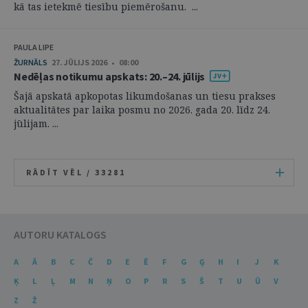
kā tas ietekmē tiesību piemērošanu. ...
PAULA LIPE
ŽURNĀLS
27. JŪLIJS 2026 • 08:00
Nedēļas notikumu apskats: 20.–24. jūlijs
Šajā apskatā apkopotas likumdošanas un tiesu prakses
aktualitātes par laika posmu no 2026. gada 20. līdz 24.
jūlijam. ...
RĀDĪT VĒL /
33281
AUTORU KATALOGS
A
Ā
B
C
Č
D
E
Ē
F
G
Ģ
H
I
J
K
Ķ
L
Ļ
M
N
Ņ
O
P
R
S
Š
T
U
Ū
V
Z
Ž