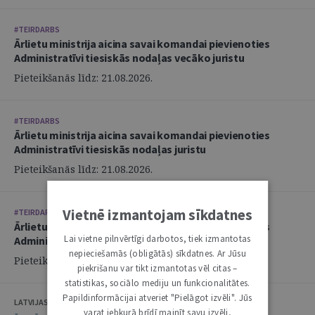
#TEIRDARBS
Ārlietu ministrija aicina savai komandai pievienoties
Administratīvi tiesiskās nodaļas vecāko juristu
Pieteikšanās līdz: 21.08.2026.
#TEIRDARBS
Ārlietu ministrija aicina savai komandai pievienoties
Administratīvi tiesiskās nodaļas juristu
Pieteikšanās līdz: 21.08.2026.
Vietnē izmantojam sīkdatnes
#TEIRDARBS
Ārlietu ministrija aicina savai komandai pievienoties
Lai vietne pilnvērtīgi darbotos, tiek izmantotas
Administratīvi tiesiskās nodaļas juristu
nepieciešamās (obligātās) sīkdatnes. Ar Jūsu
Pieteikšanās līdz: 21.08.2026.
piekrišanu var tikt izmantotas vēl citas –
statistikas, sociālo mediju un funkcionalitātes.
Papildinformācijai atveriet "Pielāgot izvēli". Jūs
LATVIJAS ZVĒRINĀTU ADVOKĀTU PADOME
varat jebkurā brīdī mainīt savu izvēli,