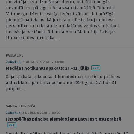
nosvinēja savu dzimšanas dienu, bet jūlija beigās
negaidīti un pāragri tika aizsaukts mūžībā. Riharda
Veinberga dzīvi ir svarīgi ietērpt vārdos, lai mūžīgā
piemiņā paliek tas, kā jurista profesija ļauj nobriest
personībai un cik daudz un dažādos veidos var kalpot
tiesiskajai sistēmai. Riharda Alma Mater bija Latvijas
Universitātes Juridiskā ...
PAULA LIPE
ŽURNĀLS
3. AUGUSTS 2026 • 08:00
Nedēļas notikumu apskats: 27.–31. jūlijs
Šajā apskatā apkopotas likumdošanas un tiesu prakses
aktualitātes par laika posmu no 2026. gada 27. līdz 31.
jūlijam. ...
SANTA JUHNEVIČA
ŽURNĀLS
31. JŪLIJS 2026 • 09:00
Ilgtspējības principa piemērošana Latvijas tiesu praksē
Ievads Ilgtspējība ir bieži lietots vārds dažādās nozarēs. 17