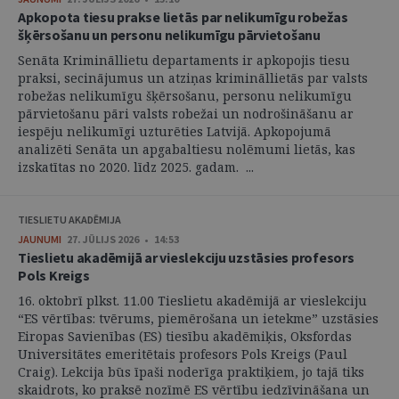
Apkopota tiesu prakse lietās par nelikumīgu robežas
šķērsošanu un personu nelikumīgu pārvietošanu
Senāta Krimināllietu departaments ir apkopojis tiesu
praksi, secinājumus un atziņas krimināllietās par valsts
robežas nelikumīgu šķērsošanu, personu nelikumīgu
pārvietošanu pāri valsts robežai un nodrošināšanu ar
iespēju nelikumīgi uzturēties Latvijā. Apkopojumā
analizēti Senāta un apgabaltiesu nolēmumi lietās, kas
izskatītas no 2020. līdz 2025. gadam. ...
TIESLIETU AKADĒMIJA
JAUNUMI
27. JŪLIJS 2026 • 14:53
Tieslietu akadēmijā ar vieslekciju uzstāsies profesors
Pols Kreigs
16. oktobrī plkst. 11.00 Tieslietu akadēmijā ar vieslekciju
“ES vērtības: tvērums, piemērošana un ietekme” uzstāsies
Eiropas Savienības (ES) tiesību akadēmiķis, Oksfordas
Universitātes emeritētais profesors Pols Kreigs (Paul
Craig). Lekcija būs īpaši noderīga praktiķiem, jo tajā tiks
skaidrots, ko praksē nozīmē ES vērtību iedzīvināšana un