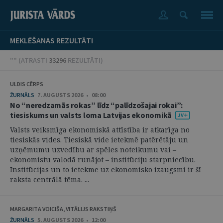
MEKLĒŠANAS REZULTĀTI
"" (
ATRASTI
33296
REZULTĀTI
)
ULDIS CĒRPS
ŽURNĀLS
7. AUGUSTS 2026 • 08:00
No “neredzamās rokas” līdz “palīdzošajai rokai”:
tiesiskums un valsts loma Latvijas ekonomikā
Valsts veiksmīga ekonomiskā attīstība ir atkarīga no
tiesiskās vides. Tiesiskā vide ietekmē patērētāju un
uzņēmumu uzvedību ar spēles noteikumu vai –
ekonomistu valodā runājot – institūciju starpniecību.
Institūcijas un to ietekme uz ekonomisko izaugsmi ir šī
raksta centrālā tēma. ...
MARGARITA VOICIŠA, VITĀLIJS RAKSTIŅŠ
ŽURNĀLS
5. AUGUSTS 2026 • 12:00