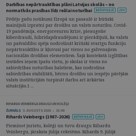
Darbības nepārtrauktības plāni Latvijas skolās – no
normatīvās prasības līdz reālai noturībai
Pēdējo gadu notikumi Eiropā un pasaulē ir būtiski
mainījuši izpratni par drošību un valsts noturību. Covid-
19 pandēmija, energoresursu krīze, pieaugošie
kiberdraudi, hibrīdapdraudējumi ir pierādījuši, ka valsts
un pašvaldību spēja nodrošināt kritiski svarīgu funkciju
nepārtrauktību ir kļuvusi par vienu no galvenajiem
nacionālās drošības elementiem. Šajā kontekstā izglītības
iestādes ieņem īpašu vietu, jo skolas ir viens no
sabiedrības noturības balstiem, kas nodrošina
sabiedrības stabilitāti, bērnu drošību un iespēju pārējām
valsts institūcijām turpināt darbu arī ārkārtas
situācijās.1 ...
RIHARDA VEINBERGA DRAUGI UN KOLĒĢI
ŽURNĀLS
3. AUGUSTS 2026 • 15:00
Rihards Veinbergs (1987–2026)
Pieminot juristu, kolēģi un tuvu draugu Rihardu
Veinbergu, jāraksta jūlija rekviēms. Rihards 9. jūlijā