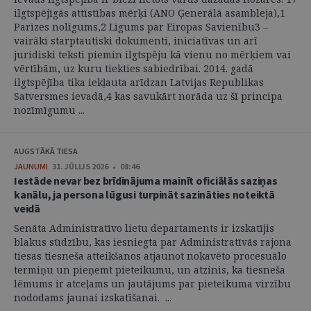
ilgtspējīgās attīstības mērķi (ANO Ģenerālā asambleja),1
Parīzes nolīgums,2 Līgums par Eiropas Savienību3 –
vairāki starptautiski dokumenti, iniciatīvas un arī
juridiski teksti piemin ilgtspēju kā vienu no mērķiem vai
vērtībām, uz kuru tiekties sabiedrībai. 2014. gadā
ilgtspējība tika iekļauta arīdzan Latvijas Republikas
Satversmes ievadā,4 kas savukārt norāda uz šī principa
nozīmīgumu ...
AUGSTĀKĀ TIESA
JAUNUMI
31. JŪLIJS 2026 • 08:46
Iestāde nevar bez brīdinājuma mainīt oficiālās saziņas
kanālu, ja persona lūgusi turpināt sazināties noteiktā
veidā
Senāta Administratīvo lietu departaments ir izskatījis
blakus sūdzību, kas iesniegta par Administratīvās rajona
tiesas tiesneša atteikšanos atjaunot nokavēto procesuālo
termiņu un pieņemt pieteikumu, un atzinis, ka tiesneša
lēmums ir atceļams un jautājums par pieteikuma virzību
nododams jaunai izskatīšanai. ...