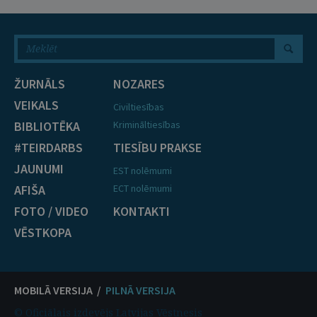
ŽURNĀLS
NOZARES
VEIKALS
Civiltiesības
BIBLIOTĒKA
Krimināltiesības
#TEIRDARBS
TIESĪBU PRAKSE
JAUNUMI
EST nolēmumi
AFIŠA
ECT nolēmumi
FOTO / VIDEO
KONTAKTI
VĒSTKOPA
MOBILĀ VERSIJA /
PILNĀ VERSIJA
© Oficiālais izdevējs Latvijas Vēstnesis