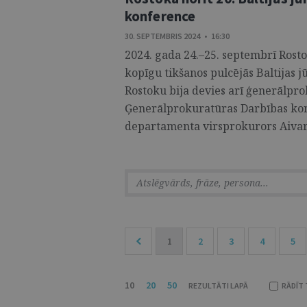
konference
30. SEPTEMBRIS 2024 • 16:30
2024. gada 24.–25. septembrī Rosto
kopīgu tikšanos pulcējās Baltijas j
Rostoku bija devies arī ģenerālpro
Ģenerālprokuratūras Darbības kont
departamenta virsprokurors Aivars
1
2
3
4
5
10
20
50
REZULTĀTI LAPĀ
RĀDĪT 