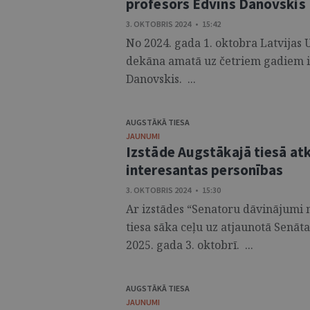
profesors Edvīns Danovskis
3. OKTOBRIS 2024 • 15:42
No 2024. gada 1. oktobra Latvijas U
dekāna amatā uz četriem gadiem ie
Danovskis. ...
AUGSTĀKĀ TIESA
JAUNUMI
Izstāde Augstākajā tiesā at
interesantas personības
3. OKTOBRIS 2024 • 15:30
Ar izstādes “Senatoru dāvinājumi 
tiesa sāka ceļu uz atjaunotā Senāta
2025. gada 3. oktobrī. ...
AUGSTĀKĀ TIESA
JAUNUMI