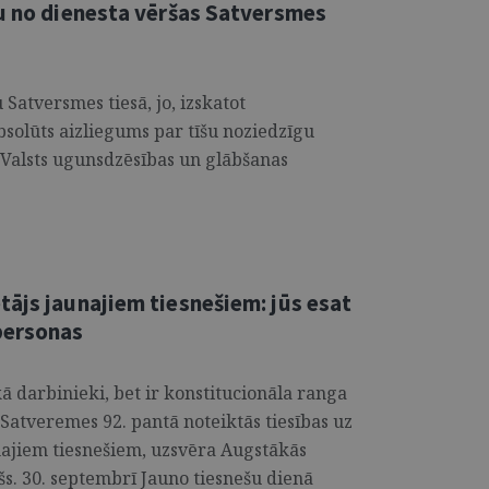
nu no dienesta vēršas Satversmes
Satversmes tiesā, jo, izskatot
absolūts aizliegums par tīšu noziedzīgu
 Valsts ugunsdzēsības un glābšanas
ājs jaunajiem tiesnešiem: jūs esat
personas
kā darbinieki, bet ir konstitucionāla ranga
 Satveremes 92. pantā noteiktās tiesības uz
aunajiem tiesnešiem, uzsvēra Augstākās
šs. 30. septembrī Jauno tiesnešu dienā