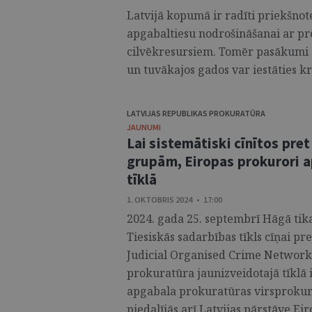
Latvijā kopumā ir radīti priekšnote
apgabaltiesu nodrošināšanai ar p
cilvēkresursiem. Tomēr pasākumi c
un tuvākajos gados var iestāties krī
LATVIJAS REPUBLIKAS PROKURATŪRA
JAUNUMI
Lai sistemātiski cīnītos pr
grupām, Eiropas prokurori 
tīklā
1. OKTOBRIS 2024 • 17:00
2024. gada 25. septembrī Hāgā tika 
Tiesiskās sadarbības tīkls cīņai p
Judicial Organised Crime Network 
prokuratūra jaunizveidotajā tīklā ir
apgabala prokuratūras virsprokur
piedalījās arī Latvijas pārstāve Ei