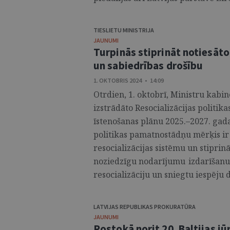
TIESLIETU MINISTRIJA
JAUNUMI
Turpinās stiprināt notiesāto
un sabiedrības drošību
1. OKTOBRIS 2024 • 14:09
Otrdien, 1. oktobrī, Ministru kabin
izstrādāto Resocializācijas politi
īstenošanas plānu 2025.–2027. gada
politikas pamatnostādņu mērķis ir
resocializācijas sistēmu un stiprin
noziedzīgu nodarījumu izdarīšanu 
resocializāciju un sniegtu iespēju 
LATVIJAS REPUBLIKAS PROKURATŪRA
JAUNUMI
Rostokā norit 20. Baltijas j