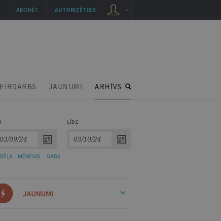
ABONĒT
AUTORIZĒTIES
EIRDARBS
JAUNUMI
ARHĪVS
O
LĪDZ
DĒĻA
/
MĒNESIS
/
GADS
JAUNUMI