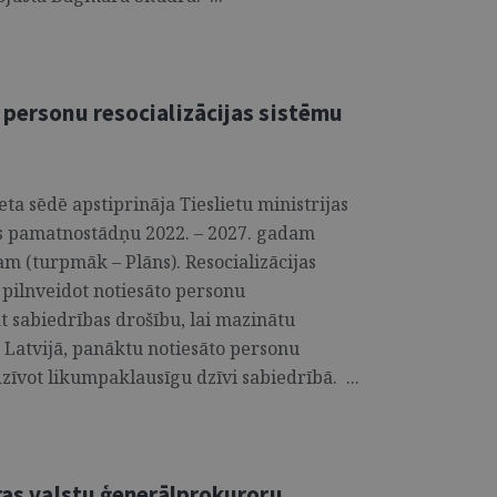
 personu resocializācijas sistēmu
eta sēdē apstiprināja Tieslietu ministrijas
kas pamatnostādņu 2022. – 2027. gadam
m (turpmāk – Plāns). Resocializācijas
 pilnveidot notiesāto personu
āt sabiedrības drošību, lai mazinātu
Latvijā, panāktu notiesāto personu
dzīvot likumpaklausīgu dzīvi sabiedrībā. ...
ūras valstu ģenerālprokuroru