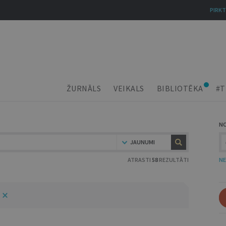
PIRKT
ŽURNĀLS
VEIKALS
BIBLIOTĒKA
#T
N
JAUNUMI
ATRASTI
58
REZULTĀTI
NE