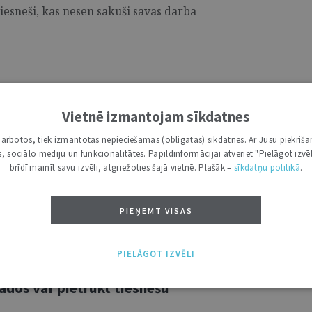
tiesneši, kas nesen sākuši savas darba
tu dalībnieku pieredzi tiesvedībā
Vietnē izmantojam sīkdatnes
i darbotos, tiek izmantotas nepieciešamās (obligātās) sīkdatnes. Ar Jūsu piekriša
kas, sociālo mediju un funkcionalitātes. Papildinformācijai atveriet "Pielāgot izvēl
rtējumu par Augstākās tiesas darbu un
brīdī mainīt savu izvēli, atgriežoties šajā vietnē. Plašāk –
sīkdatņu politikā
.
ās aptaujās, bet regulāri ikdienā, lietu
mu turpmāk e-pastā vai e-adresē saņems
PIEŅEMT VISAS
entu aptaujā. ...
PIELĀGOT IZVĒLI
ados var pietrūkt tiesnešu