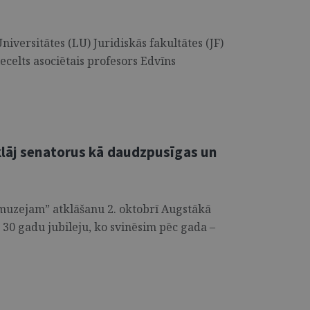
niversitātes (LU) Juridiskās fakultātes (JF)
celts asociētais profesors Edvīns
klāj senatorus kā daudzpusīgas un
muzejam” atklāšanu 2. oktobrī Augstākā
 30 gadu jubileju, ko svinēsim pēc gada –