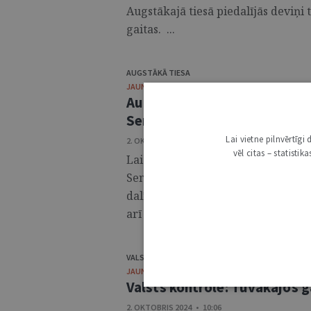
Augstākajā tiesā piedalījās deviņi 
gaitas. ...
AUGSTĀKĀ TIESA
JAUNUMI
Augstākā tiesa jautā par lie
Senātā
Lai vietne pilnvērtīg
2. OKTOBRIS 2024 • 10:12
vēl citas – statisti
Lai noskaidrotu tiesas klientu vē
Senāta nolēmumiem ne kampaņveidīg
dalībnieki līdz ar Senāta nolēmu
arī aicinājumu piedalīties tiesas kli
VALSTS KONTROLE
JAUNUMI
Valsts kontrole: Tuvākajos g
2. OKTOBRIS 2024 • 10:06