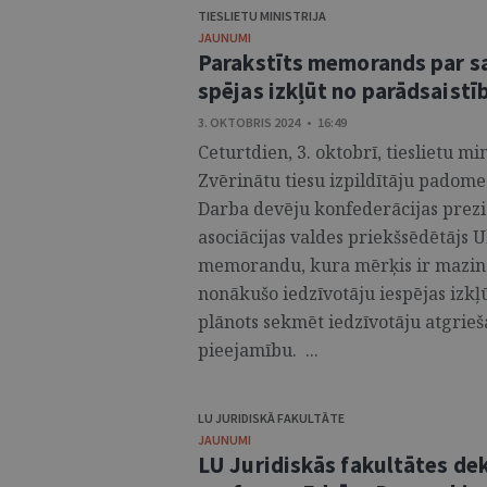
TIESLIETU MINISTRIJA
JAUNUMI
Parakstīts memorands par sa
spējas izkļūt no parādsaist
3. OKTOBRIS 2024 • 16:49
Ceturtdien, 3. oktobrī, tieslietu mi
Zvērinātu tiesu izpildītāju padome
Darba devēju konfederācijas prezi
asociācijas valdes priekšsēdētājs 
memorandu, kura mērķis ir mazinā
nonākušo iedzīvotāju iespējas izkļ
plānots sekmēt iedzīvotāju atgrieš
pieejamību. ...
LU JURIDISKĀ FAKULTĀTE
JAUNUMI
LU Juridiskās fakultātes de