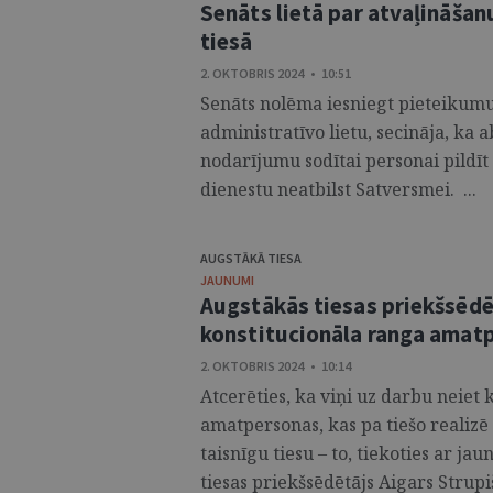
Senāts lietā par atvaļināša
tiesā
2. OKTOBRIS 2024 • 10:51
Senāts nolēma iesniegt pieteikumu 
administratīvo lietu, secināja, ka 
nodarījumu sodītai personai pildīt
dienestu neatbilst Satversmei. ...
AUGSTĀKĀ TIESA
JAUNUMI
Augstākās tiesas priekšsēdēt
konstitucionāla ranga amat
2. OKTOBRIS 2024 • 10:14
Atcerēties, ka viņi uz darbu neiet 
amatpersonas, kas pa tiešo realizē
taisnīgu tiesu – to, tiekoties ar j
tiesas priekšsēdētājs Aigars Strupi