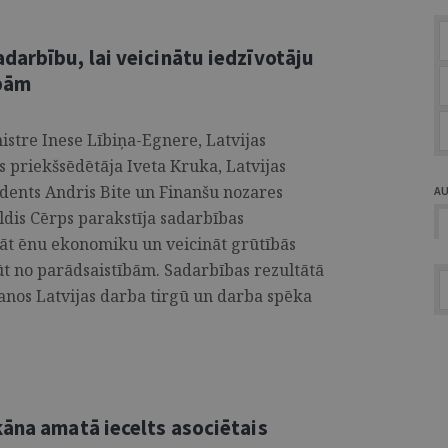
darbību, lai veicinātu iedzīvotāju
ībām
nistre Inese Lībiņa-Egnere, Latvijas
s priekšsēdētāja Iveta Kruka, Latvijas
dents Andris Bite un Finanšu nozares
A
Uldis Cērps parakstīja sadarbības
t ēnu ekonomiku un veicināt grūtībās
ūt no parādsaistībām. Sadarbības rezultātā
anos Latvijas darba tirgū un darba spēka
kāna amatā iecelts asociētais