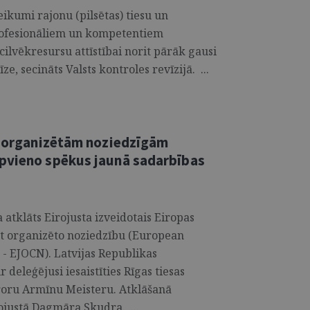
ikumi rajonu (pilsētas) tiesu un
rofesionāliem un kompetentiem
ilvēkresursu attīstībai norit pārāk gausi
ze, secināts Valsts kontroles revīzijā. ...
et organizētām noziedzīgām
apvieno spēkus jaunā sadarbības
atklāts Eirojusta izveidotais Eiropas
ret organizēto noziedzību (European
- EJOCN). Latvijas Republikas
 deleģējusi iesaistīties Rīgas tiesas
oru Armīnu Meisteru. Atklāšanā
rojustā Dagmāra Skudra. ...