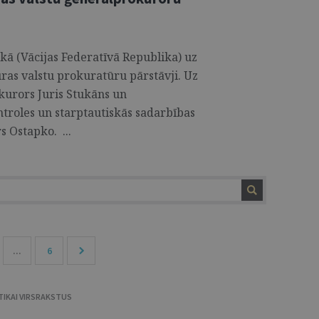
kā (Vācijas Federatīvā Republika) uz
ūras valstu prokuratūru pārstāvji. Uz
kurors Juris Stukāns un
roles un starptautiskās sadarbības
 Ostapko. ...
...
6
TIKAI VIRSRAKSTUS