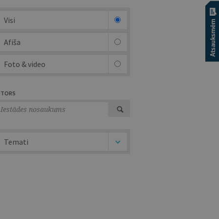
Visi
Afiša
Foto & video
UTORS
Temati