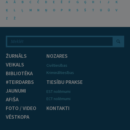
A
Ā
B
C
Č
D
E
Ē
F
G
Ģ
H
I
J
K
Ķ
L
Ļ
M
N
Ņ
O
P
R
S
Š
T
U
Ū
V
Z
Ž
ŽURNĀLS
NOZARES
VEIKALS
Civiltiesības
BIBLIOTĒKA
Krimināltiesības
#TEIRDARBS
TIESĪBU PRAKSE
JAUNUMI
EST nolēmumi
AFIŠA
ECT nolēmumi
FOTO / VIDEO
KONTAKTI
VĒSTKOPA