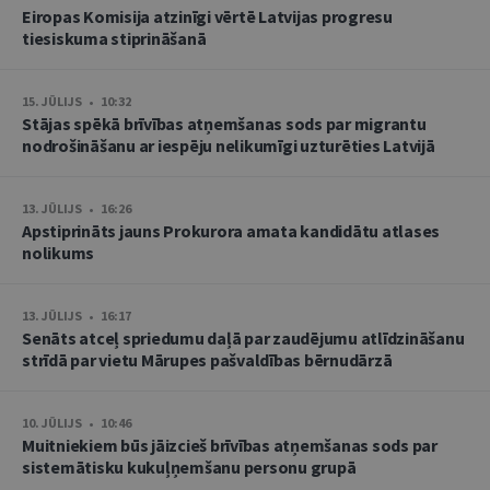
Eiropas Komisija atzinīgi vērtē Latvijas progresu
tiesiskuma stiprināšanā
15. JŪLIJS • 10:32
Stājas spēkā brīvības atņemšanas sods par migrantu
nodrošināšanu ar iespēju nelikumīgi uzturēties Latvijā
13. JŪLIJS • 16:26
Apstiprināts jauns Prokurora amata kandidātu atlases
nolikums
13. JŪLIJS • 16:17
Senāts atceļ spriedumu daļā par zaudējumu atlīdzināšanu
strīdā par vietu Mārupes pašvaldības bērnudārzā
10. JŪLIJS • 10:46
Muitniekiem būs jāizcieš brīvības atņemšanas sods par
sistemātisku kukuļņemšanu personu grupā