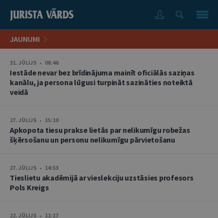
JAUNUMI
31. JŪLIJS • 08:46
Iestāde nevar bez brīdinājuma mainīt oficiālās saziņas
kanālu, ja persona lūgusi turpināt sazināties noteiktā
veidā
27. JŪLIJS • 15:10
Apkopota tiesu prakse lietās par nelikumīgu robežas
šķērsošanu un personu nelikumīgu pārvietošanu
27. JŪLIJS • 14:53
Tieslietu akadēmijā ar vieslekciju uzstāsies profesors
Pols Kreigs
22. JŪLIJS • 11:17