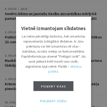
8. JŪLIJS • 16:21
Senāts: bērnu un jauniešu tiesību aizsardzības mērķi kā
pamatu atbrīvojumam no PVN nevar tulkot paplašināti
Vietnē izmantojam sīkdatnes
3. JŪLIJS • 18:23
Lai vietne pilnvērtīgi darbotos, tiek izmantotas
Publisko tiesību institūta konstitucionālās tiesībpolitikas
22. seminārs
nepieciešamās (obligātās) sīkdatnes. Ar Jūsu
piekrišanu var tikt izmantotas vēl citas –
statistikas, sociālo mediju un funkcionalitātes.
3. JŪLIJS • 14:45
Papildinformācijai atveriet "Pielāgot izvēli". Jūs
Mazbērniem nav pienākuma uzturēt vecvecākus, ja uztura
varat jebkurā brīdī mainīt savu izvēli,
lūdzējs nav par viņiem rūpējies
atgriežoties šajā vietnē. Plašāk –
sīkdatņu
politikā
.
1. JŪLIJS • 17:38
Kriminālsoda un medicīniska rakstura piespiedu līdzekļa
PIEŅEMT VISAS
piemērošana savstarpēji viens otru neizslēdz
PIELĀGOT IZVĒLI
30. JŪNIJS • 14:58