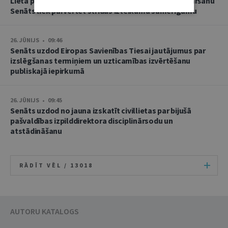
Lietā par namu pārvaldnieces goda un cieņas aizskaršanu
Senāts liek pārvērtēt strīdus izteikumu samērīgumu
26. JŪNIJS • 09:46
Senāts uzdod Eiropas Savienības Tiesai jautājumus par
izslēgšanas termiņiem un uzticamības izvērtēšanu
publiskajā iepirkumā
26. JŪNIJS • 09:45
Senāts uzdod no jauna izskatīt civillietas par bijušā
pašvaldības izpilddirektora disciplinārsodu un
atstādināšanu
RĀDĪT VĒL /
13018
AUTORU KATALOGS