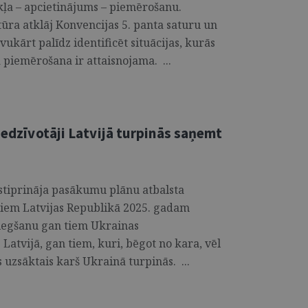
ekļa – apcietinājums – piemērošanu.
tūra atklāj Konvencijas 5. panta saturu un
ukārt palīdz identificēt situācijas, kurās
 piemērošana ir attaisnojama. ...
liedzīvotāji Latvijā turpinās saņemt
stiprināja pasākumu plānu atbalsta
ājiem Latvijas Republikā 2025. gadam
sniegšanu gan tiem Ukrainas
 Latvijā, gan tiem, kuri, bēgot no kara, vēl
s uzsāktais karš Ukrainā turpinās. ...