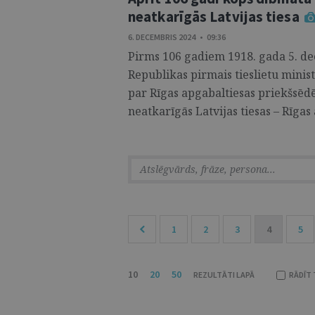
neatkarīgās Latvijas tiesa
6. DECEMBRIS 2024 • 09:36
Pirms 106 gadiem 1918. gada 5. d
Republikas pirmais tieslietu ministr
par Rīgas apgabaltiesas priekšsēd
neatkarīgās Latvijas tiesas – Rīgas
1
2
3
4
5
10
20
50
REZULTĀTI LAPĀ
RĀDĪT 