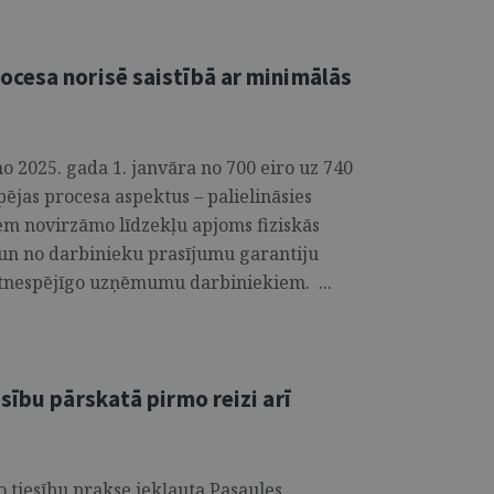
cesa norisē saistībā ar minimālās
no 2025. gada 1. janvāra no 700 eiro uz 740
ējas procesa aspektus – palielināsies
em novirzāmo līdzekļu apjoms fiziskās
un no darbinieku prasījumu garantiju
nespējīgo uzņēmumu darbiniekiem. ...
sību pārskatā pirmo reizi arī
o tiesību prakse iekļauta Pasaules