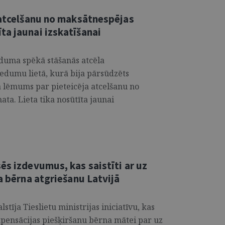
a atcelšanu no maksātnespējas
ta jaunai izskatīšanai
eduma spēkā stāšanās atcēla
edumu lietā, kurā bija pārsūdzēts
 lēmums par pieteicēja atcelšanu no
ta. Lieta tika nosūtīta jaunai
ēs izdevumus, kas saistīti ar uz
ta bērna atgriešanu Latvijā
stīja Tieslietu ministrijas iniciatīvu, kas
pensācijas piešķiršanu bērna mātei par uz