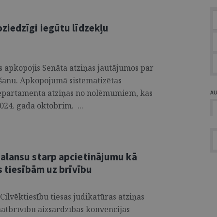
ziedzīgi iegūtu līdzekļu
 apkopojis Senāta atziņas jautājumos par
zēšanu. Apkopojumā sistematizētas
departamenta atziņas no nolēmumiem, kas
A
024. gada oktobrim. ...
alansu starp apcietinājumu kā
s tiesībām uz brīvību
Cilvēktiesību tiesas judikatūras atziņas
matbrīvību aizsardzības konvencijas