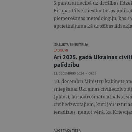
5.pantu attiecībā uz drošības līdz
Eiropas Cilvēktiesību tiesas judika
piemērošanas metodoloģiju, kas sav
apcietinājuma kā drošības līdzekļa
IEKŠLIETU MINISTRIJA
JAUNUMI
Arī 2025. gadā Ukrainas civi
palīdzību
11. DECEMBRIS 2024 • 08:58
10. decembrī Ministru kabinets ap
sniegšanai Ukrainas civiliedzīvot
(plāns), lai nodrošinātu atbalsta 
civiliedzīvotājiem, kuri jau uzturas
ieradīsies, ņemot vērā, ka Krievija
AUGSTĀKĀ TIESA