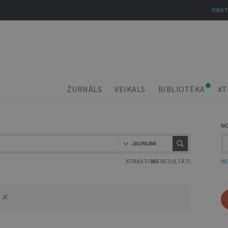
PIRKT
ŽURNĀLS
VEIKALS
BIBLIOTĒKA
#T
N
JAUNUMI
ATRASTI
865
REZULTĀTI
NE