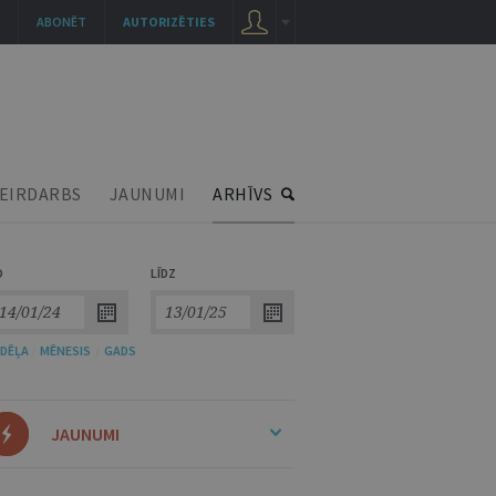
ABONĒT
AUTORIZĒTIES
EIRDARBS
JAUNUMI
ARHĪVS
O
LĪDZ
DĒĻA
/
MĒNESIS
/
GADS
JAUNUMI