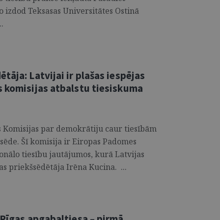
ko izdod Teksasas Universitātes Ostinā
.
tāja: Latvijai ir plašas iespējas
s komisijas atbalstu tiesiskuma
s Komisijas par demokrātiju caur tiesībām
rsēde. Šī komisija ir Eiropas Padomes
onālo tiesību jautājumos, kurā Latvijas
s priekšsēdētāja Irēna Kucina. ...
 Rīgas apgabaltiesa – pirmā