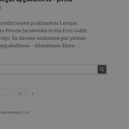
ecembrī nesen proklamētās Latvijas
s Pēteris Juraševskis iecēla Frici Gailīti
ētāju. Šis datums uzskatāms par pirmās
 apgabaltiesas – dibināšanas dienu. ...
...
87
TIKAI VIRSRAKSTUS