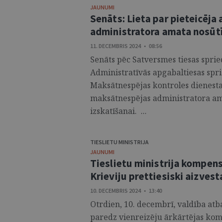
JAUNUMI
Senāts: Lieta par pieteicēj
administratora amata nosūtī
11. DECEMBRIS 2024 • 08:56
Senāts pēc Satversmes tiesas spri
Administratīvās apgabaltiesas spri
Maksātnespējas kontroles dienesta
maksātnespējas administratora ama
izskatīšanai. ...
TIESLIETU MINISTRIJA
JAUNUMI
Tieslietu ministrija kompens
Krieviju prettiesiski aizves
10. DECEMBRIS 2024 • 13:40
Otrdien, 10. decembrī, valdība atbal
paredz vienreizēju ārkārtējas kom