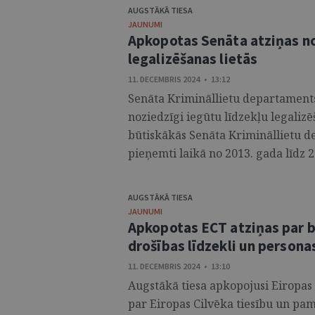
AUGSTĀKĀ TIESA
JAUNUMI
Apkopotas Senāta atziņas no
legalizēšanas lietās
11. DECEMBRIS 2024 • 13:12
Senāta Krimināllietu departaments
noziedzīgi iegūtu līdzekļu legali
būtiskākās Senāta Krimināllietu 
pieņemti laikā no 2013. gada līdz 2
AUGSTĀKĀ TIESA
JAUNUMI
Apkopotas ECT atziņas par b
drošības līdzekli un persona
11. DECEMBRIS 2024 • 13:10
Augstākā tiesa apkopojusi Eiropas 
par Eiropas Cilvēka tiesību un pa