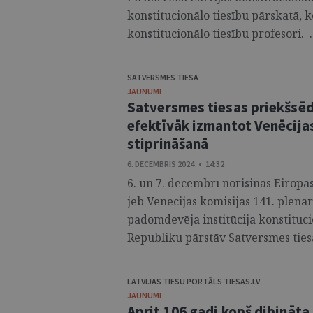
konstitucionālo tiesību pārskatā, 
konstitucionālo tiesību profesori. ..
SATVERSMES TIESA
JAUNUMI
Satversmes tiesas priekšsēdē
efektīvāk izmantot Venēcija
stiprināšanā
6. DECEMBRIS 2024 • 14:32
6. un 7. decembrī norisinās Eiropa
jeb Venēcijas komisijas 141. plenā
padomdevēja institūcija konstituci
Republiku pārstāv Satversmes tiesa
LATVIJAS TIESU PORTĀLS TIESAS.LV
JAUNUMI
Aprit 106 gadi kopš dibināta