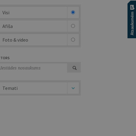
Visi
Afiša
Foto & video
UTORS
Temati