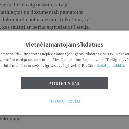
izvesta bērna atgriešanu Latvijā.
iesniegtos un dokumentāli pamatotos
u, dokumentu noformēšanu, tulkošanu, kā
kas saistīti ar bērna atgriešanos Latvijā.
Vietnē izmantojam sīkdatnes
i darbotos, tiek izmantotas nepieciešamās (obligātās) sīkdatnes. Ar Jūsu piekriša
kas, sociālo mediju un funkcionalitātes. Papildinformācijai atveriet "Pielāgot izvēl
 vēl divas lietas par zemes
brīdī mainīt savu izvēli, atgriežoties šajā vietnē. Plašāk –
sīkdatņu politikā
.
PIEŅEMT VISAS
iesā ierosinātas vēl divas lietas par
37. gada Civillikuma ievada, mantojuma
PIELĀGOT IZVĒLI
kā stāšanās laiku un piemērošanas kārtību”
 atbilstību Latvijas Republikas Satversmes
eikumam. ...