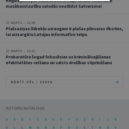
Regulējums par sabiedrisko mediju satura veidošanu
mazākumtautību valodās neatbilst Satversmei
27. MARTS • 11:16
Plašsaziņas līdzekļu uzraugam ir plašas pilnvaras rīkoties,
lai aizsargātu Latvijas informatīvo telpu
27. MARTS • 11:12
Prokuratūra šogad fokusēsies uz kriminālvajāšanas
efektivitātes celšanu un valsts drošības stiprināšanu
RĀDĪT VĒL /
13018
AUTORU KATALOGS
A
Ā
B
C
Č
D
E
Ē
F
G
Ģ
H
I
J
K
Ķ
L
Ļ
M
N
Ņ
O
P
R
S
Š
T
U
Ū
V