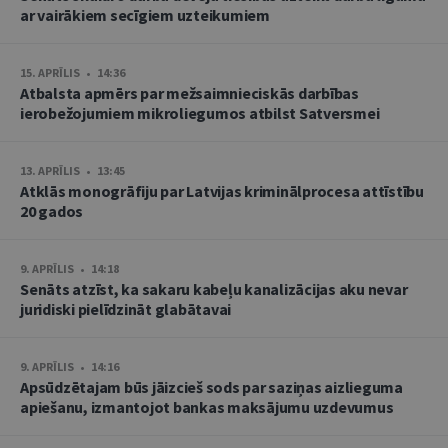
ar vairākiem secīgiem uzteikumiem
15. APRĪLIS • 14:36
Atbalsta apmērs par mežsaimnieciskās darbības
ierobežojumiem mikroliegumos atbilst Satversmei
13. APRĪLIS • 13:45
Atklās monogrāfiju par Latvijas kriminālprocesa attīstību
20 gados
9. APRĪLIS • 14:18
Senāts atzīst, ka sakaru kabeļu kanalizācijas aku nevar
juridiski pielīdzināt glabātavai
9. APRĪLIS • 14:16
Apsūdzētajam būs jāizcieš sods par saziņas aizlieguma
apiešanu, izmantojot bankas maksājumu uzdevumus