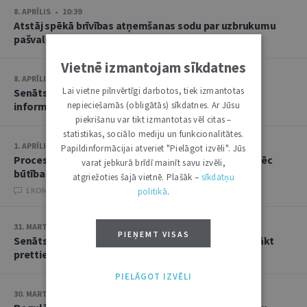
8. APRĪLIS • 10:39
Atstāj spēkā brīvības atņemšanas sodu par uzbrukumu
pašvaldības policistiem
Vietnē izmantojam sīkdatnes
8. APRĪLIS • 10:11
Lai vietne pilnvērtīgi darbotos, tiek izmantotas
Senāts liek no jauna vērtēt KNAB atteikumu sniegt
informāciju zvērinātai advokātei
nepieciešamās (obligātās) sīkdatnes. Ar Jūsu
piekrišanu var tikt izmantotas vēl citas –
statistikas, sociālo mediju un funkcionalitātes.
1. APRĪLIS • 10:39
Papildinformācijai atveriet "Pielāgot izvēli". Jūs
Procesuālā termiņa nokavēšanas apstākļi jāvērtē pēc
varat jebkurā brīdī mainīt savu izvēli,
būtības, nevis tikai jākonstatē fakts
atgriežoties šajā vietnē. Plašāk –
sīkdatņu
1 KOMENTĀRI
politikā
.
31. MARTS • 10:48
PIEŅEMT VISAS
Senāts atstāj spēkā spriedumu par pienākumu aizvākt
prettiesiski uzglabātus atkritumus
PIELĀGOT IZVĒLI
30. MARTS • 13:38