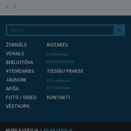
Z
Ž
ŽURNĀLS
NOZARES
VEIKALS
Civiltiesības
BIBLIOTĒKA
Krimināltiesības
#TEIRDARBS
TIESĪBU PRAKSE
JAUNUMI
EST nolēmumi
AFIŠA
ECT nolēmumi
FOTO / VIDEO
KONTAKTI
VĒSTKOPA
MOBILĀ VERSIJA /
PILNĀ VERSIJA