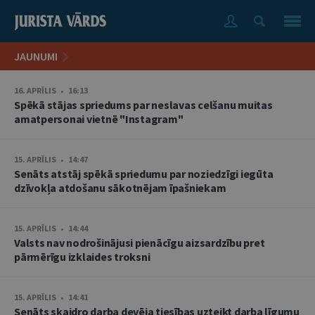
JAUNUMI
16. APRĪLIS • 16:13
Spēkā stājas spriedums par neslavas celšanu muitas
amatpersonai vietnē "Instagram"
15. APRĪLIS • 14:47
Senāts atstāj spēkā spriedumu par noziedzīgi iegūta
dzīvokļa atdošanu sākotnējam īpašniekam
15. APRĪLIS • 14:44
Valsts nav nodrošinājusi pienācīgu aizsardzību pret
pārmērīgu izklaides troksni
15. APRĪLIS • 14:41
Senāts skaidro darba devēja tiesības uzteikt darba līgumu