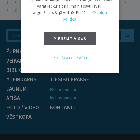
Ķ
L
Ļ
M
N
Ņ
O
P
R
S
Š
T
U
Ū
V
varat jebkurā brīdī mainīt savu izvēli,
Z
Ž
atgriežoties šajā vietnē. Plašāk –
sīkdatņu
politikā
.
PIEŅEMT VISAS
ŽURNĀLS
NOZARES
PIELĀGOT IZVĒLI
VEIKALS
Civiltiesības
BIBLIOTĒKA
Krimināltiesības
#TEIRDARBS
TIESĪBU PRAKSE
JAUNUMI
EST nolēmumi
AFIŠA
ECT nolēmumi
FOTO / VIDEO
KONTAKTI
VĒSTKOPA