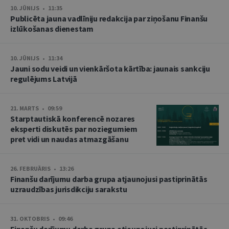
10. JŪNIJS • 11:35
Publicēta jauna vadlīniju redakcija par ziņošanu Finanšu
izlūkošanas dienestam
10. JŪNIJS • 11:34
Jauni sodu veidi un vienkāršota kārtība: jaunais sankciju
regulējums Latvijā
21. MARTS • 09:59
Starptautiskā konferencē nozares
eksperti diskutēs par noziegumiem
pret vidi un naudas atmazgāšanu
26. FEBRUĀRIS • 13:26
Finanšu darījumu darba grupa atjaunojusi pastiprinātās
uzraudzības jurisdikciju sarakstu
31. OKTOBRIS • 09:46