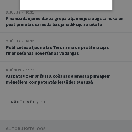
3. JŪLIJS • 10:31
Finanšu darījumu darba grupa atjaunojusi augsta riska un
pastiprinātās uzraudzības jurisdikciju sarakstu
2. JŪLIJS • 16:27
Publicētas atjaunotas Terorisma un proliferācijas
finansēšanas novēršanas vadlīnijas
6. JŪNIJS • 11:15
Atskats uz Finanšu izlūkošanas dienesta pirmajiem
mēnešiem kompetentās iestādes statusā
RĀDĪT VĒL /
31
AUTORU KATALOGS