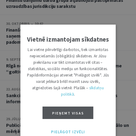
Finanšu darījumu darba grupa atjaunojusi pastiprinātās
uzraudzības jurisdikciju sarakstu
30. OKTOBRIS • 10:42
Finanšu izlūkošanas dienests aicina reģistrēties, lai
saņemtu tūlītējus paziņojumus par ANO Drošības
Vietnē izmantojam sīkdatnes
padomes sankciju izmaiņām
Lai vietne pilnvērtīgi darbotos, tiek izmantotas
nepieciešamās (obligātās) sīkdatnes. Ar Jūsu
9. SEPTEMBRIS • 10:57
piekrišanu var tikt izmantotas vēl citas –
Rīgā norisināsies goAML lietotāju reģionālā sanāksme
statistikas, sociālo mediju un funkcionalitātes.
“goRIGA 2024”
Papildinformācijai atveriet "Pielāgot izvēli". Jūs
varat jebkurā brīdī mainīt savu izvēli,
atgriežoties šajā vietnē. Plašāk –
sīkdatņu
22. AUGUSTS • 08:55
politikā
.
Sankcionēto personu saraksti ir pieejami caur Valsts
informācijas sistēmu savietotāju
PIEŅEMT VISAS
29. JŪLIJS • 14:09
Publicēts atjaunots metodiskais materiāls “Sektorālo un
mērķēto finanšu sankciju apiešanas indikatori”
PIELĀGOT IZVĒLI