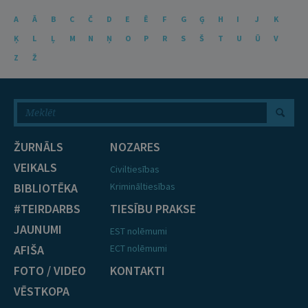
A
Ā
B
C
Č
D
E
Ē
F
G
Ģ
H
I
J
K
Ķ
L
Ļ
M
N
Ņ
O
P
R
S
Š
T
U
Ū
V
Z
Ž
ŽURNĀLS
NOZARES
VEIKALS
Civiltiesības
BIBLIOTĒKA
Krimināltiesības
#TEIRDARBS
TIESĪBU PRAKSE
JAUNUMI
EST nolēmumi
AFIŠA
ECT nolēmumi
FOTO / VIDEO
KONTAKTI
VĒSTKOPA