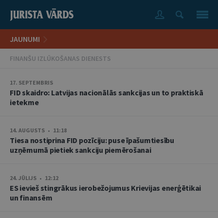
JAUNUMI
FINANŠU IZLŪKOŠANAS DIENESTS
17. SEPTEMBRIS
FID skaidro: Latvijas nacionālās sankcijas un to praktiskā
ietekme
14. AUGUSTS • 11:18
Tiesa nostiprina FID pozīciju: puse īpašumtiesību
uzņēmumā pietiek sankciju piemērošanai
24. JŪLIJS • 12:12
ES ievieš stingrākus ierobežojumus Krievijas enerģētikai
un finansēm