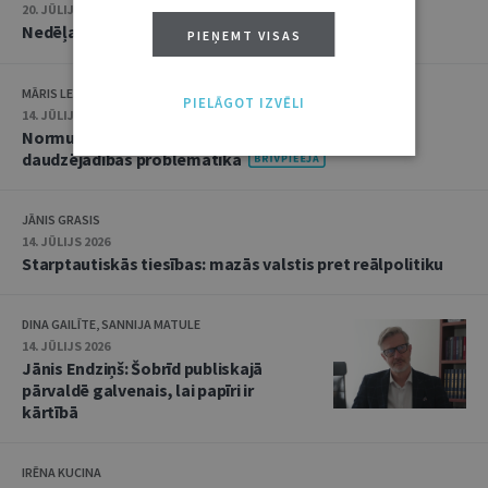
20. JŪLIJS 2026 • 16:05
Nedēļas notikumu apskats: 13.–17. jūlijs
PIEŅEMT VISAS
MĀRIS LEJA
PIELĀGOT IZVĒLI
14. JŪLIJS 2026
Normu konkurences un noziedzīgu nodarījumu
daudzējādības problemātika
JĀNIS GRASIS
14. JŪLIJS 2026
Starptautiskās tiesības: mazās valstis pret reālpolitiku
DINA GAILĪTE, SANNIJA MATULE
14. JŪLIJS 2026
Jānis Endziņš: Šobrīd publiskajā
pārvaldē galvenais, lai papīri ir
kārtībā
IRĒNA KUCINA