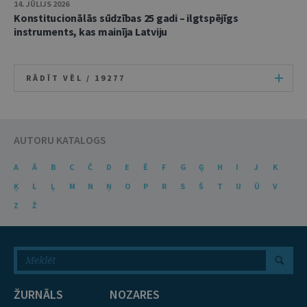
14. JŪLIJS 2026
Konstitucionālās sūdzības 25 gadi – ilgtspējīgs
instruments, kas mainīja Latviju
RĀDĪT VĒL /
19277
AUTORU KATALOGS
A
Ā
B
C
Č
D
E
Ē
F
G
Ģ
H
I
J
K
Ķ
L
Ļ
M
N
Ņ
O
P
R
S
Š
T
U
Ū
V
Z
Ž
ŽURNĀLS
NOZARES