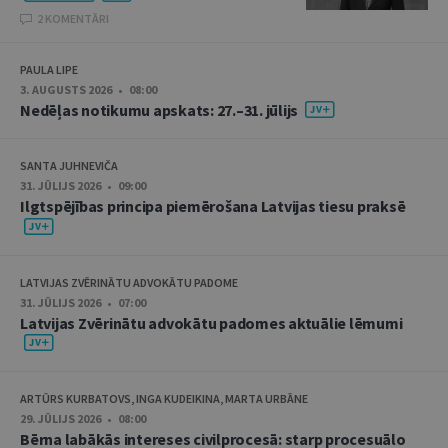
2 KOMENTĀRI
PAULA LIPE
3. AUGUSTS 2026 • 08:00
Nedēļas notikumu apskats: 27.–31. jūlijs
SANTA JUHNEVIČA
31. JŪLIJS 2026 • 09:00
Ilgtspējības principa piemērošana Latvijas tiesu praksē
LATVIJAS ZVĒRINĀTU ADVOKĀTU PADOME
31. JŪLIJS 2026 • 07:00
Latvijas Zvērinātu advokātu padomes aktuālie lēmumi
ARTŪRS KURBATOVS, INGA KUDEIKINA, MARTA URBĀNE
29. JŪLIJS 2026 • 08:00
Bērna labākās intereses civilprocesā: starp procesuālo