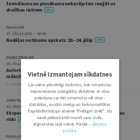
formālismu un pienākumu nekavējoties reaģēt uz
drošības riskiem
PAULA LIPE
27. JŪLIJS 2026 • 08:00
Nedēļas notikumu apskats: 20.–24. jūlijs
DĀVIDS ĒBERLIŅŠ
26. JŪLIJS 2026 • 08:00
Autortiesību subjekta un objekta juridiskie aspekti
Vietnē izmantojam sīkdatnes
mākslīgā intelekta kontekstā
2 KOMENTĀRI
Lai vietne pilnvērtīgi darbotos, tiek izmantotas
nepieciešamās (obligātās) sīkdatnes. Ar Jūsu
piekrišanu var tikt izmantotas vēl citas –
JURISTA VĀRDS
statistikas, sociālo mediju un funkcionalitātes.
22. JŪLIJS 2026 • 14:00
Papildinformācijai atveriet "Pielāgot izvēli". Jūs
Ekspertu saruna jūlijā: krimināltiesības un būvniecības
varat jebkurā brīdī mainīt savu izvēli,
riski
atgriežoties šajā vietnē. Plašāk –
sīkdatņu
politikā
.
PAULA LIPE