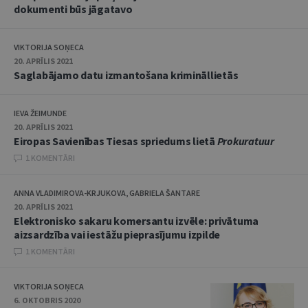
dokumenti būs jāgatavo
VIKTORIJA SOŅECA
20. APRĪLIS 2021
Saglabājamo datu izmantošana krimināllietās
IEVA ŽEIMUNDE
20. APRĪLIS 2021
Eiropas Savienības Tiesas spriedums lietā
Prokuratuur
1 KOMENTĀRI
ANNA VLADIMIROVA-KRJUKOVA, GABRIELA ŠANTARE
20. APRĪLIS 2021
Elektronisko sakaru komersantu izvēle: privātuma
aizsardzība vai iestāžu pieprasījumu izpilde
1 KOMENTĀRI
VIKTORIJA SOŅECA
6. OKTOBRIS 2020