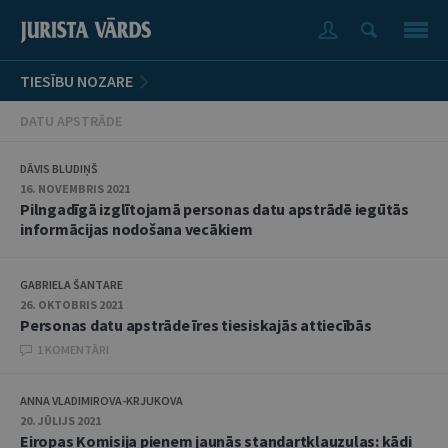
TIESĪBU NOZARE
DATU APSTRĀDE
DĀVIS BLUDIŅŠ
16. NOVEMBRIS 2021
Pilngadīgā izglītojamā personas datu apstrādē iegūtās
informācijas nodošana vecākiem
GABRIELA ŠANTARE
26. OKTOBRIS 2021
Personas datu apstrāde īres tiesiskajās attiecībās
1 KOMENTĀRI
ANNA VLADIMIROVA-KRJUKOVA
20. JŪLIJS 2021
Eiropas Komisija pieņem jaunās standartklauzulas: kādi