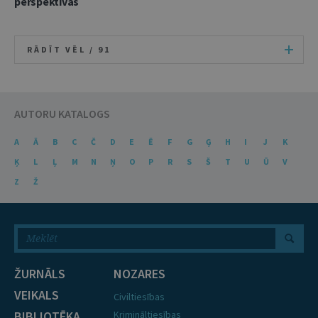
perspektīvas
RĀDĪT VĒL /
91
AUTORU KATALOGS
A
Ā
B
C
Č
D
E
Ē
F
G
Ģ
H
I
J
K
Ķ
L
Ļ
M
N
Ņ
O
P
R
S
Š
T
U
Ū
V
Z
Ž
ŽURNĀLS
NOZARES
VEIKALS
Civiltiesības
BIBLIOTĒKA
Krimināltiesības