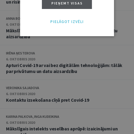
un risinājumi
PIEŅEMT VISAS
ANNA BOGDANOVA
PIELĀGOT IZVĒLI
6. OKTOBRIS 2020
Mākslīgais intelekts personāla atlasē: personas datu
aizsardzība
IRĒNA ŅESTEROVA
6. OKTOBRIS 2020
Apturi Covid-19 ar vai bez digitālām tehnoloģijām: tālāk
par privātumu un datu aizsardzību
VERONIKA SAJADOVA
6. OKTOBRIS 2020
Kontaktu izsekošana cīņā pret Covid-19
KARINA PALKOVA, INGA KUDEIKINA
6. OKTOBRIS 2020
Mākslīgais intelekts veselības aprūpē: izaicinājumi un