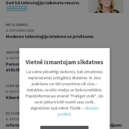
Dati kā tehnoloģiju laikmeta resurss
INETA ZIEMELE
6. OKTOBRIS 2020
Moderno tehnoloģiju ietekme uz privātumu
JEKATERINA MACUKA
6. OKTOBRIS 2020
Vietnē izmantojam sīkdatnes
Personas dati ir vērtība, kas jāsargā, nevis šķērslis
attīstībai
Lai vietne pilnvērtīgi darbotos, tiek izmantotas
nepieciešamās (obligātās) sīkdatnes. Ar Jūsu
piekrišanu var tikt izmantotas vēl citas –
ULDIS ĶINIS
statistikas, sociālo mediju un funkcionalitātes.
6. OKTOBRIS 2020
Papildinformācijai atveriet "Pielāgot izvēli". Jūs
Kiberdrošība – tiesiski aizsargājama vērtība
varat jebkurā brīdī mainīt savu izvēli,
atgriežoties šajā vietnē. Plašāk –
sīkdatņu
RŪTA PIRTA-DREIMANE, JĀNIS GRABIS
politikā
.
6. OKTOBRIS 2020
Informācijas drošība digitalizācijas laikmetā: izaicinājumi