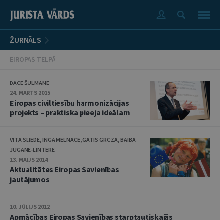
ŽURNĀLS
EIROPAS TELPĀ
DACE ŠULMANE
24. MARTS 2015
Eiropas civiltiesību harmonizācijas
projekts – praktiska pieeja ideālam
VITA SLIEDE, INGA MELNACE, GATIS GROZA, BAIBA
JUGANE-LINTERE
13. MAIJS 2014
Aktualitātes Eiropas Savienības
jautājumos
10. JŪLIJS 2012
Apmācības Eiropas Savienības starptautiskajās