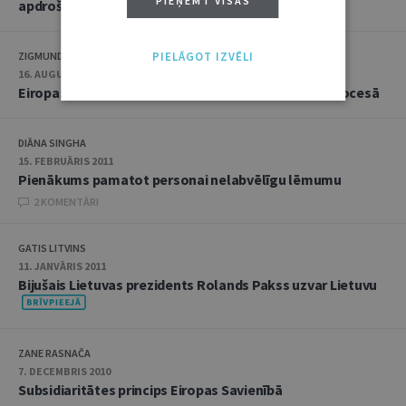
PIEŅEMT VISAS
apdrošināšanas nozarē
PIELĀGOT IZVĒLI
ZIGMUNDS DUNDURS
16. AUGUSTS 2011
Eiropas Savienības procesuālās tiesības kriminālprocesā
DIĀNA SINGHA
15. FEBRUĀRIS 2011
Pienākums pamatot personai nelabvēlīgu lēmumu
2 KOMENTĀRI
GATIS LITVINS
11. JANVĀRIS 2011
Bijušais Lietuvas prezidents Rolands Pakss uzvar Lietuvu
ZANE RASNAČA
7. DECEMBRIS 2010
Subsidiaritātes princips Eiropas Savienībā