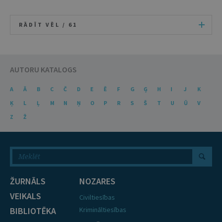
RĀDĪT VĒL /
61
AUTORU KATALOGS
A
Ā
B
C
Č
D
E
Ē
F
G
Ģ
H
I
J
K
Ķ
L
Ļ
M
N
Ņ
O
P
R
S
Š
T
U
Ū
V
Z
Ž
ŽURNĀLS
NOZARES
VEIKALS
Civiltiesības
BIBLIOTĒKA
Krimināltiesības