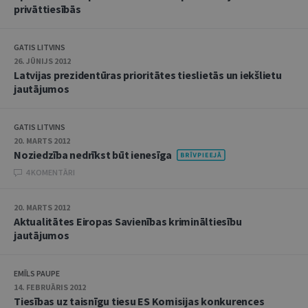
privāttiesībās
GATIS LITVINS
26. JŪNIJS 2012
Latvijas prezidentūras prioritātes tieslietās un iekšlietu
jautājumos
GATIS LITVINS
20. MARTS 2012
Noziedzība nedrīkst būt ienesīga
4 KOMENTĀRI
20. MARTS 2012
Aktualitātes Eiropas Savienības krimināltiesību
jautājumos
EMĪLS PAUPE
14. FEBRUĀRIS 2012
Tiesības uz taisnīgu tiesu ES Komisijas konkurences