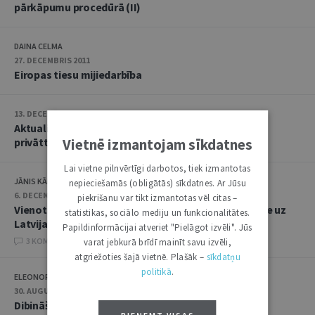
pārkāpumu procedūrā (II)
DAINA CELMA
27. DECEMBRIS 2011
Eiropas tiesu mijiedarbība
13. DECEMBRIS 2011
Aktualitātes Eiropas Savienības starptautisko
Vietnē izmantojam sīkdatnes
privāttiesību jautājumos
Lai vietne pilnvērtīgi darbotos, tiek izmantotas
JĀNIS KĀRKLIŅŠ
nepieciešamās (obligātās) sīkdatnes. Ar Jūsu
6. DECEMBRIS 2011
piekrišanu var tikt izmantotas vēl citas –
Vienotu Eiropas līgumtiesību veidošanās un ietekme uz
statistikas, sociālo mediju un funkcionalitātes.
Latvijas tiesībām
Papildinformācijai atveriet "Pielāgot izvēli". Jūs
3 KOMENTĀRI
varat jebkurā brīdī mainīt savu izvēli,
atgriežoties šajā vietnē. Plašāk –
sīkdatņu
politikā
.
ELEONORA ZELMENE
30. AUGUSTS 2011
Dibināšanas un pakalpojumu sniegšanas brīvība