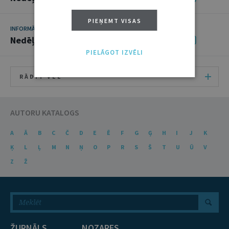
PIEŅEMT VISAS
INFORMĀCIJA
18. MAIJS 2026 • 08:00
Nedēļas notikumu apskats: 11.–15. maijs
PIELĀGOT IZVĒLI
RĀDĪT VĒL
AUTORU KATALOGS
A
Ā
B
C
Č
D
E
Ē
F
G
Ģ
H
I
J
K
Ķ
L
Ļ
M
N
Ņ
O
P
R
S
Š
T
U
Ū
V
Z
Ž
ŽURNĀLS
NOZARES