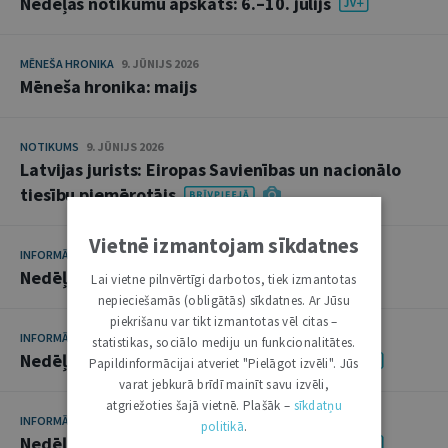
Nedēļas notikumu apskats: 6.–10. jūlijs
MĒNEŠA HRONIKA
9. JŪNIJS 2026
Mēneša hronika: maijs
NOTIKUMS
9. JŪNIJS 2026
Latvijas jurists: Eiropas Savienības un nacionālo
tiesību piemērotājs
Vietnē izmantojam sīkdatnes
INFORMĀCIJA
8. JŪNIJS 2026 • 08:00
Nedēļas notikumu apskats: 1.–5. jūnijs
Lai vietne pilnvērtīgi darbotos, tiek izmantotas
nepieciešamās (obligātās) sīkdatnes. Ar Jūsu
piekrišanu var tikt izmantotas vēl citas –
INFORMĀCIJA
1. JŪNIJS 2026 • 08:00
statistikas, sociālo mediju un funkcionalitātes.
Nedēļas notikumu apskats: 25.–29. maijs
Papildinformācijai atveriet "Pielāgot izvēli". Jūs
varat jebkurā brīdī mainīt savu izvēli,
atgriežoties šajā vietnē. Plašāk –
sīkdatņu
INFORMĀCIJA
25. MAIJS 2026 • 08:00
politikā
.
Nedēļas notikumu apskats: 18.–22. maijs