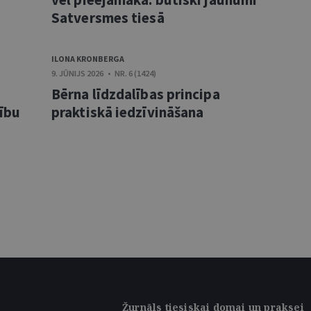
Satversmes tiesā
ILONA KRONBERGA
9. JŪNIJS 2026 • NR. 6 (1424)
Bērna līdzdalības principa
sību
praktiskā iedzīvināšana
Žurnāls tiesiskai domai un praksei