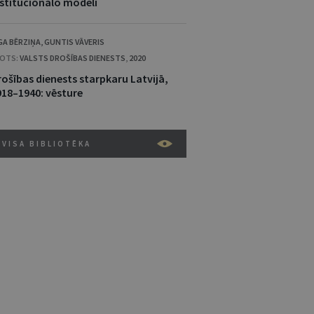
nstitucionālo modeli
GA BĒRZIŅA
,
GUNTIS VĀVERIS
OTS:
VALSTS DROŠĪBAS DIENESTS
,
2020
rošības dienests starpkaru Latvijā,
918–1940: vēsture
VISA BIBLIOTĒKA