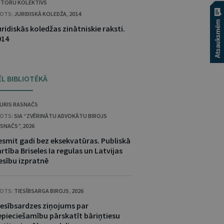
TORU KOLEKTĪVS
OTS:
JURIDISKĀ KOLEDŽA
,
2014
ridiskās koledžas zinātniskie raksti.
014
ĒL BIBLIOTĒKĀ
URIS RASNAČS
OTS:
SIA “ZVĒRINĀTU ADVOKĀTU BIROJS
SNAČS”
,
2026
esmit gadi bez eksekvatūras. Publiskā
rtība Briseles Ia regulas un Latvijas
esību izpratnē
OTS:
TIESĪBSARGA BIROJS
,
2026
iesībsardzes ziņojums par
epieciešamību pārskatīt bāriņtiesu