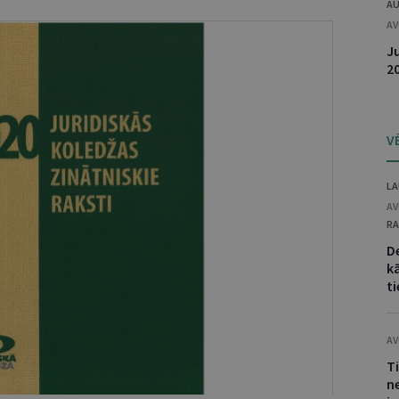
AU
AV
Ju
2
V
LA
AV
RA
D
kā
ti
AV
T
n