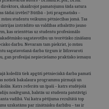
s direktors, skaidrojot pamatojumu šāda satura
s šādai izvēlei? Būtībā – ļoti pragmatisks –
k mūsu studentu veikumu pētniecības jomā. Tas
nistrijas izstrādāto un valdības atbalstīto jauno
m, kas orientētas uz studentu profesionālo
ā akadēmisko sagatavotību un teorētisko zināšanu
iecisko darbu. Nevaram tam piekrist, jo mūsu
ntu sagatavošanā darba tirgum ir līdzsvaroti
nu, gan profesijai nepieciešamo praktisko iemaņu
ajā koledžā tiek apgūti pētnieciskā darba pamati
as notiek bakalaura programmu pirmajā un
kolās. Katrs referāts un īpaši – katrs studējošā
tudiju noslēgumā, balstās uz studenta patstāvīgi
anta vadībā. Vai katra pētījuma rezultātā top
jums uzskatāms par zinātnisku darbību – tas ir