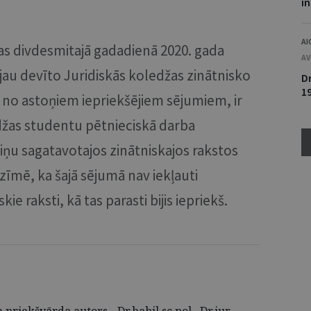
i
AI
as divdesmitajā gadadienā 2020. gada
AV
 jau devīto Juridiskās koledžas zinātnisko
D
1
ā no astoņiem iepriekšējiem sējumiem, ir
edžas studentu pētnieciskā darba
iņu sagatavotajos zinātniskajos rakstos
nozīmē, ka šajā sējumā nav iekļauti
e raksti, kā tas parasti bijis iepriekš.
riekšvārda autors - Dr.habil.sc.pol., Dr.iur.