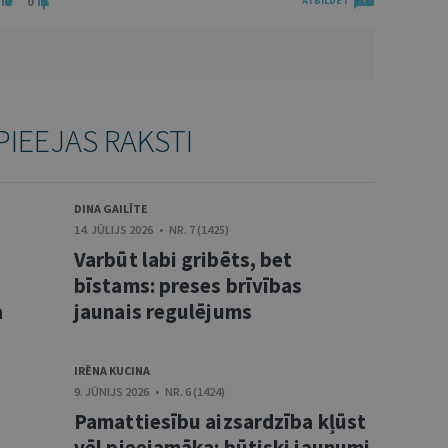
0
ATBILDĒT
PIEEJAS RAKSTI
DINA GAILĪTE
14. JŪLIJS 2026 • NR. 7 (1425)
Varbūt labi gribēts, bet
bīstams: preses brīvības
a
jaunais regulējums
IRĒNA KUCINA
9. JŪNIJS 2026 • NR. 6 (1424)
Pamattiesību aizsardzība kļūst
vēl pieejamāka: būtiski jaunumi