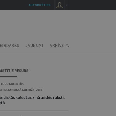
AUTORIZĒTIES
EIRDARBS
JAUNUMI
ARHĪVS
AISTĪTIE RESURSI
TORU KOLEKTĪVS
OTS:
JURIDISKĀ KOLEDŽA
,
2018
ridiskās koledžas zinātniskie raksti.
018