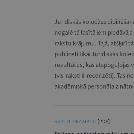
Juridiskās koledžas dibināšan
nogalē tā lasītājiem piedāvāja
rakstu krājumu. Tajā, atšķirīb
publicēti tikai Juridiskās kol
rezultātus, kas atspoguļojas v
(visi raksti ir recenzēti). Tas 
akadēmiskā personāla zinātniski
SKATĪT GRĀMATU
[PDF]
Krājuma zinātniskais redaktors un p