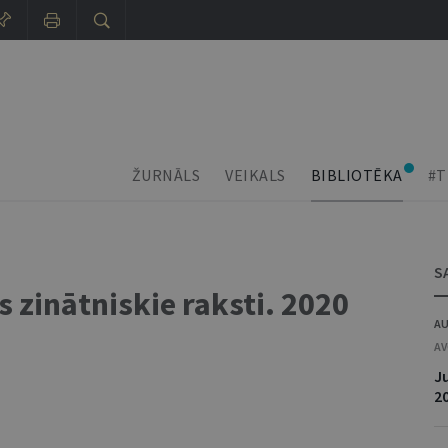
ŽURNĀLS
VEIKALS
BIBLIOTĒKA
#T
S
 zinātniskie raksti. 2020
AU
AV
Ju
2