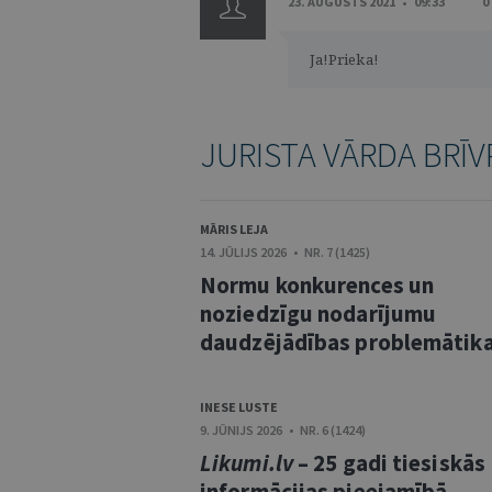
23. AUGUSTS 2021 • 09:33
0
Ja!Prieka!
JURISTA VĀRDA BRĪV
MĀRIS LEJA
14. JŪLIJS 2026 • NR. 7 (1425)
Normu konkurences un
noziedzīgu nodarījumu
daudzējādības problemātik
INESE LUSTE
9. JŪNIJS 2026 • NR. 6 (1424)
Likumi.lv
– 25 gadi tiesiskās
informācijas pieejamībā