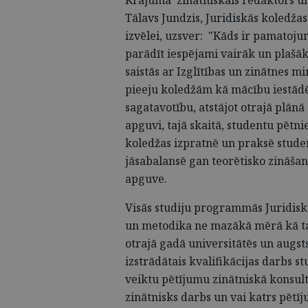
Tālavs Jundzis, Juridiskās koledža
izvēlei, uzsver: "Kāds ir pamatojum
parādīt iespējami vairāk un plašā
saistās ar Izglītības un zinātnes mi
pieeju koledžām kā mācību iestādē
sagatavotību, atstājot otrajā plān
apguvi, tajā skaitā, studentu pētn
koledžas izpratnē un praksē stude
jāsabalansē gan teorētisko zināša
apguve.
Visās studiju programmās Juridisk
un metodika ne mazākā mērā kā t
otrajā gadā universitātēs un augsts
izstrādātais kvalifikācijas darbs s
veiktu pētījumu zinātniskā konsult
zinātnisks darbs un vai katrs pētī