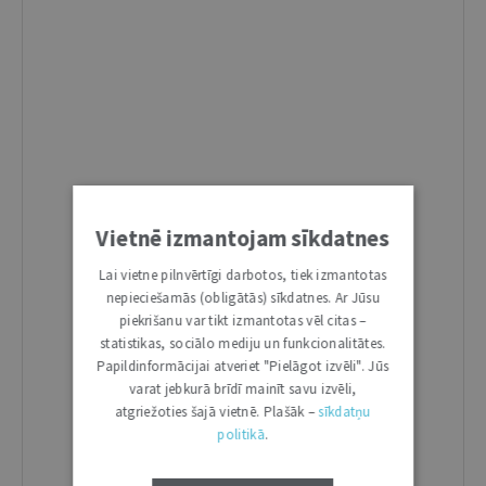
Vietnē izmantojam sīkdatnes
Lai vietne pilnvērtīgi darbotos, tiek izmantotas
nepieciešamās (obligātās) sīkdatnes. Ar Jūsu
piekrišanu var tikt izmantotas vēl citas –
statistikas, sociālo mediju un funkcionalitātes.
Papildinformācijai atveriet "Pielāgot izvēli". Jūs
varat jebkurā brīdī mainīt savu izvēli,
atgriežoties šajā vietnē. Plašāk –
sīkdatņu
politikā
.