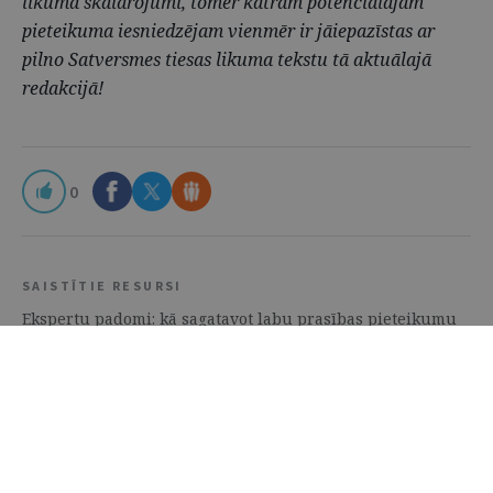
likuma skaidrojumi, tomēr katram potenciālajam
pieteikuma iesniedzējam vienmēr ir jāiepazīstas ar
pilno Satversmes tiesas likuma tekstu tā aktuālajā
redakcijā!
0
SAISTĪTIE RESURSI
Ekspertu padomi: kā sagatavot labu prasības pieteikumu
tiesai | | Lekcijas
Pārskats par Satversmes tiesas darbu 2020. gadā: jaunumi,
statistika, judikatūra, dialogs | | Prakses materiāli
Satversmes tiesas likums
— LIKUMI.LV —