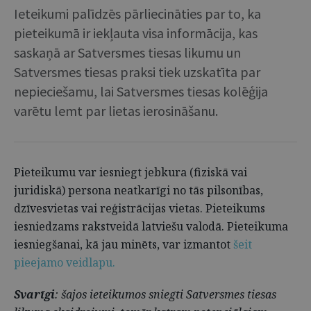
Ieteikumi palīdzēs pārliecināties par to, ka
pieteikumā ir iekļauta visa informācija, kas
saskaņā ar Satversmes tiesas likumu un
Satversmes tiesas praksi tiek uzskatīta par
nepieciešamu, lai Satversmes tiesas kolēģija
varētu lemt par lietas ierosināšanu.
Pieteikumu var iesniegt jebkura (fiziskā vai
juridiskā) persona neatkarīgi no tās pilsonības,
dzīvesvietas vai reģistrācijas vietas. Pieteikums
iesniedzams rakstveidā latviešu valodā. Pieteikuma
iesniegšanai, kā jau minēts, var izmantot
šeit
pieejamo veidlapu.
Svarīgi
: šajos ieteikumos sniegti Satversmes tiesas