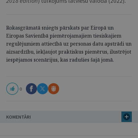
2018 edition
) tulkojums latviešu valodā (2022).
Rokasgrāmatā sniegts pārskats par Eiropā un
Eiropas Savienībā piemērojamajiem tiesiskajiem
regulējumiem attiecībā uz personas datu apstrādi un
aizsardzību, iekļaujot praktiskus piemērus, ilustrējot
iespējamos scenārijus, kas radušies šajā jomā.
0
KOMENTĀRI