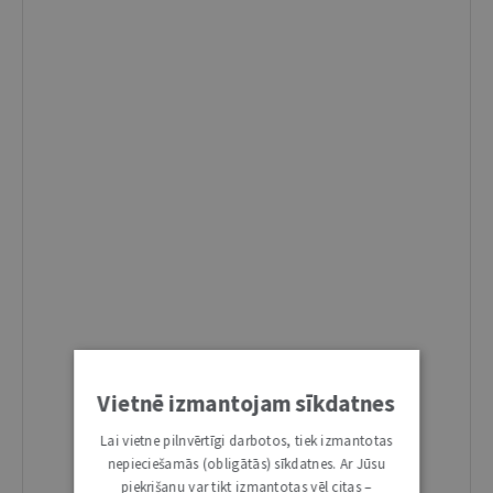
Vietnē izmantojam sīkdatnes
Lai vietne pilnvērtīgi darbotos, tiek izmantotas
nepieciešamās (obligātās) sīkdatnes. Ar Jūsu
piekrišanu var tikt izmantotas vēl citas –