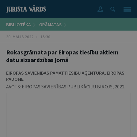
BIBLIOTĒKA
GRĀMATAS
30. MAIJS 2022 • 15:30
Rokasgrāmata par Eiropas tiesību aktiem
datu aizsardzības jomā
EIROPAS SAVIENĪBAS PAMATTIESĪBU AĢENTŪRA
,
EIROPAS
PADOME
AVOTS:
EIROPAS SAVIENĪBAS PUBLIKĀCIJU BIROJS
,
2022