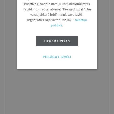
statistikas, sociālo mediju un funkcionalitātes.
Papildinformācijai atveriet "Pielāgot izvēli". Jūs
varat jebkurā brīdī mainīt savu izvēli,
atgriežoties šajā vietnē. Plašāk –
sīkdatņu
politikā
.
PIEŅEMT VISAS
PIELĀGOT IZVĒLI