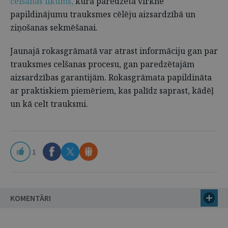
celšanas likums,
kurā paredzēta virkne
papildinājumu trauksmes cēlēju aizsardzībā un
ziņošanas sekmēšanai.
Jaunajā rokasgrāmatā var atrast informāciju gan par
trauksmes celšanas procesu, gan paredzētajām
aizsardzības garantijām. Rokasgrāmata papildināta
ar praktiskiem piemēriem, kas palīdz saprast, kādēļ
un kā celt trauksmi.
1
KOMENTĀRI