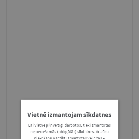
Vietnē izmantojam sīkdatnes
Lai vietne pilnvērtīgi darbotos, tiek izmantotas
nepieciešamās (obligātās) sīkdatnes. Ar Jūsu
piekrišanu var tikt izmantotas vēl citas –