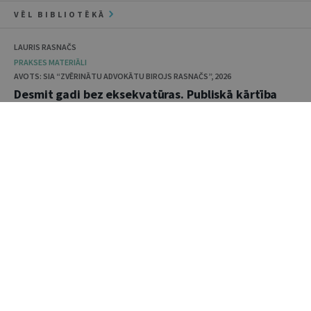
VĒL BIBLIOTĒKĀ
LAURIS RASNAČS
PRAKSES MATERIĀLI
AVOTS: SIA “ZVĒRINĀTU ADVOKĀTU BIROJS RASNAČS”, 2026
Desmit gadi bez eksekvatūras. Publiskā kārtība
Briseles Ia regulas un Latvijas tiesību izpratnē
PRAKSES MATERIĀLI
AVOTS: TIESĪBSARGA BIROJS, 2026
Tiesībsardzes ziņojums par nepieciešamību
pārskatīt bāriņtiesu institucionālo modeli
AIGA BĒRZIŅA, GUNTIS VĀVERIS
GRĀMATAS
AVOTS: VALSTS DROŠĪBAS DIENESTS, 2020
Drošības dienests starpkaru Latvijā, 1918–1940:
vēsture