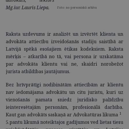
advokāts, lektors
Mg.iur. Lauris Liepa.
Foto: no personiskā arhīva
Raksta uzdevums ir analizēt un izvērtēt klienta un
advokāta attiecību izveidošanās stadiju saistībā ar
Latvijā spēkā esošajiem ētikas kodeksiem. Raksta
mērķis – atkarībā no tā, vai persona ir uzskatāma
par advokāta klientu vai ne, skaidri norobežot
jurista atbildības jautājumus.
Bez brīvprātīgi nodibinātām attiecībām ar klientu
nav iedomājama advokātu un citu juristu, kuri uz
vienošanās pamata sniedz juridisko palīdzību
ieinteresētajām personām, profesionālā darbība.
1
Kaut gan advokāts saskaņā ar Advokatūras likuma
5.pantu likumā noteiktajos gadījumos ved lietas tiesu