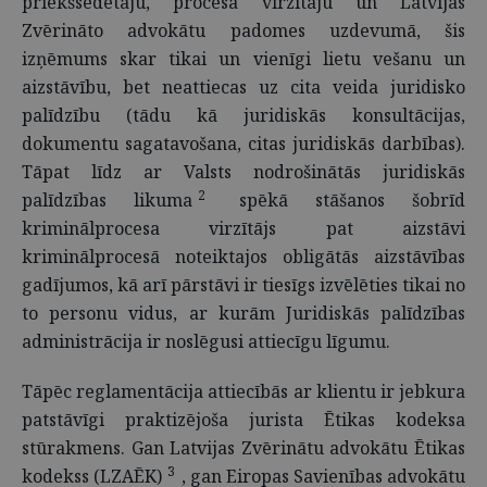
priekšsēdētāju, procesa virzītāju un Latvijas
Zvērināto advokātu padomes uzdevumā, šis
izņēmums skar tikai un vienīgi lietu vešanu un
aizstāvību, bet neattiecas uz cita veida juridisko
palīdzību (tādu kā juridiskās konsultācijas,
dokumentu sagatavošana, citas juridiskās darbības).
Tāpat līdz ar Valsts nodrošinātās juridiskās
2
palīdzības likuma
spēkā stāšanos šobrīd
kriminālprocesa virzītājs pat aizstāvi
kriminālprocesā noteiktajos obligātās aizstāvības
gadījumos, kā arī pārstāvi ir tiesīgs izvēlēties tikai no
to personu vidus, ar kurām Juridiskās palīdzības
administrācija ir noslēgusi attiecīgu līgumu.
Tāpēc reglamentācija attiecībās ar klientu ir jebkura
patstāvīgi praktizējoša jurista Ētikas kodeksa
stūrakmens. Gan Latvijas Zvērinātu advokātu Ētikas
3
kodekss
(LZAĒK)
, gan Eiropas Savienības advokātu