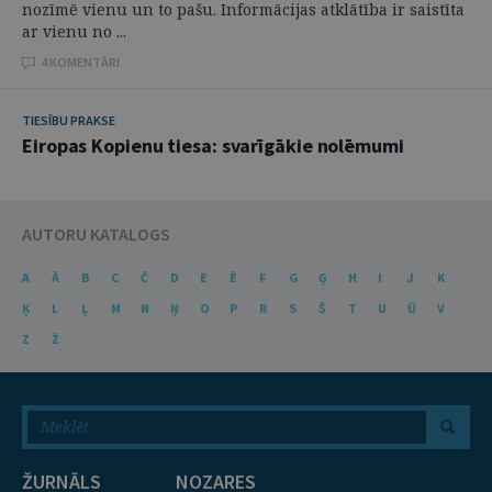
nozīmē vienu un to pašu. Informācijas atklātība ir saistīta
ar vienu no ...
4 KOMENTĀRI
TIESĪBU PRAKSE
Eiropas Kopienu tiesa: svarīgākie nolēmumi
AUTORU KATALOGS
A
Ā
B
C
Č
D
E
Ē
F
G
Ģ
H
I
J
K
Ķ
L
Ļ
M
N
Ņ
O
P
R
S
Š
T
U
Ū
V
Z
Ž
ŽURNĀLS
NOZARES