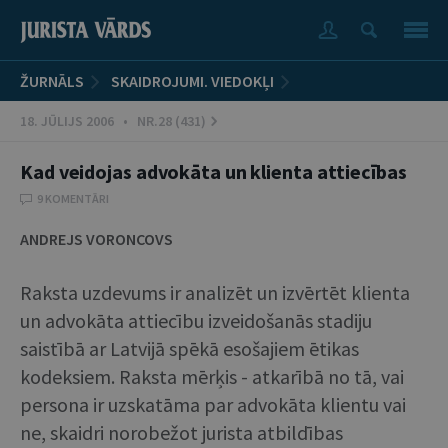
ŽURNĀLS
SKAIDROJUMI. VIEDOKĻI
18. JŪLIJS 2006 • NR.28 (431)
Kad veidojas advokāta un klienta attiecības
9 KOMENTĀRI
ANDREJS VORONCOVS
Raksta uzdevums ir analizēt un izvērtēt klienta
un advokāta attiecību izveidošanās stadiju
saistībā ar Latvijā spēkā esošajiem ētikas
kodeksiem. Raksta mērķis - atkarībā no tā, vai
persona ir uzskatāma par advokāta klientu vai
ne, skaidri norobežot jurista atbildības