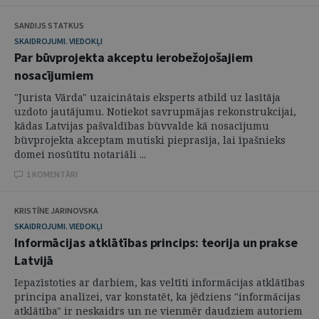
SANDIJS STATKUS
SKAIDROJUMI. VIEDOKĻI
Par būvprojekta akceptu ierobežojošajiem
nosacījumiem
"Jurista Vārda" uzaicinātais eksperts atbild uz lasītāja
uzdoto jautājumu. Notiekot savrupmājas rekonstrukcijai,
kādas Latvijas pašvaldības būvvalde kā nosacījumu
būvprojekta akceptam mutiski pieprasīja, lai īpašnieks
domei nosūtītu notariāli ...
1 KOMENTĀRI
KRISTĪNE JARINOVSKA
SKAIDROJUMI. VIEDOKĻI
Informācijas atklātības princips: teorija un prakse
Latvijā
Iepazīstoties ar darbiem, kas veltīti informācijas atklātības
principa analīzei, var konstatēt, ka jēdziens "informācijas
atklātība" ir neskaidrs un ne vienmēr daudziem autoriem