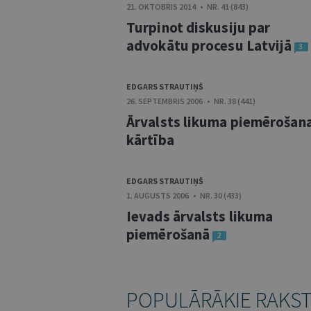
21. OKTOBRIS 2014 • NR. 41 (843)
Turpinot diskusiju par
advokātu procesu Latvijā
3
EDGARS STRAUTIŅŠ
26. SEPTEMBRIS 2006 • NR. 38 (441)
Ārvalsts likuma piemērošan
kārtība
EDGARS STRAUTIŅŠ
1. AUGUSTS 2006 • NR. 30 (433)
Ievads ārvalsts likuma
piemērošanā
2
POPULĀRĀKIE RAKS