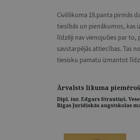
Civillikuma 19.panta pirmās da
tiesībās un pienākumos, kas iz
līdzēji nav vienojušies par t
savstarpējās attiecības. Tas n
tiesisku pamatu izmantot līdz
Ārvalsts likuma piemēroš
Dipl. iur. Edgars Strautiņš, Ves
Rīgas Juridiskās augstskolas m