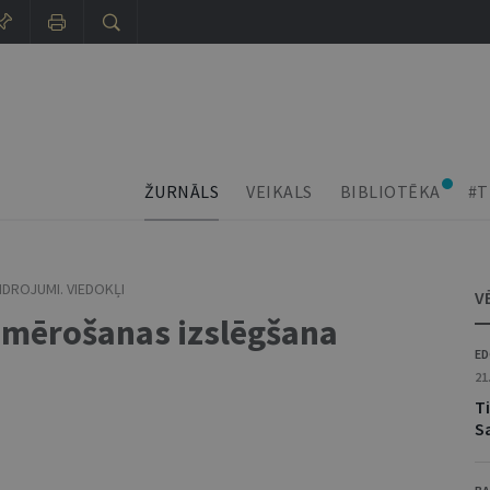
ŽURNĀLS
VEIKALS
BIBLIOTĒKA
#T
IDROJUMI. VIEDOKĻI
V
emērošanas izslēgšana
ED
21
T
S