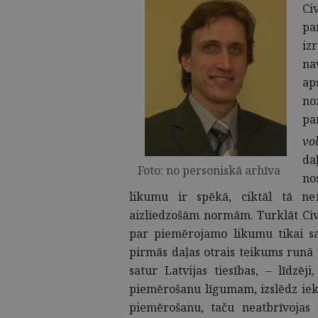
Ci
pa
iz
na
ap
no
pa
vo
da
Foto: no personiskā arhīva
no
likumu ir spēkā, ciktāl tā ne
aizliedzošām normām. Turklāt Civi
par piemērojamo likumu tikai sai
pirmās daļas otrais teikums runā
satur Latvijas tiesības, – līdzēji
piemērošanu līgumam, izslēdz iek
piemērošanu, taču neatbrīvojas