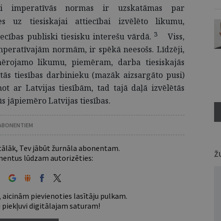
ki imperatīvās normas ir uzskatāmas par
es uz tiesiskajai attiecībai izvēlēto likumu,
3
iecības publiski tiesisku interešu
vārdā.
Viss,
imperatīvajām normām, ir spēkā neesošs. Līdzēji,
mērojamo likumu, piemēram, darba tiesiskajās
ētās tiesības darbinieku (mazāk aizsargāto pusi)
inot ar Latvijas tiesībām, tad tajā daļā izvēlētās
 jāpiemēro Latvijas tiesības.
 ABONENTIEM
 tālāk, Tev jābūt žurnāla abonentam.
Ž
entus lūdzam autorizēties:
 aicinām pievienoties lasītāju pulkam.
u piekļuvi digitālajam saturam!