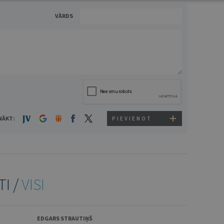
VĀRDS
NĀKT:
PIEVIENOT
TI /
VISI
EDGARS STRAUTIŅŠ