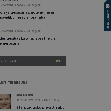
IBA RUDEVSKA
. NOVEMBRIS 2006 • NR. 46 (449)
evišķā tiesāšanās: nolēmumu un
iesvedību nesavienojamība
. NOVEMBRIS 2006 • NR. 46 (449)
des tiesības Latvijā: izpratne un
iemērošana
VISI RAKSTI
AISTĪTIE RESURSI
AIGA MIERIŅA
23. AUGUSTS 2011 • NR. 34 (681)
Starptautisko privāttiesību