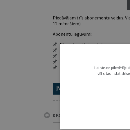
Piedāvājam trīs abonementu veidus. Vie
12 mēnešiem).
Abonentu ieguvumi:
Pieeja jaunākajam izdevumam
Neierobežota pieeja arhīvam – 24 h/
Vairāk nekā 18 000 rakstu un 2000 a
Visi tematiskie numuri un ikgadēji
Personalizētās iespējas – piezīmes,
Lai vietne pilnvērtīg
vēl citas – statisti
ABONĒ 2026.GADAM!
TR
0 KOMENTĀRI