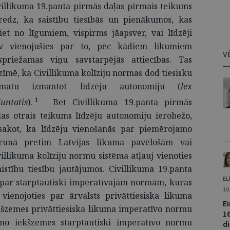
villikuma 19.panta pirmās daļas pirmais teikums
redz, ka saistību tiesībās un pienākumos, kas
riet no līgumiem, vispirms jāapsver, vai līdzēji
v vienojušies par to, pēc kādiem likumiem
V
spriežamas viņu savstarpējās attiecības. Tas
zīmē, ka Civillikuma kolīziju normas dod tiesisku
matu izmantot līdzēju autonomiju (
lex
1
luntatis
).
Bet Civillikuma 19.panta pirmās
ļas otrais teikums līdzēju autonomiju ierobežo,
sakot, ka līdzēju vienošanās par piemērojamo
runā pretim Latvijas likuma pavēlošām vai
llikuma kolīziju normu sistēma atļauj vienoties
stību tiesību jautājumos. Civillikuma 19.panta
EL
 par starptautiski imperatīvajām normām, kuras
10
, vienojoties par ārvalsts privāttiesiska likuma
E
šzemes privāttiesiska likuma imperatīvo normu
1
 no iekšzemes starptautiski imperatīvo normu
d