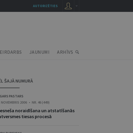
AUTORIZĒTIES
EIRDARBS
JAUNUMI
ARHĪVS
ĒL ŠAJĀ NUMURĀ
GARS PASTARS
. NOVEMBRIS 2006 • NR. 46 (449)
iesneša noraidīšana un atstatīšanās
atversmes tiesas procesā