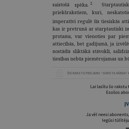
2
saistošā
spēka.
Starptautis
priekšrakstiem, kuri, neskatoti
imperatīvi regulē šīs tiesiskās att
kas ir pretrunā ar starptautiski 
protams, var vienoties par pie
attiecībās, bet gadījumā, ja izvēl
nostādīs sliktākā stāvoklī, salīdz
tiesības nebūs piemērojamas un būs
ŠIS RAKSTS PIEEJAMS “JURISTA VĀRDA”
Lai lasītu šo rakstu
Esošos abon
Ja vēl neesi abonents,
Iegūsi tūlītēj