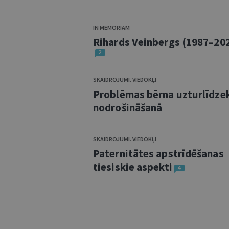
IN MEMORIAM
Rihards Veinbergs (1987–20
2
SKAIDROJUMI. VIEDOKĻI
Problēmas bērna uzturlīdze
nodrošināšanā
SKAIDROJUMI. VIEDOKĻI
Paternitātes apstrīdēšanas
tiesiskie aspekti
4