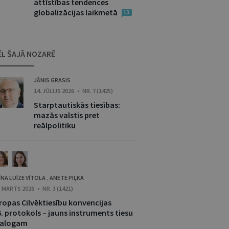
attīstības tendences
globalizācijas laikmetā
13
ĒL ŠAJĀ NOZARĒ
JĀNIS GRASIS
14. JŪLIJS 2026 • NR. 7 (1425)
Starptautiskās tiesības:
mazās valstis pret
reālpolitiku
ĪNA LUĪZE VĪTOLA
ANETE PIĻKA
,
. MARTS 2026 • NR. 3 (1421)
iropas Cilvēktiesību konvencijas
6. protokols – jauns instruments tiesu
ialogam