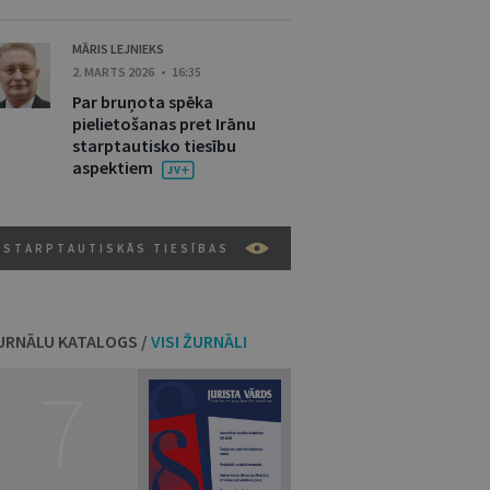
MĀRIS LEJNIEKS
2. MARTS 2026 • 16:35
Par bruņota spēka
pielietošanas pret Irānu
starptautisko tiesību
aspektiem
STARPTAUTISKĀS TIESĪBAS
URNĀLU KATALOGS /
VISI ŽURNĀLI
7