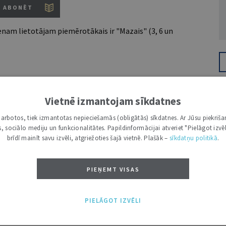
ABONĒT
nam lietotājam piemērotākais ir "Mazais" (3, 6 un
7 d.
utoru
Vietnē izmantojam sīkdatnes
e grāmatžurnāli
 citāti, mapes
i darbotos, tiek izmantotas nepieciešamās (obligātās) sīkdatnes. Ar Jūsu piekriša
kas, sociālo mediju un funkcionalitātes. Papildinformācijai atveriet "Pielāgot izvēl
brīdī mainīt savu izvēli, atgriežoties šajā vietnē. Plašāk –
sīkdatņu politikā
.
ĪS IESPĒJAS TAVAI IZVĒLEI: MAZAIS, VIDĒJAIS UN LIELAIS ABONEMENTS!
PIEŅEMT VISAS
PIELĀGOT IZVĒLI