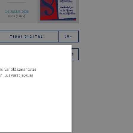
14. JŪLIJS 2026
NR 7 (1425)
TIKAI DIGITĀLI
JV+
PIESAKIES VĒSTKOPAI
nu var tikt izmantotas
i". Jūs varat jebkurā