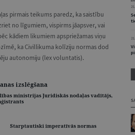
BA
21
ļas pirmais teikums paredz, ka saistību
S
t
riet no līgumiem, vispirms jāapsver, vai
o, pēc kādiem likumiem apspriežamas viņu
21
ozīmē, ka Civillikuma kolīziju normas dod
Vi
p
ēju autonomiju (lex voluntatis).
anas izslēgšana
elības ministrijas Juridiskās nodaļas vadītājs,
S
aģistrants
Starptautiski imperatīvās normas