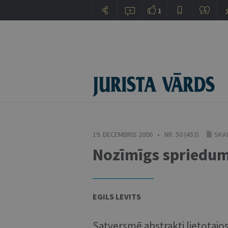
1
19. DECEMBRIS 2006 • NR. 50 (453)
SKAI
Nozīmīgs spriedum
EGILS LEVITS
Satversmē abstrakti lietotajo