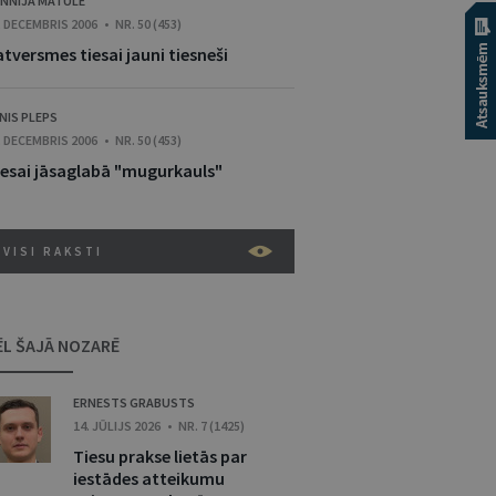
NNIJA MATULE
. DECEMBRIS 2006 • NR. 50 (453)
tversmes tiesai jauni tiesneši
NIS PLEPS
. DECEMBRIS 2006 • NR. 50 (453)
iesai jāsaglabā "mugurkauls"
VISI RAKSTI
ĒL ŠAJĀ NOZARĒ
ERNESTS GRABUSTS
14. JŪLIJS 2026 • NR. 7 (1425)
Tiesu prakse lietās par
iestādes atteikumu