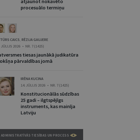
atjaunot nokavēto
procesuālo termiņu
TŪRS CAICS
RĒZIJA GAUJERE
,
. JŪLIJS 2026 • NR. 7 (1425)
atversmes tiesas jaunākā judikatūra
rokšņa pārvaldības jomā
IRĒNA KUCINA
14. JŪLIJS 2026 • NR. 7 (1425)
Konstitucionālās sūdzības
25 gadi – ilgtspējīgs
instruments, kas mainīja
Latviju
ADMINISTRATĪVĀS TIESĪBAS UN PROCESS