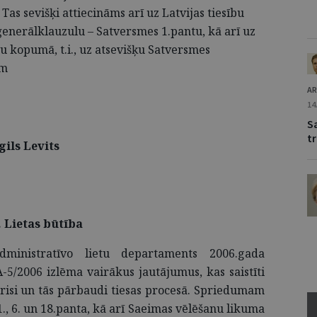
as sevišķi attiecināms arī uz Latvijas tiesību
ģenerālklauzulu – Satversmes 1.pantu, kā arī uz
u kopumā, t.i., uz atsevišķu Satversmes
ām
AR
14
S
t
Egils Levits
. Lietas būtība
ministratīvo lietu departaments 2006.gada
5/2006 izlēma vairākus jautājumus, kas saistīti
isi un tās pārbaudi tiesas procesā. Spriedumam
, 6. un 18.panta, kā arī Saeimas vēlēšanu likuma