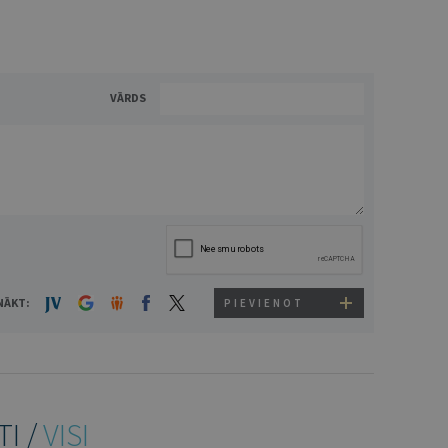
VĀRDS
NĀKT:
PIEVIENOT
TI /
VISI