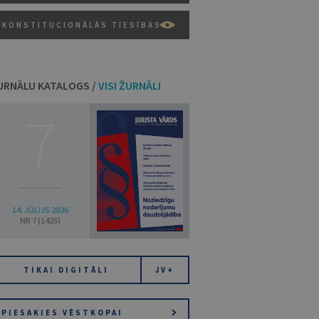
KONSTITUCIONĀLĀS TIESĪBAS
URNĀLU KATALOGS /
VISI ŽURNĀLI
7
14. JŪLIJS 2026
NR 7 (1425)
TIKAI DIGITĀLI
JV+
PIESAKIES VĒSTKOPAI