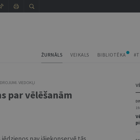
ŽURNĀLS
VEIKALS
BIBLIOTĒKA
#T
DROJUMI. VIEDOKĻI
V
s par vēlēšanām
DI
19
V
p
s jēdzienos nav jāiekonservē tās