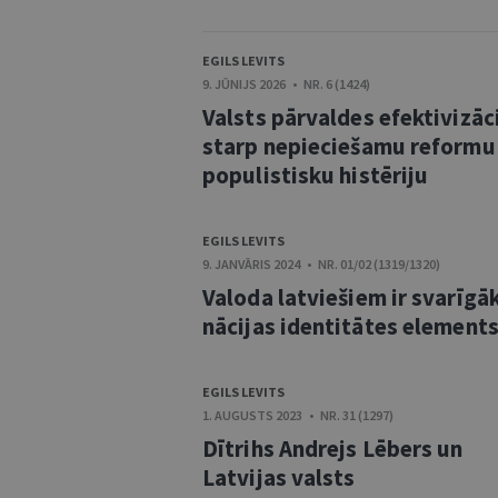
EGILS LEVITS
9. JŪNIJS 2026 • NR. 6 (1424)
Valsts pārvaldes efektivizāci
starp nepieciešamu reformu
populistisku histēriju
EGILS LEVITS
9. JANVĀRIS 2024 • NR. 01/02 (1319/1320)
Valoda latviešiem ir svarīgā
nācijas identitātes element
EGILS LEVITS
1. AUGUSTS 2023 • NR. 31 (1297)
Dītrihs Andrejs Lēbers un
Latvijas valsts