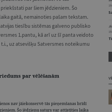
SA
19
priekšstati par šiem jēdzieniem. Šo
Sa
s laika gaitā, nemainoties pašam tekstam.
 Latvijas tiesību sistēmas galveno publisko
JĀ
19
versmes 1.pantu, kā arī uz šī panta veidoto
T
.i., uz atsevišķu Satversmes noteikumu
riedums par vēlēšanām
V
zienos nav jāiekonservē tās pieņemšanas brīdī
ieniem. Šo jēdzienu saturs var attīstīties laika