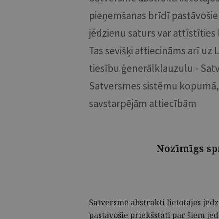
pieņemšanas brīdī pastāvošie 
jēdzienu saturs var attīstītie
Tas sevišķi attiecināms arī uz
tiesību ģenerālklauzulu - Sat
Satversmes sistēmu kopumā, t
savstarpējām attiecībām
Nozīmīgs sp
Satversmē abstrakti lietotajos jēd
pastāvošie priekšstati par šiem jēdz