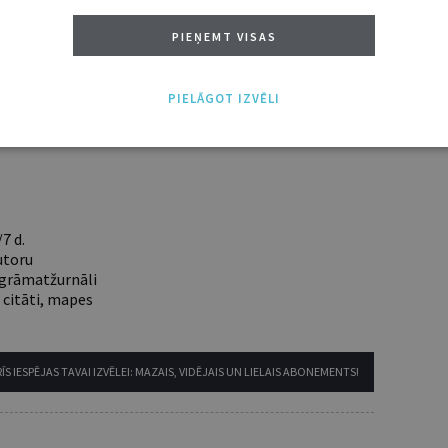
 aicinām pievienoties lasītāju pulkam.
u piekļuvi digitālajam saturam!
PIEŅEMT VISAS
ABONĒT
PIELĀGOT IZVĒLI
nam lietotājam piemērotākais ir "Mazais" (3, 6 un
7 d.
utoru
e grāmatžurnāli
 citāti, mapes
ĪS IESPĒJAS TAVAI IZVĒLEI: MAZAIS, VIDĒJAIS UN LIELAIS ABONEMENTS!