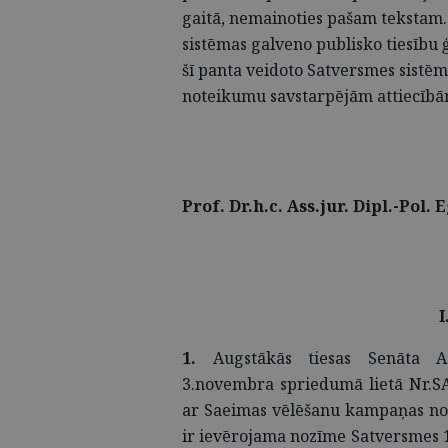
gaitā, nemainoties pašam tekstam. T
sistēmas galveno publisko tiesību 
šī panta veidoto Satversmes sistēm
noteikumu savstarpējām attiecīb
Prof. Dr.h.c. Ass.jur. Dipl.-Pol. 
I
1.
Augstākās tiesas Senāta Ad
3.novembra spriedumā lietā Nr.SA-
ar Saeimas vēlēšanu kampaņas nor
ir ievērojama nozīme Satversmes 1.