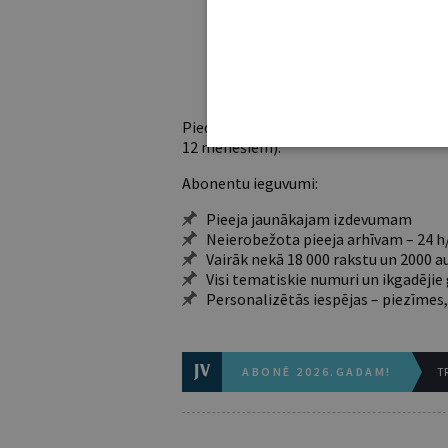
Ja vēl neesi abonents,
Iegūsi tūlītēj
Piedāvājam trīs abonementu veidus. Vie
12 mēnešiem).
Abonentu ieguvumi:
Pieeja jaunākajam izdevumam
Neierobežota pieeja arhīvam – 24 h/
Vairāk nekā 18 000 rakstu un 2000 a
Visi tematiskie numuri un ikgadēji
Personalizētās iespējas – piezīmes,
ABONĒ 2026.GADAM!
TR