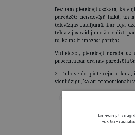
Bez tam pieteicēji uzskata, ka viņi
paredzēts neizdevīgā laikā, un n
televīzijas raidījumā, kur bija uza
televīzijas raidījumā žurnālisti par
to, ka tās ir “mazas” partijas.
Visbeidzot, pieteicēji norāda uz
procentu barjera nav paredzēta S
3. Tādā veidā, pieteicēju ieskatā,
vienlīdzīgu, ka arī proporcionālu v
ŠIS RAKSTS PIEEJAMS “JURISTA VĀRDA”
Lai lasītu šo rakstu
Lai vietne pilnvērtīg
Esošos abon
vēl citas – statisti