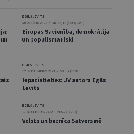
EGILS LEVITS
30. APRĪLIS 2024 • NR. 18/19 (1336/1337)
ja:
Eiropas Savienība, demokrātija
 un
un populisma riski
EGILS LEVITS
12. SEPTEMBRIS 2023 • NR. 37 (1303)
kais
Iepazīstieties: JV autors Egils
s
Levits
EGILS LEVITS
13. DECEMBRIS 2022 • NR. 50 (1264)
Valsts un baznīca Satversmē