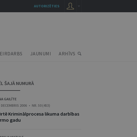
AUTORIZĒTIES
EIRDARBS
JAUNUMI
ARHĪVS
ĒL ŠAJĀ NUMURĀ
NA GAILĪTE
. DECEMBRIS 2006 • NR. 50 (453)
ērtē Kriminālprocesa likuma darbības
irmo gadu