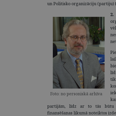
un Politisko organizāciju (partiju)
2.
or
vē
ne
ne
Pi
la
bi
lī
ti
ko
ie
Foto: no personiskā arhīva
ka
partijām, līdz ar to tās būtu p
finansēšanas likumā noteiktos izd