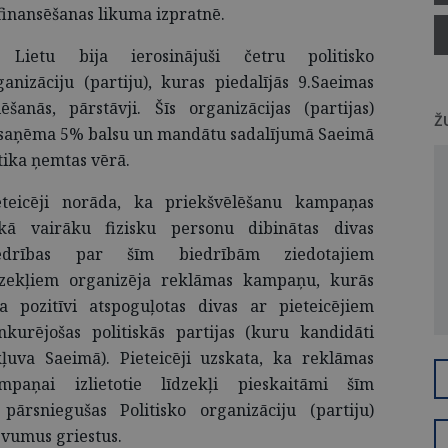
 finansēšanas likuma izpratnē.
Lietu bija ierosinājuši četru politisko
ganizāciju (partiju), kuras piedalījās 9.Saeimas
lēšanās, pārstāvji. Šīs organizācijas (partijas)
Ž
saņēma 5% balsu un mandātu sadalījumā Saeimā
tika ņemtas vērā.
eteicēji norāda, ka priekšvēlēšanu kampaņas
ikā vairāku fizisku personu dibinātas divas
edrības par šīm biedrībām ziedotajiem
dzekļiem organizēja reklāmas kampaņu, kurās
ka pozitīvi atspoguļotas divas ar pieteicējiem
nkurējošas politiskās partijas (kuru kandidāti
kļuva Saeimā). Pieteicēji uzskata, ka reklāmas
mpaņai izlietotie līdzekļi pieskaitāmi šīm
ārsniegušas Politisko organizāciju (partiju)
evumus griestus.