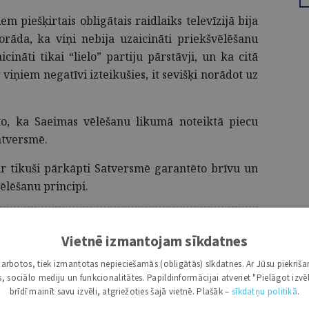
em piešķirtais obligātais raidlaiks televīzijā bija
orāda, ka viņi nebija uzaicināti priekšvēlēšanu
icināti tikai “lielo” partiju pārstāvji, un ka citā
 viņiem negatīvi izteikušies, it sevišķi norādot uz
 to, ka Saeimas vēlēšanu likumā noteiktā piecu
atversmē.
 ir tikuši pārkāpti Satversmē garantēto brīvu un
ēlēšanu principi.
 ABONENTIEM
Vietnē izmantojam sīkdatnes
 tālāk, Tev jābūt žurnāla abonentam.
i darbotos, tiek izmantotas nepieciešamās (obligātās) sīkdatnes. Ar Jūsu piekriša
entus lūdzam autorizēties:
kas, sociālo mediju un funkcionalitātes. Papildinformācijai atveriet "Pielāgot izvēl
brīdī mainīt savu izvēli, atgriežoties šajā vietnē. Plašāk –
sīkdatņu politikā
.